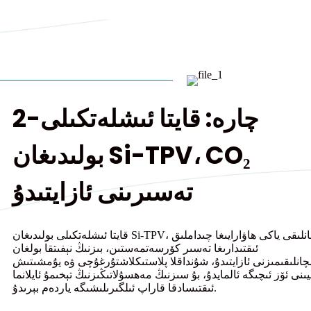
2-چارە: قايتا ئىشلەتكىلى
بولىدىغان Si-TPV، CO₂
تەسىرىنى ئازايتىدۇ
قايتا ئىشلەتكىلى بولىدىغان Si-TPV، چىدامچانلىقى ياكى ھاۋارايىغا چىداملىق
ئىقتىدارىغا تەسىر كۆرسەتمەستىن، بىزنىڭ نېفىتقا بولغان
شچانلىقىمىزنى ئازايتىدۇ، شۇنداقلا پلاستىكلاشتۇرغۇچى ۋە يۇمشىتىش
ىنى ئۆز ئىچىگە ئالمايدۇ، بۇ سىزنىڭ مەھسۇلاتىڭىزنىڭ تېخىمۇ ئايلانما
ئىقتىسادقا قاراپ ئىلگىرىلىشىگە ياردەم بېرىدۇ.