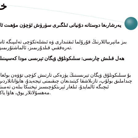
خى
يەرشارىغا دوستانە دۇنيانى ئىلگىرى سۈرۈش ئۈچۈن مۇھىت ئاس
بىز ماتېرىياللارنىڭ قۇرۇلما ئىقتىدارى ۋە ئىشلەتكۈچى تەلىپىگە 
تەرەققىي قىلدۇرىمىز، ئالماشتۇرىمىز، يېڭىلايمىز ۋە ئۆزگەرتىمىز.
بۇ سىلىكونلۇق ۋېگان تېرىسىنىڭ يۈزەكى تارتىش كۈچى تۆۋەن بولغاچق
چىداملىق بولۇپ، تازىلاشقا كېتىدىغان چىقىمنى تېجەيدۇ، ھايۋاناتلاردىن 
ئىچىگە ئالمايدۇ، ئىلغار ئېرىتكۈچىسىز تېخنىكا بىلەن تە
مەھسۇلاتلار يوق، ھاۋا ياكى سۇغا زىيان يەتكۈزمەيدۇ.