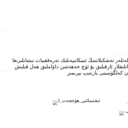
 تەرەققىيات نىشانلىرىغا (SDGs) ئەمەل قىلىپ، ئىجتىمائىي مەسئۇلىيەتنى قەدىرلەيدۇ ۋە
لىقلار ئارقىلىق بۇ ئۈچ جەھەتتىن داۋاملىق ھەل قىلىش