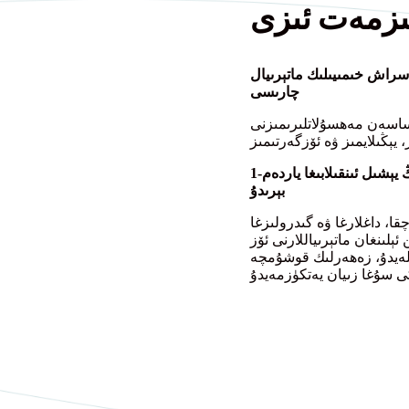
زمەت ئىزى
راش خىمىيىلىك ماتېرىيال
چارىسى
ئاساسەن مەھسۇلاتلىرىمىزنى
1-ھەل قىلىش چارىسى: سىلىكونلۇق ۋېگان تېرىسى مودا كەسپىنىڭ يېشىل ئىنقىلابىغا ياردەم
بېرىدۇ
ا، داغلارغا ۋە گىدرولىزغا
ئېلىنغان ماتېرىياللارنى ئۆز
مىنلەيدۇ، زەھەرلىك قوشۇمچە