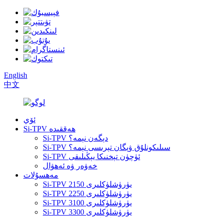
English
中文
ئۆي
Si-TPV ھەققىدە
Si-TPV دېگەن نېمە؟
Si-TPV سىلىكونلۇق ۋېگان تېرىسى نېمە؟
Si-TPV ئۈچۈن تېخنىكا يېڭىلىقى
خەۋەر ۋە ئەھۋال
مەھسۇلات
Si-TPV 2150 يۈرۈشلۈكلىرى
Si-TPV 2250 يۈرۈشلۈكلىرى
Si-TPV 3100 يۈرۈشلۈكلىرى
Si-TPV 3300 يۈرۈشلۈكلىرى