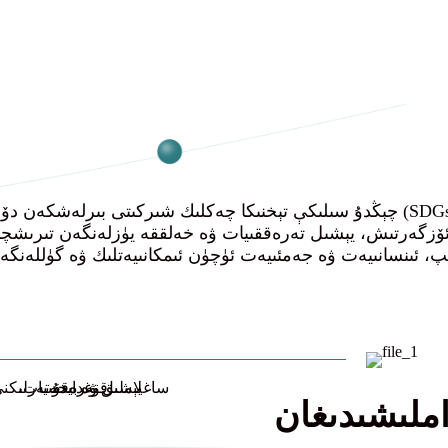
چېڭدۇ سىلىكې تېخنىكا چەكلىك شىركىتى بىرلەشكەن دۆلەتلەر تەشكىلاتىنىڭ ئىمكانىيەتلىك
ئۆزگەرتىش، يېشىل تەرەققىيات ۋە خەلققە يۈزلەنگەن تىرىشچان
املىشىدىغان