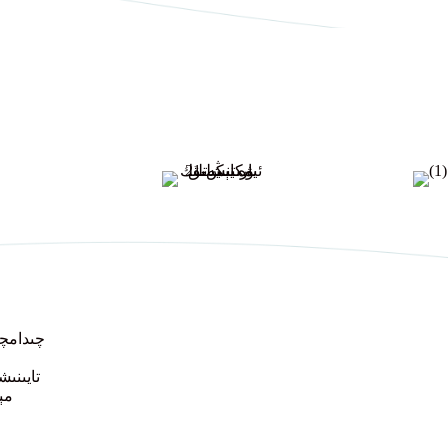
تايىنى
مېي