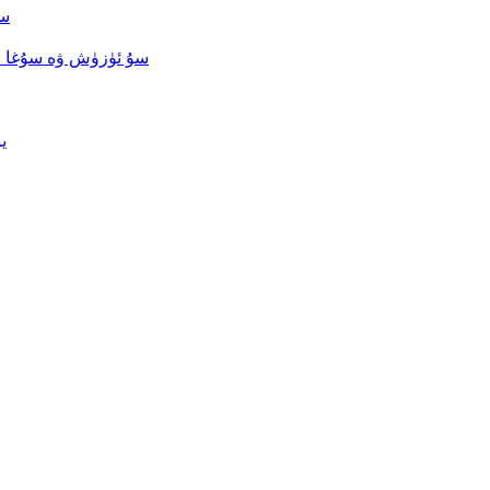
سو
سۇ ئۈزۈش ۋە سۇغا 
ي