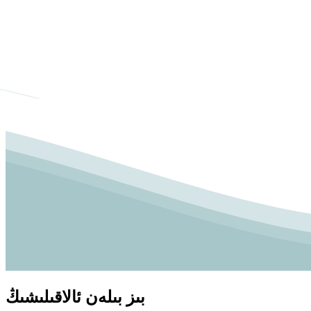
بىز بىلەن ئالاقىلىشىڭ