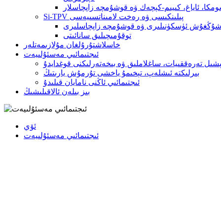
مكا، ئاياغ، كىيىم-كېچەك ۋە قوشۇمچە زاپچاسلار
Si-TPV پىلىنكىسى ۋە رەخت لامىناتسىيەسى
شۇڭغۇش ئۈسكۈنىلىرى ۋە قوشۇمچە زاپچاسلىرى
توقۇمىچىلىق سانائىتى
خاسلاشتۇرۇلغان مۇلازىمەتلەر
ئىجتىمائىي مەسئۇلىيەت
ېشىل تەرەققىيات، ساغلاملىق ۋە بىخەتەرلىكنى قوغدايدۇ
بىرلىكتە ئىشلەپ، تېخىمۇ ياخشى تۇرمۇش يارىتىڭ
ئىجتىمائىي ئاڭنى نامايان قىلىدۇ
بىز بىلەن ئالاقىلىشىڭ
ئۆي
ئىجتىمائىي مەسئۇلىيەت