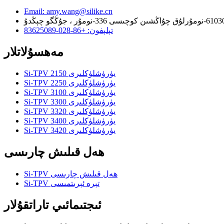
Email: amy.wang@silike.cn
تېلېفون: +86-028-83625089
مەھسۇلاتلار
Si-TPV 2150 يۈرۈشلۈكلىرى
Si-TPV 2250 يۈرۈشلۈكلىرى
Si-TPV 3100 يۈرۈشلۈكلىرى
Si-TPV 3300 يۈرۈشلۈكلىرى
Si-TPV 3320 يۈرۈشلۈكلىرى
Si-TPV 3400 يۈرۈشلۈكلىرى
Si-TPV 3420 يۈرۈشلۈكلىرى
ھەل قىلىش چارىسى
Si-TPV ھەل قىلىش چارىسى
Si-TPV تېرە ئېرىتمىسى
ئىجتىمائىي تاراتقۇلار