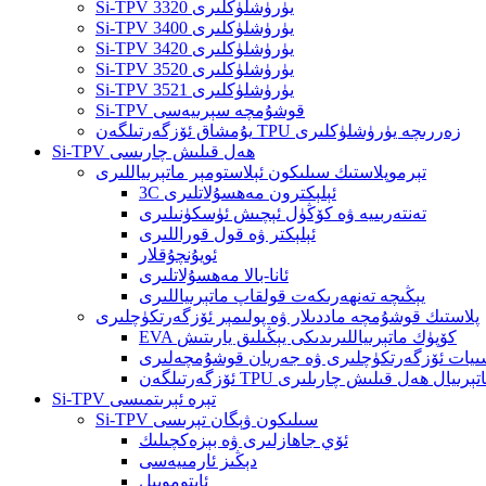
Si-TPV 3320 يۈرۈشلۈكلىرى
Si-TPV 3400 يۈرۈشلۈكلىرى
Si-TPV 3420 يۈرۈشلۈكلىرى
Si-TPV 3520 يۈرۈشلۈكلىرى
Si-TPV 3521 يۈرۈشلۈكلىرى
Si-TPV قوشۇمچە سېرىيەسى
يۇمشاق ئۆزگەرتىلگەن TPU زەررىچە يۈرۈشلۈكلىرى
Si-TPV ھەل قىلىش چارىسى
تېرموپلاستىك سىلىكون ئېلاستومېر ماتېرىياللىرى
3C ئېلېكترون مەھسۇلاتلىرى
تەنتەربىيە ۋە كۆڭۈل ئېچىش ئۈسكۈنىلىرى
ئېلېكتر ۋە قول قوراللىرى
ئويۇنچۇقلار
ئانا-بالا مەھسۇلاتلىرى
يېڭىچە تەنھەرىكەت قولقاپ ماتېرىياللىرى
پلاستىك قوشۇمچە ماددىلار ۋە پولىمېر ئۆزگەرتكۈچلىرى
EVA كۆپۈك ماتېرىياللىرىدىكى يېڭىلىق يارىتىش
يات ئۆزگەرتكۈچلىرى ۋە جەريان قوشۇمچەلىرى
ارىتىش ماتېرىيال ھەل قىلىش چارىلىرى
Si-TPV تېرە ئېرىتمىسى
Si-TPV سىلىكون ۋېگان تېرىسى
ئۆي جاھازلىرى ۋە بېزەكچىلىك
دېڭىز ئارمىيەسى
ئاپتوموبىل