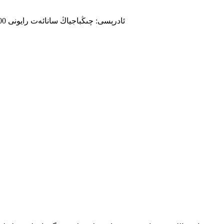
ئادرېسى: چىڭباجياڭ سانائەت رايونى 610300-نومۇرلۇق چۇاڭشىن كوچىسى 336-نومۇر ، جۇڭگو چېڭدۇ