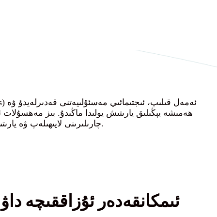
ھەمىشە يېڭىلىق يارىتىش يولىدا ماڭىدۇ. بىز مەھسۇلات 
چارىلىرىنى لايىھىلەپ ۋە يارىتىپ، ئىنسانىيەت ۋە جەمئىيەت ئۈچۈن ئىمكانىيەتلىك ۋە گۈللەنگەن كەلگۈسىنى يارىتىپ بېرىمىز.
ئىمكانقەدەر ئۇزاققىچە داۋ