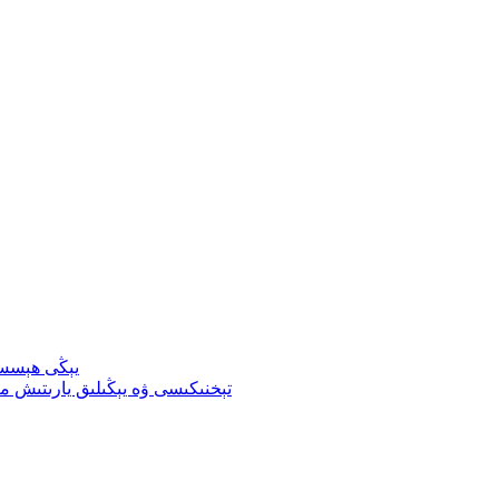
يېڭى ھېسسى
ئۆزگەرتىلگەن TPU تېخنىكىسى ۋە يېڭىلىق ي