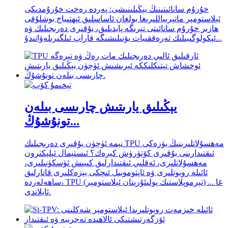
خۇرۇم سانائىتىنىڭ يېڭىلىنىشى: پەردە رەخت خۇرۇمدىكى
ئېلاستومېر ماتېرىياللىرىغا بولغان ئاساسلىق ئېھتىياج بوشلۇقى
ھازىر خۇرۇم سانائىتى تېرىگە پايدىلىق، يۇقىرى دەرىجىلىك ۋە
ئېكولوگىيىلىك تەرەققىيات يۆنىلىشىگە قاراپ ئىلگىرىلەۋاتىدۇ...
يېڭىلىق يارىتىش چارىسى بىلەن
تونۇشۇڭ...
نېمە ئۈچۈن يۇقىرى دەرىجىلىك TPU مەھسۇلاتلىرىنىڭ يۈزەكى
ئىقتىدارىنى يۇقىرى كۆتۈرۈش كېرەك؟ ئىستېمال ئېلېكترون
مەھسۇلاتلىرى، ئەقلىي ئىقتىدارلىق كىيىش ئۈسكۈنىلىرى،
ئائىلە روبوتلىرى ۋە ئاپتوموبىل ئىچكى بېزەكلىرى قاتارلىق
ساھەلەردە، TPU (تېرموپلاستىك پولىئۇرېتان ئېلاستومېر) ... غا
ئايلاندى.