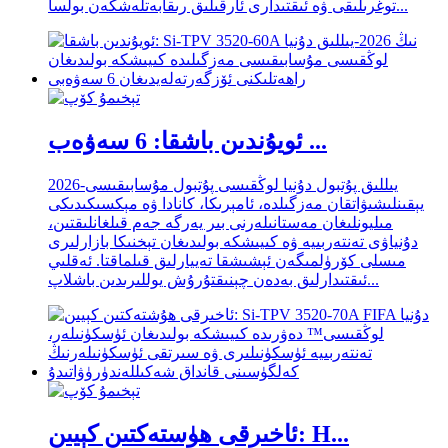
توغرىلىقى ۋە ئىقتىدارى ئارقىلىق رىقابەتلەشكەن بولسا...
ئويۇندىن باشقا: 6 سەۋەب ...
2026-يىللىق پۇتبول دۇنيا لوڭقىسى پۇتبول مۇسابىقىسى
يېقىنلىشىۋاتقان مەزگىلدە، ئامېرىكا، كانادا ۋە مېكسىكىدىكى
مىليونلىغان مەستانىلەرنى بىر يەرگە جەم قىلغانلىقتىن،
دۇنياۋى تەنتەربىيە ۋە كىيىشكە بولىدىغان تېخنىكا بازارلىرى
مىسلى كۆرۈلمىگەن ئېشىشقا تەييارلىق قىلماقتا. ئەقلىي
ئىقتىدارلىق بەدەن چېنىقتۇرۇش يوللىرىدىن باشلاپ...
ئاخىرقى ھۈستەكتىن كېيىن: H...