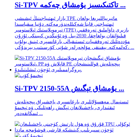
Si-TPV تاكتىكىسىز يۇمشاق چەكمە ...
بازار ئېھتىياجىنىڭ ئېشىشى TPE ماتېرىياللىرىغا بولغان
ئېھتىياجنى قايتا شەكىللەندۈرمەكتە. دۇنيا مىقياسىدا
تېرموپلاستىك ئېلاستومېر (TPE) بازىرى داۋاملىق تەرەققىي
قىلىۋاتقان بولغاچقا، 2030-يىل ۋە ئۇنىڭدىن كېيىنكى ئۇزۇن
مۇددەتلىك تەرەققىيات ئىستىقبالى بارغانسېرى ئېنىق بولۇپ
كەلمەكتە. يېقىنقى مۆلچەرلەر شۇنى كۆرسىتىپ بېرىدۇكى، ...
Si-TPV 2150-55A يۇمشاق تېگىش ...
ئىستېمال مەھسۇلاتلىرى بارغانسېرى ياخشىراق پېچەتلەش
ئىقتىدارى، ياخشىلانغان تېگىش راھەتلىكى ۋە تېخىمۇ
ئىمكانقەدەر ...