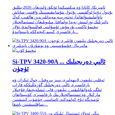
ئامېرىكا، كانادا ۋە مېكسىكىدا ئۆتكۈزۈلىدىغان 2026-يىللىق
پۇتبول دۇنيا لوڭقىسى پۇتبول مۇسابىقىسىنىڭ ۋاقتىنى ساناش
داۋاملىشىۋاتقاندا، تەنتەربىيە مەيدانلىرىدىن ھالقىپ كەڭ
دائىرىلىك يۈزلىنىش پەيدا بولماقتا. مىليونلىغان ئىستېمالچىلار
تېخىمۇ ئاكتىپ تۇرمۇش ئۇسۇلىنى قوللىنىۋاتىدۇ، ئۇلار
بارغانسېرى كىيىم-كېچەككە تايىنىۋاتىدۇ...
Si-TPV 3420-90A ئالىي دەرىجىلىك ...
ئۈچۈن
ئەقلىي تېلېفون لايىھەلىرى نېپىز پىروفىل، چوڭ ئېكران ۋە
بارغانسېرى ئالىي دەرىجىلىك گۈزەللىككە قاراپ
ئىلگىرىلەۋاتقانلىقتىن، تېلېفون قاپى ئىشلەپچىقارغۇچىلار
ماركىلار ۋە ئىستېمالچىلارنىڭ بارغانسېرى كۆپىيىۋاتقان
ئۈمىدىگە دۇچ كەلمەكتە. ئاساسىي چۈشۈپ كېتىشتىن
ساقلىنىشتىن باشقا،...