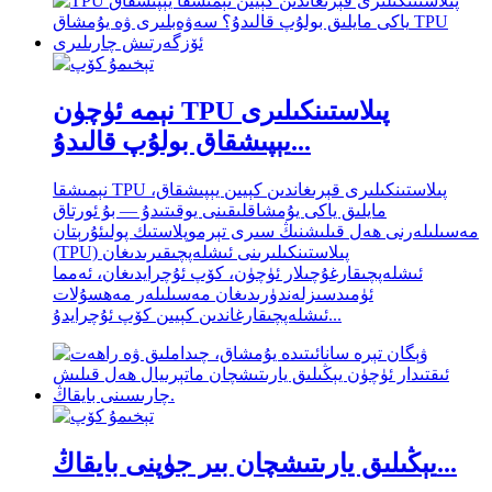
نېمە ئۈچۈن TPU پىلاستىنكىلىرى
يېپىشقاق بولۇپ قالىدۇ...
نېمىشقا TPU پىلاستىنكىلىرى قېرىغاندىن كېيىن يېپىشقاق،
مايلىق ياكى يۇمشاقلىقىنى يوقىتىدۇ — بۇ ئورتاق
مەسىلىلەرنى ھەل قىلىشنىڭ سىرى تېرموپلاستىك پولىئۇرېتان
(TPU) پىلاستىنكىلىرىنى ئىشلەپچىقىرىدىغان
ئىشلەپچىقارغۇچىلار ئۈچۈن، كۆپ ئۇچرايدىغان، ئەمما
ئۈمىدسىزلەندۈرىدىغان مەسىلىلەر مەھسۇلات
ئىشلەپچىقارغاندىن كېيىن كۆپ ئۇچرايدۇ...
يېڭىلىق يارىتىشچان بىر جۈپنى بايقاڭ...