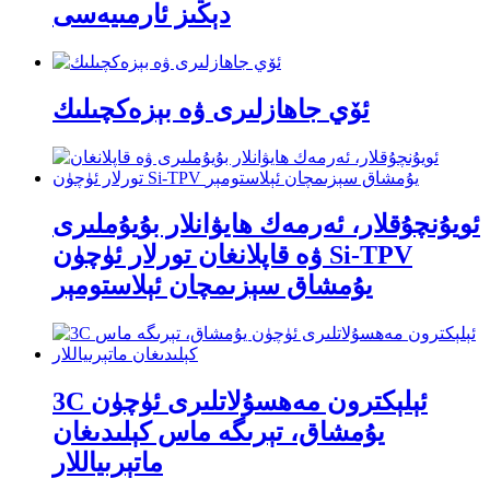
دېڭىز ئارمىيەسى
ئۆي جاھازلىرى ۋە بېزەكچىلىك
ئويۇنچۇقلار، ئەرمەك ھايۋانلار بۇيۇملىرى
ۋە قاپلانغان تورلار ئۈچۈن Si-TPV
يۇمشاق سېزىمچان ئېلاستومېر
3C ئېلېكترون مەھسۇلاتلىرى ئۈچۈن
يۇمشاق، تېرىگە ماس كېلىدىغان
ماتېرىياللار