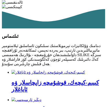
ئىلتىماس
دىنامىك ۋۇلكانيزات تېرموپلاستىك سىلىكون ئاساسلىق ئېلاستومېر
ماتېرىياللىرىدىن تارتىپ، بىر يەردە نەپىس، ئىمكانقەدەر ئۇزاققىچە
داۋاملىشىدىغان خۇرۇمغىچە - بۇلارنىڭ ھەممىسى SILIKE سىزگە
كەڭ دائىرىلىك كەسىپلەر ئۈچۈن كەلگۈسىدىكى كۆز قاراشلار ۋە
ھەل قىلىش چارىلىرىنى سۇنىدۇ.
كىيىم-كېچەك، قوشۇمچە زاپچاسلار ۋە
ئاياغلار