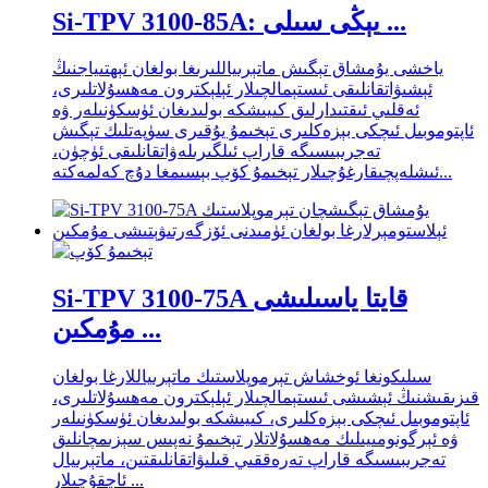
Si-TPV 3100-85A: يېڭى سىلى ...
ياخشى يۇمشاق تېگىش ماتېرىياللىرىغا بولغان ئېھتىياجنىڭ
ئېشىۋاتقانلىقى ئىستېمالچىلار ئېلېكترون مەھسۇلاتلىرى،
ئەقلىي ئىقتىدارلىق كىيىشكە بولىدىغان ئۈسكۈنىلەر ۋە
ئاپتوموبىل ئىچكى بېزەكلىرى تېخىمۇ يۇقىرى سۈپەتلىك تېگىش
تەجرىبىسىگە قاراپ ئىلگىرىلەۋاتقانلىقى ئۈچۈن،
ئىشلەپچىقارغۇچىلار تېخىمۇ كۆپ بېسىمغا دۇچ كەلمەكتە...
Si-TPV 3100-75A قايتا ياسىلىشى
مۇمكىن ...
سىلىكونغا ئوخشاش تېرموپلاستىك ماتېرىياللارغا بولغان
قىزىقىشنىڭ ئېشىشى ئىستېمالچىلار ئېلېكترون مەھسۇلاتلىرى،
ئاپتوموبىل ئىچكى بېزەكلىرى، كىيىشكە بولىدىغان ئۈسكۈنىلەر
ۋە ئېرگونومىيىلىك مەھسۇلاتلار تېخىمۇ نەپىس سېزىمچانلىق
تەجرىبىسىگە قاراپ تەرەققىي قىلىۋاتقانلىقتىن، ماتېرىيال
ئاچقۇچىلار ...