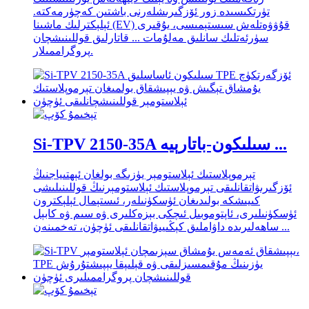
تۈرتكىسىدە زور ئۆزگىرىشلەرنى باشتىن كەچۈرمەكتە.
ئېلېكترلىك ماشىنا (EV) قۇۋۋەتلەش سىستېمىسى، يۇقىرى
سۈرئەتلىك سانلىق مەلۇمات ... قاتارلىق قوللىنىشچان
پروگراممىلار.
Si-TPV 2150-35A سىلىكون-باتارېيە ...
تېرموپلاستىك ئېلاستومېر يۈزىگە بولغان ئېھتىياجنىڭ
ئۆزگىرىۋاتقانلىقى تېرموپلاستىك ئېلاستومېرنىڭ قوللىنىلىشى
كىيىشكە بولىدىغان ئۈسكۈنىلەر، ئىستېمال ئېلېكترون
ئۈسكۈنىلىرى، ئاپتوموبىل ئىچكى بېزەكلىرى ۋە سىم ۋە كابېل
ساھەلىرىدە داۋاملىق كېڭىيىۋاتقانلىقى ئۈچۈن، تەخمىنەن ...