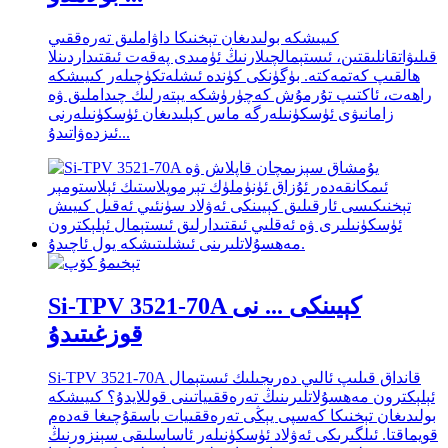
كىيىشكە بولىدىغان تېخنىكا داۋاملىق تەرەققىي
قىلىۋاتقانلىقتىن، ئىستېمالچىلارنىڭ ئۈمىدى پەقەت ئىقتىداردىنلا
ھالقىپ كەتمەكتە. بۈگۈنكى كۈندە ئىشلەتكۈچىلەر كىيىشكە
راھەت، ئاكتىپ تۇرمۇش كەچۈرۈشكە يېتەرلىك چىداملىق ۋە
زامانىۋى ئۈسكۈنىلەرگە ماس كېلىدىغان ئۈسكۈنىلەرنى
ئىزدەۋاتىدۇ...
Si-TPV 3521-70A كېيىنكى ... نى
قوزغىتىدۇ
Si-TPV 3521-70A قانداق قىلىپ ئالىي دەرىجىلىك ئىستېمال
ئېلېكترون مەھسۇلاتلىرىنىڭ تەرەققىياتىنى قوللايدۇ؟ كىيىشكە
بولىدىغان تېخنىكا كەسپى يېڭى تەرەققىيات باسقۇچىغا قەدەم
قويماقتا. ئىلگىرىكى ئەۋلاد ئۈسكۈنىلەر ئاساسلىقى سېنزورنىڭ