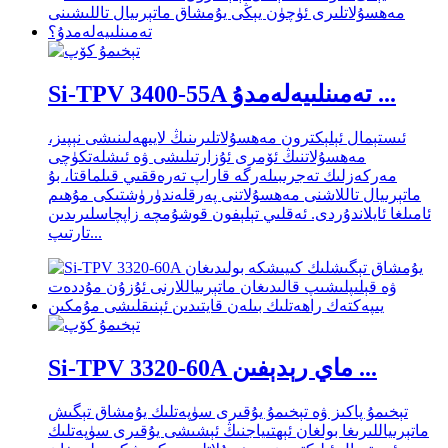
Si-TPV 3400-55A تەمىنلىيەلەمدۇ ...
ئىستېمال ئېلېكترون مەھسۇلاتلىرىنىڭ لايىھەلىنىشى نېپىز،
مەھسۇلاتنىڭ ئۆمرى ئۇزارتىلىشى ۋە ئىشلەتكۈچى
مەركەزلىك تەجرىبىلەرگە قاراپ تەرەققىي قىلماقتا، بۇ
ماتېرىيال تاللاشنى مەھسۇلاتنى پەرقلەندۈرۈشتىكى مۇھىم
ئامىلغا ئايلاندۇردى. ئەقلىي تېلېفون قوشۇمچە زاپچاسلىرىدىن
تارتىپ...
Si-TPV 3320-60A ماي رېدېفىن ...
تېخىمۇ پاكىز ۋە تېخىمۇ يۇقىرى سۈپەتلىك يۇمشاق تېگىش
ماتېرىياللىرىغا بولغان ئېھتىياجنىڭ ئېشىشى يۇقىرى سۈپەتلىك