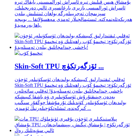
يۇمشاق ھېس قىلىش تېرە ئاسراش ئورالمىسىنى بايقاڭ تېرە
ئاسراش ئورالمىسى بازىرى بارغانسېرى ئالىي دەرىجىلىك،
سېزىمچان تەجرىبىلەرگە بولغان ئىنتىلىش بىلەن
ھەرىكەتلەنمەكتە. ئىستېمالچىلار ئەمدى مەھسۇلاتقا ... بويىچە
باھا بەرمەيدۇ.
Skin-Soft TPU ئۆزگەرتكۈچ ...
ئەقلىي ئىقتىدارلىق كىيىشكە بولىدىغان ئۈسكۈنىلەر ئۈچۈن
Skin-Soft TPU ئۆزگەرتكۈچ: تېخىمۇ كۆپ راھەتلىك ۋە تېخىمۇ
ياخشى چىدامچانلىق بىلەن تەمىنلەيدۇ! ئەقلىي سائەتلەر،
بەدەن چېنىقتۇرۇش ئۈسكۈنىلىرى ۋە باشقا كىيىشكە
بولىدىغان ئۈسكۈنىلەر كۈندىلىك تۇرمۇشقا چوڭقۇر سىڭىپ
كىرگەندە، ئىشلەتكۈچىلەرنىڭ ئۈمىدى ...