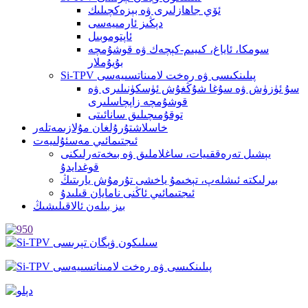
ئۆي جاھازلىرى ۋە بېزەكچىلىك
دېڭىز ئارمىيەسى
ئاپتوموبىل
سومكا، ئاياغ، كىيىم-كېچەك ۋە قوشۇمچە
بۇيۇملار
Si-TPV پىلىنكىسى ۋە رەخت لامىناتسىيەسى
سۇ ئۈزۈش ۋە سۇغا شۇڭغۇش ئۈسكۈنىلىرى ۋە
قوشۇمچە زاپچاسلىرى
توقۇمىچىلىق سانائىتى
خاسلاشتۇرۇلغان مۇلازىمەتلەر
ئىجتىمائىي مەسئۇلىيەت
يېشىل تەرەققىيات، ساغلاملىق ۋە بىخەتەرلىكنى
قوغدايدۇ
بىرلىكتە ئىشلەپ، تېخىمۇ ياخشى تۇرمۇش يارىتىڭ
ئىجتىمائىي ئاڭنى نامايان قىلىدۇ
بىز بىلەن ئالاقىلىشىڭ