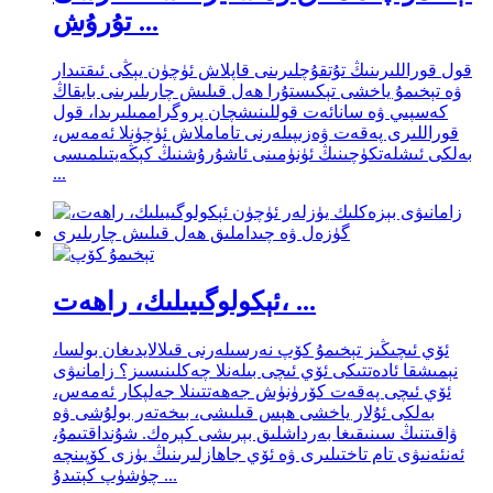
تۇرۇش ...
قول قوراللىرىنىڭ تۇتقۇچلىرىنى قاپلاش ئۈچۈن يېڭى ئىقتىدار
ۋە تېخىمۇ ياخشى تېكىستۇرا ھەل قىلىش چارىلىرىنى بايقاڭ
كەسپىي ۋە سانائەت قوللىنىشچان پروگراممىلىرىدا، قول
قوراللىرى پەقەت ۋەزىپىلەرنى تاماملاش ئۈچۈنلا ئەمەس،
بەلكى ئىشلەتكۈچىنىڭ ئۈنۈمىنى ئاشۇرۇشنىڭ كېڭەيتىلمىسى
...
ئېكولوگىيىلىك، راھەت، ...
ئۆي ئىچىڭىز تېخىمۇ كۆپ نەرسىلەرنى قىلالايدىغان بولسا،
نېمىشقا ئادەتتىكى ئۆي ئىچى بىلەنلا چەكلىنىسىز؟ زامانىۋى
ئۆي ئىچى پەقەت كۆرۈنۈش جەھەتتىنلا جەلپكار ئەمەس،
بەلكى ئۇلار ياخشى ھېس قىلىشى، بىخەتەر بولۇشى ۋە
ۋاقىتنىڭ سىنىقىغا بەرداشلىق بېرىشى كېرەك. شۇنداقتىمۇ،
ئەنئەنىۋى تام تاختىلىرى ۋە ئۆي جاھازلىرىنىڭ يۈزى كۆپىنچە
چۈشۈپ كېتىدۇ ...