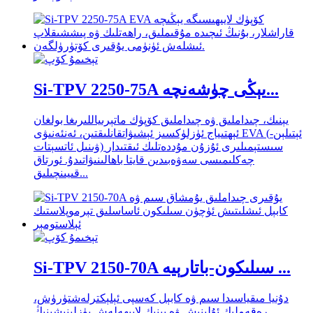
Si-TPV 2250-75A يېڭى چۈشەنچە...
يېنىك، چىداملىق ۋە چىداملىق كۆپۈك ماتېرىياللىرىغا بولغان
ئېھتىياج ئۈزلۈكسىز ئېشىۋاتقانلىقتىن، ئەنئەنىۋى EVA (ئېتىلېن-
ۋىنىل ئاتسېتات) سىستېمىلىرى ئۇزۇن مۇددەتلىك ئىقتىدار
چەكلىمىسى سەۋەبىدىن قايتا باھالىنىۋاتىدۇ. ئورتاق
قىيىنچىلىق...
Si-TPV 2150-70A سىلىكون-باتارېيە ...
دۇنيا مىقياسىدا سىم ۋە كابېل كەسپى ئېلېكترلەشتۈرۈش،
رەقەملىك ئۇلىنىش ۋە يېنىك لايىھەلەش يۈزلىنىشىنىڭ