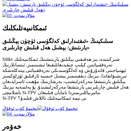
ئىمكانىيەتلىكلىك
سىلىكېنىڭ «ئىقتىدارلىق كەلگۈسى ئۈچۈن يېڭىلىق
يارىتىش: يېشىل ھەل قىلىش چارىلىرى»
Silike شىركىتىدە، بىز ھەقىقىي يېڭىلىق يارىتىشنىڭ ئىمكانىيەتلىك
تەرەققىياتتىن كېلىپ چىقىدىغانلىقىغا ئىشىنىمىز. ئىنسانلارنىڭ
ئېھتىياجىنى قاندۇرۇش ۋە كەلگۈسىدىكى تەرەققىياتنى يېتەكلەشكە
تىرىشىۋاتقاندا، بىزنىڭ دىققىتىمىز يېشىل خىمىيە ئارقىلىق ئۈزلۈكسىز
يېڭىلىق يارىتىشقا مەركەزلىشىپ، يەرشارىنىڭ مۇھىت ئاسرايدىغان
ھەل قىلىش چارىلىرىنى يارىتىشقا مەركەزلىشىدۇ. بۇ پەلسەپە بىزنىڭ
باشلامچى Si-TPV ماتېرىياللىرىمىزدا نامايان قىلىنغان.
Si-TPV نى نېمە ئىمكانىيەتلىك تاللاش قىلىدۇ؟
تېخىمۇ كۆپ ئوقۇڭ
خەۋەر