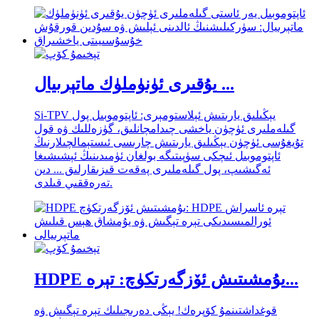
يۇقىرى ئۈنۈملۈك ماتېرىيال ...
Si-TPV يېڭىلىق يارىتىش ئېلاستومېرى: ئاپتوموبىل پول
گىلەملىرى ئۈچۈن ياخشى چىدامچانلىق، گۈزەللىك ۋە قول
تۇيغۇسى ئۈچۈن يېڭىلىق يارىتىش چارىسى ئىستېمالچىلارنىڭ
ئاپتوموبىل ئىچكى سۈپىتىگە بولغان ئۈمىدىنىڭ ئېشىشىغا
ئەگىشىپ، پول گىلەملىرى پەقەت قىزىقارلىق ... دىن
تەرەققىي قىلدى.
HDPE يۇمشىتىش ئۆزگەرتكۈچ: تېرە...
قوغداشتىنمۇ كۆپرەك! يېڭى دەرىجىلىك تېرە تېگىش ۋە