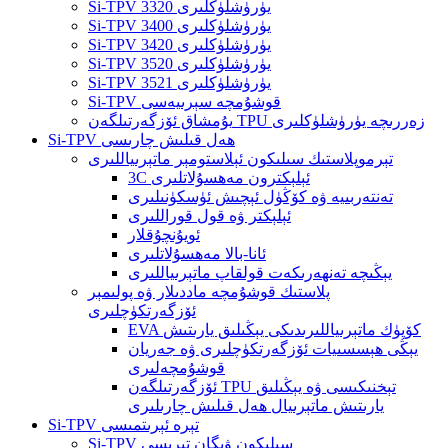
Si-TPV 3320 يۈرۈشلۈكلىرى
Si-TPV 3400 يۈرۈشلۈكلىرى
Si-TPV 3420 يۈرۈشلۈكلىرى
Si-TPV 3520 يۈرۈشلۈكلىرى
Si-TPV 3521 يۈرۈشلۈكلىرى
Si-TPV قوشۇمچە سېرىيەسى
يۇمشاق ئۆزگەرتىلگەن TPU زەررىچە يۈرۈشلۈكلىرى
Si-TPV ھەل قىلىش چارىسى
تېرموپلاستىك سىلىكون ئېلاستومېر ماتېرىياللىرى
3C ئېلېكترون مەھسۇلاتلىرى
تەنتەربىيە ۋە كۆڭۈل ئېچىش ئۈسكۈنىلىرى
ئېلېكتر ۋە قول قوراللىرى
ئويۇنچۇقلار
ئانا-بالا مەھسۇلاتلىرى
يېڭىچە تەنھەرىكەت قولقاپ ماتېرىياللىرى
پلاستىك قوشۇمچە ماددىلار ۋە پولىمېر
ئۆزگەرتكۈچلىرى
EVA كۆپۈك ماتېرىياللىرىدىكى يېڭىلىق يارىتىش
يېڭى ھېسسىيات ئۆزگەرتكۈچلىرى ۋە جەريان
قوشۇمچەلىرى
ئۆزگەرتىلگەن TPU تېخنىكىسى ۋە يېڭىلىق
يارىتىش ماتېرىيال ھەل قىلىش چارىلىرى
Si-TPV تېرە ئېرىتمىسى
Si-TPV سىلىكون ۋېگان تېرىسى