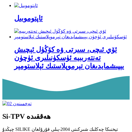
ئاپتوموبىل
ئۆي ئىچى، سىرتى ۋە كۆڭۈل ئېچىش
تەنتەربىيە ئۈسكۈنىلىرى ئۈچۈن
يېپىشمايدىغان تېرموپلاستىك ئېلاستومېر
Si-TPV ھەققىدە
چېڭدۇ SILIKE تېخنىكا چەكلىك شىركىتى 2004-يىلى قۇرۇلغان