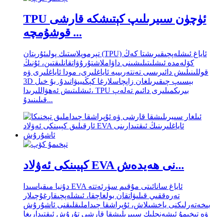
TPU ئۈچۈن سىيرىلىپ كېتىشكە قارشى
قوشۇمچە ...
تېرموپلاستىك پولىئۇرېتان (TPU) ئاياغ ئىشلەپچىقىرىشتا كەڭ
كۆلەمدە ئىشلىتىلىشىنى داۋاملاشتۇرۇۋاتقانلىقتىن، ئۇنىڭ
قوللىنىلىش دائىرىسى تەنتەربىيە ئاياغلىرى، مودا ئاياغلىرى ۋە
3D بېسىپ چىقىرىلغان زاپچاسلارغا كېڭىيىۋاتىدۇ. بۇ خىل
ئىشلىتىش ئەھۋاللىرىدا، TPU بىرىكمىلىرى دائىم تەلەپ
قىلىنىدۇ...
كېيىنكى ئەۋلاد EVA نى ھەيدەش...
دۇنيا مىقياسىدا EVA ئاياغ سانائىتى مۇقىم سۈرئەتتە
تەرەققىي قىلىۋاتقان بولغاچقا، ئىشلەپچىقارغۇچىلار
بىخەتەرلىكنى ياخشىلاش، ئۇپراشقا چىداملىقلىقنى ئاشۇرۇش
ۋە تېخىمۇ ئىشەنچلىك سىيرىلىشقا قارشى تۇرۇش ئىقتىدارىغا