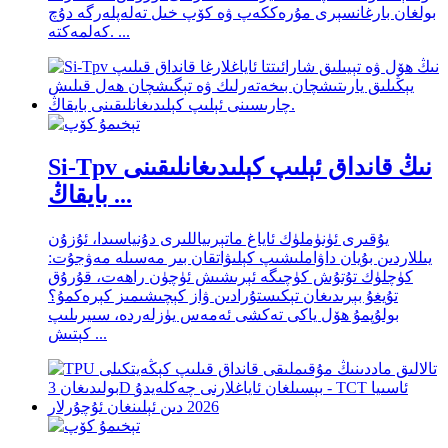
بولغان بارغانسېرى مۇرەككەپ ۋە كۆپ خىل تەلەپلەرگە دۇچ
كەلمەكتە. ...
Si-Tpv نىڭ قانداق ئېلىپ كېلىدىغانلىقىنى
بايقاڭ ...
يۇقىرى ئۈنۈملۈك ئاياغ ماتېرىياللىرى دۇنياسىدا، ئۇزۇن
يىللاردىن بۇيان داۋاملىشىپ كېلىۋاتقان بىر مەسىلە مەۋجۇت:
كۈچلۈك تۇتۇش كۈچىگە ئېرىشىش ئۈچۈن راھەت، قۇرۇق
تۇيغۇ بېرىدىغان تېكىستۇرادىن ۋاز كېچىشىمىز كېرەكمۇ؟
بولۇپمۇ ھۆل ياكى تەكشى ئەمەس يۈزلەردە، سىيرىلىپ
كېتىش ...