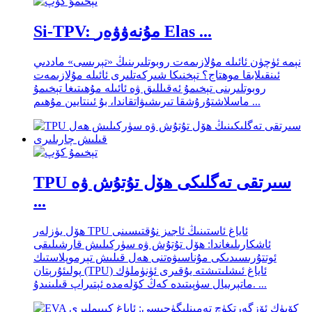
Si-TPV: مۇنەۋۋەر Elas ...
نېمە ئۈچۈن ئائىلە مۇلازىمەت روبوتلىرىنىڭ «تېرىسى» ماددىي
ئىنقىلابقا موھتاج؟ تېخنىكا شىركەتلىرى ئائىلە مۇلازىمەت
روبوتلىرىنى تېخىمۇ ئەقىللىق ۋە ئائىلە مۇھىتىغا تېخىمۇ
ماسلاشتۇرۇشقا تىرىشىۋاتقاندا، بۇ ئىنتايىن مۇھىم ...
TPU سىرتقى تەگلىكى ھۆل تۇتۇش ۋە
...
ھۆل يۈزلەر TPU ئاياغ ئاستىنىڭ ئاجىز نۇقتىسىنى
ئاشكارىلىغاندا: ھۆل تۇتۇش ۋە سۈركىلىش قارشىلىقى
ئوتتۇرىسىدىكى مۇناسىۋەتنى ھەل قىلىش تېرموپلاستىك
پولىئۇرېتان (TPU) ئاياغ ئىشلىتىشتە يۇقىرى ئۈنۈملۈك
ماتېرىيال سۈپىتىدە كەڭ كۆلەمدە ئېتىراپ قىلىنىدۇ. ...