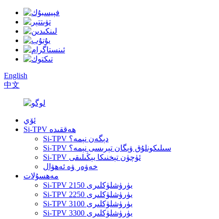
English
中文
ئۆي
Si-TPV ھەققىدە
Si-TPV دېگەن نېمە؟
Si-TPV سىلىكونلۇق ۋېگان تېرىسى نېمە؟
Si-TPV ئۈچۈن تېخنىكا يېڭىلىقى
خەۋەر ۋە ئەھۋال
مەھسۇلات
Si-TPV 2150 يۈرۈشلۈكلىرى
Si-TPV 2250 يۈرۈشلۈكلىرى
Si-TPV 3100 يۈرۈشلۈكلىرى
Si-TPV 3300 يۈرۈشلۈكلىرى