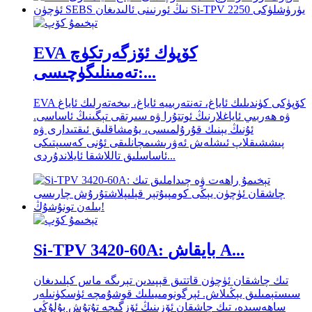
EVA كۆپۈك ئۆزگەرتكۈچ
تەمىنلىگۈچىسى:...
EVA كۆپۈكى كۈندىلىك ئاياغ، تەنتەربىيە ئاياغ، بىخەتەرلىك ئاياغ
ۋە ھەربىي ئاياغلارنىڭ ئوتتۇرا ۋە سىرتقى تېگىنىڭ ئاساسى.
ئۇنىڭ يېنىك قۇرۇلمىسى، يۇمشاقلىق ئىقتىدارى ۋە
پىششىقلاپ ئىشلەش ئەۋرىشىمچانلىقى ئۇنى كەسىپتىكى
ئاساسلىق تاللاشقا ئايلاندۇردى...
Si-TPV 3420-60A: بايقاش A...
تىك چاشقان ئۈچۈن قاتتىق قېپىدىن تېرىگە ماس كېلىدىغان
سىستېمىلىق يېڭىلاش. ئېرگونومىيىلىك قوشۇمچە ئۈسكۈنىلەر
ساھەسىدە، تىك چاشقان ئۆزىنىڭ ئۆزگىچە تۇتۇش بۇلۇڭى