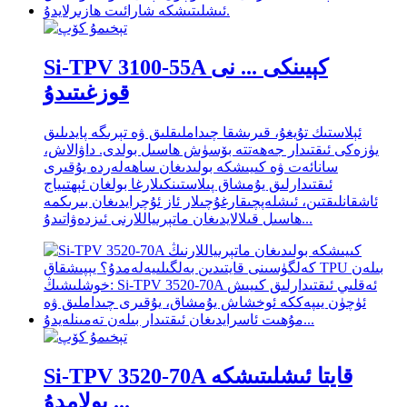
Si-TPV 3100-55A كېيىنكى ... نى
قوزغىتىدۇ
ئېلاستىك تۇيغۇ، قىرىشقا چىداملىقلىق ۋە تېرىگە پايدىلىق
يۈزەكى ئىقتىدار جەھەتتە بۆسۈش ھاسىل بولدى. داۋالاش،
سانائەت ۋە كىيىشكە بولىدىغان ساھەلەردە يۇقىرى
ئىقتىدارلىق يۇمشاق پىلاستىنكىلارغا بولغان ئېھتىياج
ئاشقانلىقتىن، ئىشلەپچىقارغۇچىلار ئاز ئۇچرايدىغان بىرىكمە
ھاسىل قىلالايدىغان ماتېرىياللارنى ئىزدەۋاتىدۇ...
Si-TPV 3520-70A قايتا ئىشلىتىشكە
بولامدۇ ...