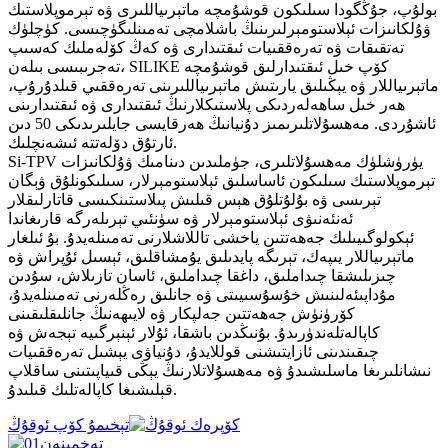
بولۇپ، جۇڭگودا سىلىكون قوشۇمچە ماتېرىياللىرى ۋە تېرموپلاستىك
ۋۇلكانىزات ئېلاستومېرلىرىنىڭ باشلامچى تەمىنلىگۈچىسى. كۈچلۈك
تەتقىقات ۋە تەرەققىيات ئىقتىدارى ۋە كەڭ كۆلەملىك كەسىپ
تەجرىبىسى بىلەن، SILIKE كۆپ خىل ئىقتىدارلىق قوشۇمچە
ماتېرىياللار ۋە يېڭىلىق يارىتىش ماتېرىياللىرىنى تەرەققىي قىلدۇرۇپ،
ھەر خىل ساھەلەردىكى پلاستىكلارنىڭ ئىقتىدارى ۋە ئىقتىدارىنى
ئاشۇردى. مەھسۇلاتلىرىمىز دۇنيانىڭ ھەرقايسى جايلىرىدىكى 50 دىن
ئارتۇق دۆلەتتە ئىشەنچلىك.
Si-TPV يۈرۈشلۈك مەھسۇلاتلىرى، جۈملىدىن دىنامىك ۋۇلكانىزات
تېرموپلاستىك سىلىكون ئاساسلىق ئېلاستومېرلار، سىلىكونلۇق ۋېگان
تېرىسى ۋە بۇلۇتلۇق ھېس قىلىش پىلاستىنكىسى قاتارلىقلار
ئەنئەنىۋى ئېلاستومېرلار ۋە سۈنئىي تېرىلەرگە قارىغاندا
ئېكولوگىيىلىك جەھەتتىن ياخشى تاللاشلارنى تەمىنلەيدۇ. بۇ ئىلغار
ماتېرىياللار يىپەك، تېرىگە پايدىلىق يۇمشاقلىق، ئېسىل ئۇپراش ۋە
چىزىلىشقا چىداملىق، داغقا چىداملىق، ئاسان تازىلاش، سۇدىن
مۇداپىئەلىنىش خۇسۇسىيىتى ۋە جانلىق رەڭلەرنى تەمىنلەيدۇ،
كۆرۈنۈش جەھەتتىن جەلپكار ۋە لايىھەنىڭ جانلىقلىقىنى
كاپالەتلەندۈرىدۇ. بۇنىڭدىن باشقا، ئۇلار ئېنېرگىيە تېجەش ۋە
چىقىندىنى ئازايتىشنى قوللايدۇ، دۇنياۋى يېشىل تەرەققىيات
نىشانلىرىغا ماسلىشىدۇ ۋە مەھسۇلاتلارنىڭ يېڭى قىياپىتىنى ساقلاپ
قېلىشىغا كاپالەتلىك قىلىدۇ.
تېخىمۇ كۆپ ئوقۇڭ