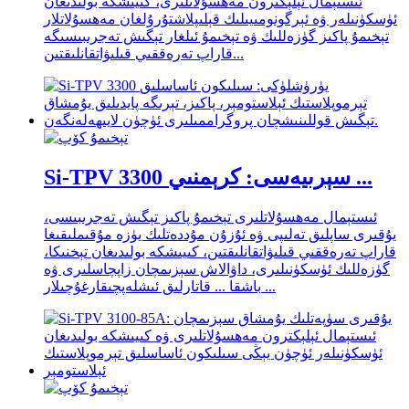
ئىستېمال ئېلېكترون مەھسۇلاتلىرى، كىيىشكە بولىدىغان
ئۈسكۈنىلەر ۋە ئېرگونومىيىلىك قېلىپلاشتۇرۇلغان مەھسۇلاتلار
تېخىمۇ پاكىز گۈزەللىك ۋە تېخىمۇ ئىلغار تېگىش تەجرىبىسىگە
قاراپ تەرەققىي قىلىۋاتقانلىقتىن...
Si-TPV 3300 سېرىيەسى: كرېمنىي ...
ئىستېمال مەھسۇلاتلىرى تېخىمۇ پاكىز تېگىش تەجرىبىسى،
يۇقىرى ساپلىق تەلىپى ۋە ئۇزۇن مۇددەتلىك يۈزە مۇقىملىقىغا
قاراپ تەرەققىي قىلىۋاتقانلىقتىن، كىيىشكە بولىدىغان تېخنىكا،
گۈزەللىك ئۈسكۈنىلىرى، داۋالاش سېزىمچان زاپچاسلىرى ۋە
باشقا ... قاتارلىق ئىشلەپچىقارغۇچىلار ...