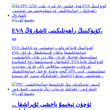
EVA كۆپۈكىنىڭ راھەتلىكىنى ئاشۇرۇڭ،
...
EVA كۆپۈكىنىڭ قايتا ئۆرۈلۈپ چۈشۈشى ۋە ئاياغنىڭ
چىدامچانلىقىغا بولغان قىيىنچىلىقلار نۇرغۇن ئاياغ
ئىشلەپچىقارغۇچىلار ئۇزۇن يىللاردىن بۇيان داۋاملىشىپ
كېلىۋاتقان قىيىنچىلىققا دۇچ كېلىۋاتىدۇ: EVA كۆپۈكىنىڭ قايتا
ئۆرۈلۈپ چۈشۈشى ساقلاش ياكى ئۇزۇن مۇددەت
ئىشلىتىشتىن كېيىن %10 گىچە بولىدۇ. بۇ خىل چىدامچانلىقنىڭ
تۆۋەنلىشى ئوتتۇرا ئاياغنىڭ راھەتلىكىگە تەسىر كۆرسىتىدۇ...
... ئۈچۈن تېخىمۇ ياخشى ئۇپراشقا