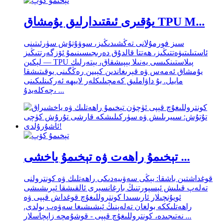
يۇقىرى ئىقتىدارلىق يۇمشاق TPU M...
سىز فورمۇلانى تەڭشىدىڭىز، سوۋۇتۇش سۈرئىتىنى
ئاستىلىتىۋەتتىڭىز، ھەتتا قالدۇق دەرىجىسىنىمۇ ئۆزگەرتتىڭىز
— لېكىن TPU پىلاستىنكىسى يەنىلا يېپىشقاق، يېتەرلىك
يۇمشاق ئەمەس ۋە قېرىغاندىن كېيىن رەڭگىنى يوقىتىشقا
مايىل. بۇ داۋاملىق كەمچىلىكلەر لايىھە ئەركىنلىكىنى
چەكلەيدۇ، ...
تېخىمۇ راھەت ۋە تېخىمۇ ياخشى ...
قوغداشتىن باشقا: يېڭى سەۋىيەدىكى راھەتلىك ۋە كونترولنى
تەلەپ قىلىش ئېسپورتنىڭ بارغانسېرى ئالقىشقا ئېرىشىشى
ئويۇنچىلار ئارىسىدا كونتروللىغۇچ قوغداش قېپى ۋە
راھەتلىككە بولغان تەلەپنىڭ ئېشىشىغا سەۋەب بولدى.
نەتىجىدە، كونتروللىغۇچ قېپى - قوشۇمچە زاپچاسلار ...