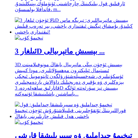
ئارقىلىق قول بىلىكىنىڭ چارچاشىنى ئۈنۈملۈك يېنىكلىتىدۇ.
قانداقلا بولمىسۇن، m...
ئىلغار 3D بېسىش ماتېرىيالى ...
3D بېسىش ئۈچۈن يېڭى ماتېرىيال بايقاڭ مونوفىلامېنت
ئىستېمال ئېلېكترون مەھسۇلاتلىرى، مودا كىيىش
ئۈسكۈنىلىرى، شەخسىيلەشتۈرۈلگەن ئاپتوموبىل ئىچكى
بېزەكلىرى ۋە يۇقىرى دەرىجىلىك داۋالاش ياردەمچىلىرى
قاتارلىق ساھەلەردە، 3D بېسىش تېز سۈرئەتتە ئۈلگە
ياساشتىن باشلىنىشقا ئۆتمەكتە...
تېخىمۇ چىداملىق ۋە سىيرىلىشقا قارشى