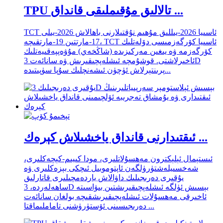
TPU تالالىق مۇقىملىقى قانداق ...
TCT ئاسىيا 2026-يىللىق مۇھىم نۇقتىلارنى باھالاش 2026-يىلى
17-مارتتىن 19-مارتقىچە، TCT ئاسىيا كۆرگەزمىسى دۆلەتلىك
كۆرگەزمە ۋە يىغىن مەركىزىدە (شاڭخەي) مۇۋەپپەقىيەتلىك
ئاخىرلاشتى. قوشۇمچە ئىشلەپچىقىرىش ۋە سانائەت 3D
پرىنتېرلاش ئۈچۈن ئىشەنچلىك سۇپا سۈپىتىدە...
ئىقتىدارنى قانداق ياخشىلاش كېرەك ...
ئىستېمال ئېلېكترون مەھسۇلاتلىرى، مودا كىيىم-كېچەكلىرى،
شەخسىيلەشتۈرۈلگەن ئاپتوموبىل ئىچكى بېزەكلىرى ۋە
يۇقىرى دەرىجىلىك داۋالاش ياردەمچىلىرى قاتارلىق
ساھەلەردە، 3D بېسىش ئۈلگە ئىشلەپچىقىرىشتىن بىۋاسىتە
ئاخىرقى مەھسۇلات ئىشلەپچىقىرىشقىچە بولغان سانائەت
دەرىجىسىنى ئۆستۈرۈشنى تاماملىماقتا ...