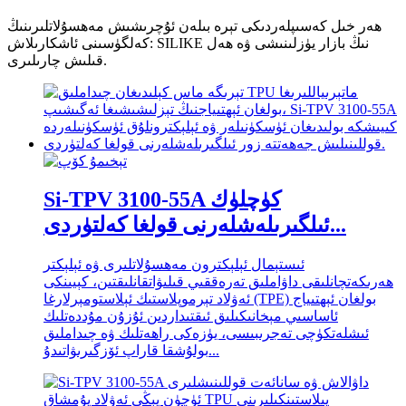
ھەر خىل كەسىپلەردىكى تېرە بىلەن ئۇچرىشىش مەھسۇلاتلىرىنىڭ
كەلگۈسىنى ئاشكارىلاش: SILIKE نىڭ بازار يۈزلىنىشى ۋە ھەل
قىلىش چارىلىرى.
Si-TPV 3100-55A كۈچلۈك
ئىلگىرىلەشلەرنى قولغا كەلتۈردى...
ئىستېمال ئېلېكترون مەھسۇلاتلىرى ۋە ئېلېكتر
ھەرىكەتچانلىقى داۋاملىق تەرەققىي قىلىۋاتقانلىقتىن، كېيىنكى
ئەۋلاد تېرموپلاستىك ئېلاستومېرلارغا (TPE) بولغان ئېھتىياج
ئاساسىي مېخانىكىلىق ئىقتىداردىن ئۇزۇن مۇددەتلىك
ئىشلەتكۈچى تەجرىبىسى، يۈزەكى راھەتلىك ۋە چىداملىق
بولۇشقا قاراپ ئۆزگىرىۋاتىدۇ...