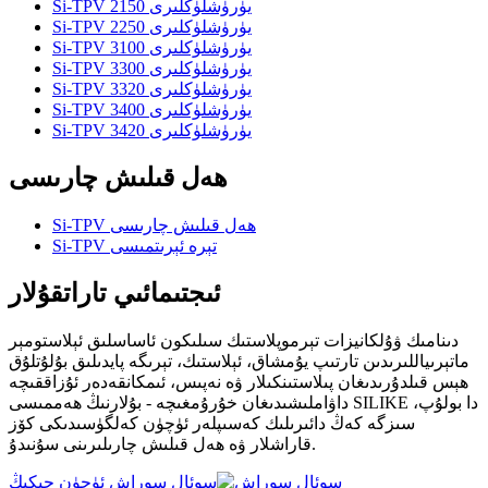
Si-TPV 2150 يۈرۈشلۈكلىرى
Si-TPV 2250 يۈرۈشلۈكلىرى
Si-TPV 3100 يۈرۈشلۈكلىرى
Si-TPV 3300 يۈرۈشلۈكلىرى
Si-TPV 3320 يۈرۈشلۈكلىرى
Si-TPV 3400 يۈرۈشلۈكلىرى
Si-TPV 3420 يۈرۈشلۈكلىرى
ھەل قىلىش چارىسى
Si-TPV ھەل قىلىش چارىسى
Si-TPV تېرە ئېرىتمىسى
ئىجتىمائىي تاراتقۇلار
دىنامىك ۋۇلكانيزات تېرموپلاستىك سىلىكون ئاساسلىق ئېلاستومېر
ماتېرىياللىرىدىن تارتىپ يۇمشاق، ئېلاستىك، تېرىگە پايدىلىق بۇلۇتلۇق
ھېس قىلدۇرىدىغان پىلاستىنكىلار ۋە نەپىس، ئىمكانقەدەر ئۇزاققىچە
داۋاملىشىدىغان خۇرۇمغىچە - بۇلارنىڭ ھەممىسى SILIKE دا بولۇپ،
سىزگە كەڭ دائىرىلىك كەسىپلەر ئۈچۈن كەلگۈسىدىكى كۆز
قاراشلار ۋە ھەل قىلىش چارىلىرىنى سۇنىدۇ.
سوئال سوراش ئۈچۈن چېكىڭ