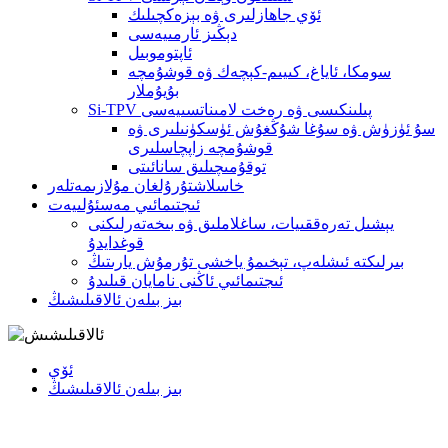
ئۆي جاھازلىرى ۋە بېزەكچىلىك
دېڭىز ئارمىيەسى
ئاپتوموبىل
سومكا، ئاياغ، كىيىم-كېچەك ۋە قوشۇمچە
بۇيۇملار
Si-TPV پىلىنكىسى ۋە رەخت لامىناتسىيەسى
سۇ ئۈزۈش ۋە سۇغا شۇڭغۇش ئۈسكۈنىلىرى ۋە
قوشۇمچە زاپچاسلىرى
توقۇمىچىلىق سانائىتى
خاسلاشتۇرۇلغان مۇلازىمەتلەر
ئىجتىمائىي مەسئۇلىيەت
يېشىل تەرەققىيات، ساغلاملىق ۋە بىخەتەرلىكنى
قوغدايدۇ
بىرلىكتە ئىشلەپ، تېخىمۇ ياخشى تۇرمۇش يارىتىڭ
ئىجتىمائىي ئاڭنى نامايان قىلىدۇ
بىز بىلەن ئالاقىلىشىڭ
ئۆي
بىز بىلەن ئالاقىلىشىڭ