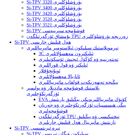
Si-TPV 3320 يۈرۈشلۈكلىرى
Si-TPV 3400 يۈرۈشلۈكلىرى
Si-TPV 3420 يۈرۈشلۈكلىرى
Si-TPV 3520 يۈرۈشلۈكلىرى
Si-TPV 3521 يۈرۈشلۈكلىرى
Si-TPV قوشۇمچە سېرىيەسى
يۇمشاق ئۆزگەرتىلگەن TPU زەررىچە يۈرۈشلۈكلىرى
Si-TPV ھەل قىلىش چارىسى
تېرموپلاستىك سىلىكون ئېلاستومېر ماتېرىياللىرى
3C ئېلېكترون مەھسۇلاتلىرى
تەنتەربىيە ۋە كۆڭۈل ئېچىش ئۈسكۈنىلىرى
ئېلېكتر ۋە قول قوراللىرى
ئويۇنچۇقلار
ئانا-بالا مەھسۇلاتلىرى
يېڭىچە تەنھەرىكەت قولقاپ ماتېرىياللىرى
پلاستىك قوشۇمچە ماددىلار ۋە پولىمېر
ئۆزگەرتكۈچلىرى
EVA كۆپۈك ماتېرىياللىرىدىكى يېڭىلىق يارىتىش
يېڭى ھېسسىيات ئۆزگەرتكۈچلىرى ۋە جەريان
قوشۇمچەلىرى
ئۆزگەرتىلگەن TPU تېخنىكىسى ۋە يېڭىلىق
يارىتىش ماتېرىيال ھەل قىلىش چارىلىرى
Si-TPV تېرە ئېرىتمىسى
Si-TPV سىلىكون ۋېگان تېرىسى