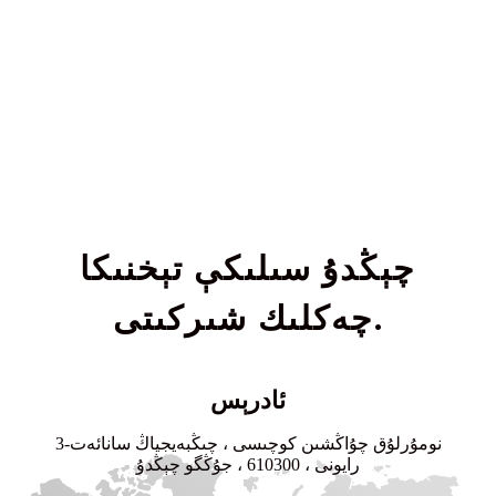
چېڭدۇ سىلىكې تېخنىكا
چەكلىك شىركىتى.
ئادرېس
3-نومۇرلۇق چۇاڭشىن كوچىسى ، چىڭبەيجياڭ سانائەت
رايونى ، 610300 ، جۇڭگو چېڭدۇ