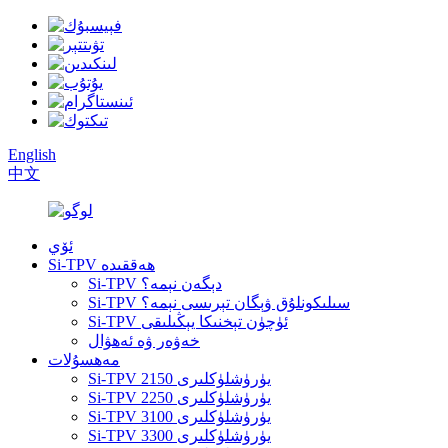
English
中文
ئۆي
Si-TPV ھەققىدە
Si-TPV دېگەن نېمە؟
Si-TPV سىلىكونلۇق ۋېگان تېرىسى نېمە؟
Si-TPV ئۈچۈن تېخنىكا يېڭىلىقى
خەۋەر ۋە ئەھۋال
مەھسۇلات
Si-TPV 2150 يۈرۈشلۈكلىرى
Si-TPV 2250 يۈرۈشلۈكلىرى
Si-TPV 3100 يۈرۈشلۈكلىرى
Si-TPV 3300 يۈرۈشلۈكلىرى