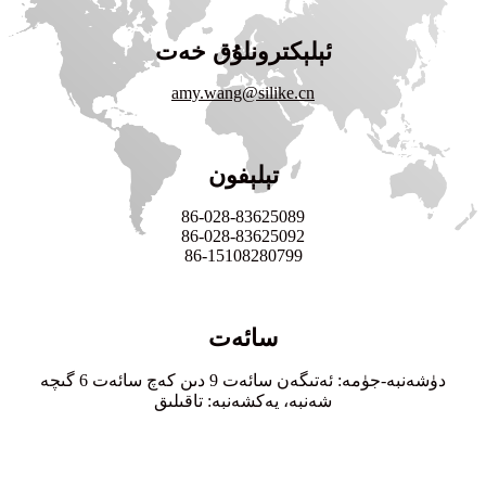
ئېلېكترونلۇق خەت
amy.wang@silike.cn
تېلېفون
86-028-83625089
86-028-83625092
86-15108280799
سائەت
دۈشەنبە-جۈمە: ئەتىگەن سائەت 9 دىن كەچ سائەت 6 گىچە
شەنبە، يەكشەنبە: تاقىلىق