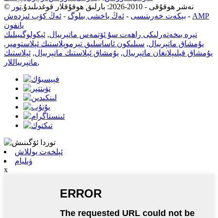
© نەشر ھوقۇقى - 2010-2026: بارلىق ھوقۇقلار قوغدىلىدۇ.
تور
AMP
-
بېكەت خەرىتىسى
-
ئەڭ ياخشى بىلوگ
-
ئەڭ كۆپ ئىزدەش
يانفون
تېرە بىخەتەرلىكى راھەت سۇ ئۆتمەس ماتېرىيال
,
ئېكولوگىيىلىك
يۇمشاق ماتېرىيال
,
سىلىكون ئاساسلىق تېرموپلاستىك ئېلاستومېر
,
يۇمشاق قېلىپلانغان ماتېرىيال
,
يۇمشاق ئېلاستىك ماتېرىيال
,
ئېلاستىك
,
ماتېرىياللار
ئېلخەت يوللاش
ۋىليام
x