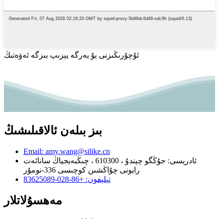
ئۇچۇرىڭىزنى بۇ يەرگە يېزىپ بىزگە ئەۋەتىڭ
بىز بىلەن ئالاقىلىشىڭ
Email: amy.wang@silike.cn
ئادرېسى: جۇڭگو چېندۇ ، 610300 ، چىڭبەيجياڭ سانائەت
رايونى چۇاڭشىن كوچىسى 336-نومۇر
تېلېفون: +86-028-83625089
مەھسۇلاتلار