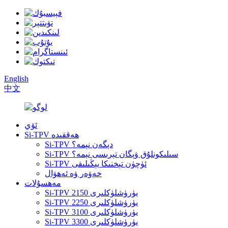
English
中文
ئۆي
Si-TPV ھەققىدە
Si-TPV دېگەن نېمە؟
Si-TPV سىلىكونلۇق ۋېگان تېرىسى نېمە؟
Si-TPV ئۈچۈن تېخنىكا يېڭىلىقى
خەۋەر ۋە ئەھۋال
مەھسۇلات
Si-TPV 2150 يۈرۈشلۈكلىرى
Si-TPV 2250 يۈرۈشلۈكلىرى
Si-TPV 3100 يۈرۈشلۈكلىرى
Si-TPV 3300 يۈرۈشلۈكلىرى