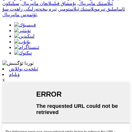
ئېلاستىك ماتېرىيال
,
يۇمشاق قېلىپلانغان ماتېرىيال
,
سىلىكون
ئاساسلىق تېرموپلاستىك ئېلاستومېر
,
تېرە بىخەتەرلىكى راھەت سۇ
,
ئۆتمەس ماتېرىيال
ئېلخەت يوللاش
ۋىليام
x