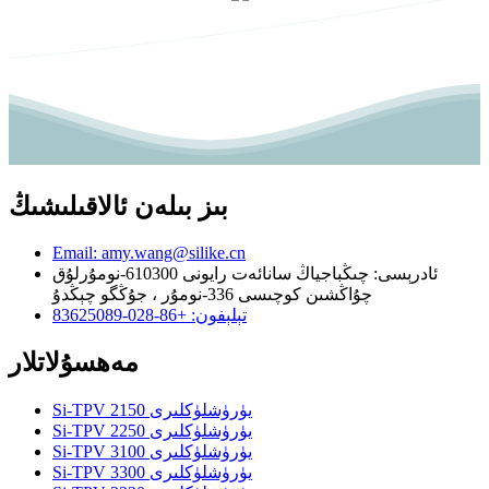
بىز بىلەن ئالاقىلىشىڭ
Email: amy.wang@silike.cn
ئادرېسى: چىڭباجياڭ سانائەت رايونى 610300-نومۇرلۇق
چۇاڭشىن كوچىسى 336-نومۇر ، جۇڭگو چېڭدۇ
تېلېفون: +86-028-83625089
مەھسۇلاتلار
Si-TPV 2150 يۈرۈشلۈكلىرى
Si-TPV 2250 يۈرۈشلۈكلىرى
Si-TPV 3100 يۈرۈشلۈكلىرى
Si-TPV 3300 يۈرۈشلۈكلىرى