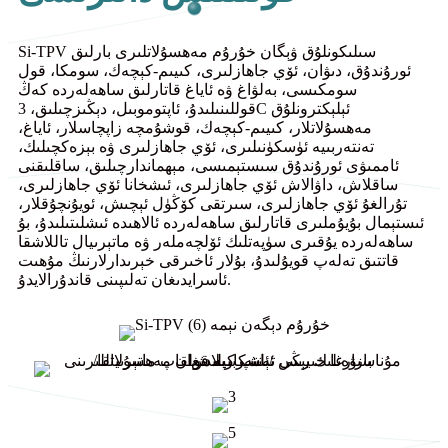
Si-TPV سىلىكونلۇق ۋېگان خۇرۇم مەھسۇلاتلىرى بارلىق
ئورۇندۇق، دىۋان، ئۆي جاھازلىرى، كىيىم-كېچەك، سومكا، قول
سومكىسى، بەلۋاغ ۋە ئاياغ قاتارلىق ساھەلەردە كەڭ
قوللىنىلىدۇ، ئاپتوموبىل، دېڭىزچىلىق، 3C ئېلېكترونلۇق
مەھسۇلاتلار، كىيىم-كېچەك، قوشۇمچە زاپچاسلار، ئاياغ،
تەنتەربىيە ئۈسكۈنىلىرى، ئۆي جاھازلىرى ۋە بېزەكچىلىك،
ئاممىۋى ئورۇندۇق سىستېمىسى، مېھماندارچىلىق، ساقلىقنى
ساقلاش، داۋالاش ئۆي جاھازلىرى، ئىشخانا ئۆي جاھازلىرى،
تۇرالغۇ ئۆي جاھازلىرى، سىرتقى كۆڭۈل ئېچىش، ئويۇنچۇقلار،
ئىستېمال بۇيۇملىرى قاتارلىق ساھەلەردە ئالاھىدە ئىشلىتىلىدۇ، بۇ
ساھەلەردە يۇقىرى سۈپەتلىك ئۆلچەملەر ۋە ماتېرىيال تاللاشقا
قاتتىق تەلەپ قويۇلىدۇ، بۇلار ئاخىرقى خېرىدارلارنىڭ مۇھىت
ئاسرايدىغان تەلىپىنى قاندۇرالايدۇ.