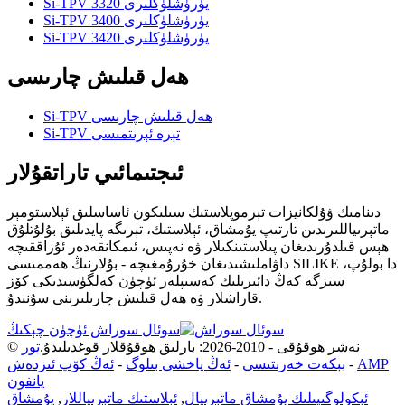
Si-TPV 3320 يۈرۈشلۈكلىرى
Si-TPV 3400 يۈرۈشلۈكلىرى
Si-TPV 3420 يۈرۈشلۈكلىرى
ھەل قىلىش چارىسى
Si-TPV ھەل قىلىش چارىسى
Si-TPV تېرە ئېرىتمىسى
ئىجتىمائىي تاراتقۇلار
دىنامىك ۋۇلكانيزات تېرموپلاستىك سىلىكون ئاساسلىق ئېلاستومېر
ماتېرىياللىرىدىن تارتىپ يۇمشاق، ئېلاستىك، تېرىگە پايدىلىق بۇلۇتلۇق
ھېس قىلدۇرىدىغان پىلاستىنكىلار ۋە نەپىس، ئىمكانقەدەر ئۇزاققىچە
داۋاملىشىدىغان خۇرۇمغىچە - بۇلارنىڭ ھەممىسى SILIKE دا بولۇپ،
سىزگە كەڭ دائىرىلىك كەسىپلەر ئۈچۈن كەلگۈسىدىكى كۆز
قاراشلار ۋە ھەل قىلىش چارىلىرىنى سۇنىدۇ.
سوئال سوراش ئۈچۈن چېكىڭ
© نەشر ھوقۇقى - 2010-2026: بارلىق ھوقۇقلار قوغدىلىدۇ.
تور
AMP
-
بېكەت خەرىتىسى
-
ئەڭ ياخشى بىلوگ
-
ئەڭ كۆپ ئىزدەش
يانفون
ئېكولوگىيىلىك يۇمشاق ماتېرىيال
,
ئېلاستىك ماتېرىياللار
,
يۇمشاق