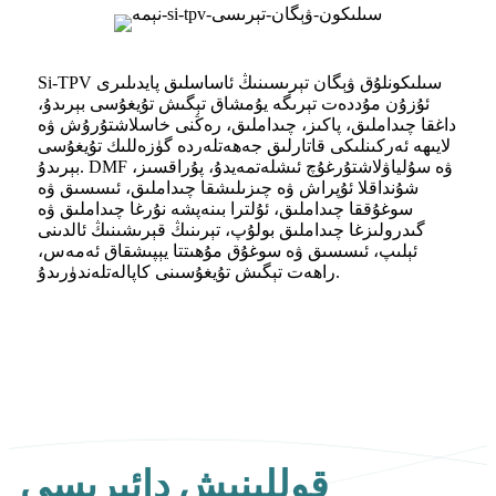
Si-TPV سىلىكونلۇق ۋېگان تېرىسىنىڭ ئاساسلىق پايدىلىرى
ئۇزۇن مۇددەت تېرىگە يۇمشاق تېگىش تۇيغۇسى بېرىدۇ،
داغقا چىداملىق، پاكىز، چىداملىق، رەڭنى خاسلاشتۇرۇش ۋە
لايىھە ئەركىنلىكى قاتارلىق جەھەتلەردە گۈزەللىك تۇيغۇسى
بېرىدۇ. DMF ۋە سۇلياۋلاشتۇرغۇچ ئىشلەتمەيدۇ، پۇراقسىز،
شۇنداقلا ئۇپراش ۋە چىزىلىشقا چىداملىق، ئىسسىق ۋە
سوغۇققا چىداملىق، ئۇلترا بىنەپشە نۇرغا چىداملىق ۋە
گىدرولىزغا چىداملىق بولۇپ، تېرىنىڭ قېرىشىنىڭ ئالدىنى
ئېلىپ، ئىسسىق ۋە سوغۇق مۇھىتتا يېپىشقاق ئەمەس،
راھەت تېگىش تۇيغۇسىنى كاپالەتلەندۈرىدۇ.
قوللىنىش دائىرىسى