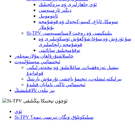
ئۆي جاھازلىرى ۋە بېزەكچىلىك
دېڭىز ئارمىيەسى
ئاپتوموبىل
سومكا، ئاياغ، كىيىم-كېچەك ۋە قوشۇمچە
بۇيۇملار
Si-TPV پىلىنكىسى ۋە رەخت لامىناتسىيەسى
سۇ ئۈزۈش ۋە سۇغا شۇڭغۇش ئۈسكۈنىلىرى ۋە
قوشۇمچە زاپچاسلىرى
توقۇمىچىلىق سانائىتى
خاسلاشتۇرۇلغان مۇلازىمەتلەر
ئىجتىمائىي مەسئۇلىيەت
يېشىل تەرەققىيات، ساغلاملىق ۋە بىخەتەرلىكنى
قوغدايدۇ
بىرلىكتە ئىشلەپ، تېخىمۇ ياخشى تۇرمۇش يارىتىڭ
ئىجتىمائىي ئاڭنى نامايان قىلىدۇ
بىز بىلەن ئالاقىلىشىڭ
ئۆي
Si-TPV سىلىكونلۇق ۋېگان تېرىسى نېمە؟