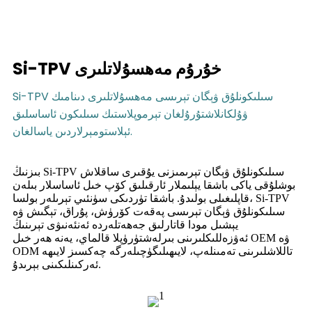
Si-TPV خۇرۇم مەھسۇلاتلىرى
Si-TPV سىلىكونلۇق ۋېگان تېرىسى مەھسۇلاتلىرى دىنامىك
ۋۇلكانلاشتۇرۇلغان تېرموپلاستىك سىلىكون ئاساسلىق
ئېلاستومېرلاردىن ياسالغان.
بىزنىڭ Si-TPV سىلىكونلۇق ۋېگان تېرىمىزنى يۇقىرى ساقلاش
بوشلۇقى ياكى باشقا يېلىملار ئارقىلىق كۆپ خىل ئاساسلار بىلەن
قاپلىغىلى بولىدۇ. باشقا تۈردىكى سۈنئىي تېرىلەر بولسا، Si-TPV
سىلىكونلۇق ۋېگان تېرىسى پەقەت كۆرۈش، پۇراق، تېگىش ۋە
يېشىل مودا قاتارلىق جەھەتلەردە ئەنئەنىۋى تېرىنىڭ
ئەۋزەللىكلىرىنى بىرلەشتۈرۈپلا قالماي، يەنە ھەر خىل OEM ۋە
ODM تاللاشلىرىنى تەمىنلەپ، لايىھىلىگۈچىلەرگە چەكسىز لايىھە
ئەركىنلىكىنى بېرىدۇ.