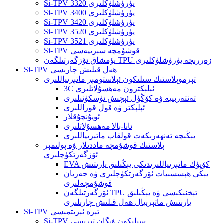
Si-TPV 3320 يۈرۈشلۈكلىرى
Si-TPV 3400 يۈرۈشلۈكلىرى
Si-TPV 3420 يۈرۈشلۈكلىرى
Si-TPV 3520 يۈرۈشلۈكلىرى
Si-TPV 3521 يۈرۈشلۈكلىرى
Si-TPV قوشۇمچە سېرىيەسى
يۇمشاق ئۆزگەرتىلگەن TPU زەررىچە يۈرۈشلۈكلىرى
Si-TPV ھەل قىلىش چارىسى
تېرموپلاستىك سىلىكون ئېلاستومېر ماتېرىياللىرى
3C ئېلېكترون مەھسۇلاتلىرى
تەنتەربىيە ۋە كۆڭۈل ئېچىش ئۈسكۈنىلىرى
ئېلېكتر ۋە قول قوراللىرى
ئويۇنچۇقلار
ئانا-بالا مەھسۇلاتلىرى
يېڭىچە تەنھەرىكەت قولقاپ ماتېرىياللىرى
پلاستىك قوشۇمچە ماددىلار ۋە پولىمېر
ئۆزگەرتكۈچلىرى
EVA كۆپۈك ماتېرىياللىرىدىكى يېڭىلىق يارىتىش
يېڭى ھېسسىيات ئۆزگەرتكۈچلىرى ۋە جەريان
قوشۇمچەلىرى
ئۆزگەرتىلگەن TPU تېخنىكىسى ۋە يېڭىلىق
يارىتىش ماتېرىيال ھەل قىلىش چارىلىرى
Si-TPV تېرە ئېرىتمىسى
Si-TPV سىلىكون ۋېگان تېرىسى