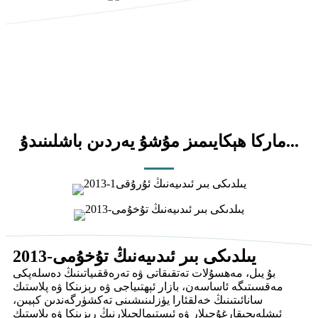
ماركا ھېكايىمىز مۇشۇ يەردىن باشلىنىدۇ...
2013-يىلدىكى بىر ئىدىيەنىڭ تۇخۇمى
بۇ يىل، مەھسۇلات تەتقىقاتى ۋە تەرەققىياتىنىڭ دەسلەپكى
مەقسىتىگە ئاساسەن، بازار ئېھتىياجى ۋە رېزىنكا ۋە پلاستىك
سانائىتىنىڭ خەلقئارا يۈزلىنىشىنى تەكشۈرگەندىن كېيىن،
ئىشلەپچىقارغۇچىلار ۋە ئىستېمالچىلارنىڭ رېزىنكا ۋە پلاستىك