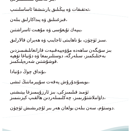
تەتقىقات ۋە يېڭىلىق يارىتىشقا ئاساسلىنىپ،
قىزغىنلىق ۋە پىداكارلىق بىلەن،
يىپەك تۇيغۇسى ۋە مۇھىت ئاسراشتىن،
سىز ئۈچۈن، بۇ ناھايىتى ئاجايىپ ۋە ھەيران قالارلىق.
بىز سۆيگەن ساھەدە مۇۋەپپەقىيەت قازانغانلىقىمىزدىن
بەختلىكمىز، سىلەرگە، دوستلىرىمغا ۋە دۇنياغا تۆھپە
قوشۇشتىن شەرەپلىكمىز.
بۇنداق چوڭ دۇنيادا،
بويسۇندۇرۇش پەقەت سۇپېرماننىڭ ئىشى،
ئۈمىد قىلىمىزكى، بىز ئارزۇيىمىزغا يېتىشنى
داۋاملاشتۇرىمىز، چەكلىمىلەردىن ھالقىپ كېزىنىمىز،
دوستۇم، سەن بىلەن بولغان ھەر بىر ئۇچرىشىش ئۈچۈن.