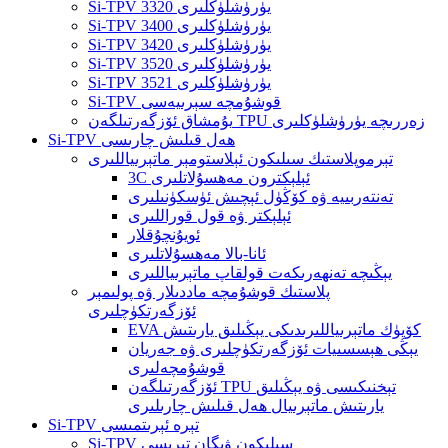
Si-TPV 3320 يۈرۈشلۈكلىرى
Si-TPV 3400 يۈرۈشلۈكلىرى
Si-TPV 3420 يۈرۈشلۈكلىرى
Si-TPV 3520 يۈرۈشلۈكلىرى
Si-TPV 3521 يۈرۈشلۈكلىرى
Si-TPV قوشۇمچە سېرىيەسى
يۇمشاق ئۆزگەرتىلگەن TPU زەررىچە يۈرۈشلۈكلىرى
Si-TPV ھەل قىلىش چارىسى
تېرموپلاستىك سىلىكون ئېلاستومېر ماتېرىياللىرى
3C ئېلېكترون مەھسۇلاتلىرى
تەنتەربىيە ۋە كۆڭۈل ئېچىش ئۈسكۈنىلىرى
ئېلېكتر ۋە قول قوراللىرى
ئويۇنچۇقلار
ئانا-بالا مەھسۇلاتلىرى
يېڭىچە تەنھەرىكەت قولقاپ ماتېرىياللىرى
پلاستىك قوشۇمچە ماددىلار ۋە پولىمېر
ئۆزگەرتكۈچلىرى
EVA كۆپۈك ماتېرىياللىرىدىكى يېڭىلىق يارىتىش
يېڭى ھېسسىيات ئۆزگەرتكۈچلىرى ۋە جەريان
قوشۇمچەلىرى
ئۆزگەرتىلگەن TPU تېخنىكىسى ۋە يېڭىلىق
يارىتىش ماتېرىيال ھەل قىلىش چارىلىرى
Si-TPV تېرە ئېرىتمىسى
Si-TPV سىلىكون ۋېگان تېرىسى