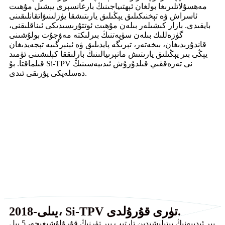
مەھسۇلاتلىرىغا بولغان ئېھتىياجىنىڭ بارغانسېرى يېشىل مۇھىت
ئاسراش ۋە تېخنىكىلىق يېڭىلىق يارىتىشقا يۈزلىنىۋاتقانلىقىنى
بايقىدى. بازار كىشىلەر بىلەن مۇھىت ئوتتۇرىسىدىكى ئىناقلىقنى،
گۈزەللىك بىلەن سۈپەتنىڭ بىرلىكتە مەۋجۇت بولۇشىنى
قاندۇرىدىغان، بىخەتەر، تېرىگە پايدىلىق ۋە ئېنېرگىيە تېجەيدىغان
يېڭى بىر يېڭىلىق يارىتىش ماتېرىيالىنىڭ بارلىققا كېلىشىنى ئۈمىد
قىلماقتا. بۇ Si-TPV نى تەرەققىي قىلدۇرۇش ئىدىيەسىنىڭ
دەسلەپكى پۇرىقى ئىدى.
2018-يىلى، Si-TPV تۈرى قۇرۇلدى.
بىر ئىدىيەنىڭ يېتىلىشىدىن تارتىپ بىر تۈرنىڭ قۇرۇلۇشىغىچە، 5 يىل