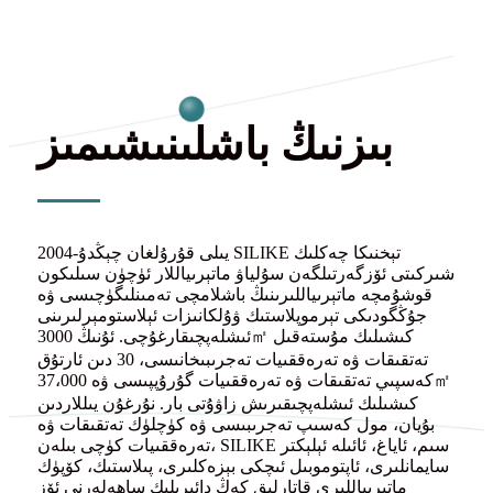
بىزنىڭ باشلىنىشىمىز
2004-يىلى قۇرۇلغان چېڭدۇ SILIKE تېخنىكا چەكلىك
شىركىتى ئۆزگەرتىلگەن سۇلياۋ ماتېرىياللار ئۈچۈن سىلىكون
قوشۇمچە ماتېرىياللىرىنىڭ باشلامچى تەمىنلىگۈچىسى ۋە
جۇڭگودىكى تېرموپلاستىك ۋۇلكانىزات ئېلاستومېرلىرىنى
ئىشلەپچىقارغۇچى. ئۇنىڭ 3000㎡ كىشىلىك مۇستەقىل
تەتقىقات ۋە تەرەققىيات تەجرىبىخانىسى، 30 دىن ئارتۇق
كەسپىي تەتقىقات ۋە تەرەققىيات گۇرۇپپىسى ۋە 37،000㎡
كىشىلىك ئىشلەپچىقىرىش زاۋۇتى بار. نۇرغۇن يىللاردىن
بۇيان، مول كەسىپ تەجرىبىسى ۋە كۈچلۈك تەتقىقات ۋە
تەرەققىيات كۈچى بىلەن، SILIKE سىم، ئاياغ، ئائىلە ئېلېكتر
سايمانلىرى، ئاپتوموبىل ئىچكى بېزەكلىرى، پىلاستىك، كۆپۈك
ماتېرىياللىرى قاتارلىق كەڭ دائىرىلىك ساھەلەرنى ئۆز