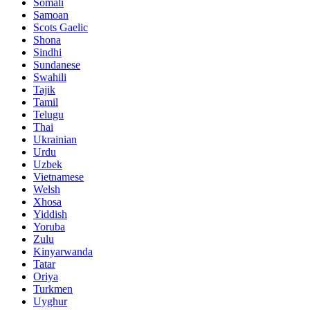
Somali
Samoan
Scots Gaelic
Shona
Sindhi
Sundanese
Swahili
Tajik
Tamil
Telugu
Thai
Ukrainian
Urdu
Uzbek
Vietnamese
Welsh
Xhosa
Yiddish
Yoruba
Zulu
Kinyarwanda
Tatar
Oriya
Turkmen
Uyghur