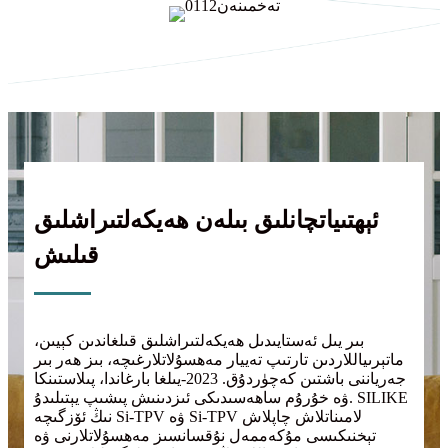
ئېھتىياتچانلىق بىلەن ھەيكەلتىراشلىق
قىلىش
بىر يىل ئەستايىدىل ھەيكەلتىراشلىق قىلغاندىن كېيىن،
ماتېرىياللاردىن تارتىپ تەييار مەھسۇلاتلارغىچە، بىز ھەر بىر
جەرياننى باشتىن كەچۈردۇق. 2023-يىلغا بارغاندا، پىلاستىنكا
ۋە خۇرۇم ساھەسىدىكى ئىزدىنىش پىشىپ يېتىلىدۇ. SILIKE
نىڭ ئۆزگىچە Si-TPV ۋە Si-TPV لامىناتلاش چاپلاش
تېخنىكىسى مۇكەممەل نۇقسانسىز مەھسۇلاتلارنى ۋە