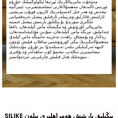
مەۋجۇت ماتېرىياللارنىڭ ئورنىغا ئېكولوگىيىلىك خۇرۇم
ئورنىنى ئالىدىغان مەھسۇلاتلارنى ئىشلەپچىقىرىپ، ئېنېرگىيە
تېجەش ۋە ھەر خىل كەسىپلەرنىڭ كاربون قويۇپ بېرىشنى
ئازايتىش قاتارلىق ۋەزىپىلەر ئارقىلىق يېشىل تەرەققىياتنى
ئىلگىرى سۈرىدۇ. بۇ يېڭىلىق يارىتىش يېشىل خىمىيە
ماتېرىيالى كۆرۈنۈش ۋە تېگىشكە ماس كېلىدىغان، داغقا
چىداملىق، تېرىگە ماس كېلىدىغان، سۇدىن مۇداپىئەلىنىدىغان،
رەڭدار ۋە يۇمشاق، راھەت تەجرىبە تەلىپىگە ماس كېلىدۇ،
مەھسۇلاتىڭىزنىڭ يېڭى كۆرۈنۈشىنى ساقلاپ قېلىش ئۈچۈن
لايىھە ئەركىنلىكى بىلەن تەمىنلەيدۇ! بىز ئۇزۇن مۇددەتلىك
نىشانىمىزنى تىكلەپ، تېخىمۇ كۆپ ساھەلەر ۋە يۇقىرى
سۈپەتلىك ھەل قىلىش چارىلىرىنى ئىزدەۋاتىمىز...
SILIKE يېڭىلىق يارىتىش ھەمراھلىرى بىلەن