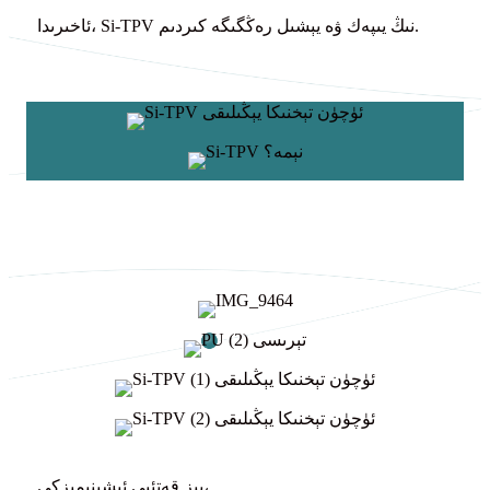
ئاخىرىدا، Si-TPV نىڭ يىپەك ۋە يېشىل رەڭگىگە كىردىم.
بىز قەتئىي ئىشىنىمىزكى،