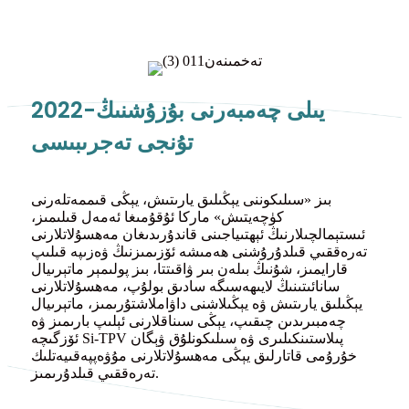
2022-يىلى چەمبەرنى بۇزۇشنىڭ
تۇنجى تەجرىبىسى
بىز «سىلىكوننى يېڭىلىق يارىتىش، يېڭى قىممەتلەرنى
كۈچەيتىش» ماركا ئۇقۇمىغا ئەمەل قىلىمىز،
ئىستېمالچىلارنىڭ ئېھتىياجىنى قاندۇرىدىغان مەھسۇلاتلارنى
تەرەققىي قىلدۇرۇشنى ھەمىشە ئۆزىمىزنىڭ ۋەزىپە قىلىپ
قارايمىز، شۇنىڭ بىلەن بىر ۋاقىتتا، بىز پولىمېر ماتېرىيال
سانائىتىنىڭ لايىھەسىگە سادىق بولۇپ، مەھسۇلاتلارنى
يېڭىلىق يارىتىش ۋە يېڭىلاشنى داۋاملاشتۇرىمىز، ماتېرىيال
چەمبىرىدىن چىقىپ، يېڭى سىناقلارنى ئېلىپ بارىمىز ۋە
ئۆزگىچە Si-TPV پىلاستىنكىلىرى ۋە سىلىكونلۇق ۋېگان
خۇرۇمى قاتارلىق يېڭى مەھسۇلاتلارنى مۇۋەپپەقىيەتلىك
تەرەققىي قىلدۇرىمىز.