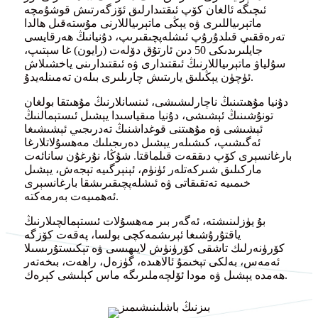
ئىچىگە ئالغان كۆپ ئىقتىدارلىق ئۆزگەرتىش قوشۇمچە
ماتېرىياللىرى ۋە يېڭى ماتېرىياللارنى مۇستەقىل ھالدا
تەرەققىي قىلدۇرۇپ ئىشلەپچىقىرىپ، دۇنيانىڭ ھەرقايسى
جايلىرىدىكى 50 دىن ئارتۇق دۆلەت (رايون) غا سېتىپ،
سۇلياۋ ماتېرىياللارنىڭ ئىقتىدارى ۋە ئىقتىدارىنى ياخشىلاش
ئۈچۈن يېڭىلىق يارىتىش چارىلىرى بىلەن تەمىنلەيدۇ.
دۇنيا مۇھىتىنىڭ ناچارلىشىشى، ئىنسانلارنىڭ مۇھىتقا بولغان
تونۇشىنىڭ ئېشىشى، دۇنيا مىقياسىدا يېشىل ئىستېمالنىڭ
ئېشىشى ۋە مۇھىتنى قوغداشنىڭ تەدرىجىي ئېشىشىغا
ئەگىشىپ، كىشىلەر يېشىل دەرىجىلىك مەھسۇلاتلارغا
بارغانسېرى كۆپ دىققەت قىلماقتا. شۇڭا، نۇرغۇن سانائەت
ماركىلىق شىركەتلەر ئۈنۈم، ئېنېرگىيە تېجەش، يېشىل
خىمىيە تەتقىقاتى ۋە ئىشلەپچىقىرىشقا بارغانسېرى
ئەھمىيەت بەرمەكتە.
بۇ يۈزلىنىشتە، ئەگەر بىر مەھسۇلات ئىستېمالچىلارنىڭ
ياقتۇرۇشىغا ئېرىشمەكچى بولسا، پەقەت كۆزگە
كۆرۈنەرلىك تاشقى كۆرۈنۈش لايىھىسى ۋە تېكىستۇرىسىلا
ئەمەس، بەلكى تېخىمۇ ئالاھىدە، گۈزەل، راھەت، بىخەتەر
ھەمدە يېشىل ۋە مودا ئۆلچەملىرىگە ماس كېلىشى كېرەك.