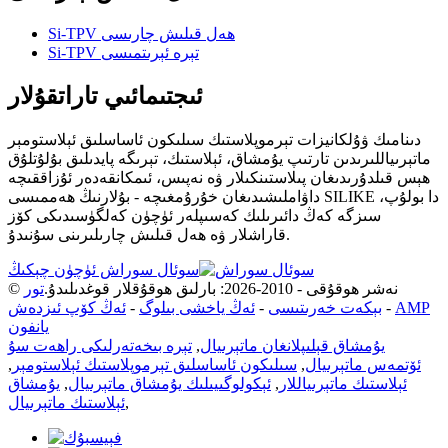
Si-TPV ھەل قىلىش چارىسى
Si-TPV تېرە ئېرىتمىسى
ئىجتىمائىي تاراتقۇلار
دىنامىك ۋۇلكانيزات تېرموپلاستىك سىلىكون ئاساسلىق ئېلاستومېر
ماتېرىياللىرىدىن تارتىپ يۇمشاق، ئېلاستىك، تېرىگە پايدىلىق بۇلۇتلۇق
ھېس قىلدۇرىدىغان پىلاستىنكىلار ۋە نەپىس، ئىمكانقەدەر ئۇزاققىچە
داۋاملىشىدىغان خۇرۇمغىچە - بۇلارنىڭ ھەممىسى SILIKE دا بولۇپ،
سىزگە كەڭ دائىرىلىك كەسىپلەر ئۈچۈن كەلگۈسىدىكى كۆز
قاراشلار ۋە ھەل قىلىش چارىلىرىنى سۇنىدۇ.
سوئال سوراش ئۈچۈن چېكىڭ
© نەشر ھوقۇقى - 2010-2026: بارلىق ھوقۇقلار قوغدىلىدۇ.
تور
AMP
-
بېكەت خەرىتىسى
-
ئەڭ ياخشى بىلوگ
-
ئەڭ كۆپ ئىزدەش
يانفون
يۇمشاق قېلىپلانغان ماتېرىيال
,
تېرە بىخەتەرلىكى راھەت سۇ
ئۆتمەس ماتېرىيال
,
سىلىكون ئاساسلىق تېرموپلاستىك ئېلاستومېر
,
ئېلاستىك ماتېرىياللار
,
ئېكولوگىيىلىك يۇمشاق ماتېرىيال
,
يۇمشاق
,
ئېلاستىك ماتېرىيال