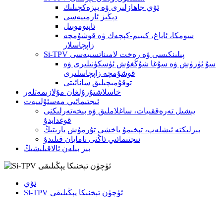
ئۆي جاھازلىرى ۋە بېزەكچىلىك
دېڭىز ئارمىيەسى
ئاپتوموبىل
سومكا، ئاياغ، كىيىم-كېچەك ۋە قوشۇمچە
زاپچاسلار
Si-TPV پىلىنكىسى ۋە رەخت لامىناتسىيەسى
سۇ ئۈزۈش ۋە سۇغا شۇڭغۇش ئۈسكۈنىلىرى ۋە
قوشۇمچە زاپچاسلىرى
توقۇمىچىلىق سانائىتى
خاسلاشتۇرۇلغان مۇلازىمەتلەر
ئىجتىمائىي مەسئۇلىيەت
يېشىل تەرەققىيات، ساغلاملىق ۋە بىخەتەرلىكنى
قوغدايدۇ
بىرلىكتە ئىشلەپ، تېخىمۇ ياخشى تۇرمۇش يارىتىڭ
ئىجتىمائىي ئاڭنى نامايان قىلىدۇ
بىز بىلەن ئالاقىلىشىڭ
ئۆي
Si-TPV ئۈچۈن تېخنىكا يېڭىلىقى