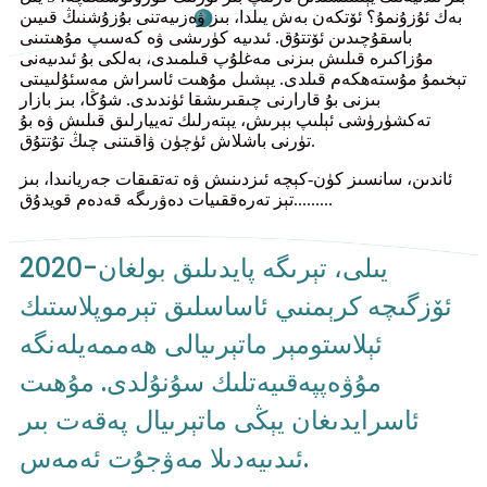
بەك ئۇزۇنمۇ؟ ئۆتكەن بەش يىلدا، بىز ۋەزىيەتنى بۇزۇشنىڭ قىيىن
باسقۇچىدىن ئۆتتۇق. ئىدىيە كۈرىشى ۋە كەسىپ مۇھىتىنى
مۇزاكىرە قىلىش بىزنى مەغلۇپ قىلمىدى، بەلكى بۇ ئىدىيەنى
تېخىمۇ مۇستەھكەم قىلدى. يېشىل مۇھىت ئاسراش مەسئۇلىيىتى
بىزنى بۇ قارارنى چىقىرىشقا ئۈندىدى. شۇڭا، بىز بازار
تەكشۈرۈشى ئېلىپ بېرىش، يېتەرلىك تەييارلىق قىلىش ۋە بۇ
تۈرنى باشلاش ئۈچۈن ۋاقىتنى چىڭ تۇتتۇق.
ئاندىن، سانسىز كۈن-كېچە ئىزدىنىش ۋە تەتقىقات جەريانىدا، بىز
تېز تەرەققىيات دەۋرىگە قەدەم قويدۇق.........
2020-يىلى، تېرىگە پايدىلىق بولغان
ئۆزگىچە كرېمنىي ئاساسلىق تېرموپلاستىك
ئېلاستومېر ماتېرىيالى ھەممەيلەنگە
مۇۋەپپەقىيەتلىك سۇنۇلدى. مۇھىت
ئاسرايدىغان يېڭى ماتېرىيال پەقەت بىر
ئىدىيەدىلا مەۋجۇت ئەمەس.