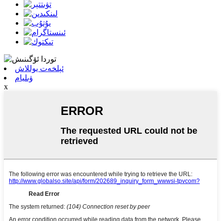
ئېلخەت يوللاش
ۋىليام
x