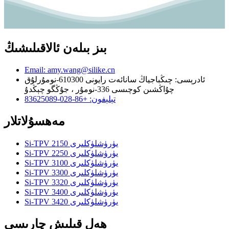
بىز بىلەن ئالاقىلىشىڭ
Email: amy.wang@silike.cn
ئادرېسى: چىڭباجياڭ سانائەت رايونى 610300-نومۇرلۇق
چۇاڭشىن كوچىسى 336-نومۇر ، جۇڭگو چېڭدۇ
تېلېفون: +86-028-83625089
مەھسۇلاتلار
Si-TPV 2150 يۈرۈشلۈكلىرى
Si-TPV 2250 يۈرۈشلۈكلىرى
Si-TPV 3100 يۈرۈشلۈكلىرى
Si-TPV 3300 يۈرۈشلۈكلىرى
Si-TPV 3320 يۈرۈشلۈكلىرى
Si-TPV 3400 يۈرۈشلۈكلىرى
Si-TPV 3420 يۈرۈشلۈكلىرى
ھەل قىلىش چارىسى