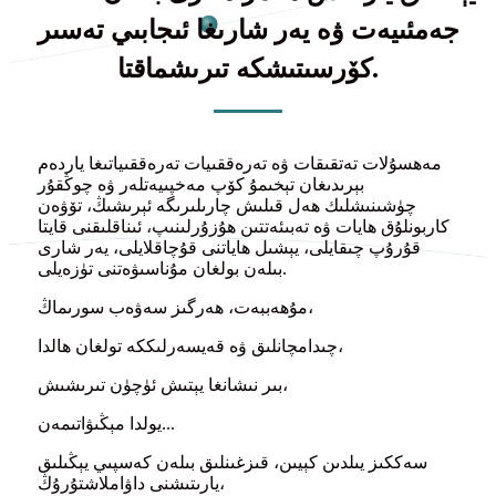
جەمئىيەت ۋە يەر شارىغا ئىجابىي تەسىر
كۆرسىتىشكە تىرىشماقتا.
مەھسۇلات تەتقىقات ۋە تەرەققىيات تەرەققىياتىغا ياردەم
بېرىدىغان تېخىمۇ كۆپ مەخپىيەتلەر ۋە چوڭقۇر
چۈشىنىشلىك ھەل قىلىش چارىلىرىگە ئېرىشىڭ، تۆۋەن
كاربونلۇق ھايات ۋە تەبىئەتتىن ھۇزۇرلىنىپ، ئىناقلىقنى قايتا
قۇرۇپ چىقايلى، يېشىل ھاياتنى قۇچاقلايلى، يەر شارى
بىلەن بولغان مۇناسىۋەتنى تۈزەيلى.
مۇھەببەت، ھەرگىز سەۋەب سورىماڭ،
چىدامچانلىق ۋە قەيسەرلىككە تولغان ھالدا،
بىر نىشانغا يېتىش ئۈچۈن تىرىشىش،
يولدا مېڭىۋاتىمەن...
سەككىز يىلدىن كېيىن، قىزغىنلىق بىلەن كەسپىي يېڭىلىق
يارىتىشنى داۋاملاشتۇرۇڭ،