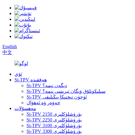
English
中文
ئۆي
Si-TPV ھەققىدە
Si-TPV دېگەن نېمە؟
Si-TPV سىلىكونلۇق ۋېگان تېرىسى نېمە؟
Si-TPV ئۈچۈن تېخنىكا يېڭىلىقى
خەۋەر ۋە ئەھۋال
مەھسۇلات
Si-TPV 2150 يۈرۈشلۈكلىرى
Si-TPV 2250 يۈرۈشلۈكلىرى
Si-TPV 3100 يۈرۈشلۈكلىرى
Si-TPV 3300 يۈرۈشلۈكلىرى