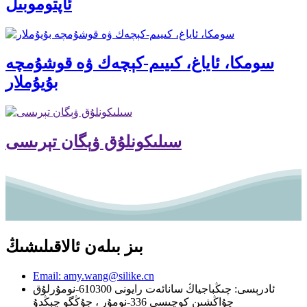
ئاپتوموبىل
سومكا، ئاياغ، كىيىم-كېچەك ۋە قوشۇمچە
بۇيۇملار
سىلىكونلۇق ۋېگان تېرىسى
بىز بىلەن ئالاقىلىشىڭ
Email: amy.wang@silike.cn
ئادرېسى: چىڭباجياڭ سانائەت رايونى 610300-نومۇرلۇق
چۇاڭشىن كوچىسى 336-نومۇر ، جۇڭگو چېڭدۇ