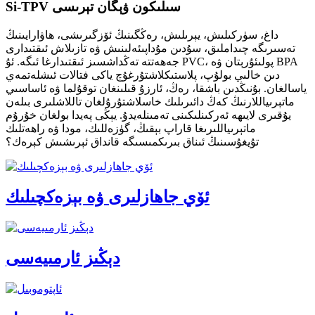
Si-TPV سىلىكون ۋېگان تېرىسى
داغ، سۈركىلىش، يېرىلىش، رەڭگىنىڭ ئۆزگىرىشى، ھاۋارايىنىڭ
تەسىرىگە چىداملىق، سۇدىن مۇداپىئەلىنىش ۋە تازىلاش ئىقتىدارى
جەھەتتە تەڭداشسىز ئىقتىدارغا ئىگە. ئۇ PVC، پولىئۇرېتان ۋە BPA
دىن خالىي بولۇپ، پلاستىكلاشتۇرغۇچ ياكى فتالات ئىشلەتمەي
ياسالغان. بۇنىڭدىن باشقا، رەڭ، ئارزۇ قىلىنغان توقۇلما ۋە ئاساسىي
ماتېرىياللارنىڭ كەڭ دائىرىلىك خاسلاشتۇرۇلغان تاللاشلىرى بىلەن
يۇقىرى لايىھە ئەركىنلىكىنى تەمىنلەيدۇ. يېڭى پەيدا بولغان خۇرۇم
ماتېرىياللىرىغا قاراپ بېقىڭ، گۈزەللىك، مودا ۋە راھەتلىك
تۇيغۇسىنىڭ ئىناق بىرىكمىسىگە قانداق ئېرىشىش كېرەك؟
ئۆي جاھازلىرى ۋە بېزەكچىلىك
دېڭىز ئارمىيەسى