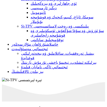
ئۆي جاھازلىرى ۋە بېزەكچىلىك
دېڭىز ئارمىيەسى
ئاپتوموبىل
سومكا، ئاياغ، كىيىم-كېچەك ۋە قوشۇمچە
بۇيۇملار
Si-TPV پىلىنكىسى ۋە رەخت لامىناتسىيەسى
سۇ ئۈزۈش ۋە سۇغا شۇڭغۇش ئۈسكۈنىلىرى ۋە
قوشۇمچە زاپچاسلىرى
توقۇمىچىلىق سانائىتى
خاسلاشتۇرۇلغان مۇلازىمەتلەر
ئىجتىمائىي مەسئۇلىيەت
يېشىل تەرەققىيات، ساغلاملىق ۋە بىخەتەرلىكنى
قوغدايدۇ
بىرلىكتە ئىشلەپ، تېخىمۇ ياخشى تۇرمۇش يارىتىڭ
ئىجتىمائىي ئاڭنى نامايان قىلىدۇ
بىز بىلەن ئالاقىلىشىڭ