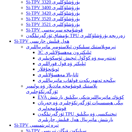
Si-TPV 3320 يۈرۈشلۈكلىرى
Si-TPV 3400 يۈرۈشلۈكلىرى
Si-TPV 3420 يۈرۈشلۈكلىرى
Si-TPV 3520 يۈرۈشلۈكلىرى
Si-TPV 3521 يۈرۈشلۈكلىرى
Si-TPV قوشۇمچە سېرىيەسى
يۇمشاق ئۆزگەرتىلگەن TPU زەررىچە يۈرۈشلۈكلىرى
Si-TPV ھەل قىلىش چارىسى
تېرموپلاستىك سىلىكون ئېلاستومېر ماتېرىياللىرى
3C ئېلېكترون مەھسۇلاتلىرى
تەنتەربىيە ۋە كۆڭۈل ئېچىش ئۈسكۈنىلىرى
ئېلېكتر ۋە قول قوراللىرى
ئويۇنچۇقلار
ئانا-بالا مەھسۇلاتلىرى
يېڭىچە تەنھەرىكەت قولقاپ ماتېرىياللىرى
پلاستىك قوشۇمچە ماددىلار ۋە پولىمېر
ئۆزگەرتكۈچلىرى
EVA كۆپۈك ماتېرىياللىرىدىكى يېڭىلىق يارىتىش
يېڭى ھېسسىيات ئۆزگەرتكۈچلىرى ۋە جەريان
قوشۇمچەلىرى
ئۆزگەرتىلگەن TPU تېخنىكىسى ۋە يېڭىلىق
يارىتىش ماتېرىيال ھەل قىلىش چارىلىرى
Si-TPV تېرە ئېرىتمىسى
Si-TPV سىلىكون ۋېگان تېرىسى