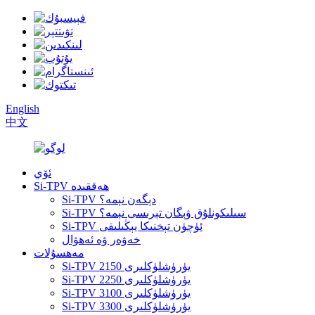
English
中文
ئۆي
Si-TPV ھەققىدە
Si-TPV دېگەن نېمە؟
Si-TPV سىلىكونلۇق ۋېگان تېرىسى نېمە؟
Si-TPV ئۈچۈن تېخنىكا يېڭىلىقى
خەۋەر ۋە ئەھۋال
مەھسۇلات
Si-TPV 2150 يۈرۈشلۈكلىرى
Si-TPV 2250 يۈرۈشلۈكلىرى
Si-TPV 3100 يۈرۈشلۈكلىرى
Si-TPV 3300 يۈرۈشلۈكلىرى