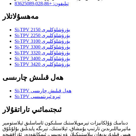
تېلېفون: +86-028-83625089
مەھسۇلاتلار
Si-TPV 2150 يۈرۈشلۈكلىرى
Si-TPV 2250 يۈرۈشلۈكلىرى
Si-TPV 3100 يۈرۈشلۈكلىرى
Si-TPV 3300 يۈرۈشلۈكلىرى
Si-TPV 3320 يۈرۈشلۈكلىرى
Si-TPV 3400 يۈرۈشلۈكلىرى
Si-TPV 3420 يۈرۈشلۈكلىرى
ھەل قىلىش چارىسى
Si-TPV ھەل قىلىش چارىسى
Si-TPV تېرە ئېرىتمىسى
ئىجتىمائىي تاراتقۇلار
دىنامىك ۋۇلكانيزات تېرموپلاستىك سىلىكون ئاساسلىق ئېلاستومېر
ماتېرىياللىرىدىن تارتىپ يۇمشاق، ئېلاستىك، تېرىگە پايدىلىق بۇلۇتلۇق
ھېس قىلدۇرىدىغان پىلاستىنكىلار ۋە نەپىس، ئىمكانقەدەر ئۇزاققىچە