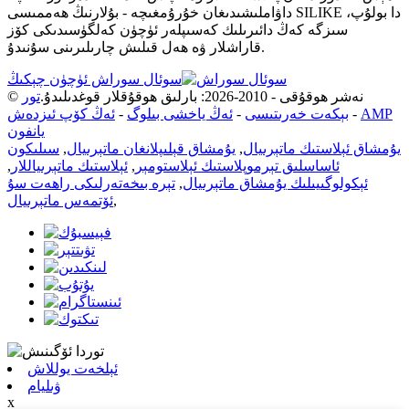
داۋاملىشىدىغان خۇرۇمغىچە - بۇلارنىڭ ھەممىسى SILIKE دا بولۇپ،
سىزگە كەڭ دائىرىلىك كەسىپلەر ئۈچۈن كەلگۈسىدىكى كۆز
قاراشلار ۋە ھەل قىلىش چارىلىرىنى سۇنىدۇ.
سوئال سوراش ئۈچۈن چېكىڭ
© نەشر ھوقۇقى - 2010-2026: بارلىق ھوقۇقلار قوغدىلىدۇ.
تور
AMP
-
بېكەت خەرىتىسى
-
ئەڭ ياخشى بىلوگ
-
ئەڭ كۆپ ئىزدەش
يانفون
يۇمشاق ئېلاستىك ماتېرىيال
,
يۇمشاق قېلىپلانغان ماتېرىيال
,
سىلىكون
ئاساسلىق تېرموپلاستىك ئېلاستومېر
,
ئېلاستىك ماتېرىياللار
,
ئېكولوگىيىلىك يۇمشاق ماتېرىيال
,
تېرە بىخەتەرلىكى راھەت سۇ
,
ئۆتمەس ماتېرىيال
ئېلخەت يوللاش
ۋىليام
x