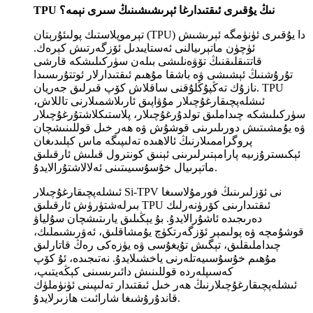
TPU نىڭ يۇقىرى ئىقتىدارغا ئېرىشىشىنىڭ سىرى نېمە؟
تېرموپلاستىك پولىئۇرېتان (TPU) دا يۇقىرى ئۈنۈمگە ئېرىشىش
ئۈچۈن ماتېرىيالنى ئەستايىدىل ئۆزگەرتىش كېرەك.
قاتتىقلىقنىڭ تۆۋەنلىشى بىلەن سۈركىلىشكە قارشى
تۇرۇشنىڭ ئېشىشى ۋە باشقا مۇھىم ئىقتىدارلار ئوتتۇرىسىدا
نازۇك تەڭپۇڭلۇقنى ساقلاش كۆپ قىرلىق جەريان. TPU
ئىشلەپچىقارغۇچىلار مۇۋاپىق ئارىلاشمىلارنى تاللاش،
سۈركىلىشكە چىداملىق تولدۇرغۇچىلار، پلاستىكلاشتۇرغۇچىلار
ۋە يۇمشىتىش دورىلىرىنى قوشۇش ۋە ھەر خىل قوللىنىشچان
پروگراممىلارنىڭ ئالاھىدە تەلىپىگە ماس كېلىدىغان
ئېكىسترۇزىيە پارامېتىرلىرىنى ئېنىق كونترول قىلىش ئارقىلىق
ماتېرىيال خۇسۇسىيىتىنى ئەلالاشتۇرالايدۇ.
ئىشلەپچىقارغۇچىلار Si-TPV نى ئۆزلىرىنىڭ فورمۇلاسىغا
بىرلەشتۈرۈش ئارقىلىق TPU ئىقتىدارىنى كۆرۈنەرلىك
دەرىجىدە ئاشۇرالايدۇ. بۇ يېڭىلىق يارىتىشچان سۇلياۋ
قوشۇمچە ۋە پولىمېر ئۆزگەرتكۈچ يۇمشاقلىق، ئەۋرىشىملىك،
چىداملىقلىق، تېگىش تۇيغۇسى ۋە يۈزەكى رەڭ قاتارلىق
مۇھىم خۇسۇسىيەتلەرنى ياخشىلايدۇ. نەتىجىدە، ئۇ كۆپ
كەسىپلەردە قوللىنىش دائىرىسىنى كېڭەيتىپ،
ئىشلەپچىقارغۇچىلارنىڭ ھەر خىل ئىقتىدار تەلىپىنى ئۈنۈملۈك
قاندۇرۇشىغا شارائىت ھازىرلايدۇ.