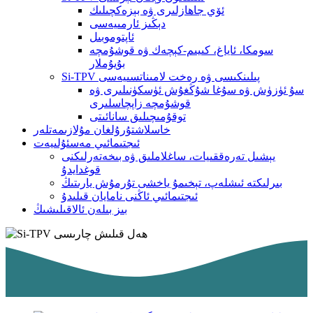
ئۆي جاھازلىرى ۋە بېزەكچىلىك
دېڭىز ئارمىيەسى
ئاپتوموبىل
سومكا، ئاياغ، كىيىم-كېچەك ۋە قوشۇمچە
بۇيۇملار
Si-TPV پىلىنكىسى ۋە رەخت لامىناتسىيەسى
سۇ ئۈزۈش ۋە سۇغا شۇڭغۇش ئۈسكۈنىلىرى ۋە
قوشۇمچە زاپچاسلىرى
توقۇمىچىلىق سانائىتى
خاسلاشتۇرۇلغان مۇلازىمەتلەر
ئىجتىمائىي مەسئۇلىيەت
يېشىل تەرەققىيات، ساغلاملىق ۋە بىخەتەرلىكنى
قوغدايدۇ
بىرلىكتە ئىشلەپ، تېخىمۇ ياخشى تۇرمۇش يارىتىڭ
ئىجتىمائىي ئاڭنى نامايان قىلىدۇ
بىز بىلەن ئالاقىلىشىڭ