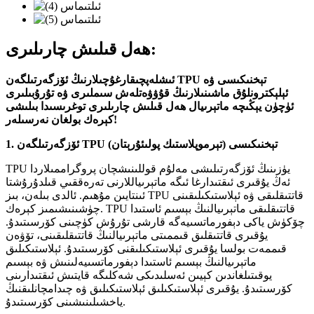
ھەل قىلىش چارىلىرى:
ئىشلەپچىقارغۇچىلارنىڭ ئۆزگەرتىلگەن TPU تېخنىكىسى ۋە
ئېلېكترونلۇق ماشىنىلارنىڭ قۇۋۋەتلەش سىملىرى ۋە تۇرۇبىلىرى
ئۈچۈن يېڭىچە ماتېرىيال ھەل قىلىش چارىلىرى توغرىسىدا بىلىشى
كېرەك بولغان نەرسىلەر!
1. ئۆزگەرتىلگەن TPU (تېرموپلاستىك پولىئۇرېتان) تېخنىكىسى
TPU يۈزىنىڭ ئۆزگەرتىلىشى مەلۇم قوللىنىشچان پروگراممىلاردا
ئەڭ يۇقىرى ئىقتىدارغا ئىگە ماتېرىياللارنى تەرەققىي قىلدۇرۇشتا
ئىنتايىن مۇھىم. ئالدى بىلەن، بىز TPU قاتتىقلىقى ۋە ئېلاستىكىلىقىنى
چۈشىنىشىمىز كېرەك. TPU قاتتىقلىقى ماتېرىيالنىڭ بېسىم ئاستىدا
چۆكۈش ياكى دېفورماتسىيەگە قارشى تۇرۇش كۈچىنى كۆرسىتىدۇ.
يۇقىرى قاتتىقلىق قىممىتى ماتېرىيالنىڭ قاتتىقلىقىنى، تۆۋەن
قىممەت بولسا يۇقىرى ئېلاستىكىلىقنى كۆرسىتىدۇ. ئېلاستىكىلىق
ماتېرىيالنىڭ بېسىم ئاستىدا دېفورماتسىيەلىنىش ۋە بېسىم
يوقىتىلغاندىن كېيىن ئەسلىدىكى شەكلىگە قايتىش ئىقتىدارىنى
كۆرسىتىدۇ. يۇقىرى ئېلاستىكىلىق ئېلاستىكىلىق ۋە چىدامچانلىقنىڭ
ياخشىلىنىشىنى كۆرسىتىدۇ.