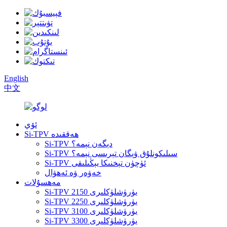
English
中文
ئۆي
Si-TPV ھەققىدە
Si-TPV دېگەن نېمە؟
Si-TPV سىلىكونلۇق ۋېگان تېرىسى نېمە؟
Si-TPV ئۈچۈن تېخنىكا يېڭىلىقى
خەۋەر ۋە ئەھۋال
مەھسۇلات
Si-TPV 2150 يۈرۈشلۈكلىرى
Si-TPV 2250 يۈرۈشلۈكلىرى
Si-TPV 3100 يۈرۈشلۈكلىرى
Si-TPV 3300 يۈرۈشلۈكلىرى