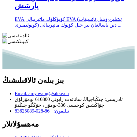
يارىتىش
EVA كۆپۈكلۈك ماتېرىيالى EVA (ئېتىلېن-ۋىنىل ئاتسېتات
كوپولىمېرى) دىن ياسالغان بىر خىل كۆپۈك ماتېرىيالى ....
بىز بىلەن ئالاقىلىشىڭ
Email: amy.wang@silike.cn
ئادرېسى: چىڭباجياڭ سانائەت رايونى 610300-نومۇرلۇق
چۇاڭشىن كوچىسى 336-نومۇر ، جۇڭگو چېڭدۇ
تېلېفون: +86-028-83625089
مەھسۇلاتلار