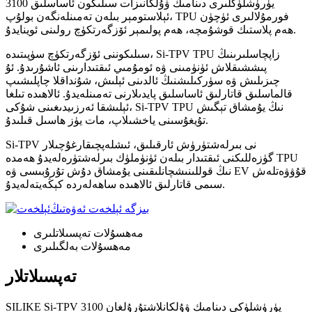
3100 يۈرۈشلۈكلىرى دىنامىك ۋۇلكانىزات سىلىكون ئاساسلىق
ئېلاستومېر بىلەن تەمىنلەنگەن بولۇپ، TPU فورمۇلالىرى ئۈچۈن
ھەم پلاستىك قوشۇمچە، ھەم پولىمېر ئۆزگەرتكۈچ رولىنى ئوينايدۇ.
سىلىكوننى ئۆزگەرتكۈچ سۈپىتىدە، Si-TPV TPU زاپچاسلىرىنىڭ
پىششىقلاش ئۈنۈمىنى ۋە ئومۇمىي ئىقتىدارىنى ئاشۇرىدۇ. ئۇ
چىزىلىش ۋە سۈركىلىشنىڭ ئالدىنى ئېلىش، شۇنداقلا چاپلىشىپ
قالماسلىق قاتارلىق ئاساسلىق پايدىلارنى تەمىنلەيدۇ. ئالاھىدە تىلغا
ئېلىشقا ئەرزىيدىغىنى شۇكى، Si-TPV TPU نىڭ يۇمشاق تېگىش
تۇيغۇسىنى ياخشىلاپ، مات يۈز ھاسىل قىلىدۇ.
Si-TPV نى بىرلەشتۈرۈش ئارقىلىق، ئىشلەپچىقارغۇچىلار
گۈزەللىكنى ئىقتىدار بىلەن ئۈنۈملۈك بىرلەشتۈرەلەيدۇ ھەمدە TPU
نىڭ قوللىنىشچانلىقىنى يۇمشاق دۇش تۇرۇبىسى ۋە EV قۇۋۋەتلەش
سىمى قاتارلىق ئالاھىدە ساھەلەردە كېڭەيتەلەيدۇ.
بىزگە ئېلخەت ئەۋەتىڭ
مەھسۇلات تەپسىلاتلىرى
مەھسۇلات بەلگىلىرى
تەپسىلاتلار
SILIKE Si-TPV 3100 يۈرۈشلۈكى دىنامىك ۋۇلكانلاشتۇرۇلغان