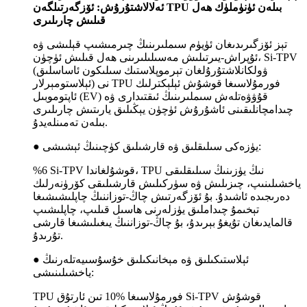
ئەلالاشتۇرۇش: ئۆزگەرتىلگەن TPU بىلەن ئۈنۈملۈك ھەل
قىلىش چارىلىرى
تېز ئۆزگىرىدىغان ئۈيۈم سىملىرىنىڭ چىرمىشىپ قېلىشى ۋە
ئۇپراش-يىرتىلىش مەسىلىلىرىنى ھەل قىلىش ئۈچۈن، Si-TPV
(ۋولكانلاشتۇرۇلغان تېرموپلاستىك سىلىكون ئاساسلىق
ئېلاستومېرلار) نى TPU فورمۇلاسىغا قوشۇش ئېلېكترلىك
ئاپتوموبىل (EV) قۇۋۋەتلەش سىملىرىنىڭ ئىقتىدارى ۋە
چىدامچانلىقىنى ئاشۇرۇش ئۈچۈن يېڭىلىق يارىتىش چارىلىرى
بىلەن تەمىنلەيدۇ.
● يۈزەكى سىلىقلىق ۋە قارشىلىق كۈچىنىڭ ئېشىشى:
%6 Si-TPV قوشۇلغاندا، TPU نىڭ يۈزىنىڭ سىلىقلىقى
ياخشىلىنىپ، چىزىلىش ۋە سۈركىلىش قارشىلىقى كۆرۈنەرلىك
دەرىجىدە ئاشىدۇ. بۇ ئۆزگەرتىش چاڭ-توزاننىڭ چاپلىشىشىغا
تېخىمۇ چىداملىق يۈزلەرنى ھاسىل قىلىپ، چاپلىشىپ
قالمايدىغان تۇيغۇ بېرىدۇ، بۇ چاڭ-توزاننىڭ يىغىلىشىغا قارشى
تۇرىدۇ.
● ئېلاستىكىلىق ۋە مېخانىكىلىق خۇسۇسىيەتلەرنىڭ
ياخشىلىنىشى:
TPU فورمۇلاسىغا %10 تىن ئارتۇق Si-TPV قوشۇش