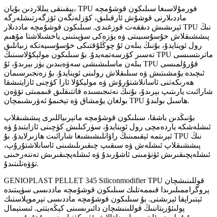
يېقىنقى يىللاردىن بۇيان، TPU فورمۇلاسىغا سىلىكون قوشۇمچە
ماددىلارنى قوشۇش ئارقىلىق، كۆزلەنگەن ئۆزگەرتىشلەرگە
ئېرىشىش دىققەت قوزغىدى. سىلىكون قوشۇمچە ماددىلار TPU نىڭ
پىششىقلاش خۇسۇسىيىتى ۋە يۈزەكى سۈپىتىنى ياخشىلاشتا مۇھىم
رول ئوينايدۇ، بۇنىڭ بىلەن ئۇ چوڭلۇقتىكى خۇسۇسىيەتكە زىيانلىق
تەسىر كۆرسەتمەيدۇ. بۇ سىلىكون مولېكۇلاسىنىڭ TPU ماترىتسىسى
بىلەن ماسلىشىشى سەۋەبىدىن يۈز بېرىدۇ، ئۇ TPU قۇرۇلمىسى
ئىچىدە يۇمشىتىش ۋە سىلىقلاش رولىنى ئوينايدۇ. بۇ زەنجىرسىمان
ھەرىكەتنى ئاسانلاشتۇرۇش ۋە مولېكۇلا ئارا كۈچنى ئازايتىشقا
شارائىت يارىتىپ بېرىدۇ، بۇنىڭ نەتىجىسىدە قاتتىقلىق قىممىتى تۆۋەن
بولغان يۇمشاق ۋە تېخىمۇ ئەۋرىشىمچان TPU ھاسىل بولىدۇ.
بۇنىڭدىن باشقا، سىلىكون قوشۇمچە ماتېرىياللىرى پىششىقلاپ
ئىشلەشكە ياردەمچى رول ئوينايدۇ، سۈركىلىش كۈچىنى ئازايتىدۇ ۋە
ئېرىتمە ئېقىمىنىڭ راۋانلىشىشىغا شارائىت ھازىرلايدۇ. بۇ TPU نىڭ
پىششىقلاپ ئىشلەش ۋە سىقىپ چىقىرىلىشىنى ئاسانلاشتۇرۇپ،
ئىشلەپچىقىرىش ئۈنۈمىنى ئاشۇرىدۇ ۋە ئىشلەپچىقىرىش تەننەرخىنى
تۆۋەنلىتىدۇ.
GENIOPLAST PELLET 345 Siliconmodifier TPU قوللىنىشچان
پروگراممىلىرىدا قىممەتلىك سىلىكون قوشۇمچە ماددىسى سۈپىتىدە
ئېتىراپقا ئېرىشتى. بۇ سىلىكون قوشۇمچە ماددىسى تېرموپلاستىك
پولىئۇرېتاننىڭ قوللىنىشچان دائىرىسىنى كېڭەيتتى. ئىستېمال