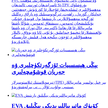
PVC ۋە سىلىكون ياكى ئەنئەنىۋى پلاستىكلارنىڭ مۇھىت
ئاسرايدىغان ئورنىنى ئالىدىغان Si-TPV يۈرۈشلۈك
مەھسۇلاتلىرى ئىشلەپچىقارغۇچىلارغا كۆرۈنۈش جەھەتتىن
جەلپكار، گۈزەل، راھەت، ئېرگونومىيىلىك ۋە پارلاق رەڭلىك
ئۆزگىچە مەھسۇلاتلارنى يارىتىشقا يول قويىدۇ، چۈنكى
يۆتكىلىشچان ئەمەس، يېپىشقاق ئەمەس، شۇڭا باشقا
ماتېرىياللارغا قارىغاندا باكتېرىيە، چاڭ-توزان ۋە باشقا
بۇلغىنىشلارغا تېخىمۇ چىداملىق. بۇ ئۇنى ئانا ۋە بوۋاق، بالىلار
مەھسۇلاتلىرى ئۈچۈن يېڭىچە ھەل قىلىش چارىسىگە
ئايلاندۇرىدۇ.
يېڭى ھېسسىيات ئۆزگەرتكۈچلىرى ۋە
جەريان قوشۇمچەلىرى
تېرموپلاستىك ئېلاستومېرلار (TPE) بىر خىل پولىمېر ماتېرىياللار
سىنىپى بولۇپ، ئۇلار ... نى بىرلەشتۈرىدۇ.
EVA كۆپۈك ماتېرىياللىرىدىكى يېڭىلىق