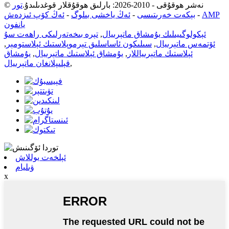
© نەشر ھوقۇقى - 2010-2026: بارلىق ھوقۇقلار قوغدىلىدۇ.
تور
AMP
-
بېكەت خەرىتىسى
-
ئەڭ ياخشى بىلوگ
-
ئەڭ كۆپ ئىزدەش
يانفون
ئېكولوگىيىلىك يۇمشاق ماتېرىيال
,
تېرە بىخەتەرلىكى راھەت سۇ
ئۆتمەس ماتېرىيال
,
سىلىكون ئاساسلىق تېرموپلاستىك ئېلاستومېر
,
ئېلاستىك ماتېرىياللار
,
يۇمشاق ئېلاستىك ماتېرىيال
,
يۇمشاق
,
قېلىپلانغان ماتېرىيال
ئېلخەت يوللاش
ۋىليام
x