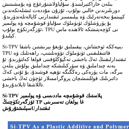
بىلەن خاراكتېرلىنىدۇ. سۇلياۋلاشتۇرغۇچ ۋە يۇمشىتىش
دورىلىرىدىن خالىي بولۇپ، ئۇزۇن مۇددەت ئىشلەتكەندىن
كېيىنمۇ بىخەتەرلىك ۋە يېلىمسىز ئىقتىدارنى كاپالەتلەندۈرىدۇ.
بۇ يۈرۈشلۈك ئۈنۈملۈك سۇلياۋ قوشۇمچە ۋە پولىمېر
ئۆزگەرتكۈچ بولۇپ، TPU نى كۈچەيتىشكە ئالاھىدە ماس
كېلىدۇ.
Si-TPV يىپەككە ئوخشاش، يېقىملىق تۇيغۇ بېرىشتىن باشقا،
TPU قاتتىقلىقىنى ئۈنۈملۈك تۆۋەنلىتىپ، راھەتلىك ۋە
ئىقتىدارلىقنىڭ ئەڭ ياخشى تەڭپۇڭلۇقىنى قولغا كەلتۈرىدۇ. ئۇ
يەنە چىداملىق ۋە سۈركىلىشكە چىداملىق بولۇش بىلەن
بىرگە، مات يۈزەكى رەڭگىگە تۆھپە قوشىدۇ، بۇ ئۇنى كەڭ
دائىرىلىك قوللىنىشچان پروگراممىلار ئۈچۈن ئەڭ ياخشى
تاللاشقا ئايلاندۇرىدۇ.
Si-TPV پلاستىك قوشۇمچە ماددىسى ۋە پولىمېر
ئۆزگەرتكۈچنىڭ TP غا بولغان تەسىرىنى
ئىقتىدار
U
سېلىشتۇرۇش