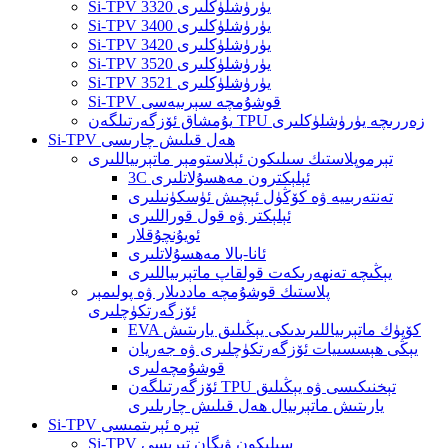
Si-TPV 3320 يۈرۈشلۈكلىرى
Si-TPV 3400 يۈرۈشلۈكلىرى
Si-TPV 3420 يۈرۈشلۈكلىرى
Si-TPV 3520 يۈرۈشلۈكلىرى
Si-TPV 3521 يۈرۈشلۈكلىرى
Si-TPV قوشۇمچە سېرىيەسى
يۇمشاق ئۆزگەرتىلگەن TPU زەررىچە يۈرۈشلۈكلىرى
Si-TPV ھەل قىلىش چارىسى
تېرموپلاستىك سىلىكون ئېلاستومېر ماتېرىياللىرى
3C ئېلېكترون مەھسۇلاتلىرى
تەنتەربىيە ۋە كۆڭۈل ئېچىش ئۈسكۈنىلىرى
ئېلېكتر ۋە قول قوراللىرى
ئويۇنچۇقلار
ئانا-بالا مەھسۇلاتلىرى
يېڭىچە تەنھەرىكەت قولقاپ ماتېرىياللىرى
پلاستىك قوشۇمچە ماددىلار ۋە پولىمېر
ئۆزگەرتكۈچلىرى
EVA كۆپۈك ماتېرىياللىرىدىكى يېڭىلىق يارىتىش
يېڭى ھېسسىيات ئۆزگەرتكۈچلىرى ۋە جەريان
قوشۇمچەلىرى
ئۆزگەرتىلگەن TPU تېخنىكىسى ۋە يېڭىلىق
يارىتىش ماتېرىيال ھەل قىلىش چارىلىرى
Si-TPV تېرە ئېرىتمىسى
Si-TPV سىلىكون ۋېگان تېرىسى