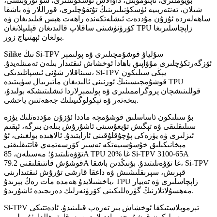
بۇيۇملىرى، ئاپتوموبىل، داۋالاش ئۈسكۈنىلىرى، سۇ تۇرۇبىسى،
شىلان، تەنتەربىيە ئۈسكۈنىلىرىنىڭ تۇتقۇچلىرى، قوراللار ۋە باشقا
ساھەلەردە ئۇزۇن مۇددەت ئىشلەتكەندە راھەت ھېس قىلىدىغان ۋە
كۆرۈنۈشىنى ساقلاپ قالىدىغان قېلىپلانغان TPU زاپچاسلىرىغا
بولغان ئېھتىياج زور.
Silike نىڭ Si-TPV سۇلياۋ قوشۇمچىلىرى ۋە پولىمېر
ئۆزگەرتكۈچلىرى مۇۋاپىق باھادا ئوخشاش ئىقتىدار بىلەن تەمىنلەيدۇ.
سىناقلار شۇنى ئىسپاتلىدىكى، Si-TPV يېڭى سىلىكون
قوشۇمچىسىنىڭ ئورنىنى ئالىدىغان ماتېرىيال سۈپىتىدە TPU
قوللىنىشچان پروگراممىلىرى ۋە پولىمېرلاردا ئىشلىتىشكە بولىدۇ،
بىخەتەر ۋە ئېكولوگىيىلىك جەھەتتىن ياخشى.
بۇ سىلىكون ئاساسلىق قوشۇمچە ماددا ئۇزۇن مۇددەتلىك يۈزە
سىلىقلىقى ۋە تېگىش تۇيغۇسىنى ئاشۇرۇش بىلەن بىرگە، ئېقىم
ئىزلىرى ۋە يۈزەكى پۇچۇقلۇقىنى ئازايتىدۇ. ئالاھىدە بولغىنى، ئۇ
مېخانىكىلىق خۇسۇسىيەتكە تەسىر كۆرسەتمەي قاتتىقلىقنى
تۆۋەنلىتىدۇ؛ مەسىلەن، 85A TPU غا %20 Si-TPV 3100-65A
قوشۇش قاتتىقلىقنى 79.2A غا تۆۋەنلىتىدۇ. بۇنىڭدىن باشقا، Si-TPV
قېرىش، سېرىقلىشىش ۋە داغقا قارشى تۇرۇش ئىقتىدارىنى
ياخشىلايدۇ ھەمدە مات رەڭ بېرىدۇ، TPU زاپچاسلىرى ۋە تەييار
مەھسۇلاتلارنىڭ گۈزەللىكىنى كۆرۈنەرلىك دەرىجىدە ئاشۇرىدۇ.
Si-TPV تېرموپلاستىكقا ئوخشاش بىر تەرەپ قىلىنىدۇ. ئادەتتىكى
سىلىكون قوشۇمچە ماددىلاردىن پەرقلىق ھالدا، ئۇ پولىمېر