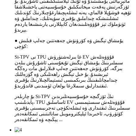
ماتېرىيالنى يۇمشىتىدۇ ۋە ئۇنىڭ ئېلاستىكىلىقىنى ئاشۇرىدۇ. بۇ
ئۆزگەرتىش پەقەت مېخانىكىلىق خۇسۇسىيەتنى ياخشىلاشقا
تۆھپە قوشۇپلا قالماي، يەنە ئىشلەپچىقارغۇچىلارنىڭ كۈندىلىك
ئىشلىتىشكە چىداملىق يۇقىرى سۈپەتلىك، چىداملىق ۋە
ئۈنۈملۈك تېز قۇۋۋەتلىنىدىغان كابېللارنى يارىتىشىغا ياردەم
بېرىدۇ.
● يۇمشاق تېگىش ۋە كۆرۈنۈش جەھەتتىن جەلپ قىلىش
كۈچى:
Si-TPV نى TPU غا بىرلەشتۈرۈش EV قۇۋۋەتلەش
سىملىرىنىڭ يۇمشاق تېگىش تۇيغۇسىنى ئاشۇرۇش بىلەن
بىرگە، كۆرۈنۈش جەھەتتىن جەلپ قىلارلىق مات رەڭگە
ئېرىشىدۇ. بۇ خىل تېگىش راھەتلىكى ۋە گۈزەللىك
چىدامچانلىقىنىڭ بىرىكمىسى ئىستېمالچىلارنىڭ يۇقىرى
ئىقتىدارلىق سىملارغا بولغان ئۈمىدىنى قاندۇرىدۇ.
بۇ چارىلەر Si-TPV نىڭ ئۆزگىچە خۇسۇسىيەتلىرىدىن
پايدىلىنىپ، TPU ئاساسلىق EV قۇۋۋەتلەش سىستېمىسى
سىملىرىنىڭ ئىقتىدارى ۋە ئىشلەتكۈچى تەجرىبىسىنى يۇقىرى
كۆتۈرۈپ، ئاخىرىدا ئېلېكتروموبىل سانائىتىنى ئىمكانقەدەر
يېڭىچە ۋە ئىمكانقەدەر ...