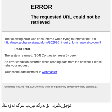
ئۇچۇرىڭىزنى بۇ يەرگە يېزىپ بىزگە ئەۋەتىڭ