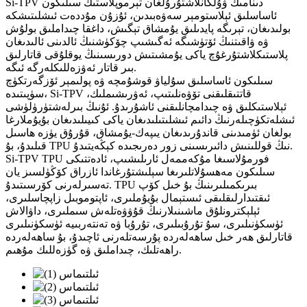
Si-TPV دىنامىك ۋۇلكانلاشتۇرۇلغان تېرموپلاستىك سىلىكون
ئاساسلىق ئېلاستومېر سەۋەبىدىن، ئۇزۇن مۇددەت ئىشلىتىشكە
بولىدىغان، تېرىگە پايدىلىق يۇمشاق تېگىش، داغقا چىداملىق بولۇش
ۋە ۋاقىتنىڭ ئۆتۈشىگە ئەگىشىپ چۆكۈشنىڭ ئالدىنى ئالىدىغان
پلاستىكلاشتۇرغۇچ ياكى يۇمشىتىش دورىسىنىڭ يوقلۇقى قاتارلىق
بىر قاتار ئەۋزەللىكلەرگە ئىگە.
سىلىكون ئاساسلىق سۇلياۋ قوشۇمچە ۋە پولىمېر ئۆزگەرتكۈچ
سۈپىتىدە، Si-TPV قاتتىقلىقنى تۆۋەنلىتىپ، ئەۋرىشىملىك،
ئېلاستىكلىق ۋە چىدامچانلىقنى ئاشۇرىدۇ. ئۇنىڭ بىرلەشتۈرۈلۈشى
ئىشلەتكۈچىلەرنىڭ دائىم ئىشلىتىلىدىغان ياكى كىيىلىدىغان بۇيۇملارغا
بولغان ئۈمىدىنى قاندۇرىدىغان يىپەك-يۇمشاق، قۇرۇق يۈزە ھاسىل
قىلىدۇ، بۇ TPU نىڭ قوللىنىش دائىرىسىنى زور دەرىجىدە كېڭەيتىدۇ.
Si-TPV TPU فورمۇلاسىغا مۇكەممەل ئارىلىشىپ، ئادەتتىكى
سىلىكون مەھسۇلاتلىرىغا سېلىشتۇرغاندا ئازراق كۆڭۈلسىز يان
تەسىرلەرنى كۆرسىتىدۇ. TPU بىرىكمىلىرىنىڭ بۇ خىل كۆپ
ئىقتىدارلىقلىقى ئىستېمال بۇيۇملىرى، ئاپتوموبىل زاپچاسلىرى،
ئېلېكترونلۇق ماشىنىلارنىڭ قۇۋۋەتلەش سىملىرى، داۋالاش
ئۈسكۈنىلىرى، سۇ تۇرۇبىلىرى، تۇرۇبا ۋە تەنتەربىيە ئۈسكۈنىلىرى
قاتارلىق ھەر خىل ساھەلەردە پۇرسەتلەرنى ئاچىدۇ، بۇ ساھەلەردە
راھەتلىك، چىداملىق ۋە گۈزەللىك مۇھىم.