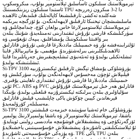
تېرموپلاستىك سىلىكون ئاساسلىق ئېلاستومېر بولۇپ، مىكروسكوپ
ئاستىدا سىلىكون رېزىنكىسىنىڭ TPU دا 2-3 مىكرون زەررىچە
شەكلىدە تەكشى تارقىلىشىغا كاپالەتلىك قىلىدىغان ئالاھىدە
ماسلىشىشچان تېخنىكا ئارقىلىق لايىھەلەنگەن. بۇ ئۆزگىچە بىرىكمە
تېرموپلاستىك ئېلاستومېرلارغا خاس بولغان كۈچ، چىدامچانلىق ۋە
سۈركىلىشكە قارشى تۇرۇش ئىقتىدارىنى تەمىنلەيدۇ، شۇنىڭ بىلەن
بىر ۋاقىتتا سىلىكوننىڭ يۇمشاقلىق، يىپەك تۇيغۇسى ۋە
ئۇلترابىنەفشە نۇر ۋە خىمىيىلىك ماددىلارغا قارشى تۇرۇش قاتارلىق
ئالاھىدىلىكلىرىنى بىرلەشتۈرىدۇ. مۇھىمى، بۇ ماتېرىياللار قايتا
ئىشلەتكىلى بولىدۇ ۋە ئەنئەنىۋى ئىشلەپچىقىرىش جەريانلىرىدا قايتا
ئىشلىتىشكە بولىدۇ.
Si-TPV 3100 يۈرۈشلۈكى يۇمشاق تېگىش ئارقىلىق ئېكىسترۇزىيە
قېلىپلاش ئۈچۈن مەخسۇس لايىھەلەنگەن بولۇپ، سۈركىلىش ۋە
خىمىيىلىك ماددىلارغا قارشى تۇرۇش ئىقتىدارى ناھايىتى يۇقىرى.
ئۇنى PC، ABS ۋە PVC قاتارلىق ھەر خىل تېرموپلاستىك قۇرۇلۇش
سۇلياۋلىرى بىلەن بىرلىكتە ئېكىسترۇزىيە قىلغىلى بولىدۇ، بۇنىڭدا
قېرىغاندىن كېيىن چۆكۈش ياكى چاپلىشىپ قېلىش قاتارلىق
مەسىلىلەر كۆرۈلمەيدۇ.
Si-TPV 3100 يۈرۈشلۈكى خام ئەشيا سۈپىتىدە خىزمەت قىلىشتىن
باشقا، تېرموپلاستىك ئېلاستومېرلار ۋە باشقا پولىمېرلارنىڭ پولىمېر
ئۆزگەرتكۈچى ۋە پىششىقلاش قوشۇمچە ماددىسى رولىنى ئوينايدۇ.
ئۇ ئېلاستىكىلىقنى ئاشۇرىدۇ، پىششىقلاش خۇسۇسىيىتىنى ياخشىلايدۇ
ۋە يۈزەكى خۇسۇسىيەتنى ئاشۇرىدۇ. TPE ياكى TPU بىلەن