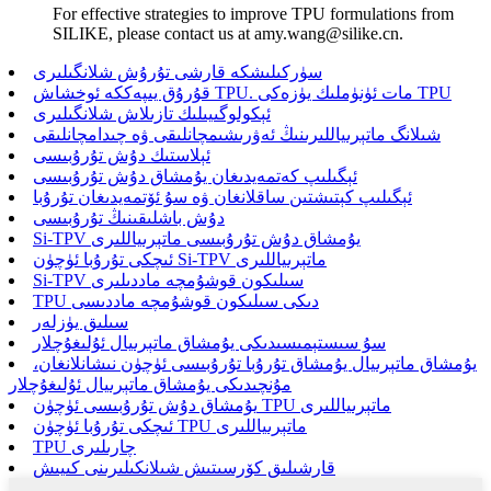
For effective strategies to improve TPU formulations from
SILIKE, please contact us at amy.wang@silike.cn.
سۈركىلىشكە قارشى تۇرۇش شلانگىلىرى
قۇرۇق يىپەككە ئوخشاش TPU. مات ئۈنۈملىك يۈزەكى TPU
ئېكولوگىيىلىك تازىلاش شلانگىلىرى
شىلانگ ماتېرىياللىرىنىڭ ئەۋرىشىمچانلىقى ۋە چىدامچانلىقى
ئېلاستىك دۇش تۇرۇبىسى
ئېگىلىپ كەتمەيدىغان يۇمشاق دۇش تۇرۇبىسى
ئېگىلىپ كېتىشتىن ساقلانغان ۋە سۇ ئۆتمەيدىغان تۇرۇبا
دۇش باشلىقىنىڭ تۇرۇبىسى
Si-TPV يۇمشاق دۇش تۇرۇبىسى ماتېرىياللىرى
ئىچكى تۇرۇبا ئۈچۈن Si-TPV ماتېرىياللىرى
Si-TPV سىلىكون قوشۇمچە ماددىلىرى
TPU دىكى سىلىكون قوشۇمچە ماددىسى
سىلىق يۈزلەر
سۇ سىستېمىسىدىكى يۇمشاق ماتېرىيال ئۇلىغۇچلار
يۇمشاق ماتېرىيال يۇمشاق تۇرۇبا تۇرۇبىسى ئۈچۈن نىشانلانغان،
مۇنچىدىكى يۇمشاق ماتېرىيال ئۇلىغۇچلار
يۇمشاق دۇش تۇرۇبىسى ئۈچۈن TPU ماتېرىياللىرى
ئىچكى تۇرۇبا ئۈچۈن TPU ماتېرىياللىرى
TPU چارىلىرى
قارشىلىق كۆرسىتىش شىلانكىلىرىنى كىيىش