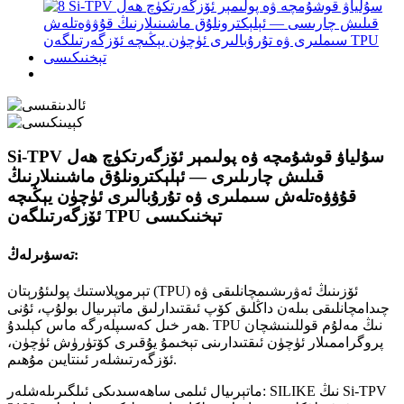
Si-TPV سۇلياۋ قوشۇمچە ۋە پولىمېر ئۆزگەرتكۈچ ھەل
قىلىش چارىلىرى — ئېلېكترونلۇق ماشىنىلارنىڭ
قۇۋۋەتلەش سىملىرى ۋە تۇرۇبالىرى ئۈچۈن يېڭىچە
ئۆزگەرتىلگەن TPU تېخنىكىسى
تەسۋىرلەڭ:
تېرموپلاستىك پولىئۇرېتان (TPU) ئۆزىنىڭ ئەۋرىشىمچانلىقى ۋە
چىدامچانلىقى بىلەن داڭلىق كۆپ ئىقتىدارلىق ماتېرىيال بولۇپ، ئۇنى
ھەر خىل كەسىپلەرگە ماس كېلىدۇ. TPU نىڭ مەلۇم قوللىنىشچان
پروگراممىلار ئۈچۈن ئىقتىدارىنى تېخىمۇ يۇقىرى كۆتۈرۈش ئۈچۈن،
ئۆزگەرتىشلەر ئىنتايىن مۇھىم.
ماتېرىيال ئىلمى ساھەسىدىكى ئىلگىرىلەشلەر: SILIKE نىڭ Si-TPV