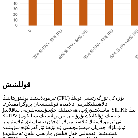
قوللىنىش
تېرموپلاستىك پولىئۇرېتاننىڭ (TPU) يۈزەكى ئۆزگەرتىشى ئۇنىڭ
ئالاھىدىلىكلىرىنى ئالاھىدە قوللىنىشچان پروگراممىلارغا
ماسلاشتۇرۇپ، ھەجىملىك ​​خۇسۇسىيەتلىرىنى ساقلايدۇ. SILIKE نىڭ
Si-TPV (دىنامىك ۋۇلكانلاشتۇرۇلغان تېرموپلاستىك سىلىكون
ئاساسلىق ئېلاستومېر) نى تېرموپلاستىك ئېلاستومېرلار ئۈچۈن
ئۈنۈملۈك جەريان قوشۇمچىسى ۋە تۇيغۇ ئۆزگەرتكۈچ سۈپىتىدە
ئىشلىتىش ئەمەلىي ھەل قىلىش چارىسى بىلەن تەمىنلەيدۇ.