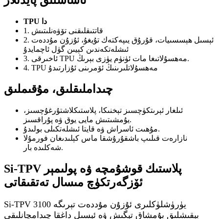
ئاساسلىق پايدىلار
TPU دا
1. قاتتىقلىقنى تۆۋەنلىتىش
2. ئېسىل ھېسسىيات، قۇرۇق يىپەكتەك تۇيغۇ، ئۇزۇن مۇددەت
ئىشلەتكەندىن كېيىن گۈل ئاچمايدۇ
3. ئاخىرقى TPU مەھسۇلاتىغا مات ئۈنۈم يۈزى بېرىڭ.
4. TPU مەھسۇلاتلىرىنىڭ ئۆمرىنى ئۇزارتىدۇ
چىداملىقلىق، مۇقىملىق
ئىلغار ئېرىتكۈچسىز تېخنىكا، پلاستىكلاشتۇرغۇچسىز،
يۇمشىتىش مايى يوق ۋە پۇراقسىز.
مۇھىت ئاسراش ۋە قايتا ئىشلەتكىلى بولىدۇ.
نازارەت قىلىپ باشقۇرۇشقا ماس كېلىدىغان فورمۇلا
شەكلىدە بار.
Si-TPV پلاستىك قوشۇمچە ۋە پولىمېر
ئۆزگەرتكۈچ مىسال تەتقىقاتى
Si-TPV 3100 يۈرۈشلۈكلىرى ئۇزۇن مۇددەت تېرىگە
يېقىشلىق يۇمشاق تېگىش ۋە ئېسىل داغقا چىدامچانلىقى