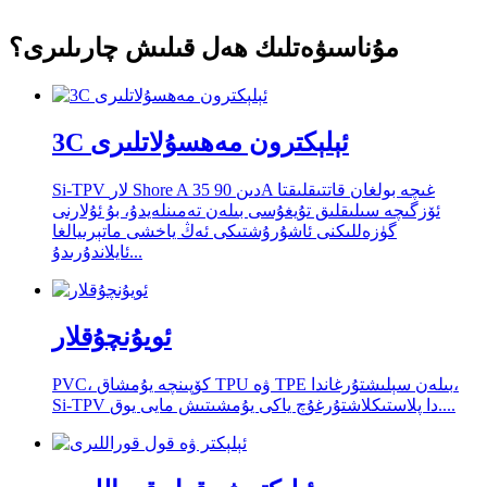
مۇناسىۋەتلىك ھەل قىلىش چارىلىرى؟
3C ئېلېكترون مەھسۇلاتلىرى
Si-TPV لار Shore A 35 دىن 90A غىچە بولغان قاتتىقلىقتا
ئۆزگىچە سىلىقلىق تۇيغۇسى بىلەن تەمىنلەيدۇ، بۇ ئۇلارنى
گۈزەللىكنى ئاشۇرۇشتىكى ئەڭ ياخشى ماتېرىيالغا
ئايلاندۇرىدۇ...
ئويۇنچۇقلار
PVC، كۆپىنچە يۇمشاق TPU ۋە TPE بىلەن سېلىشتۇرغاندا،
Si-TPV دا پلاستىكلاشتۇرغۇچ ياكى يۇمشىتىش مايى يوق....