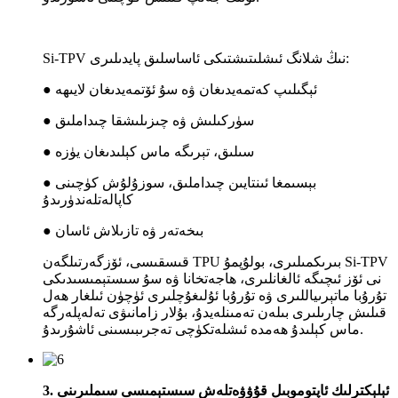
Si-TPV نىڭ شلانگ ئىشلىتىشتىكى ئاساسلىق پايدىلىرى:
● ئېگىلىپ كەتمەيدىغان ۋە سۇ ئۆتمەيدىغان لايىھە
● سۈركىلىش ۋە چىزىلىشقا چىداملىق
● سىلىق، تېرىگە ماس كېلىدىغان يۈزە
● بېسىمغا ئىنتايىن چىداملىق، سوزۇلۇش كۈچىنى
كاپالەتلەندۈرىدۇ
● بىخەتەر ۋە تازىلاش ئاسان
قىسقىسى، ئۆزگەرتىلگەن TPU بىرىكمىلىرى، بولۇپمۇ Si-TPV
نى ئۆز ئىچىگە ئالغانلىرى، ھاجەتخانا ۋە سۇ سىستېمىسىدىكى
تۇرۇبا ماتېرىياللىرى ۋە تۇرۇبا ئۇلىغۇچلىرى ئۈچۈن ئىلغار ھەل
قىلىش چارىلىرى بىلەن تەمىنلەيدۇ، بۇلار زامانىۋى تەلەپلەرگە
ماس كېلىدۇ ھەمدە ئىشلەتكۈچى تەجرىبىسىنى ئاشۇرىدۇ.
3. ئېلېكترلىك ئاپتوموبىل قۇۋۋەتلەش سىستېمىسى سىملىرىنى