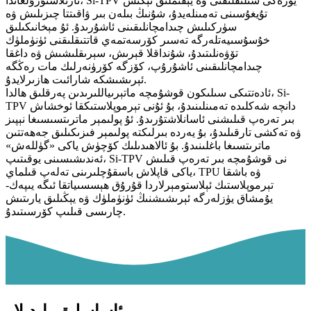
ئارىلاشتۇرۇلغاندا، Si-TPV يۈزەكى سىلىقلىقنى ۋە يېقىملىق تېگىش
تۇيغۇسىنى تەمىنلەيدۇ، شۇنىڭ بىلەن بىر ۋاقىتتا چىزىلىش ۋە
سۈركىلىش چىدامچانلىقىنى ئاشۇرىدۇ. ئۇ مېخانىكىلىق
خۇسۇسىيەتلەرگە تەسىر كۆرسەتمەي قاتتىقلىقنى ئۈنۈملۈك
تۆۋەنلىتىدۇ، شۇنداقلا قېرىش، سېرىقلىشىش ۋە داغقا
چىدامچانلىقىنى ئاشۇرۇپ، كۆزگە كۆرۈنەرلىك مات رەڭگە
ئېرىشىشكە شارائىت ھازىرلايدۇ.
ئادەتتىكى سىلىكون قوشۇمچە ماتېرىياللىرىدىن پەرقلىق ھالدا، Si-
TPV دانچە شەكلىدە تەمىنلىنىدۇ، بۇ ئۇنى تېرموپلاستىكقا ئوخشاش
بىر تەرەپ قىلىشنى ئاسانلاشتۇرىدۇ. ئۇ پولىمېر ماترىتسىسىغا نېپىز
ۋە تەكشى تارقىلىدۇ، بۇ يەردە بىرلىكتە پولىمېر فىزىكىلىق جەھەتتىن
ماترىتسىغا باغلىنىدۇ. بۇ ئالاھىدىلىك كۆچۈش ياكى «گۈللەش»
ئەندىشىسىنى يوقىتىپ، Si-TPV نى قوشۇمچە بىر تەرەپ قىلىش
ياكى قاپلاش باسقۇچلىرىنى تەلەپ قىلماي، TPU ۋە باشقا
تېرموپلاستىك ئېلاستومېرلاردا قۇرۇق ھېسسىياتقا ئىگە يىپەك-
يۇمشاق يۈزلەرگە ئېرىشىشنىڭ ئۈنۈملۈك ۋە يېڭىلىق يارىتىش
چارىسى قىلىپ كۆرسىتىدۇ.