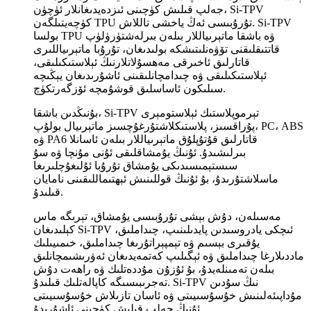
جەلپ قىلىش كۈچىنى ئىزدەيدىغانلار ئۈچۈن، Si-TPV
كۈچەيتىلگەن TPU تۇرۇبىسى ئەڭ ياخشى تاللاش. Si-TPV
بولسا TPU ۋە باشقا ماتېرىياللار بىلەن بىرلەشتۈرۈلۈپ
قاتتىقلىقنى تۆۋەنلىتىشكە بولىدىغان، تۇرۇبا ماتېرىياللىرى
قاتارلىق ئاخىرقى مەھسۇلاتلارنىڭ ئېلاستىكىلىقى،
ئېلاستىكىلىقى ۋە چىدامچانلىقىنى ئاشۇرىدىغان يېڭىچە
سىلىكون ئاساسلىق قوشۇمچە ئۆزگەرتكۈچ.
بۇنىڭدىن باشقا، Si-TPV تېرموپلاستىك ئېلاستومېرى
پۇراقسىز، پلاستىكلاشتۇرغۇچسىز ماتېرىيال بولۇپ، PC، ABS
ۋە PA6 قاتارلىق قۇتۇپلۇق ماتېرىياللار بىلەن ئاسانلا
بىرلىشىدۇ. ئۇنىڭ يۇمشاقلىقى ئۇنى مۇنچا ۋە سۇ
سىستېمىسىدىكى يۇمشاق تۇرۇبا ئۇلىغۇچلىرىغا
ماسلاشتۇرىدۇ، بۇ ئۇنىڭ قوللىنىش ئېھتىماللىقىنى نامايان
قىلىدۇ.
مەسىلەن، دۇش بېشى تۇرۇبىسى يۇمشاق، تېرىگە ماس
كېلىدىغان Si-TPV ئىچكى يادروسىدىن پايدىلىنىپ، چىداملىق،
يۇقىرى بېسىم ۋە تېمپېراتۇرىغا چىداملىق، خىمىيىلىك
ماددىلارغا چىداملىق ۋە ئېگىلىپ كەتمەيدىغان ئەۋرىشىمچانلىق
بىلەن تەمىنلەيدۇ، بۇ ئۇزۇن مۇددەتلىك ۋە راھەت دۇش
تەجرىبىسىگە كاپالەتلىك قىلىدۇ. Si-TPV نىڭ سۇدىن
مۇداپىئەلىنىش خۇسۇسىيىتى ۋە ئاسان تازىلاش خۇسۇسىيىتى
ئۇنىڭ جەلپ قىلىش كۈچىنى ئاشۇرىدۇ.