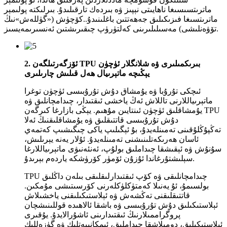
ماترىتسىسىغا ناھايىتى نېپىز ۋە بىردەك تارقىلىدۇ. بىرلىكتە پولىمېر
ماترىتسىغا فىزىكىلىق جەھەتتىن باغلىنىدۇ.
.
كۆچۈش («گۈللەش»نىڭ
تۆۋەنلىشى) مەسىلىلىرىنى كەلتۈرۈپ چىقىرىشتىن ئەنسىرىمەيسىز.
2. ئۆزگەرتىلگەن TPU بىرىكمىلىرى ۋە شلانگلار ئۈچۈن
يېڭىچە ماتېرىيال ھەل قىلىش چارىلىرى
ئىچكى تۇرۇبا ۋە يۇمشاق دۇش تۇرۇبىسى ئۈچۈن توغرا
ماتېرىياللارنى تاللاش ئەڭ ياخشى ئىقتىدار، چىدامچانلىق ۋە
يۇمشاقلىق ئۈچۈن ئىنتايىن مۇھىم. يېڭى بازارغا كىرگەن TPU
دۇش تۇرۇبىسى قاتتىقلىق ۋە يۇمشاقلىقنىڭ ئەلا
تەڭپۇڭلۇقىنى تەمىنلەيدۇ، بۇ ئېگىلىپ ياكى چىگىشىپ كەتمەي
ئاسان ھەرىكەتلىنىشنى تەمىنلەيدۇ. ئۇلار يەنە يېرىلىش،
سۇنۇش ۋە ئېقىشقا چىداملىق بولۇپ، ئەنئەنىۋى ماتېرىياللارغا
سېلىشتۇرغاندا ئۇزۇن ئۆمۈر كۆرۈشكە ياردەم بېرىدۇ.
TPU چىدامچانلىقى ۋە كۆپ ئىقتىدارلىقلىقى بىلەن داڭلىق
بولسىمۇ، ئۇ يەنىلا كەمتۈكلۈكلەرنى كۆرسىتىشى مۇمكىن.
قاتتىقلىقنى تەڭشەش ۋە ئېلاستىكىلىقنى ياخشىلاش
ئېلاستىكىلىق دۇش تۇرۇبىسى ۋە باشقا ئالاھىدە قوللىنىشچان
پروگراممىلارنىڭ ئىقتىدارىنى ئاشۇرالايدۇ. يۇقىرى
ئېلاستىكىلىق، دومىلاشقا چىداملىق، ئىمكانىيەتلىك ۋە گۈزەللىك