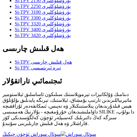
Si-TPV 2150 يۈرۈشلۈكلىرى
Si-TPV 2250 يۈرۈشلۈكلىرى
Si-TPV 3100 يۈرۈشلۈكلىرى
Si-TPV 3300 يۈرۈشلۈكلىرى
Si-TPV 3320 يۈرۈشلۈكلىرى
Si-TPV 3400 يۈرۈشلۈكلىرى
Si-TPV 3420 يۈرۈشلۈكلىرى
ھەل قىلىش چارىسى
Si-TPV ھەل قىلىش چارىسى
Si-TPV تېرە ئېرىتمىسى
ئىجتىمائىي تاراتقۇلار
دىنامىك ۋۇلكانيزات تېرموپلاستىك سىلىكون ئاساسلىق ئېلاستومېر
ماتېرىياللىرىدىن تارتىپ يۇمشاق، ئېلاستىك، تېرىگە پايدىلىق بۇلۇتلۇق
ھېس قىلدۇرىدىغان پىلاستىنكىلار ۋە نەپىس، ئىمكانقەدەر ئۇزاققىچە
داۋاملىشىدىغان خۇرۇمغىچە - بۇلارنىڭ ھەممىسى SILIKE دا بولۇپ،
سىزگە كەڭ دائىرىلىك كەسىپلەر ئۈچۈن كەلگۈسىدىكى كۆز
قاراشلار ۋە ھەل قىلىش چارىلىرىنى سۇنىدۇ.
سوئال سوراش ئۈچۈن چېكىڭ