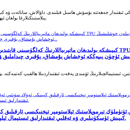
ۈزەكى ئىقتىدار جەھەتتە بۆسۈش ھاسىل قىلىندى. داۋالاش، سانائەت ۋە ك
پىلاستىنكىلارغا بولغان ئېھتىياج ئاشقانلىقتىن، ئىشلەپچىقارغۇچىلار ... نى ئىزدەۋاتىدۇ.
ىقتىن، ئىستېمالچىلارنىڭ ئۈمىدى پەقەت ئىقتىداردىنلا ھالقىپ كەتمەكتە
كىيىش ئۈسكۈنىلىرى ۋە ئەقلىي ئىقتىدارلىق ئىستېمال ئېلېكترون مەھسۇلاتلىرىنى ئىشلىتىشكە يول ئاچىدۇ.