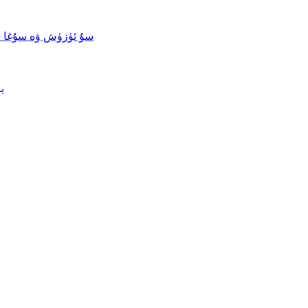
سۇ ئۈزۈش ۋە سۇغا 
ي