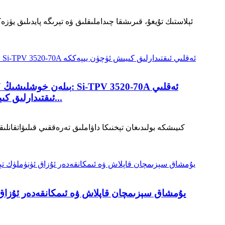
ئېلاستىك تۇيغۇ، قىرىشقا چىداملىقلىق ۋە تېرىگە پايدىلىق ي
ئىقتىدارلىق كىيىش ئۈچۈن يىپەككە ئوخشاش يۇمشاق، يۇقىرى چىداملىق ۋە مۇھىت ئاسرايدىغان ئىقتىدار بىلەن تەمىنلەيدۇ...
كىيىشكە بولىدىغان تېخنىكا داۋاملىق تەرەققىي قىلىۋاتقانل