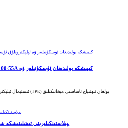
ئىستېمال ئېلېكترون مە
Si-TPV 3100-55A داۋالاش ۋە سانائەت قوللىنىشلىرى ئۈچۈن يېڭى ئەۋلاد يۇمشاق TPU پىلاستىنكىلىرىنى ئىشلىتىشكە شارائىت ھازىرلايدۇ.