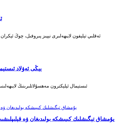
0A
ئەقلىي تېلېفون لايىھەلىرى نېپىز پىروفىل، چوڭ ئېكران 
Si-TPV 3400-55A يېڭى
ئىستېمال ئېلېكترون مەھسۇلاتلىرىنىڭ لايىھەلى