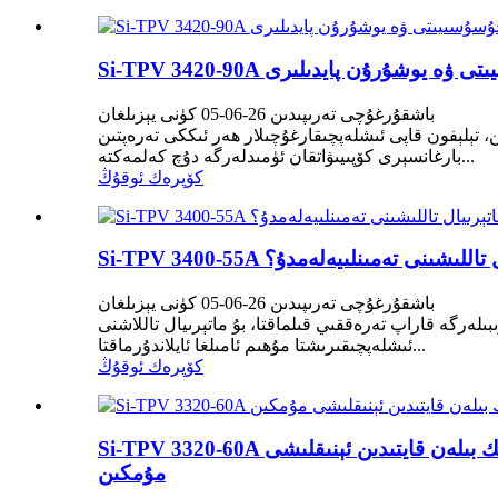
ۇسۇسىيىتى ۋە يوشۇرۇن پايدىلىرى
باشقۇرغۇچى تەرىپىدىن 26-06-05 كۈنى يېزىلغان
ن، تېلېفون قاپى ئىشلەپچىقارغۇچىلار ھەر ئىككى تەرەپتىن
بارغانسېرى كۆپىيىۋاتقان ئۈمىدلەرگە دۇچ كەلمەكتە...
كۆپرەك ئوقۇڭ
يال تاللىشىنى تەمىنلىيەلەمدۇ؟
باشقۇرغۇچى تەرىپىدىن 26-06-05 كۈنى يېزىلغان
ەرگە قاراپ تەرەققىي قىلماقتا، بۇ ماتېرىيال تاللاشنى
ئىشلەپچىقىرىشتا مۇھىم ئامىلغا ئايلاندۇرماقتا...
كۆپرەك ئوقۇڭ
Si-TPV 3320-60A يۇمشاق تېگىشلىك كىيىشكە بولىدىغان ۋە قېلىپلىشىپ قالىدىغان ماتېرىياللارنى ئۇزۇن مۇددەت يىپەكتەك راھەتلىك بىلەن قايتىدىن ئېنىقلىشى
مۇمكىن