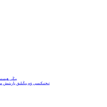
يېڭى ھېسسى
ئۆزگەرتىلگەن TPU تېخنىكىسى ۋە يېڭىلىق ي