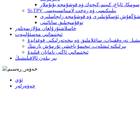
سومكا، ئاياغ، كىيىم-كېچەك ۋە قوشۇمچە بۇيۇملار
Si-TPV پىلىنكىسى ۋە رەخت لامىناتسىيەسى
شۇڭغۇش ئۈسكۈنىلىرى ۋە قوشۇمچە زاپچاسلىرى
توقۇمىچىلىق سانائىتى
خاسلاشتۇرۇلغان مۇلازىمەتلەر
ئىجتىمائىي مەسئۇلىيەت
ېشىل تەرەققىيات، ساغلاملىق ۋە بىخەتەرلىكنى قوغدايدۇ
بىرلىكتە ئىشلەپ، تېخىمۇ ياخشى تۇرمۇش يارىتىڭ
ئىجتىمائىي ئاڭنى نامايان قىلىدۇ
بىز بىلەن ئالاقىلىشىڭ
ئۆي
خەۋەرلەر