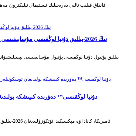
ئويۇندىن باشقا: Si-TPV 3520-60A نىڭ 2026-يىللىق دۇنيا لوڭقىسى مۇسابىقىسى مەزگىلىدە كىيىشكە بولىدىغان راھەتلىكنى ئۆزگەرتەلەيدىغان 6 سەۋەبى
ئامېرىكا،