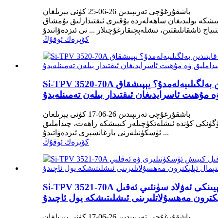
باشقۇرغۇچى تەرىپىدىن 26-06-25 كۈنى يېزىلغان
ىيىشكە بولىدىغان ساھەلەردە يۇقىرى ئىقتىدارلىق يۇمشاق
كۆپرەك ئوقۇڭ
Si-TPV 3520-70A كىيىشكە بولىدىغان ماتېرىياللارنىڭ كەلگۈسىنى قايتىدىن بەلگىلىيەلەمدۇ؟ يېپىشقاق TPU بىلەن خوشلىشىڭ: Si-TPV 3520-70A ئەقلىي
باشقۇرغۇچى تەرىپىدىن 26-06-17 كۈنى يېزىلغان
. بۈگۈنكى كۈندە ئىشلەتكۈچىلەر كىيىشكە راھەت، چىداملىق
ئۈسكۈنىلەرنى بارغانسېرى ئىزدەۋاتىدۇ ...
كۆپرەك ئوقۇڭ
Si-TPV 3521-70A يۇمشاق سېزىمچان قاپلاش ۋە ئىمكانقەدەر ئۇزاق ئۈنۈملۈك تېرموپلاستىك ئېلاستومېر تېخنىكىسى ئارقىلىق كېيىنكى ئەۋلاد سۈنئىي ئەقىل
باشقۇرغۇچى تەرىپىدىن 26-06-17 كۈنى يېزىلغان