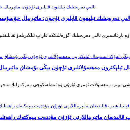
Si-TPV 3420-9 ئالىي دەرىجىلىك تېلېفون قاپلىرى ئۈچۈن: ماتېرىيال خ
ۋە بارغانسېرى ئالىي دەرىجىلىك گۈزەللىككە قاراپ ئىلگىرىلەۋاتقانلىقتى
 ئەۋلاد ئىستېمال ئېلېكترون مەھسۇلاتلىرى ئۈچۈن يېڭى يۇمشاق ماتېرى
نىشى نېپىز، مەھسۇلات ئۆمرى ئۇزۇن ۋە ئىشلەتكۈچى مەركەزلىك تەجرىبىل