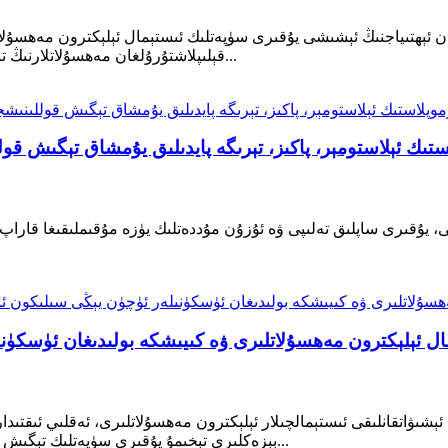
غان ئېھتىياجنىڭ ئېشىشى يۇقىرى سۈپەتلىك ئىستېمال ئېلېكترون مەھسۇلات
قېلىپلاشتۇرۇلغان مەھسۇلاتلارنىڭ تېخىمۇ پاكىز بولۇشقا قاراپ تەرەققىي قىلىشىغا ئەگىشىپ...
يۇقىرى ساپلىق تەلىپى ۋە ئۇزۇن مۇددەتلىك يۈزە مۇقىملىقىغا قاراپ تەر
ئېشىۋاتقانلىقى ئىستېمالچىلار ئېلېكترون مەھسۇلاتلىرى، ئەقلىي ئىقتىدا
بېزەكلىرى تېخىمۇ يۇقىرى سۈپەتلىك تېگىش تەجرىبىسىگە قاراپ ئىلگىرىلەۋاتقانلىقى ئۈچۈن، كىشىلەر...