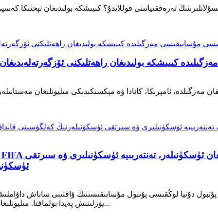
ئۈسكۈنى
 كانادا ۋە مېكسىكىدا ئۆتكۈزۈلىدىغان 2026-يىللىق پۇتبول دۇنيا لوڭقىسى پۇتبول مۇسابىقىسىنىڭ ۋاقت
يۈزلىنىش پەيدا بولماقتا. مىليونلىغان ئىستېمالچىلار تېخىمۇ كۆپ نەرسىلەرنى قوبۇل قىلماقتا...