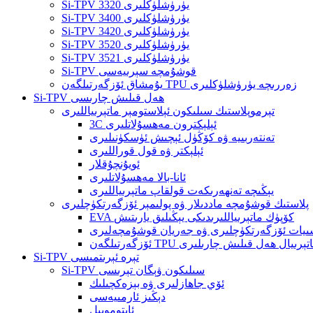
Si-TPV 3320 يۈرۈشلۈكلىرى
Si-TPV 3400 يۈرۈشلۈكلىرى
Si-TPV 3420 يۈرۈشلۈكلىرى
Si-TPV 3520 يۈرۈشلۈكلىرى
Si-TPV 3521 يۈرۈشلۈكلىرى
Si-TPV قوشۇمچە سېرىيەسى
يۇمشاق ئۆزگەرتىلگەن TPU زەررىچە يۈرۈشلۈكلىرى
Si-TPV ھەل قىلىش چارىسى
تېرموپلاستىك سىلىكون ئېلاستومېر ماتېرىياللىرى
3C ئېلېكترون مەھسۇلاتلىرى
تەنتەربىيە ۋە كۆڭۈل ئېچىش ئۈسكۈنىلىرى
ئېلېكتر ۋە قول قوراللىرى
ئويۇنچۇقلار
ئانا-بالا مەھسۇلاتلىرى
يېڭىچە تەنھەرىكەت قولقاپ ماتېرىياللىرى
پلاستىك قوشۇمچە ماددىلار ۋە پولىمېر ئۆزگەرتكۈچلىرى
EVA كۆپۈك ماتېرىياللىرىدىكى يېڭىلىق يارىتىش
يات ئۆزگەرتكۈچلىرى ۋە جەريان قوشۇمچەلىرى
ارىتىش ماتېرىيال ھەل قىلىش چارىلىرى
Si-TPV تېرە ئېرىتمىسى
Si-TPV سىلىكون ۋېگان تېرىسى
ئۆي جاھازلىرى ۋە بېزەكچىلىك
دېڭىز ئارمىيەسى
ئاپتوموبىل