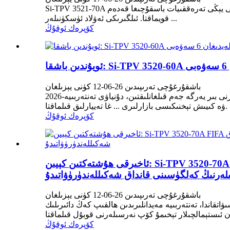
Si-TPV 3521-70A قانداق قىلىپ ئالىي دەرىجىلىك ئىستېمال ئېلېكترون مەھسۇلاتلىرىنىڭ تەرەققىياتىنى قوللايدۇ؟ كىيىشكە بولىدىغان تېخنىكا كەسپى يېڭى تەرەققىيات باسقۇچىغا قەدەم
قويماقتا. ئىلگىرىكى ئەۋلاد ئۈسكۈنىلەر ...
كۆپرەك ئوقۇڭ
باشقۇرغۇچى تەرىپىدىن 26-06-12 كۈنى يېزىلغان
2026-يىللىق پۇتبول دۇنيا لوڭقىسى پۇتبول مۇسابىقىسى يېقىنلىشىۋاتقان مەزگىلدە، ئامېرىكا، كانادا ۋە مېكسىكىدىكى مىليونلىغان مەستانىلەرنى بىر يەرگە جەم قىلغانلىقتىن، دۇنياۋى تەنتەربىيە
ۋە كىيىش تېخنىكىسى بازارلىرى ... غا تەييارلىق قىلماقتا.
كۆپرەك ئوقۇڭ
ئاخىرقى ھۇشتەكتىن كېيىن: Si-TPV 3520-70A FIFA دۇنيا لوڭقىسى™ دەۋرىدە كىيىشكە بولىدىغان ئۈسكۈنىلەر، تەنتەربىيە ئۈسكۈنىلىرى ۋە سىرتقى
لەرنىڭ كەلگۈسىنى قانداق شەكىللەندۈرۈۋاتىدۇ
باشقۇرغۇچى تەرىپىدىن 26-06-12 كۈنى يېزىلغان
ىنى ساناش داۋاملىشىۋاتقاندا، تەنتەربىيە مەيدانلىرىدىن ھالقىپ كەڭ دائىرىلىك
كۆپرەك ئوقۇڭ