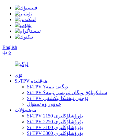
English
中文
ئۆي
Si-TPV ھەققىدە
Si-TPV دېگەن نېمە؟
Si-TPV سىلىكونلۇق ۋېگان تېرىسى نېمە؟
Si-TPV ئۈچۈن تېخنىكا يېڭىلىقى
خەۋەر ۋە ئەھۋال
مەھسۇلات
Si-TPV 2150 يۈرۈشلۈكلىرى
Si-TPV 2250 يۈرۈشلۈكلىرى
Si-TPV 3100 يۈرۈشلۈكلىرى
Si-TPV 3300 يۈرۈشلۈكلىرى