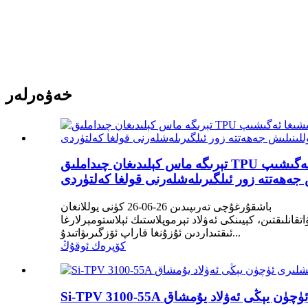
خەۋەرلەر
تېرىگە ماس كېلىدىغان چىداملىق TPU ماتېرىياللىرىغا بولغان ئېھتىياجنىڭ تېزلىشىشىغا ئەگىشىپ، Si-TPV 3100-55A كىيىشكە بولىدىغان ئۈسكۈنىلەر ۋە
باشقۇرغۇچى تەرىپىدىن 26-06-26 كۈنى يوللانغان
تېرموپلاستىك ئېلاستومېرلارغا (TPE) بولغان ئېھتىياج ئاساسىي مېخانىكىلىق
ئىقتىداردىن ئۇزۇنغا قاراپ ئۆزگىرىۋاتىدۇ...
كۆپرەك ئوقۇڭ