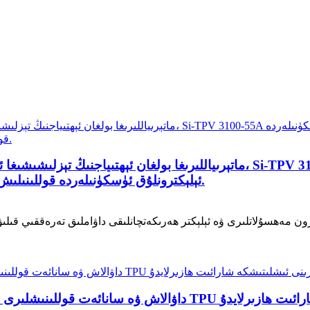
ئېلېكترونلۇق ئۈسكۈنىلەردە قوللىنىلىش جەھەتتە زور ئىلگىرىلەشلەرنى قولغا كەلتۈردى.
ھسۇلاتلىرى ۋە ئېلېكتر ھەرىكەتچانلىقى داۋاملىق تەرەققىي قىلىۋاتقانلىقتىن، كېيىنكى ئەۋلاد 