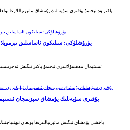
پاكىز ۋە تېخىمۇ يۇقىرى سۈپەتلىك يۇمشاق ماتېرىياللارغا بول
ئىستېمال مەھسۇلاتلىرى تېخىمۇ پاكىز تېگىش تەجرىبىسى، 
ياخشى يۇمشاق تېگىش ماتېرىياللىرىغا بولغان ئېھتىياجنىڭ 