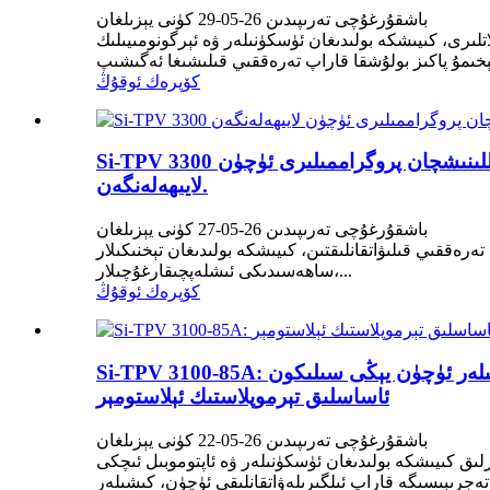
باشقۇرغۇچى تەرىپىدىن 26-05-29 كۈنى يېزىلغان
لىرى، كىيىشكە بولىدىغان ئۈسكۈنىلەر ۋە ئېرگونومىيىلىك
كۆپرەك ئوقۇڭ
Si-TPV 3300 يۈرۈشلۈكى: سىلىكون ئاساسلىق تېرموپلاستىك ئېلاستومېر، پاكىز، تېرىگە پايدىلىق يۇمشاق تېگىش قوللىنىشچان پروگراممىلىرى ئۈچۈن
لايىھەلەنگەن.
باشقۇرغۇچى تەرىپىدىن 26-05-27 كۈنى يېزىلغان
ەققىي قىلىۋاتقانلىقتىن، كىيىشكە بولىدىغان تېخنىكىلار
ساھەسىدىكى ئىشلەپچىقارغۇچىلار،...
كۆپرەك ئوقۇڭ
Si-TPV 3100-85A: يۇقىرى سۈپەتلىك يۇمشاق سېزىمچان ئىستېمال ئېلېكترون مەھسۇلاتلىرى ۋە كىيىشكە بولىدىغان ئۈسكۈنىلەر ئۈچۈن يېڭى سىلىكون
ئاساسلىق تېرموپلاستىك ئېلاستومېر
باشقۇرغۇچى تەرىپىدىن 26-05-22 كۈنى يېزىلغان
رلىق كىيىشكە بولىدىغان ئۈسكۈنىلەر ۋە ئاپتوموبىل ئىچكى