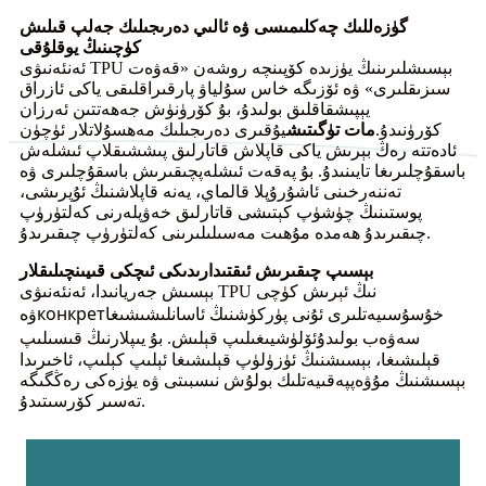
گۈزەللىك چەكلىمىسى ۋە ئالىي دەرىجىلىك جەلپ قىلىش
كۈچىنىڭ يوقلۇقى
ئەنئەنىۋى TPU بېسىشلىرىنىڭ يۈزىدە كۆپىنچە روشەن «قەۋەت
سىزىقلىرى» ۋە ئۆزىگە خاس سۇلياۋ پارقىراقلىقى ياكى ئازراق
يېپىشقاقلىق بولىدۇ، بۇ كۆرۈنۈش جەھەتتىن ئەرزان
كۆرۈنىدۇ.
مات
تۈگىتىش
يۇقىرى دەرىجىلىك مەھسۇلاتلار ئۈچۈن
ئادەتتە رەڭ بېرىش ياكى قاپلاش قاتارلىق پىششىقلاپ ئىشلەش
باسقۇچلىرىغا تايىنىدۇ. بۇ پەقەت ئىشلەپچىقىرىش باسقۇچلىرى ۋە
تەننەرخىنى ئاشۇرۇپلا قالماي، يەنە قاپلاشنىڭ ئۇپرىشى،
پوستىنىڭ چۈشۈپ كېتىشى قاتارلىق خەۋپلەرنى كەلتۈرۈپ
چىقىرىدۇ ھەمدە مۇھىت مەسىلىلىرىنى كەلتۈرۈپ چىقىرىدۇ.
بېسىپ چىقىرىش ئىقتىدارىدىكى ئىچكى قىيىنچىلىقلار
بېسىش جەريانىدا، ئەنئەنىۋى TPU نىڭ ئېرىش كۈچى
конкрет
خۇسۇسىيەتلىرى ئۇنى پۈركۈشنىڭ ئاسانلىشىشىغا
ۋە
ئۆلۈش
سەۋەب بولىدۇ
يىغىلىپ قېلىش. بۇ يىپلارنىڭ قىسىلىپ
قېلىشىغا، بېسىشنىڭ ئۈزۈلۈپ قېلىشىغا ئېلىپ كېلىپ، ئاخىرىدا
بېسىشنىڭ مۇۋەپپەقىيەتلىك بولۇش نىسبىتى ۋە يۈزەكى رەڭگىگە
تەسىر كۆرسىتىدۇ.