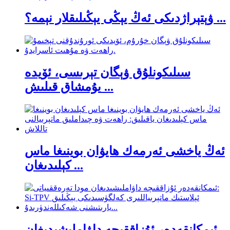
ۋېتېراژدىكى ئەڭ يېڭى يېڭىلىقلار نېمە؟ ...
سىلىكونلۇق ۋېگان تېرىسى، ئۆيدە
يۇمشاق قىلىش ...
ئەڭ ياخشى ئەرمەك ھايۋان بوينىغا ماس
كېلىدىغان ...
ئىمكانقەدەر ئۇزاققىچە داۋاملىشىدىغان