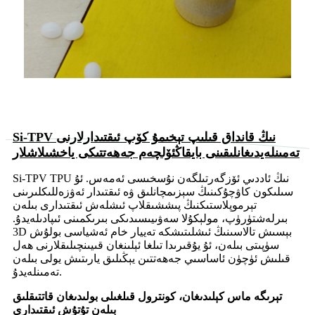
Si-TPV نىڭ قانداق قىلىپ تېخىمۇ كۆپ ئىقتىدارلارنى
تەمىنلەيدىغانلىقىنى بايقاڭ
ئۆلچەم جەھەتتىكى ياخشىلاشلار
Si-TPV TPU نىڭ ئاددىي ئۆزگەرتىلگەن نۇسخىسى ئەمەس. ئۇ
سىلىكون كاۋچۇكىنىڭ سېزىمچانلىق ۋە ئىقتىدار ئەۋزەللىكلىرىنى
تېرموپلاستىكنىڭ پىششىقلاپ ئىشلەش ئىقتىدارى بىلەن
بىرلەشتۈرۈپ، مولېكۇلا سەۋىيىسىدىكى بىرىكمىنى ئىپادىلەيدۇ.
3D بېسىش تالاسىنىڭ ئىشلىتىشكە تەييار خام ئەشياسى بولۇش
سۈپىتى بىلەن، ئۇ يۇقىرىدا تىلغا ئېلىنغان قىيىنچىلىقلارنى ھەل
قىلىش ئۈچۈن ئاساسىي جەھەتتىن يېڭىلىق يارىتىش يولى بىلەن
تەمىنلەيدۇ.
تېرىگە ماس كېلىدىغان، كونترول قىلغىلى بولىدىغان قاتتىقلىق
بىلەن تۇتۇش ئىقتىدارى