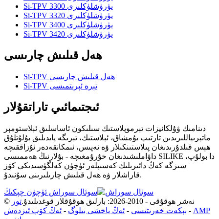
Si-TPV 3300 يۈرۈشلۈكلىرى
Si-TPV 3320 يۈرۈشلۈكلىرى
Si-TPV 3400 يۈرۈشلۈكلىرى
Si-TPV 3420 يۈرۈشلۈكلىرى
ھەل قىلىش چارىسى
Si-TPV ھەل قىلىش چارىسى
Si-TPV تېرە ئېرىتمىسى
ئىجتىمائىي تاراتقۇلار
دىنامىك ۋۇلكانيزات تېرموپلاستىك سىلىكون ئاساسلىق ئېلاستومېر
ماتېرىياللىرىدىن تارتىپ يۇمشاق، ئېلاستىك، تېرىگە پايدىلىق بۇلۇتلۇق
ھېس قىلدۇرىدىغان پىلاستىنكىلار ۋە نەپىس، ئىمكانقەدەر ئۇزاققىچە
داۋاملىشىدىغان خۇرۇمغىچە - بۇلارنىڭ ھەممىسى SILIKE دا بولۇپ،
سىزگە كەڭ دائىرىلىك كەسىپلەر ئۈچۈن كەلگۈسىدىكى كۆز
قاراشلار ۋە ھەل قىلىش چارىلىرىنى سۇنىدۇ.
سوئال سوراش ئۈچۈن چېكىڭ
© نەشر ھوقۇقى - 2010-2026: بارلىق ھوقۇقلار قوغدىلىدۇ.
تور
AMP
-
بېكەت خەرىتىسى
-
ئەڭ ياخشى بىلوگ
-
ئەڭ كۆپ ئىزدەش