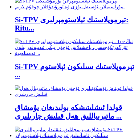
Si-TPV تېرموپلاستىك ئېلاستومېرلىرى:
Ritu...
Si-TPV تېرموپلاستىك سىلىكون ئېلاستوم
...
قولدا ئىشلىتىشكە بولىدىغان يۇمشاق
ماتېرىياللىق ھەل قىلىش چارىلىرى ...