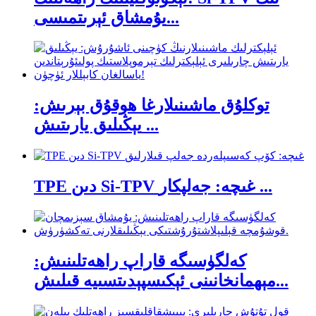
يۇمشاق ئېرىتمىسى...
توكلۇق ماشىنىلارغا ھوقۇق بېرىش:
يېڭىلىق يارىتىش ...
TPE دىن Si-TPV غىچە: جەلپكار ...
كەلگۈسىگە قاراپ راھەتلىنىش:
مېھمانخانىنى ئېكىسپېدىتسىيە قىلىش...