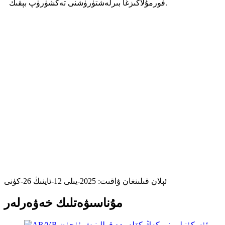
فورمۇلاڭىزغا بىرلەشتۈرۈشنى تەكشۈرۈپ بېقىڭ.
ئېلان قىلىنغان ۋاقىت: 2025-يىلى 12-ئاينىڭ 26-كۈنى
مۇناسىۋەتلىك خەۋەرلەر