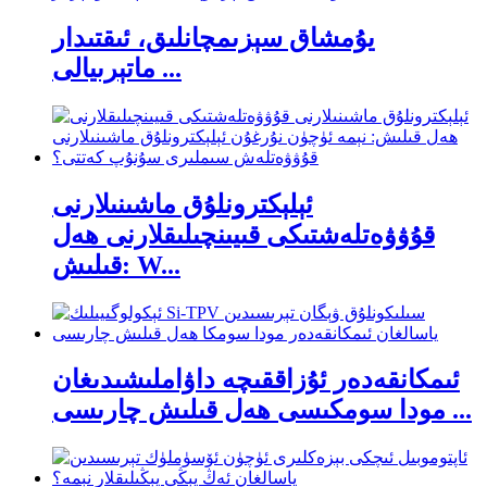
يۇمشاق سېزىمچانلىق، ئىقتىدار
ماتېرىيالى ...
ئېلېكترونلۇق ماشىنىلارنى
قۇۋۋەتلەشتىكى قىيىنچىلىقلارنى ھەل
قىلىش: W...
ئىمكانقەدەر ئۇزاققىچە داۋاملىشىدىغان
مودا سومكىسى ھەل قىلىش چارىسى ...