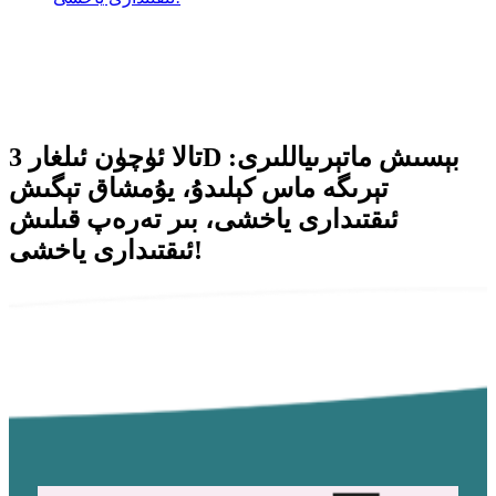
تالا ئۈچۈن ئىلغار 3D بېسىش ماتېرىياللىرى:
تېرىگە ماس كېلىدۇ، يۇمشاق تېگىش
ئىقتىدارى ياخشى، بىر تەرەپ قىلىش
ئىقتىدارى ياخشى!