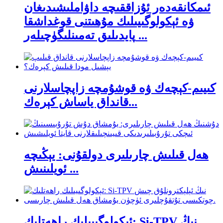
ئىمكانقەدەر ئۇزاققىچە داۋاملىشىدىغان
ۋە ئېكولوگىيىلىك مۇھىتنى قوغداشقا
پايدىلىق تەمىنلىگۈچىلەر ...
كىيىم-كېچەك ۋە قوشۇمچە زاپچاسلارنى
قانداق ياساش كېرەك...
ھەل قىلىش چارىلىرى دولقۇنى: يېڭىچە
ئويلىنىش ...
ئېكولوگىيىلىك راھەتلىك: Si-TPV نىڭ