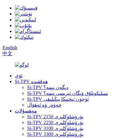
English
中文
ئۆي
Si-TPV ھەققىدە
Si-TPV دېگەن نېمە؟
Si-TPV سىلىكونلۇق ۋېگان تېرىسى نېمە؟
Si-TPV ئۈچۈن تېخنىكا يېڭىلىقى
خەۋەر ۋە ئەھۋال
مەھسۇلات
Si-TPV 2150 يۈرۈشلۈكلىرى
Si-TPV 2250 يۈرۈشلۈكلىرى
Si-TPV 3100 يۈرۈشلۈكلىرى
Si-TPV 3300 يۈرۈشلۈكلىرى