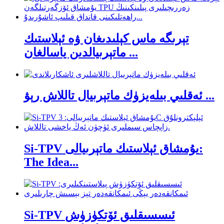
تېرىگە ماس كېلىدىغان ۋە ئېلاستىك
ماتېرىيالدىن ياسالغان ...
ئەقلىي بىلەيزۈك ماتېرىيال تاللاش رېۋ ...
Si-TPV يۇمشاق ئېلاستىك ماتېرىيالى:
The Idea...
Si-TPV ئىسسىقلىق ئۆتكۈزۈش