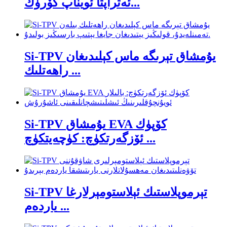
ئەتراپتا ئويناپ كۆرۈڭ...
Si-TPV يۇمشاق تېرىگە ماس كېلىدىغان
راھەتلىك ...
Si-TPV يۇمشاق EVA كۆپۈك
ئۆزگەرتكۈچ: كۈچەيتكۈچ ...
Si-TPV تېرموپلاستىك ئېلاستومېرلارغا
ياردەم ...