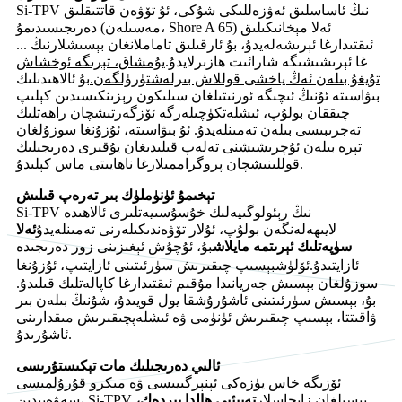
Si-TPV نىڭ ئاساسلىق ئەۋزەللىكى شۇكى، ئۇ تۆۋەن قاتتىقلىق
دەرىجىسىدىمۇ (مەسىلەن، Shore A 65) ئەلا مېخانىكىلىق
ئىقتىدارغا ئېرىشەلەيدۇ، بۇ ئارقىلىق تاماملانغان بېسىشلارنىڭ ...
غا ئېرىشىشىگە شارائىت ھازىرلايدۇ.
يۇمشاق، تېرىگە ئوخشاش
تۇيغۇ بىلەن ئەڭ ياخشى قوللاش بىرلەشتۈرۈلگەن.
بۇ ئالاھىدىلىك
بىۋاسىتە ئۇنىڭ ئىچىگە ئورنىتىلغان سىلىكون رېزىنكىسىدىن كېلىپ
چىققان بولۇپ، ئىشلەتكۈچىلەرگە ئۆزگەرتىشچان راھەتلىك
تەجرىبىسى بىلەن تەمىنلەيدۇ. ئۇ بىۋاسىتە، ئۇزۇنغا سوزۇلغان
تېرە بىلەن ئۇچرىشىشنى تەلەپ قىلىدىغان يۇقىرى دەرىجىلىك
قوللىنىشچان پروگراممىلارغا ناھايىتى ماس كېلىدۇ.
تېخىمۇ ئۈنۈملۈك بىر تەرەپ قىلىش
Si-TPV نىڭ رېئولوگىيەلىك خۇسۇسىيەتلىرى ئالاھىدە
لايىھەلەنگەن بولۇپ، ئۇلار تۆۋەندىكىلەرنى تەمىنلەيدۇ
ئەلا
سۈپەتلىك ئېرىتمە مايلاش
بۇ، ئۇچۇش ئېغىزىنى زور دەرىجىدە
ئۆلۈش
ئازايتىدۇ.
بېسىپ چىقىرىش سۈرئىتىنى ئازايتىپ، ئۇزۇنغا
سوزۇلغان بېسىش جەريانىدا مۇقىم ئىقتىدارغا كاپالەتلىك قىلىدۇ.
بۇ، بېسىش سۈرئىتىنى ئاشۇرۇشقا يول قويىدۇ، شۇنىڭ بىلەن بىر
ۋاقىتتا، بېسىپ چىقىرىش ئۈنۈمى ۋە ئىشلەپچىقىرىش مىقدارىنى
ئاشۇرىدۇ.
ئالىي دەرىجىلىك مات تېكىستۇرىسى
ئۆزىگە خاس يۈزەكى ئېنېرگىيىسى ۋە مىكرو قۇرۇلمىسى
سەۋەبىدىن، Si-TPV بېسىلغان زاپچاسلار
تەبىئىي ھالدا بىردەك،