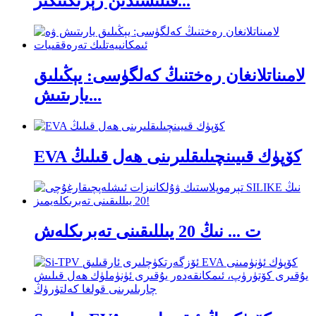
قىلىشىدىن زېرىكتىڭىز...
لامىناتلانغان رەختنىڭ كەلگۈسى: يېڭىلىق
يارىتىش...
EVA كۆپۈك قىيىنچىلىقلىرىنى ھەل قىلىڭ
ت ... نىڭ 20 يىللىقىنى تەبرىكلەش