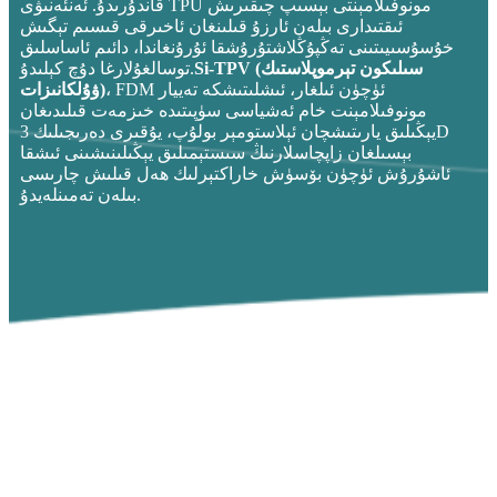
قاندۇرىدۇ. ئەنئەنىۋى TPU مونوفىلامېنتى بېسىپ چىقىرىش
ئىقتىدارى بىلەن ئارزۇ قىلىنغان ئاخىرقى قىسىم تېگىش
خۇسۇسىيىتىنى تەڭپۇڭلاشتۇرۇشقا ئۇرۇنغاندا، دائىم ئاساسلىق
Si-TPV (سىلىكون تېرموپلاستىك
توسالغۇلارغا دۇچ كېلىدۇ.
، FDM ئۈچۈن ئىلغار، ئىشلىتىشكە تەييار
ۋۇلكانىزات)
مونوفىلامېنت خام ئەشياسى سۈپىتىدە خىزمەت قىلىدىغان
يېڭىلىق يارىتىشچان ئېلاستومېر بولۇپ، يۇقىرى دەرىجىلىك 3D
بېسىلغان زاپچاسلارنىڭ سىستېمىلىق يېڭىلىنىشىنى ئىشقا
ئاشۇرۇش ئۈچۈن بۆسۈش خاراكتېرلىك ھەل قىلىش چارىسى
بىلەن تەمىنلەيدۇ.