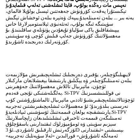
نەپىس مات رەڭدە بولۇپ، قايتا ئىشلەشنى تەلەپ قىلمايدۇ
بۇ
تېكىستۇرا پەقەت كۆرۈنۈش جەھەتتىن ئېسىل بولۇپلا قالماي،
يىپەك ۋە
يەنە بىر ... بىلەن تەمىنلەيدۇ.
تېرە بىلەن ئوخشاش تېگىش
سۈپىتىگە ئىگە بولۇپ، ئەنئەنىۋى ئېلاستومېرلارغا خاس
يېپىشقاقلىق ياكى سۇلياۋ تۇيغۇدىن پۈتۈنلەي ساقلىنىدۇ. بۇ
مەھسۇلاتنىڭ كۆرۈنۈش جەلپ قىلىش كۈچى ۋە سۈپىتىنى
كۆرۈنەرلىك دەرىجىدە ئاشۇرىدۇ.
لايىھىلىگۈچىلەر، يۇقىرى دەرىجىلىك ئىشلەپچىقىرىش مۇلازىمەت
بىلەن تەمىنلىگۈچىلەر ۋە يېڭىلىق يارىتىشقا بېغىشلانغان ماركىلار
ئۈچۈن، ماتېرىيال تاللاش مەھسۇلاتنىڭ جەۋھىرىنى
سىزنىڭ
بەلگىلەشتىكى تۇنجى قەدەم. Si-TPV نى قوللىنىش
ئۈچۈن
ئىشلەپچىقىرىش
تالا
بۇ ئاددىي ماتېرىيال ئالماشتۇرۇشتىن كۆپ
نەرسىنى بىلدۈرىدۇ؛ ئۇ مەھسۇلات ئىشلەپچىقىرىشتىن تەجرىبە
Si-TPV
يارىتىشقىچە بولغان قىممەتنىڭ ئۆسۈشىنى ئىپادىلەيدۇ.
تەمىنلىگەن قىممەت ئاخىرقى ئىشلىتىلىدىغان زاپچاسلارنىڭ
سېزىم سۈپىتى ۋە ئومۇميۈزلۈك ئىقتىدارىنى باسقۇچلۇق
ئۆزگەرتىش ئارقىلىق ئاشۇردى.
.
ئۇ 3D بېسىشنى «ئىقتىدارنى
ئەمەلگە ئاشۇرۇش» قورالىدىن «ئەلا سۈپەتلىك تەجرىبە»