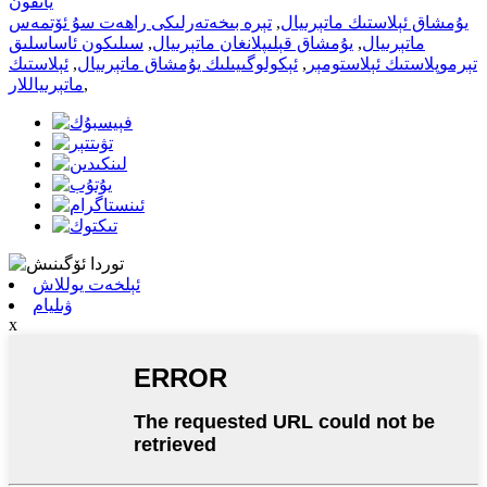
يانفون
يۇمشاق ئېلاستىك ماتېرىيال
,
تېرە بىخەتەرلىكى راھەت سۇ ئۆتمەس
ماتېرىيال
,
يۇمشاق قېلىپلانغان ماتېرىيال
,
سىلىكون ئاساسلىق
تېرموپلاستىك ئېلاستومېر
,
ئېكولوگىيىلىك يۇمشاق ماتېرىيال
,
ئېلاستىك
,
ماتېرىياللار
ئېلخەت يوللاش
ۋىليام
x