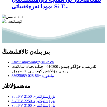
مودا تەرەققىياتى: Si-T...
بىز بىلەن ئالاقىلىشىڭ
Email: amy.wang@silike.cn
ئادرېسى: جۇڭگو چېندۇ ، 610300 ، چىڭبەيجياڭ سانائەت
رايونى چۇاڭشىن كوچىسى 336-نومۇر
تېلېفون: +86-028-83625089
مەھسۇلاتلار
Si-TPV 2150 يۈرۈشلۈكلىرى
Si-TPV 2250 يۈرۈشلۈكلىرى
Si-TPV 3100 يۈرۈشلۈكلىرى