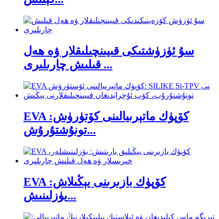
سۇ ئۈزۈشتىكى قىيىنچىلىقلار ۋە ھەل
قىلىش چارىلىرى ...
EVA كۆپۈك ماتېرىيالىنى كۆتۈرۈش:
تونۇشتۇرۇش...
EVA كۆپۈك بازىرىنى يېڭىلاش:
يۈزلىنىش...