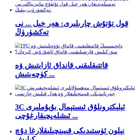
قول تۇتۇش چارىلىرى: ھەر خىل ... نى
تەكشۈرۈڭ
قاتتىقلىقنى قانداق ئازايتىش ۋە
كۈچەيتىش ...
3C ئېلېكترونلۇق ئىستېمال بۇيۇملىرى
ئىشلەپچىقارغۇچى ...
نېلون ئۈستىدىكى قىيىنچىلىقلارغا دۇچ
كېلىش...