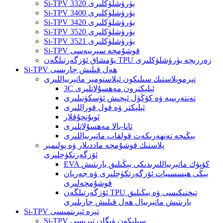
Si-TPV 3320 يۈرۈشلۈكلىرى
Si-TPV 3400 يۈرۈشلۈكلىرى
Si-TPV 3420 يۈرۈشلۈكلىرى
Si-TPV 3520 يۈرۈشلۈكلىرى
Si-TPV 3521 يۈرۈشلۈكلىرى
Si-TPV قوشۇمچە سېرىيەسى
يۇمشاق ئۆزگەرتىلگەن TPU زەررىچە يۈرۈشلۈكلىرى
Si-TPV ھەل قىلىش چارىسى
تېرموپلاستىك سىلىكون ئېلاستومېر ماتېرىياللىرى
3C ئېلېكترون مەھسۇلاتلىرى
تەنتەربىيە ۋە كۆڭۈل ئېچىش ئۈسكۈنىلىرى
ئېلېكتر ۋە قول قوراللىرى
ئويۇنچۇقلار
ئانا-بالا مەھسۇلاتلىرى
يېڭىچە تەنھەرىكەت قولقاپ ماتېرىياللىرى
پلاستىك قوشۇمچە ماددىلار ۋە پولىمېر
ئۆزگەرتكۈچلىرى
EVA كۆپۈك ماتېرىياللىرىدىكى يېڭىلىق يارىتىش
يېڭى ھېسسىيات ئۆزگەرتكۈچلىرى ۋە جەريان
قوشۇمچەلىرى
ئۆزگەرتىلگەن TPU تېخنىكىسى ۋە يېڭىلىق
يارىتىش ماتېرىيال ھەل قىلىش چارىلىرى
Si-TPV تېرە ئېرىتمىسى
Si-TPV سىلىكون ۋېگان تېرىسى