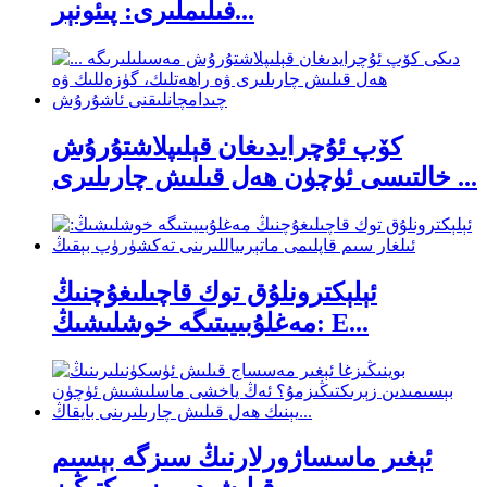
فىلىملىرى: پىئونېر...
كۆپ ئۇچرايدىغان قېلىپلاشتۇرۇش
خالتىسى ئۈچۈن ھەل قىلىش چارىلىرى ...
ئېلېكترونلۇق توك قاچىلىغۇچنىڭ
مەغلۇبىيىتىگە خوشلىشىڭ: E...
ئېغىر ماسساژورلارنىڭ سىزگە بېسىم