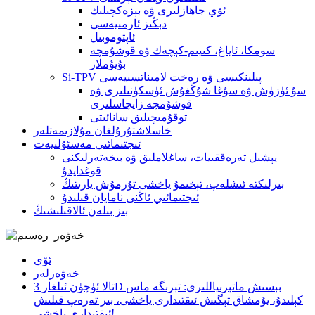
ئۆي جاھازلىرى ۋە بېزەكچىلىك
دېڭىز ئارمىيەسى
ئاپتوموبىل
سومكا، ئاياغ، كىيىم-كېچەك ۋە قوشۇمچە
بۇيۇملار
Si-TPV پىلىنكىسى ۋە رەخت لامىناتسىيەسى
سۇ ئۈزۈش ۋە سۇغا شۇڭغۇش ئۈسكۈنىلىرى ۋە
قوشۇمچە زاپچاسلىرى
توقۇمىچىلىق سانائىتى
خاسلاشتۇرۇلغان مۇلازىمەتلەر
ئىجتىمائىي مەسئۇلىيەت
يېشىل تەرەققىيات، ساغلاملىق ۋە بىخەتەرلىكنى
قوغدايدۇ
بىرلىكتە ئىشلەپ، تېخىمۇ ياخشى تۇرمۇش يارىتىڭ
ئىجتىمائىي ئاڭنى نامايان قىلىدۇ
بىز بىلەن ئالاقىلىشىڭ
ئۆي
خەۋەرلەر
تالا ئۈچۈن ئىلغار 3D بېسىش ماتېرىياللىرى: تېرىگە ماس
كېلىدۇ، يۇمشاق تېگىش ئىقتىدارى ياخشى، بىر تەرەپ قىلىش
ئىقتىدارى ياخشى!