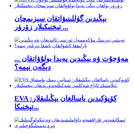
يېڭىدىن گۈللىنىۋاتقان سېزىمچان
تېخنىكىلار زۆرۈر ...
مەۋجۇت ۋە يېڭىدىن پەيدا بولۇۋاتقان ...
دېگەن نېمە؟
EVA كۆپۈكىدىن ياسالغان يېڭىلىقلار:
تېخنىكا...