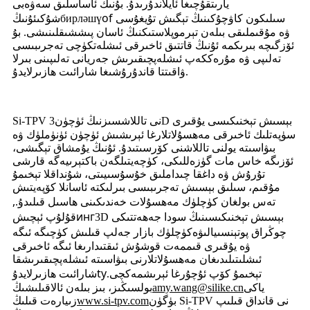
يارىتقۇچىغا ئايلاندۇرىدۇ. بۇنىڭ ئاساسلىق سەۋەبى
of
ئۇنىڭ
سىلىكون كاۋچۇكىنىڭ تېگىش تۇيغۇسى
бирләшү
شۇكى
ۋە مۇقىملىقى بىلەن تېرموپلاستىكنىڭ ئاسان پىششىقلىنىشى. بۇ
ئۆزگىچە بىرىكمە ئۇنىڭ قاتتىق ئاخىرقى ئىشلەتكۈچى تەجرىبىسى
تەلىپى ۋە مۇرەككەپ ئىشلەپچىقىرىش جەريانى تەلىپىنى بىرلا
ۋاقىتتا قاندۇرۇشىغا شارائىت ھازىرلايدۇ.
سىزنىڭ ئۈچۈن
Si-TPV نى تاللاش
3D بېسىش تېخنىكىسى يۇقىرى
سۈپەتلىك ئاخىرقى مەھسۇلاتلارغا ئېرىشىش ئۈچۈن ئۈنۈملۈك ۋە
بىۋاسىتە يولنى تاللاشنى كۆرسىتىدۇ. ئۇنىڭ يۇمشاق تېگىشى،
ئۆزىگە خاس مات گۈزەللىكى، كۈچەيتىلگەن باكتېرىيەگە قارشى
تۇرۇش ۋە داغقا چىداملىق خۇسۇسىيىتى، شۇنداقلا تېخىمۇ
مۇقىم، سىلىق بېسىش تەجرىبىسى بىرلىكتە ئاسانلا كۆپەيتىش
,
تەس بولغان كۈچلۈك مەھسۇلات خەندىكىنى ھاسىل قىلىدۇ.
инг
3D بېسىش تېخنىكىسىنىڭ سودا جەھەتتىكى
قۇلۇپ ئېچىش
ۋە
چوڭراق پوتېنسىيالى
كۈچلۈك بازار جەلپ قىلىش كۈچىگە ئىگە
ۋە يۇقىرى قىممەت قوشۇش ئىقتىدارىغا ئىگە ئاخىرقى
ئىشلىتىلىدىغان مەھسۇلاتلارنى بىۋاسىتە ئىشلەپچىقىرىشقا
ty
تېخىمۇ كۆپ ئۇچۇرغا ئېرىشمەكچى
.
شارائىت ھازىرلايدۇ
ياكى
amy.wang@silike.cn
بولسىڭىز، بىز بىلەن ئالاقىلىشىڭ
بۈگۈن Si‑TPV نى قانداق قىلىپ
www.si-tpv.com
زىيارەت قىلىڭ