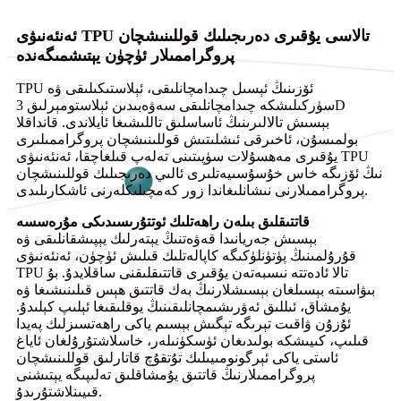
ئەنئەنىۋى TPU تالاسى يۇقىرى دەرىجىلىك قوللىنىشچان
پروگراممىلار ئۈچۈن يېتىشمىگەندە
TPU ئۆزىنىڭ ئېسىل چىدامچانلىقى، ئېلاستىكىلىقى ۋە
سۈركىلىشكە چىدامچانلىقى سەۋەبىدىن ئېلاستومېرلىق 3D
بېسىش تالالىرىنىڭ ئاساسلىق تاللىشىغا ئايلاندى. قانداقلا
بولمىسۇن، ئاخىرقى ئىشلىتىش قوللىنىشچان پروگراممىلىرى
يۇقىرى مەھسۇلات سۈپىتىنى تەلەپ قىلغاچقا، ئەنئەنىۋى TPU
نىڭ ئۆزىگە خاس خۇسۇسىيەتلىرى ئالىي دەرىجىلىك قوللىنىشچان
پروگراممىلارنى نىشانلىغاندا زور كەمچىلىكلەرنى ئاشكارىلىدى.
قاتتىقلىق بىلەن راھەتلىك ئوتتۇرىسىدىكى مۇرەسسە
بېسىش جەريانىدا قەۋەتنىڭ يېتەرلىك يېپىشقانلىقى ۋە
قۇرۇلمىنىڭ پۈتۈنلۈكىگە كاپالەتلىك قىلىش ئۈچۈن، ئەنئەنىۋى
TPU تالا ئادەتتە نىسبەتەن يۇقىرى قاتتىقلىقنى ساقلايدۇ. بۇ
بىۋاسىتە بېسىلغان بېسىشلارنىڭ بەك قاتتىق ھېس قىلىنىشىغا ۋە
يۇمشاق، ئىللىق ئەۋرىشىمچانلىقىنىڭ يوقلىقىغا ئېلىپ كېلىدۇ.
ئۇزۇن ۋاقىت تېرىگە تېگىش بېسىم ياكى راھەتسىزلىك پەيدا
قىلىپ، كىيىشكە بولىدىغان ئۈسكۈنىلەر، خاسلاشتۇرۇلغان ئاياغ
ئاستى ياكى ئېرگونومىيىلىك تۇتقۇچ قاتارلىق قوللىنىشچان
پروگراممىلارنىڭ قاتتىق يۇمشاقلىق تەلىپىگە يېتىشنى
قىيىنلاشتۇرىدۇ.