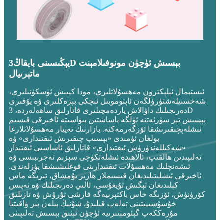
يېڭىسىنى بايقاڭ
3D بېسىش ئۈچۈن مونوفىلامېنت
ماتېرىيال
ئىستېمال ئېلېكترون مەھسۇلاتلىرى، مودا كىيىش ئۈسكۈنىلىرى،
شەخسىيلەشتۈرۈلگەن ئاپتوموبىل ئىچكى بېزەكلىرى ۋە يۇقىرى
دەرىجىلىك داۋالاش ياردەمچىلىرى قاتارلىق ساھەلەردە، 3D
بېسىش تېز سۈرئەتتە ئۈلگە ياساشتىن بىۋاسىتە ئاخىرقى قىسىم
ئىشلەپچىقىرىشقا ئۆزگەرمەكتە. بازارنىڭ تەييار مەھسۇلاتلارغا
بولغان ئۈمىدى «بېسىپ چىقىرىش ئىقتىدارى» ۋە
«شەكىللەندۈرۈش ئىقتىدارى» قاتارلىق ئاساسىي ئىقتىدار
تەلىپىدىن ھالقىپ، ئالاھىدە ئىشلەتكۈچى سېزىم تەجرىبىسى ۋە
ئىشەنچلىك مەھسۇلات ئىقتىدارىنى قوغلىشىشقا يۈزلەندى.
ئاخىرقى ئىشلىتىلىدىغان قىسىملار ھازىر يۇمشاق، تېرىگە ماس
كېلىدىغان تېگىش تۇيغۇسى، ئالىي دەرىجىلىك ۋە نەپىس
كۆرۈنۈش، ئۆزىگە خاس باكتېرىيەگە قارشى تۇرۇش ۋە تازىلىق
خۇسۇسىيىتىنى تەلەپ قىلىدۇ، شۇنىڭ بىلەن بىر ۋاقىتتا
مۇرەككەپ گېئومېتىرىيە ئۈچۈن ئېنىق بېسىش تەلىپىنى