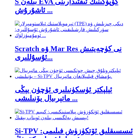
S بىلەن EVA كۆپۈكىنىڭ ئىقتىدارىنى
ئاشۇرۇش ...
Scratch ۋە Mar Res نى كۈچەيتىش
ئۇسۇللىرى...
ئېلېكتر ئۈسكۈنىلىرى ئۈچۈن يېڭى
ماتېرىيال يۆنىلىشى ...
Si-TPV ئىسسىقلىق ئۆتكۈزۈش فىلىمى: