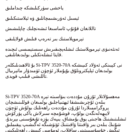
ياخشى سۈركىلىشكە چىداملىق
ئېسىل ئەۋرىشىمچانلىق ۋە ئېلاستىكىلىق
تاللانغان قۇتۇپ ئاساسىغا ئىشەنچلىك چاپلىشىش
تېرموپلاستىك بىر تەرەپ قىلىش قولايلىقى
ئەنئەنىۋى تېرموپلاستىك ئىشلەپچىقىرىش سىستېمىسى ئىچىدە
قايتا ئىشلەتكىلى بولىدىغانلىقى.
بۇ ئالاھىدىلىكلەر Si-TPV 3520-70A نى كېيىنكى ئەۋلاد كىيىشكە
بولىدىغان ئېلېكترونلۇق بۇيۇملار ئۈچۈن ئۈمىدۋار ماتېرىيال
تاللىشى قىلىپ قويدى.
Si-TPV 3520-70A مەھسۇلاتلار ئۇزۇن مۇددەت بىۋاسىتە تېرە
بىلەن ئۇچرىشىشقا ئېھتىياجلىق بولمىغان قوللىنىشچان
پروگراممىلاردا ئۇزۇن مۇددەت راھەتلىك بولۇش ئۈچۈن
لايىھەلەنگەن بولۇپ، قوشۇمچە سىرلاش ياكى پۈركۈش
ئىشلىتىشنىڭ ھاجىتى يوق يۇمشاق، يىپەك يۈزە تۇيغۇسىنى بېرىدۇ،
شۇنىڭ بىلەن بىر ۋاقىتتا ۋاقىتنىڭ ئۆتۈشىگە ئەگىشىپ يېقىملىق
تېگىش خۇسۇسىيىتىنى ساقلاپ، ئومۇمىي كىيىش راھەتلىكىنى