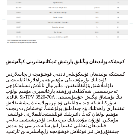
كىيىشكە بولىدىغان يېڭىلىق يارىتىش ئىمكانىيەتلىرىنى كېڭەيتىش
كىيىشكە بولىدىغان ئۈسكۈنىلەر ئاددىي قوشۇمچە زاپچاسلاردىن
كۈندىلىك تۇرمۇشتىكى مۇھىم ھەمراھلارغا ئايلىنىشنى
داۋاملاشتۇرۇۋاتقانلىقتىن، ماتېرىيال تاللاش ئىشلەتكۈچى
تەجرىبىسىنى شەكىللەندۈرۈشتە بارغانسېرى مۇھىم بولۇپ
قالدى. Si-TPV 3520-70A نىڭ يۇمشاق تېگىش خۇسۇسىيىتى،
سۈركىلىشكە چىدامچانلىقى ۋە تېرموپلاستىك پىششىقلاش
ئىقتىدارى راھەتلىك ۋە چىداملىق بولۇشنىڭ ئوخشاش دەرىجىدە
مۇھىم بولغان كەڭ دائىرىلىك قوللىنىشچانلىقلارنى قوللىشى
مۇمكىن. ئۇزۇن مۇددەتلىك تېرە بىلەن ئۇچرىشىشنى تەلەپ
قىلىدىغان ئەقلىي ئىقتىدارلىق سائەت رېمى ۋە بەدەن
چېنىقتۇرۇش ئىز قوغلاش قوشۇمچە زاپچاسلىرىدىن تارتىپ،