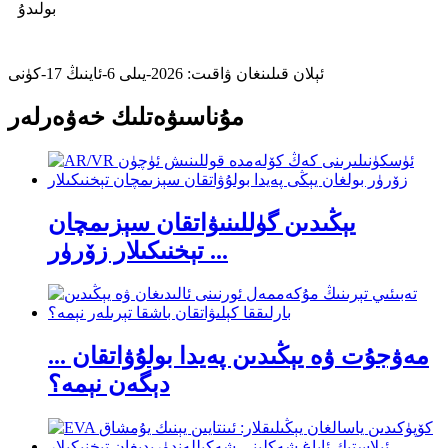
بولىدۇ
ئېلان قىلىنغان ۋاقىت: 2026-يىلى 6-ئاينىڭ 17-كۈنى
مۇناسىۋەتلىك خەۋەرلەر
يېڭىدىن گۈللىنىۋاتقان سېزىمچان
تېخنىكىلار زۆرۈر ...
مەۋجۇت ۋە يېڭىدىن پەيدا بولۇۋاتقان ...
دېگەن نېمە؟