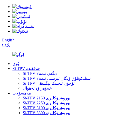
English
中文
ئۆي
Si-TPV ھەققىدە
Si-TPV دېگەن نېمە؟
Si-TPV سىلىكونلۇق ۋېگان تېرىسى نېمە؟
Si-TPV ئۈچۈن تېخنىكا يېڭىلىقى
خەۋەر ۋە ئەھۋال
مەھسۇلات
Si-TPV 2150 يۈرۈشلۈكلىرى
Si-TPV 2250 يۈرۈشلۈكلىرى
Si-TPV 3100 يۈرۈشلۈكلىرى
Si-TPV 3300 يۈرۈشلۈكلىرى