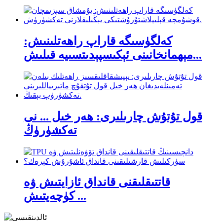
كەلگۈسىگە قاراپ راھەتلىنىش:
مېھمانخانىنى ئېكىسپېدىتسىيە قىلىش...
قول تۇتۇش چارىلىرى: ھەر خىل ... نى
تەكشۈرۈڭ
قاتتىقلىقنى قانداق ئازايتىش ۋە
كۈچەيتىش ...