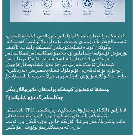
كىيىشكە بولىدىغان تېخنىكا داۋاملىق تەرەققىي قىلىۋاتقانلىقتىن،
ئىستېمالچىلارنىڭ ئۈمىدى پەقەت ئىقتىداردىنلا ئېشىپ كەتمەكتە.
بۈگۈنكى كۈندە ئىشلەتكۈچىلەر كىيىشكە راھەت، ئاكتىپ
تۇرمۇش ئۇسۇلىغا چىداملىق ۋە تېخىمۇ ئىمكانقەدەر ئىمكانقەدەر
تەرەققىي قىلىدىغان ئىشلەپچىقىرىش ئۇسۇللىرىغا ماس
كېلىدىغان ئۈسكۈنىلەرنى ئىزدەۋاتىدۇ. ئىشلەپچىقارغۇچىلار
ئۈچۈن، بۇ تەلەپلەرنى ئۈنۈملۈك ئىشلەپچىقىرىش جەريانلىرى
بىلەن تەڭپۇڭلاشتۇرۇش بارغانسېرى چوڭ خىرىسقا ئايلىنىۋاتىدۇ.
نېمىشقا ئەنئەنىۋى كىيىشكە بولىدىغان ماتېرىياللار يېڭى
چەكلىمىلەرگە دۇچ كېلىۋاتىدۇ؟
ئادەتتىكى TPU ۋە سۇيۇق سىلىكون رېزىنكىسى (LSR) قاتارلىق
كىيىشكە بولىدىغان ئۈسكۈنىلەردە كۆپ ئىشلىتىلىدىغان
ماتېرىياللارنىڭ ھەر بىرىنىڭ ئۆزىگە خاس ئەۋزەللىكى بار، ئەمما
بەزى كەمچىلىكلىرىمۇ بولۇشى مۇمكىن.