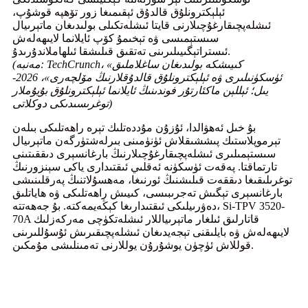
ئېلېكترونلۇق قالدۇق ئېقىمىغا زور تۆھپە قوشۇپ،
ئىشلەپچىقارغۇچىلارنى قايتا ئىشلەتكىلى بولىدىغان ماتېرىيال
سىستېمىسى ۋە تېخىمۇ كۆپ ئايلانما لايىھەلەش
ئىستراتېگىيىلىرىنى تەتقىق قىلىشقا ئىلھاملاندۇرىدۇ.
(مەنبە: TechCrunch، «كىيىشكە بولىدىغان ساغلاملىق
ئۈسكۈنىلىرى ۋە ئېلېكترونلۇق قالدۇقلارنىڭ مۆلچەرى»، 2026-
يىل؛ ئېللېن ماكئارتۇر فوندىنىڭ ئايلانما ئېلېكترونلۇق بۇيۇملار
توغرىسىدىكى دوكلاتى)
بۇ خىل ئەھۋالدا، ئۇزۇن مۇددەتلىك تېرە راھەتلىكى بىلەن
تېرموپلاستىك پىششىقلاش ئۈنۈمىنى بىرلەشتۈرگەن ماتېرىيال
سىستېمىلىرى ئىشلەپچىقارغۇچىلارنىڭ بارغانسېرى دىققىتىنى
تارتماقتا. پەقەت ئۈسكۈنە ئەقلىي ئىقتىدارى ياكى سېنزورنىڭ
توغرىلىقىغا دىققەت قىلىشنىڭ ئورنىغا، مەھسۇلاتنىڭ پەرقلىنىشى
بارغانسېرى تېگىش تەجرىبىسى، كىيىش راھەتلىكى ۋە ھاياتلىق
دەۋرىيلىكى ئىقتىدارىغا كېڭەيمەكتە. بۇ جەھەتتە، Si-TPV 3520-
70A قاتارلىق ئىلغار ماتېرىياللار ئىشلەتكۈچى مەركەزلىك
لايىھەلەش ۋە بايلىقنى تېجەيدىغان ئىشلەپچىقىرىش ئۇسۇللىرىنى
قوللاش ئۈچۈن يوشۇرۇن يوللارنى تەمىنلىشى مۇمكىن.