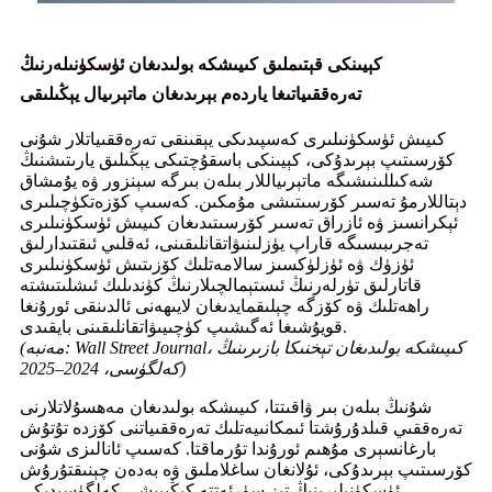
كېيىنكى قېتىملىق كىيىشكە بولىدىغان ئۈسكۈنىلەرنىڭ
تەرەققىياتىغا ياردەم بېرىدىغان ماتېرىيال يېڭىلىقى
كىيىش ئۈسكۈنىلىرى كەسپىدىكى يېقىنقى تەرەققىياتلار شۇنى
كۆرسىتىپ بېرىدۇكى، كېيىنكى باسقۇچتىكى يېڭىلىق يارىتىشنىڭ
شەكىللىنىشىگە ماتېرىياللار بىلەن بىرگە سېنزور ۋە يۇمشاق
دېتاللارمۇ تەسىر كۆرسىتىشى مۇمكىن. كەسىپ كۆزەتكۈچىلىرى
ئېكرانسىز ۋە ئازراق تەسىر كۆرسىتىدىغان كىيىش ئۈسكۈنىلىرى
تەجرىبىسىگە قاراپ يۈزلىنىۋاتقانلىقىنى، ئەقلىي ئىقتىدارلىق
ئۈزۈك ۋە ئۈزلۈكسىز سالامەتلىك كۆزىتىش ئۈسكۈنىلىرى
قاتارلىق تۈرلەرنىڭ ئىستېمالچىلارنىڭ كۈندىلىك ئىشلىتىشتە
راھەتلىك ۋە كۆزگە چېلىقمايدىغان لايىھەنى ئالدىنقى ئورۇنغا
قويۇشىغا ئەگىشىپ كۈچىيىۋاتقانلىقىنى بايقىدى.
(مەنبە: Wall Street Journal، كىيىشكە بولىدىغان تېخنىكا بازىرىنىڭ
كەلگۈسى، 2024–2025)
شۇنىڭ بىلەن بىر ۋاقىتتا، كىيىشكە بولىدىغان مەھسۇلاتلارنى
تەرەققىي قىلدۇرۇشتا ئىمكانىيەتلىك تەرەققىياتنى كۆزدە تۇتۇش
بارغانسېرى مۇھىم ئورۇندا تۇرماقتا. كەسىپ ئانالىزى شۇنى
كۆرسىتىپ بېرىدۇكى، ئۇلانغان ساغلاملىق ۋە بەدەن چېنىقتۇرۇش
ئۈسكۈنىلىرىنىڭ تېز سۈرئەتتە كېڭىيىشى كەلگۈسىدىكى