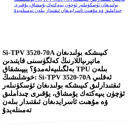
بولىدىغان ئۈسكۈنىلەر ئۈچۈن يىپەكتەك يۇمشاق، يۇقىرى
چىداملىق ۋە مۇھىت ئاسرايدىغان ئىقتىدار بىلەن تەمىنلەيدۇ
Si-TPV 3520-70A كىيىشكە بولىدىغان
ماتېرىياللارنىڭ كەلگۈسىنى قايتىدىن
بەلگىلىيەلەمدۇ؟ يېپىشقاق TPU بىلەن
خوشلىشىڭ: Si-TPV 3520-70A ئەقلىي
ئىقتىدارلىق كىيىشكە بولىدىغان ئۈسكۈنىلەر
ئۈچۈن يىپەكتەك يۇمشاق، يۇقىرى چىداملىق
ۋە مۇھىت ئاسرايدىغان ئىقتىدار بىلەن
تەمىنلەيدۇ