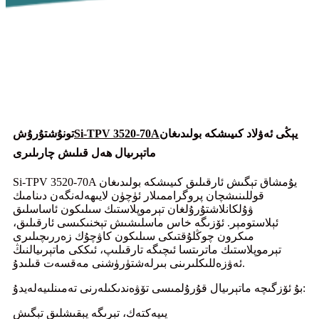
يېڭى ئەۋلاد كىيىشكە بولىدىغان
Si-TPV 3520-70A
تونۇشتۇرۇش
ماتېرىيال ھەل قىلىش چارىلىرى
Si-TPV 3520-70A يۇمشاق تېگىش ئارقىلىق كىيىشكە بولىدىغان
قوللىنىشچان پروگراممىلار ئۈچۈن لايىھەلەنگەن دىنامىك
ۋۇلكانلاشتۇرۇلغان تېرموپلاستىك سىلىكون ئاساسلىق
ئېلاستومېر. ئۆزىگە خاس ماسلىشىش تېخنىكىسى ئارقىلىق،
مىكرون چوڭلۇقتىكى سىلىكون كاۋچۇك زەررىچىلىرى
تېرموپلاستىك ماترىتسا ئىچىگە تارقىلىپ، ئىككى ماتېرىيالنىڭ
ئەۋزەللىكلىرىنى بىرلەشتۈرۈشنى مەقسەت قىلىدۇ.
بۇ ئۆزگىچە ماتېرىيال قۇرۇلمىسى تۆۋەندىكىلەرنى تەمىنلىيەلەيدۇ:
يىپەكتەك، تېرىگە يېقىشلىق تېگىش