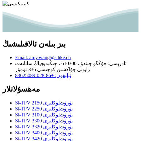
بىز بىلەن ئالاقىلىشىڭ
Email: amy.wang@silike.cn
ئادرېسى: جۇڭگو چېندۇ ، 610300 ، چىڭبەيجياڭ سانائەت
رايونى چۇاڭشىن كوچىسى 336-نومۇر
تېلېفون: +86-028-83625089
مەھسۇلاتلار
Si-TPV 2150 يۈرۈشلۈكلىرى
Si-TPV 2250 يۈرۈشلۈكلىرى
Si-TPV 3100 يۈرۈشلۈكلىرى
Si-TPV 3300 يۈرۈشلۈكلىرى
Si-TPV 3320 يۈرۈشلۈكلىرى
Si-TPV 3400 يۈرۈشلۈكلىرى
Si-TPV 3420 يۈرۈشلۈكلىرى