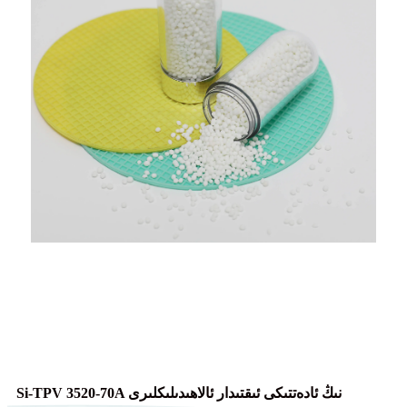
Si-TPV 3520-70A نىڭ ئادەتتىكى ئىقتىدار ئالاھىدىلىكلىرى