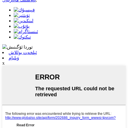
ئېلخەت يوللاش
ۋىليام
x