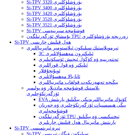
Si-TPV 3320 يۈرۈشلۈكلىرى
Si-TPV 3400 يۈرۈشلۈكلىرى
Si-TPV 3420 يۈرۈشلۈكلىرى
Si-TPV 3520 يۈرۈشلۈكلىرى
Si-TPV 3521 يۈرۈشلۈكلىرى
Si-TPV قوشۇمچە سېرىيەسى
يۇمشاق ئۆزگەرتىلگەن TPU زەررىچە يۈرۈشلۈكلىرى
Si-TPV ھەل قىلىش چارىسى
تېرموپلاستىك سىلىكون ئېلاستومېر ماتېرىياللىرى
3C ئېلېكترون مەھسۇلاتلىرى
تەنتەربىيە ۋە كۆڭۈل ئېچىش ئۈسكۈنىلىرى
ئېلېكتر ۋە قول قوراللىرى
ئويۇنچۇقلار
ئانا-بالا مەھسۇلاتلىرى
يېڭىچە تەنھەرىكەت قولقاپ ماتېرىياللىرى
پلاستىك قوشۇمچە ماددىلار ۋە پولىمېر
ئۆزگەرتكۈچلىرى
EVA كۆپۈك ماتېرىياللىرىدىكى يېڭىلىق يارىتىش
يېڭى ھېسسىيات ئۆزگەرتكۈچلىرى ۋە جەريان
قوشۇمچەلىرى
ئۆزگەرتىلگەن TPU تېخنىكىسى ۋە يېڭىلىق
يارىتىش ماتېرىيال ھەل قىلىش چارىلىرى
Si-TPV تېرە ئېرىتمىسى
Si-TPV سىلىكون ۋېگان تېرىسى