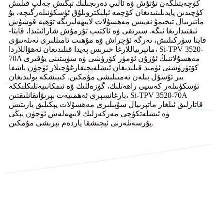
كۈچەيتىلگەن تۇتۇش ۋە ئالىي دەرىجىلىك تېگىش جەلپ قىلىش
كۈچىدىن پايدىلىنىدىغان كۆچمە ئېلېكترونلۇق ئۈسكۈنىلەرگىچە، بۇ
ماتېرىيال تېخىمۇ نەپىس مەھسۇلات لايىھەلىرىگە تۆھپە قوشۇش
ئىقتىدارىغا ئىگە. سىرتقى ۋە ئاكتىپ تۇرمۇش شارائىتىدا، قايتا-
قايتا سۈركىلىش، تەرگە ئۇچراش ۋە مۇھىت ئامىللىرى ئەنئەنىۋى
ماتېرىياللارغا خىرىس پەيدا قىلىدىغان ئەھۋاللاردا، Si-TPV 3520-
70A مەھسۇلاتنىڭ ئۇزۇن ئۆمۈر كۆرۈشى ۋە سۈپىتىنى يۇقىرى
كۆتۈرۈشنى ئۈمىد قىلىدىغان ئىشلەپچىقارغۇچىلار ئۈچۈن باشقا
بىر ئۇسۇل بىلەن تەمىنلىشى مۇمكىن. كىيىشكە بولىدىغان
ئۈسكۈنىلەر كەسپى راھەتلىك، گۈزەللىك ۋە ئىمكانىيەتلىكلىككە
بارغانسېرى ئەھمىيەت بېرىۋاتقانلىقتىن، Si-TPV 3520-70A
قاتارلىق ئىلغار ماتېرىيال سۇپىلىرى مەھسۇلات يېڭىلىق يارىتىش
ۋە ئىشلەتكۈچى مەركەزلىك لايىھەلەش ئۈچۈن يېڭى
پۇرسەتلەرنى ئېچىشقا ياردەم بېرىشى مۇمكىن.