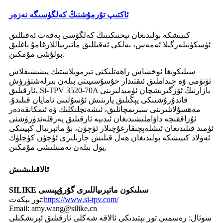
ئاكتىپ تۇرمۇشنىڭ كەلگۈسىگە نەزەر
كىيىشكە بولىدىغان تېخنىكىنىڭ كەلگۈسى پەقەت ئەقىللىق
ئۈسكۈنىلەرگىلا ئەمەس، بەلكى ئەقىللىق ماتېرىياللارغامۇ باغلىق
بولۇشى مۇمكىن.
سىلىكونغا ئوخشاش راھەتلىكنى تېرموپلاستىك پىششىقلاش
ئۈنۈمى ۋە چىداملىق ئىقتىدار خۇسۇسىيىتى بىلەن بىرلەشتۈرۈش
ئارقىلىق، Si-TPV 3520-70A بازارنىڭ ئۆزگىرىشچان ئۈمىدلىرىنى
قاندۇرۇشتىكى يېڭىلىق يارىتىش ئۇسۇلىنى نامايان قىلىدۇ.
مەھسۇلاتلىرىنى سېزىمچانلىق، ئىشەنچلىكلىك ۋە ئىمكانقەدەر
ئۇزاققىچە داۋاملىشىدىغان ئىدىيە ئارقىلىق پەرقلەندۈرۈشنى
ئۈمىد قىلىدىغان ئىشلەپچىقارغۇچىلار ئۈچۈن، بۇ ماتېرىيال كېيىنكى
ئەۋلاد كىيىشكە بولىدىغان ھەل قىلىش چارىلىرى ئۈچۈن كۈچلۈك
يول بىلەن تەمىنلىشى مۇمكىن.
ئالاقىلىشىش
SILIKE سىلىكون ماتېرىياللىرى گۇرۇپپىسى
https://www.si-tpv.com/
تور بېكەت:
Email: amy.wang@silike.cn
سوئال: رەسمىي تور بېتىدىكى ئالاقە شەكلى ئارقىلىق ئېرىشكىلى