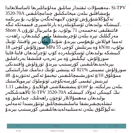
مەھسۇلات ئىقتىدار سانلىق مەلۇماتلىرىغا ئاساسلانغاندا، Si-TPV
3520-70A يۇمشاقلىق بىلەن مېخانىكىلىق چىدامچانلىقنى
تەڭپۇڭلاشتۇرۇش ئۈچۈن لايىھەلەنگەن بولۇپ، بۇ بىرىكمە
كىيىشكە بولىدىغان ئۈسكۈنىلەردە بارغانسېرى قىممەتكە ئىگە.
Shore A قاتتىقلىقى تەخمىنەن 71 بولۇپ، بۇ ماتېرىيال ئۇزۇن
مەزگىللىك تېرە بىلەن ئۇچرىشىشقا ماس كېلىدىغان، راھەت،
ئەمما قوللاش تۇيغۇسى بېرىدۇ. شۇنىڭ بىلەن بىر ۋاقىتتا، ئۇنىڭ
سوزۇلۇش كۈچى 18 MPa ۋە يىرتىلىش كۈچى 55 kN/m بولۇپ،
كىيىشكە بولىدىغان ئۈسكۈنىلەردە كۆپ ئۇچرايدىغان قايتا-قايتا
سوزۇلۇش، ئېگىلىش ۋە بىر تەرەپ قىلىشقا بەرداشلىق
بېرەلەيدىغانلىقىنى كۆرسىتىپ بېرىدۇ. ئۈزۈلۈش ۋاقتىدىكى
سوزۇلۇش نىسبىتى %821 كە يېتىشى ئۇنىڭ دىنامىك شارائىتتىكى
ئەۋرىشىمچانلىقىنى تېخىمۇ ئەكس ئەتتۈرىدۇ، 48 g/10 مىنۇتلۇق
ئېرىتىش ئېقىمى كۆرسەتكۈچى ئۈنۈملۈك تېرموپلاستىك
پىششىقلاشنى قوللايدۇ. زىچلىقى 1.11 g/cm³ بىلەن بىرلىكتە، بۇ
ئالاھىدىلىكلەر Si-TPV 3520-70A نىڭ كېيىنكى ئەۋلاد كىيىشكە
بولىدىغان مەھسۇلاتلار ئۈچۈن راھەتلىك، چىداملىق ۋە
ئىشلەپچىقىرىشقا ماسلىشىشچانلىق ئوتتۇرىسىدا ئەمەلىي
تەڭپۇڭلۇق بىلەن تەمىنلىيەلەيدىغانلىقىنى كۆرسىتىپ بېرىدۇ.