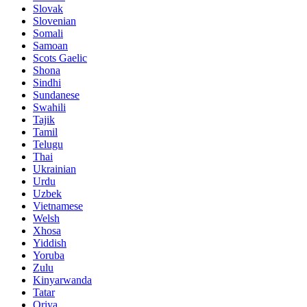
Slovak
Slovenian
Somali
Samoan
Scots Gaelic
Shona
Sindhi
Sundanese
Swahili
Tajik
Tamil
Telugu
Thai
Ukrainian
Urdu
Uzbek
Vietnamese
Welsh
Xhosa
Yiddish
Yoruba
Zulu
Kinyarwanda
Tatar
Oriya