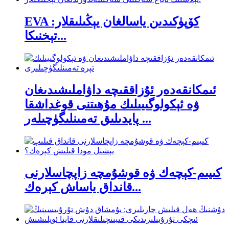
EVA كۆپۈكىدىن ياسالغان يېڭىلىقلار:
تېخنىكا...
ئىمكانقەدەر ئۇزاققىچە داۋاملىشىدىغان
ۋە ئېكولوگىيىلىك مۇھىتنى قوغداشقا
پايدىلىق تەمىنلىگۈچىلەر ...
كىيىم-كېچەك ۋە قوشۇمچە زاپچاسلارنى
قانداق ياساش كېرەك...