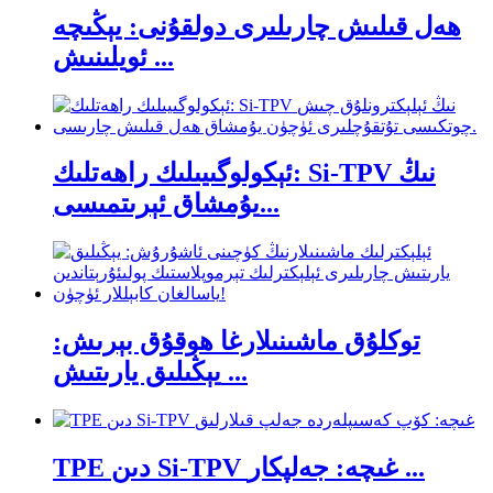
ھەل قىلىش چارىلىرى دولقۇنى: يېڭىچە
ئويلىنىش ...
ئېكولوگىيىلىك راھەتلىك: Si-TPV نىڭ
يۇمشاق ئېرىتمىسى...
توكلۇق ماشىنىلارغا ھوقۇق بېرىش:
يېڭىلىق يارىتىش ...
TPE دىن Si-TPV غىچە: جەلپكار ...