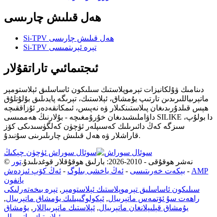
ھەل قىلىش چارىسى
Si-TPV ھەل قىلىش چارىسى
Si-TPV تېرە ئېرىتمىسى
ئىجتىمائىي تاراتقۇلار
دىنامىك ۋۇلكانيزات تېرموپلاستىك سىلىكون ئاساسلىق ئېلاستومېر
ماتېرىياللىرىدىن تارتىپ يۇمشاق، ئېلاستىك، تېرىگە پايدىلىق بۇلۇتلۇق
ھېس قىلدۇرىدىغان پىلاستىنكىلار ۋە نەپىس، ئىمكانقەدەر ئۇزاققىچە
داۋاملىشىدىغان خۇرۇمغىچە - بۇلارنىڭ ھەممىسى SILIKE دا بولۇپ،
سىزگە كەڭ دائىرىلىك كەسىپلەر ئۈچۈن كەلگۈسىدىكى كۆز
قاراشلار ۋە ھەل قىلىش چارىلىرىنى سۇنىدۇ.
سوئال سوراش ئۈچۈن چېكىڭ
© نەشر ھوقۇقى - 2010-2026: بارلىق ھوقۇقلار قوغدىلىدۇ.
تور
AMP
-
بېكەت خەرىتىسى
-
ئەڭ ياخشى بىلوگ
-
ئەڭ كۆپ ئىزدەش
يانفون
سىلىكون ئاساسلىق تېرموپلاستىك ئېلاستومېر
,
تېرە بىخەتەرلىكى
راھەت سۇ ئۆتمەس ماتېرىيال
,
ئېكولوگىيىلىك يۇمشاق ماتېرىيال
,
يۇمشاق قېلىپلانغان ماتېرىيال
,
ئېلاستىك ماتېرىياللار
,
يۇمشاق
,
ئېلاستىك ماتېرىيال