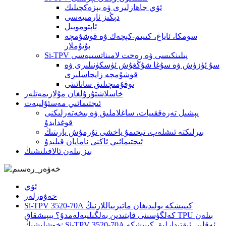
ئۆي جاھازلىرى ۋە بېزەكچىلىك
دېڭىز ئارمىيەسى
ئاپتوموبىل
سومكا، ئاياغ، كىيىم-كېچەك ۋە قوشۇمچە
بۇيۇملار
Si-TPV پىلىنكىسى ۋە رەخت لامىناتسىيەسى
سۇ ئۈزۈش ۋە سۇغا شۇڭغۇش ئۈسكۈنىلىرى ۋە
قوشۇمچە زاپچاسلىرى
توقۇمىچىلىق سانائىتى
خاسلاشتۇرۇلغان مۇلازىمەتلەر
ئىجتىمائىي مەسئۇلىيەت
يېشىل تەرەققىيات، ساغلاملىق ۋە بىخەتەرلىكنى
قوغدايدۇ
بىرلىكتە ئىشلەپ، تېخىمۇ ياخشى تۇرمۇش يارىتىڭ
ئىجتىمائىي ئاڭنى نامايان قىلىدۇ
بىز بىلەن ئالاقىلىشىڭ
ئۆي
خەۋەرلەر
Si-TPV 3520-70A كىيىشكە بولىدىغان ماتېرىياللارنىڭ
كەلگۈسىنى قايتىدىن بەلگىلىيەلەمدۇ؟ يېپىشقاق TPU بىلەن
خوشلىشىڭ: Si-TPV 3520-70A ئەقلىي ئىقتىدارلىق كىيىشكە