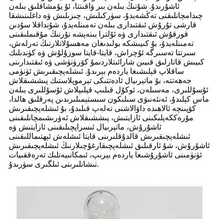
ئاشۇرىدۇ. شۇنىڭ بىلەن بىر ۋاقىتتا، ئۇ يۇمشاقلىق بىلەن
چىدامچانلىقنى تەڭشەيدۇ، سۈركىلىش، چىزىلىش ۋە داغلىنىشقا
قارشى تۇرۇش ئىقتىدارى بىلەن تەمىنلەيدۇ، شۇنداقلا سۇدىن
قورقۇش ئىقتىدارى ۋە ئۇلترا بىنەپشە نۇرنىڭ مۇقىملىقىنى
تەمىنلەيدۇ، بۇ كىيىشكە بولىدىغان مەھسۇلاتلارنىڭ تەرلەش،
سىرتتا تەسىرگە ئۇچراش، قايتا-قايتا سوزۇلۇش ۋە كۈندىلىك
كىيىش قاتارلىق قىيىن شارائىتلاردىمۇ كۆرۈنۈشى ۋە ئىقتىدارىنى
ساقلاپ قېلىشىغا ياردەم بېرىدۇ. ئىشلەپچىقىرىش ئۈنۈمى
جەھەتتە، بۇ ماتېرىيال ئادەتتىكى تېرموپلاستىك پىششىقلاش
ئۇسۇللىرى، مەسىلەن، ئوكۇل قىلىپ قېلىپلاش ئۇسۇللىرى بىلەن
ماس كېلىدۇ، ئەنئەنىۋى سىلىكون سىستېمىلىرىدىن پەرقلىق ھالدا،
كۆپىنچە ئالاھىدە داۋالاشنى تەلەپ قىلىدۇ، بۇ ئىشلەپچىقىرىش
مۇرەككەپلىكىنى ئازايتىش، پىششىقلاش ئەۋرىشىمچانلىقىنى
ئاشۇرۇش، ماتېرىيال ئىسراپچىلىقىنى ئازايتىش ۋە
ئىشلەپچىقىرىش قالدۇقلىرىنى قايتا ئىشلەش ئېھتىماللىقىنى
ئاشۇرۇش، شۇ ئارقىلىق ئىشلەپچىقارغۇچىلارنىڭ ئىشلەپچىقىرىش
ئۈنۈمىنى ئاشۇرۇشىغا ياردەم بېرىپ، ئىمكانىيەتلىك تەرەققىيات
نىشانلىرىنى ئىلگىرى سۈرىدۇ.