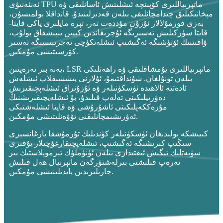
ئەنئەنىۋى TPU ماتېرىياللىرى كۆپىنچە ئىشلىتىش ئاسانلىقى ۋە
مېخانىكىلىق چىدامچانلىقى بىلەن قەدىرلىنىدۇ. قانداقلا بولمىسۇن،
بەزى فورمۇلالار ئۇزۇن مۇددەت تەر، تېرە مايلىرى ياكى قايتا-
قايتا سۈركىلىش تەسىرىگە ئۇچرىغاندىن كېيىن يېپىشقاق بولۇپ،
ۋاقىتنىڭ ئۆتۈشىگە ئەگىشىپ ئىشلەتكۈچى تەجرىبىسىگە تەسىر
كۆرسىتىشى مۇمكىن.
يەنە بىر تەرەپتىن، LSR ماتېرىياللىرى يۇمشاقلىقى ۋە راھەتلىكى
بىلەن تونۇلغان. شۇنداقتىمۇ، ئۇلارنى پىششىقلاپ ئىشلەش
ئادەتتە ئالاھىدە ئۈسكۈنىلەر ۋە ئۇزۇنراق ئىشلەپچىقىرىش
دەۋرىيلىكىنى تەلەپ قىلىدۇ، بۇ ئىشلەپچىقىرىشنىڭ
مۇرەككەپلىكىنى ئاشۇرۇشى ۋە قايتا ئىشلەشتىكى
ئەۋرىشىمچانلىقنى تۆۋەنلىتىشى مۇمكىن.
كىيىشكە بولىدىغان ئۈسكۈنىلەر كۈندىلىك تۇرمۇشقا بارغانسېرى
سىڭىپ كىرىشىگە ئەگىشىپ، ئىشلەپچىقارغۇچىلار يۇقىرى
سۈپەتلىك تېگىش ئىقتىدارى بىلەن ئۈنۈملۈك تېرموپلاستىك بىر
تەرەپ قىلىشنى بىرلەشتۈرگەن ماتېرىيال ھەل قىلىش
چارىلىرىدىن پايدىلىنىشى مۇمكىن.