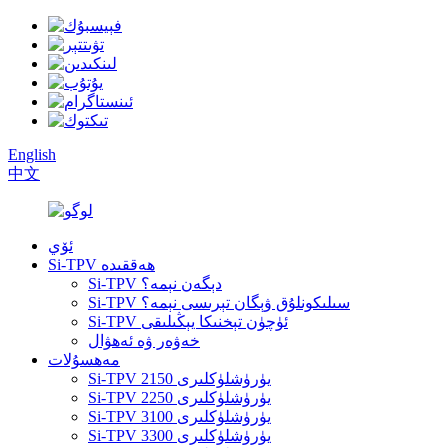
English
中文
ئۆي
Si-TPV ھەققىدە
Si-TPV دېگەن نېمە؟
Si-TPV سىلىكونلۇق ۋېگان تېرىسى نېمە؟
Si-TPV ئۈچۈن تېخنىكا يېڭىلىقى
خەۋەر ۋە ئەھۋال
مەھسۇلات
Si-TPV 2150 يۈرۈشلۈكلىرى
Si-TPV 2250 يۈرۈشلۈكلىرى
Si-TPV 3100 يۈرۈشلۈكلىرى
Si-TPV 3300 يۈرۈشلۈكلىرى