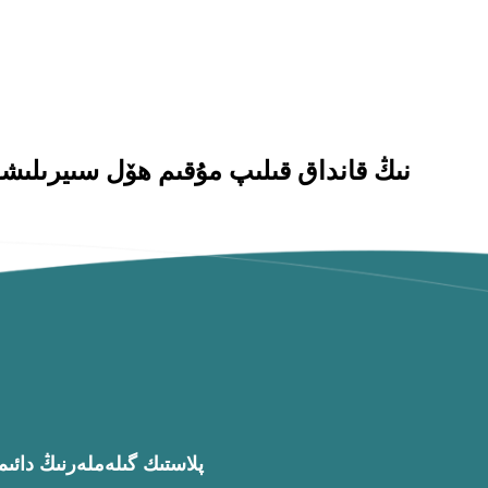
ھۆل شارائىتتا TPE/PVC پلاستىك گىل