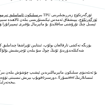
بىر
سىلىكون ئاساسلىق تېرمول
TPE ئۆزگەرتكۈچ
، يېپىشقاق ئەمەس تېكىستۇرىسى بىلەن ئالاھىدە سىيرى
ئېسىل چىڭ تۇرۇشنى ساقلايدۇ. بۇ ماتېرىيال يۇقىرى تېمپېراتۇرا
شەكىللەندۈرىدۇ. ئۇنىڭ چوڭ سۇ بىلەن ئۇچرىشىش بۇلۇڭى ۋ
بۇ ئەنئەنىۋى سىلىكون ماتېرىياللىرىدىن ئېشىپ چۈشۈش بىلەن بىرگ
инг
، E
دورسىز
o
ئىنسانلارنىڭ
نسۇر
ئېغىر مېتاللارنى ئۆز ئىچىگە ئالمايدۇ، VOC قويۇپ بېرى
بىخەتەرلىكى، ئۇزۇن مۇددەت ئۇچرىشىش ياكى ئىشلىتىشتىن كېلىپ چىققان ھېچقانداق ئەكىس تەسىر يوق.