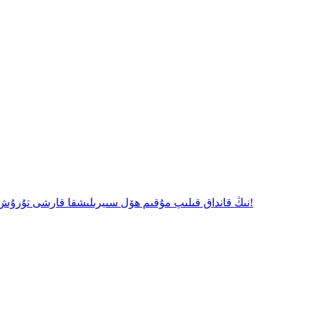
ھاجەتخانا گىلەملىرىنىڭ سىيرىلىشقا قارشى تۇرۇش ئىقتىدارى يېتەرلىك ئەمەسمۇ؟ Si-TPV نىڭ قانداق قىلىپ مۇقىم ھۆل سىيرىلىشقا قارشى تۇرۇش چارىسى بىلەن تەمىنلەيدىغانلىقىنى بايقاڭ!