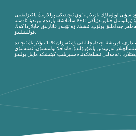
سۇنى ئۈنۈملۈك تازىلاپ، ئۆي ئىچىدىكى پوللارنىڭ پاكىزلىقىنى
دۇ.
(
پولىۋىنىل خىلورىد
)
ەر چىداملىق بولۇپ، ئىشىك ۋە ئۆيلەر قاتارلىق جايلاردا كەڭ
قوللىنىلىدۇ.
بۇلارنىڭ ئىچىدە، TPE ماتېرىيالىدىن ياسالغان گىلەملەر سىيرىلىشقا قارشى تۇرۇش ئىقتىدارى، قېرىشقا چىدامچانلىقى ۋە ئەرزان
تەرىپىدىن ياقتۇرۇلىدۇ. قانداقلا بولمىسۇن، ئەنئەنىۋى TPE سىيرىلىشقا قارشى گىلەملەر، بولۇپمۇ مۇنچا