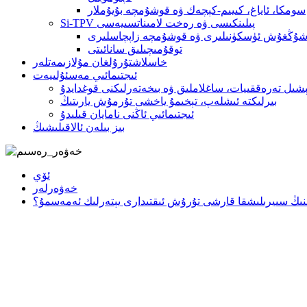
سومكا، ئاياغ، كىيىم-كېچەك ۋە قوشۇمچە بۇيۇملار
Si-TPV پىلىنكىسى ۋە رەخت لامىناتسىيەسى
شۇڭغۇش ئۈسكۈنىلىرى ۋە قوشۇمچە زاپچاسلىرى
توقۇمىچىلىق سانائىتى
خاسلاشتۇرۇلغان مۇلازىمەتلەر
ئىجتىمائىي مەسئۇلىيەت
ېشىل تەرەققىيات، ساغلاملىق ۋە بىخەتەرلىكنى قوغدايدۇ
بىرلىكتە ئىشلەپ، تېخىمۇ ياخشى تۇرمۇش يارىتىڭ
ئىجتىمائىي ئاڭنى نامايان قىلىدۇ
بىز بىلەن ئالاقىلىشىڭ
ئۆي
خەۋەرلەر