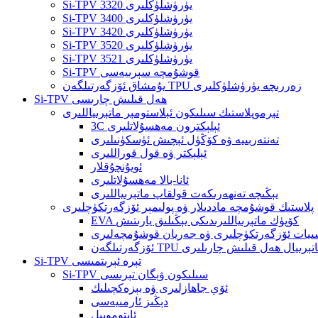
Si-TPV 3320 يۈرۈشلۈكلىرى
Si-TPV 3400 يۈرۈشلۈكلىرى
Si-TPV 3420 يۈرۈشلۈكلىرى
Si-TPV 3520 يۈرۈشلۈكلىرى
Si-TPV 3521 يۈرۈشلۈكلىرى
Si-TPV قوشۇمچە سېرىيەسى
يۇمشاق ئۆزگەرتىلگەن TPU زەررىچە يۈرۈشلۈكلىرى
Si-TPV ھەل قىلىش چارىسى
تېرموپلاستىك سىلىكون ئېلاستومېر ماتېرىياللىرى
3C ئېلېكترون مەھسۇلاتلىرى
تەنتەربىيە ۋە كۆڭۈل ئېچىش ئۈسكۈنىلىرى
ئېلېكتر ۋە قول قوراللىرى
ئويۇنچۇقلار
ئانا-بالا مەھسۇلاتلىرى
يېڭىچە تەنھەرىكەت قولقاپ ماتېرىياللىرى
پلاستىك قوشۇمچە ماددىلار ۋە پولىمېر ئۆزگەرتكۈچلىرى
EVA كۆپۈك ماتېرىياللىرىدىكى يېڭىلىق يارىتىش
يات ئۆزگەرتكۈچلىرى ۋە جەريان قوشۇمچەلىرى
ارىتىش ماتېرىيال ھەل قىلىش چارىلىرى
Si-TPV تېرە ئېرىتمىسى
Si-TPV سىلىكون ۋېگان تېرىسى
ئۆي جاھازلىرى ۋە بېزەكچىلىك
دېڭىز ئارمىيەسى
ئاپتوموبىل