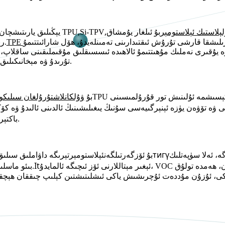
,
,
پلاستىك ئېلاستومېر
بۇ ئىلغار يۇمشاق TPU ئۆزگەرتكۈچ زەررىچىلىرىنى
Si-TPV
يېڭىلىق يارىتىشچان ئۆزگەرتىلگەن TPU
لىشقا قارشى تۇرۇش ئىقتىدارىنى تەمىنلەيدۇ، ھۆل شارائىتتىمۇ
رېزىنكىغا قوشۇشقا بولىدۇ.
 ۋە يۇقىرى نەملىك مۇھىتتىمۇ ئالاھىدە ئىسسىقلىق مۇقىملىقىنى ساقلاپ
تۇرىدۇ ۋە مېخانىكىلىق خۇسۇسىيەتنى ساقلايدۇ.
بۇ
TPU يۈزىگە تەكشى تارقالغان بولۇپ، ئىنتايىن ئۇپراشقا چىداملىق كېسىشمە ئۇلىنىش تور قۇرۇلمىسىنى
ۋۇلكانلاشتۇرۇلغان سىلىك
ە تۆۋەن يۈزە ئېنېرگىيەسى سۇنىڭ يىغىلىشىنىڭ ئالدىنى ئالىدۇ ۋە كۆكۈ
باكتېر
گىلەم يۈزىدە ئۆسۈش.
тигү
بۇ ئۆزگەرتىلگەن
ئېلاستومېر
ە، ئەلا سۈپەتلىك
تېرىگە داۋاملىق سىلى
It
ش نىسبىتى تۆۋەن، ھەمدە تولۇق
بىئو ماسلىشىشچانلىقنى تەمىنلەيدۇ.