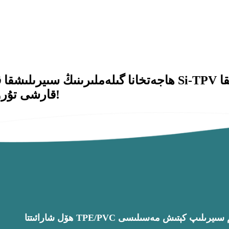
ھاجەتخانا گىلەملىرىنىڭ سىيرىلىشقا قارشى تۇرۇش ئىقتىد
قارشى تۇرۇش چارىسى بىلەن تەمىنلەيدىغانلىقىنى بايقاڭ!
ەملەرنىڭ دائىم سىيرىلىپ كېتىش مەسىلىسى