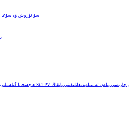
سۇ ئۈزۈش ۋە سۇغا 
ي