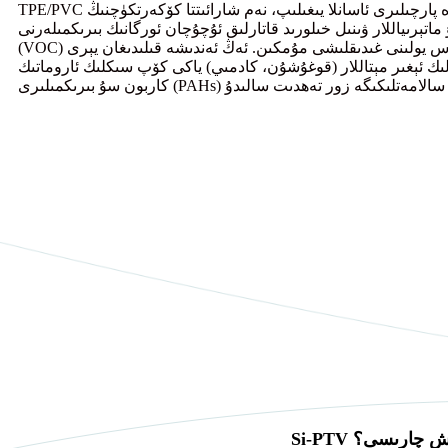
TPE/PVC گىلەملىرىنىڭ مىكرو تۆشۈكلۈك يۈزىدە سوپۇن قالدۇقلىرى ۋە تېرە پارچىلىرى ئاسانلا يىغىلىپ، نەم شارائىتتا كۆكەرتكۈچنىڭ
تېرىياللار ۋىنىل خىلورىد قاتارلىق ئۇچۇچان ئورگانىك بىرىكمىلەرنى
(VOC) قويۇپ بېرىشى مۇمكىن، بۇ ئۇزۇن مۇددەت تەسىرگە ئۇچرىسا نەپەس يولىنى غىدىقلىشى مۇمكىن. ئەڭ ئەندىشە قىلىدىغان يېرى
لىك ئېغىر مېتاللار (قوغۇشۇن، كادمىي) ياكى كۆپ سىكلىك ئاروماتىك
ىش چارىسى؟