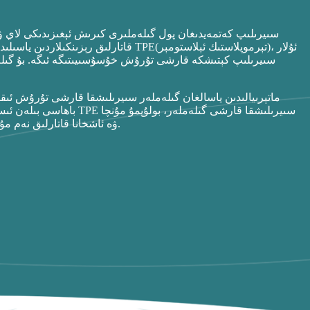
سىيرىلىپ كەتمەيدىغان پول گىلەملىرى كىرىش ئېغىزىدىكى لاي ۋە 
، ئۇلار
)
تېرموپلاستىك ئېلاستومېر
(
ياكى TPE
ساقلاشقا ياردەم بېرىدۇ. ئادەتتە PVC قاتارلىق رېزىنكىلاردىن ياسىلى
سىيرىلىپ كېتىشكە قارشى تۇرۇش خۇسۇسىيىتىگە ئىگە. بۇ گىلەمل
باھاسى بىلەن ئىستېمالچىلار 
ۋە ئاشخانا قاتارلىق نەم مۇھىتلاردا، ئەمەلىي ئىشلەتكەندە سىيرىلىپ كېتىشكە مايىل بولىدۇ.