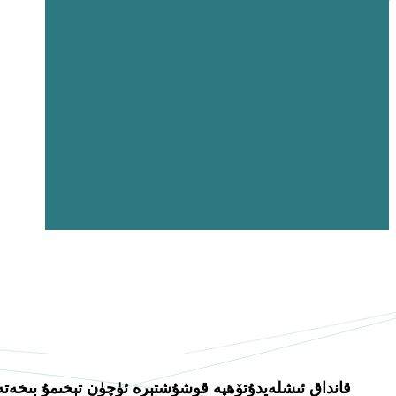
تۆھپە قوشۇش
Si-PTV قانداق ئىشلەيدۇ
تېرە ئۈچۈن تېخىمۇ بىخەتە