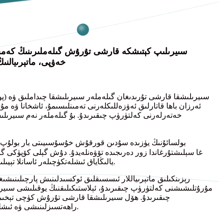
خەۋپى، ماتېرىيالن
ئەرزان باھا قاتارلىق ئەۋزەللىكلەرنى تەمىنلىسىمۇ، ئاشخانا ۋە مۇ
خەتەرلەرنى كەلتۈرۈپ چىقىرىدۇ. بۇ گىلەملەر نەم سىيرىلى
E بولسا
ئۇنىڭ يۈزىدە سۇدىن قورقۇش خۇسۇسىيىتى بار بولۇپ، 
يالىڭاياق ئىشلەتكۈچىلەر ئاسانلا تېيىلىپ يىقىلىپ چۈشۈپ، ئېغىر بىخەتەرلىك خەۋپىنى كەلتۈرۈپ چىقىرىدۇ.
رېزىنكىلىق ماتېرىياللار ئىسسىقلىق ئوكسىدلىنىش پارچىلىنىش
مۇرۇتلىشىشنى كەلتۈرۈپ چىقىرىدۇ، ئېلاستىكىلىقنىڭ يوقىلىشى سىي
چىقىرىدۇ. ھۆل سىيرىلىشقا قارشى تۇرۇش كۈچى تېخىمۇ 
راھەتسىزلىنىشى ۋە ئىشلىتىش تەجرىبىسىنىڭ ناچارلىشىشىنى كەلتۈرۈپ چىقىرىشى مۇمكىن.