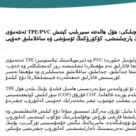
ئەنئەنىۋى TPE/PVC سىيرىلىپ كېتىشكە قارشى تۇرۇش گىلەملىرىنىڭ كەمچىلىكى: ھۆل ھالەتتە سىيرىلىپ كېتىش
ىڭ پارچىلىنىشى، كۆكۈرۈكنىڭ ئۆسۈشى ۋە ساغلاملىق خەۋپى
ئەنئەنىۋى TPE (تېرموپلاستىك ئېلاستومېر) ۋە PVC (پولىۋىنىل خىلورىد) سىيرىلىشقا قارشى تۇرىدىغان گىلەملەر سىيرىلىشقا چىداملىق ۋە
نچا قاتارلىق نەم مۇھىتلاردا ئىشلىتىشتە زور كەمچىلىكلەر ۋە خەۋپ-
شقا چىداملىق، چىداملىق، ساغلاملىق مەسىلىلىرى ۋە مۇھىتقا تەسىر
كۆرسىتىش قاتارلىق جەھەتلەردە قىيىنچىلىقلارغا دۇچ كېلىدۇ.
ئۇ ئۈزۈلمەس سۇ پەردىسىنى ھاسىل قىلىدۇ، بۇنىڭ بىلەن ھۆل
TP
سۈركىلىش كوئېففىتسېنتى (COF) قۇرۇق COF غا سېلىشتۇرغاندا زور دەرىجىدە تۆۋەنلەيدۇ. دۇش گېلى كۆپۈكى گىلەم يۈزىدە قالغاندا،
ىغا مايىل: ئۇزۇن مەزگىل ئىسسىق سۇغا دۇچ كېلىش قاتتىقلىشىش ۋە
رىلىشقا قارشى تۇرۇش توقۇلمىلىرىنىڭ چۆكۈپ كېتىشىنى كەلتۈرۈپ
تۆۋەنلىگەندە، ماتېرىيالنىڭ تېگىش خۇسۇسىيىتى ئۆزگىرىپ، پۇتنىڭ