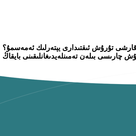
ارى يېتەرلىك ئەمەسمۇ؟ Si-TPV نىڭ قانداق قىلىپ مۇقىم ھۆل سىيرىلىشقا