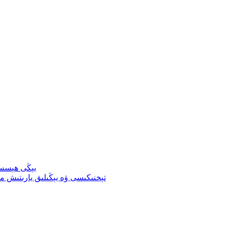
يېڭى ھېسسى
ئۆزگەرتىلگەن TPU تېخنىكىسى ۋە يېڭىلىق ي