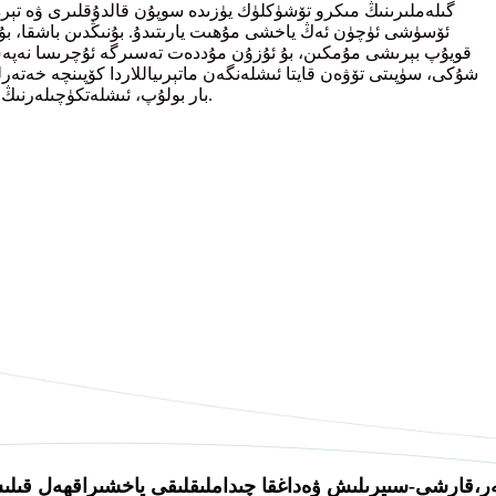
ئۆسۈشى ئۈچۈن ئەڭ ياخشى مۇھىت يارىتىدۇ. بۇنىڭدىن باشقا، بۇ ما
شۇكى، سۈپىتى تۆۋەن قايتا ئىشلەنگەن ماتېرىياللاردا كۆپىنچە خەتەر
كاربون سۇ بىرىكمىلىرى (PAHs) بار بولۇپ، ئىشلەتكۈچىلەرنىڭ سالامەتلىكىگە زور تەھدىت سالىدۇ.
قارشى
داغقا چىداملىقلىقى ياخشىراق
ر،
-سىيرىلىش ۋە
ھەل قىل