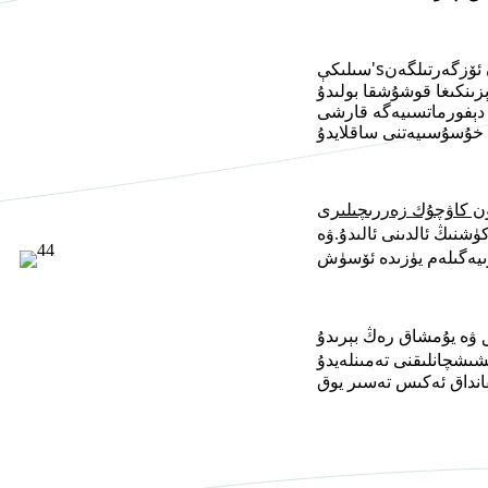
s
'
سىلىكې
، دېفورماتسىيەگە قارشى
ون كاۋچۇك زەررىچىلىرى
ۋە
شنىڭ ئالدىنى ئالىدۇ.
ىيە
ق ۋە يۇمشاق رەڭ بېرىدۇ