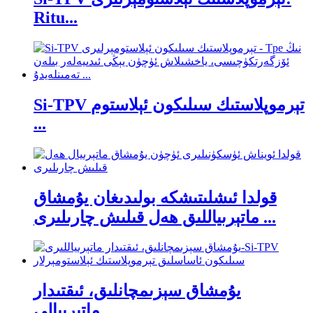
Ritu...
Si-TPV تېرموپلاستىك سىلىكون ئېلاستوم
...
قولدا ئىشلىتىشكە بولىدىغان يۇمشاق
ماتېرىياللىق ھەل قىلىش چارىلىرى ...
يۇمشاق سېزىمچانلىق، ئىقتىدار
ماتېرىيالى ...