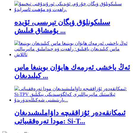
سىلىكونلۇق ۋېگان تېرىسى، ئۆيدە
يۇمشاق قىلىش ...
ئەڭ ياخشى ئەرمەك ھايۋان بوينىغا ماس
كېلىدىغان ...
ئىمكانقەدەر ئۇزاققىچە داۋاملىشىدىغان
مودا تەرەققىياتى: Si-T...