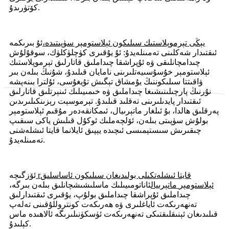
كۆتۈرىدۇ.
يېڭى تېرموپلاستىك سىلىكون ئېلاستومېر سۈپىتىدە،
ئۇ بىرىكمە
ئىقتىدار شەكلىنى تەمىنلەيدۇ: ئۇ يۇقىرى كۈچلۈكلۈك، سوقۇلۇش
چىدامچانلىقى ۋە ئۇپراشقا چىداملىق قاتارلىق تېرموپلاستىك
ئېلاستومېر خۇسۇسىيەتلىرىنى نامايان قىلىدۇ، شۇنىڭ بىلەن بىر
ۋاقىتتا سىلىكوننىڭ يۇمشاق تېگىش تۇيغۇسى، ئۇلترا بىنەپشە
نۇرنىڭ پارچىلىنىشىغا چىداملىق ۋە خىمىيىلىك ئىنېرتلىق قاتارلىق
ئىقتىدار پايدىلىرىنى تەقلىد قىلىدۇ. تېرموسېت رېزىنكىلىرىدىن
پەرقلىق ھالدا، بۇ ئىلغار ماتېرىيال، ئىمكانقەدەر مۇقىم ئېلاستومېر
بولۇش سۈپىتى بىلەن، ئۆلچەملىك ئوكۇل قىلىش ياكى سىقىپ
چىقىرىش سىستېمىسى ئىچىدە يېپىق ئايلانما قايتا ئىشلەشنى
تەمىنلەيدۇ.
قايتا ئىشلەتكىلى بولىدىغان سىلىكون ئاساسلىق
r
ئۆزگىچە
ئېلاستومېر
ماتېرىيال
ئاناتومىيىلىك ماسلىشىشچانلىق بىلەن بىرگە،
چىداملىق ئۇپراشقا چىداملىق بولۇپ، يۇقىرى ئىقتىدارلىق
تەنھەرىكەت ئاياغلىرى ۋە ھەرىكەت كونتروللۇقىنى تەلەپ
قىلىدىغان ئېنىقلىقتىكى تەنھەرىكەت ئۈسكۈنىلىرىگە ئالاھىدە ماس
كېلىدۇ.