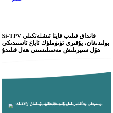
Si-TPV قانداق قىلىپ قايتا ئىشلەتكىلى
بولىدىغان، يۇقىرى ئۈنۈملۈك ئاياغ ئاستىدىكى
ھۆل سىيرىلىش مەسىلىسىنى ھەل قىلىدۇ