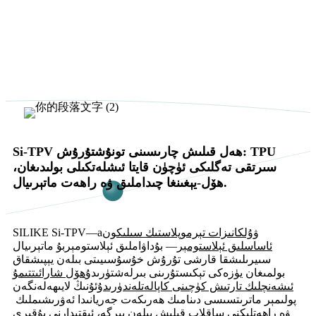
Si-TPV ھەل قىلىش چارىسىنى تونۇشتۇرۇش: TPU
سىرتقى تەگلىكى ئۈچۈن قايتا ئىشلەتكىلى بولىدىغان،
ھۆل-يېغىنغا چىداملىق ۋە راھەت ماتېرىيال.
ۋۇلكانىزات تېرموپلاستىك سىلىكون
SILIKE Si-TPV—a
ئاساسلىق ئېلاستومېر
— بۇ
داۋاملىق
ئېلاستومېر
بۇ ماتېرىيال
سىيرىلىشقا قارشى تۇرۇش خۇسۇسىيىتى بىلەن يېپىشقاق
بولمىغان يۈزەكى تېكىستۇرىنى بىرلەشتۈرىدۇ
ھۆل شارائىتتىمۇ
ئىشەنچلىك تارتىش كۈچىنى كاپالەتلەندۈرىدۇ
ئۇنىڭ لايىھەلەنگەن
پولىمېر ماترىتسىسى دىنامىك ھەرىكەت جەريانىدا ئەۋرىشىملىك ​​
ۋە راھەتلىكنى ساقلاپ قېلىش بىلەن بىرگە، ئىقتىدارنى يۇقىرى