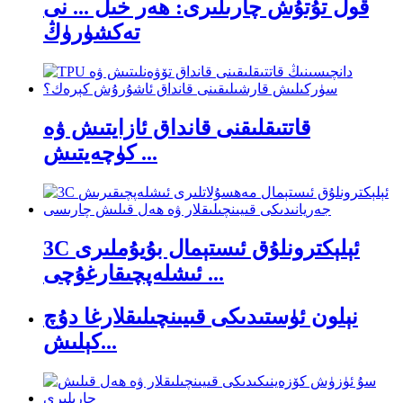
قول تۇتۇش چارىلىرى: ھەر خىل ... نى
تەكشۈرۈڭ
قاتتىقلىقنى قانداق ئازايتىش ۋە
كۈچەيتىش ...
3C ئېلېكترونلۇق ئىستېمال بۇيۇملىرى
ئىشلەپچىقارغۇچى ...
نېلون ئۈستىدىكى قىيىنچىلىقلارغا دۇچ
كېلىش...