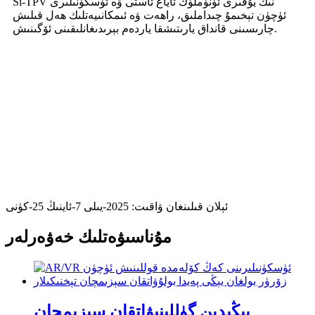
Si-TPV نىڭ يۇقىرى ئۈنۈملۈك ئاياغ ئاستى ۋە ئۈسكۈنىلىرى
ئۈچۈن تېخىمۇ چىداملىق، راھەت ۋە ئىمكانىيەتلىك ھەل قىلىش
چارىسىنى قانداق يارىتىشقا ياردەم بېرىدىغانلىقىنى ئۆگىنىش.
ئېلان قىلىنغان ۋاقىت: 2025-يىلى 7-ئاينىڭ 25-كۈنى
مۇناسىۋەتلىك خەۋەرلەر
يېڭىدىن گۈللىنىۋاتقان سېزىمچان