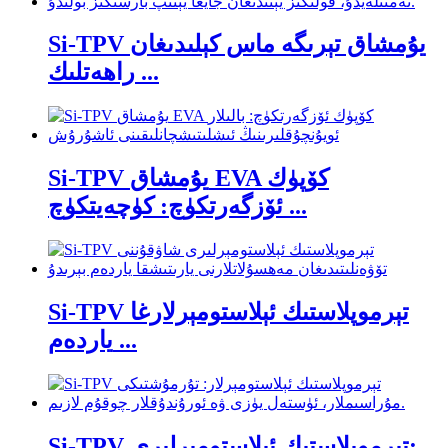
Si-TPV يۇمشاق تېرىگە ماس كېلىدىغان
راھەتلىك ...
Si-TPV يۇمشاق EVA كۆپۈك
ئۆزگەرتكۈچ: كۈچەيتكۈچ ...
Si-TPV تېرموپلاستىك ئېلاستومېرلارغا
ياردەم ...
Si-TPV تېرموپلاستىك ئېلاستومېرلىرى: