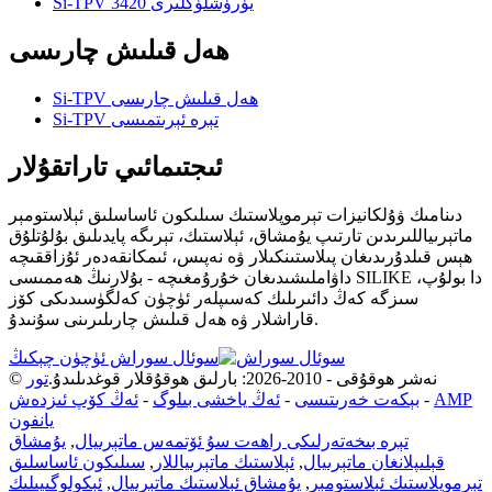
Si-TPV 3420 يۈرۈشلۈكلىرى
ھەل قىلىش چارىسى
Si-TPV ھەل قىلىش چارىسى
Si-TPV تېرە ئېرىتمىسى
ئىجتىمائىي تاراتقۇلار
دىنامىك ۋۇلكانيزات تېرموپلاستىك سىلىكون ئاساسلىق ئېلاستومېر
ماتېرىياللىرىدىن تارتىپ يۇمشاق، ئېلاستىك، تېرىگە پايدىلىق بۇلۇتلۇق
ھېس قىلدۇرىدىغان پىلاستىنكىلار ۋە نەپىس، ئىمكانقەدەر ئۇزاققىچە
داۋاملىشىدىغان خۇرۇمغىچە - بۇلارنىڭ ھەممىسى SILIKE دا بولۇپ،
سىزگە كەڭ دائىرىلىك كەسىپلەر ئۈچۈن كەلگۈسىدىكى كۆز
قاراشلار ۋە ھەل قىلىش چارىلىرىنى سۇنىدۇ.
سوئال سوراش ئۈچۈن چېكىڭ
© نەشر ھوقۇقى - 2010-2026: بارلىق ھوقۇقلار قوغدىلىدۇ.
تور
AMP
-
بېكەت خەرىتىسى
-
ئەڭ ياخشى بىلوگ
-
ئەڭ كۆپ ئىزدەش
يانفون
تېرە بىخەتەرلىكى راھەت سۇ ئۆتمەس ماتېرىيال
,
يۇمشاق
قېلىپلانغان ماتېرىيال
,
ئېلاستىك ماتېرىياللار
,
سىلىكون ئاساسلىق
تېرموپلاستىك ئېلاستومېر
,
يۇمشاق ئېلاستىك ماتېرىيال
,
ئېكولوگىيىلىك