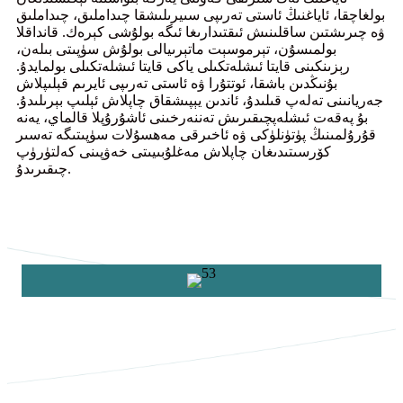
بولغاچقا، ئاياغنىڭ ئاستى تەرىپى سىيرىلىشقا چىداملىق، چىداملىق
ۋە چىرىشتىن ساقلىنىش ئىقتىدارىغا ئىگە بولۇشى كېرەك. قانداقلا
بولمىسۇن، تېرموسېت ماتېرىيالى بولۇش سۈپىتى بىلەن،
رېزىنكىنى قايتا ئىشلەتكىلى ياكى قايتا ئىشلەتكىلى بولمايدۇ.
بۇنىڭدىن باشقا، ئوتتۇرا ۋە ئاستى تەرىپى ئايرىم قېلىپلاش
جەريانىنى تەلەپ قىلىدۇ، ئاندىن يېپىشقاق چاپلاش ئېلىپ بېرىلىدۇ.
بۇ پەقەت ئىشلەپچىقىرىش تەننەرخىنى ئاشۇرۇپلا قالماي، يەنە
قۇرۇلمىنىڭ پۈتۈنلۈكى ۋە ئاخىرقى مەھسۇلات سۈپىتىگە تەسىر
كۆرسىتىدىغان چاپلاش مەغلۇبىيىتى خەۋپىنى كەلتۈرۈپ
چىقىرىدۇ.