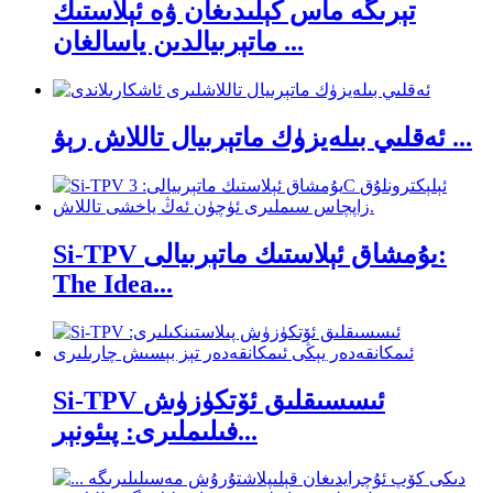
تېرىگە ماس كېلىدىغان ۋە ئېلاستىك
ماتېرىيالدىن ياسالغان ...
ئەقلىي بىلەيزۈك ماتېرىيال تاللاش رېۋ ...
Si-TPV يۇمشاق ئېلاستىك ماتېرىيالى:
The Idea...
Si-TPV ئىسسىقلىق ئۆتكۈزۈش
فىلىملىرى: پىئونېر...