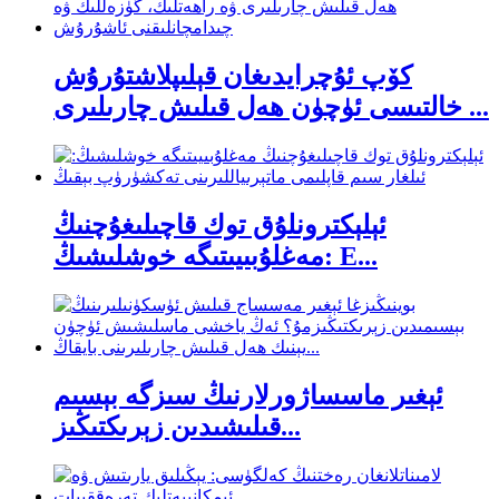
كۆپ ئۇچرايدىغان قېلىپلاشتۇرۇش
خالتىسى ئۈچۈن ھەل قىلىش چارىلىرى ...
ئېلېكترونلۇق توك قاچىلىغۇچنىڭ
مەغلۇبىيىتىگە خوشلىشىڭ: E...
ئېغىر ماسساژورلارنىڭ سىزگە بېسىم
قىلىشىدىن زېرىكتىڭىز...