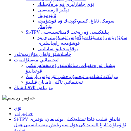
ئۆي جاھازلىرى ۋە بېزەكچىلىك
دېڭىز ئارمىيەسى
ئاپتوموبىل
سومكا، ئاياغ، كىيىم-كېچەك ۋە قوشۇمچە
بۇيۇملار
Si-TPV پىلىنكىسى ۋە رەخت لامىناتسىيەسى
سۇ ئۈزۈش ۋە سۇغا شۇڭغۇش ئۈسكۈنىلىرى ۋە
قوشۇمچە زاپچاسلىرى
توقۇمىچىلىق سانائىتى
خاسلاشتۇرۇلغان مۇلازىمەتلەر
ئىجتىمائىي مەسئۇلىيەت
يېشىل تەرەققىيات، ساغلاملىق ۋە بىخەتەرلىكنى
قوغدايدۇ
بىرلىكتە ئىشلەپ، تېخىمۇ ياخشى تۇرمۇش يارىتىڭ
ئىجتىمائىي ئاڭنى نامايان قىلىدۇ
بىز بىلەن ئالاقىلىشىڭ
ئۆي
خەۋەرلەر
Si-TPV قانداق قىلىپ قايتا ئىشلەتكىلى بولىدىغان، يۇقىرى
ئۈنۈملۈك ئاياغ ئاستىدىكى ھۆل سىيرىلىش مەسىلىسىنى ھەل
قىلىدۇ