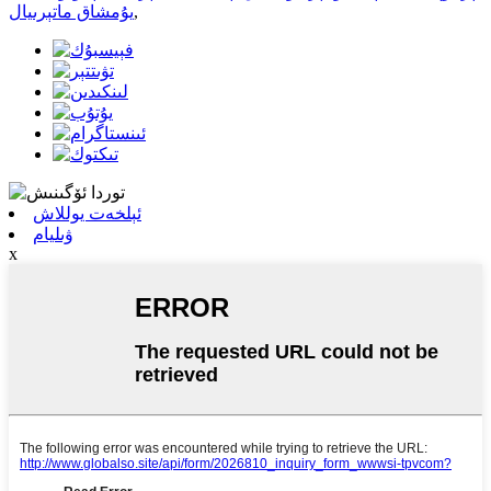
,
يۇمشاق ماتېرىيال
ئېلخەت يوللاش
ۋىليام
x