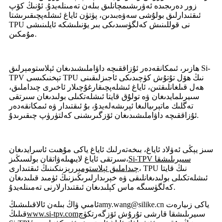
زور دەرىجىدە ئەۋرىشىمچانلىق بىلەن تەمىنلەيدۇ. ئۇنىڭ كۆپ
ئىقتىدارلىق بولۇشى سەۋەبىدىن، پۈتۈن ئاياغ ئىشلەپچىقىرىشتا
TPU نى قوللىنىش كەلگۈسىدىكى بىر يۆنىلىشكە ئايلىنىشى
مۇمكىن.
ھازىر، ئىمكانقەدەر ئۇزاققىچە داۋاملىشىدىغان ئېلاستومېرلىق Si-
TPV تېخنىكىسى TPU نىڭ ھۆل تۇتۇش كۈچىدىكى ئاجىزلىقىنى
ھەل قىلغانلىقتىن، ئاياغ ئىشلەپچىقارغۇچىلار ئاخىرى چىداملىق،
سىيرىلمايدىغان ۋە تولۇق قايتا ئىشلەتكىلى بولىدىغان سىرتقى
تەگلىك ماتېرىيالىغا ئېرىشەلەيدۇ، بۇ ئىقتىدار ۋە ئىمكانقەدەر
ئۇزاققىچە داۋاملىشىدىغان ئۆزگىرىشنى كەلتۈرۈپ چىقىرىدۇ.
سىز يېڭى ئەۋلاد ئاياغ، بىخەتەرلىك ئاياغ ياكى مۇھىت ئاسرايدىغان
Si-TPV سىيرىلىشقا
سىرتقى ئاياغ لايىھىلەۋاتقان بولسىڭىز،
چىداملىق ئېلاستومېر
رېزىنكىنىڭ ئىقتىدارى، TPU نىڭ قايتا
ئىشلەتكىلى بولىدىغانلىقى ۋە خېرىدارلىرىڭىزنىڭ ئۈمىد قىلىدىغان
كەلگۈسىگە ماس كېلىدىغان ئىقتىدارلارنى تەمىنلەيدۇ.
ياكى زىيارەت
amy.wang@silike.cn
ئامىي ۋاڭ بىلەن ئالاقىلىشىڭ
سىيرىلىشقا قارشى تۇرۇش ئۆزگەرتكۈچ
www.si-tpv.com
قىلىڭ