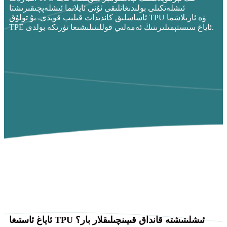
ئىشلەتكىلى بولىدىغانلىقى ئۇنى ئايلانما ئىشلەپچىقىرىشتا
ئاساسلىق كاندىدات قىلىپ قويدى. بۇ تولۇق TPU ۋە ئارىلاشما
TPE ئاياغ سىستېمىلىرىنىڭ ئەمەلىي قوللىنىلىشىغا تۈرتكە بولدى.
ئاياغ ئاستىغا TPU ئىشلىتىشتە قانداق قىيىنچىلىقلار بار؟