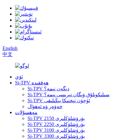
English
中文
ئۆي
Si-TPV ھەققىدە
Si-TPV دېگەن نېمە؟
Si-TPV سىلىكونلۇق ۋېگان تېرىسى نېمە؟
Si-TPV ئۈچۈن تېخنىكا يېڭىلىقى
خەۋەر ۋە ئەھۋال
مەھسۇلات
Si-TPV 2150 يۈرۈشلۈكلىرى
Si-TPV 2250 يۈرۈشلۈكلىرى
Si-TPV 3100 يۈرۈشلۈكلىرى
Si-TPV 3300 يۈرۈشلۈكلىرى