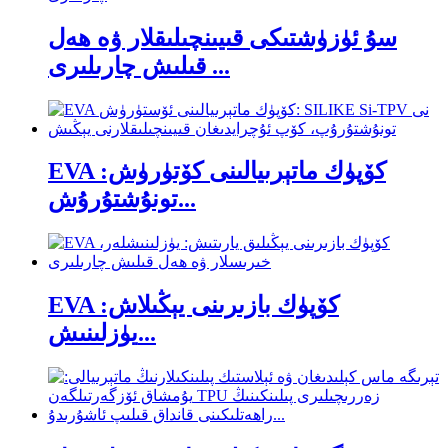
سۇ ئۈزۈشتىكى قىيىنچىلىقلار ۋە ھەل
قىلىش چارىلىرى ...
EVA كۆپۈك ماتېرىيالىنى كۆتۈرۈش:
تونۇشتۇرۇش...
EVA كۆپۈك بازىرىنى يېڭىلاش:
يۈزلىنىش...