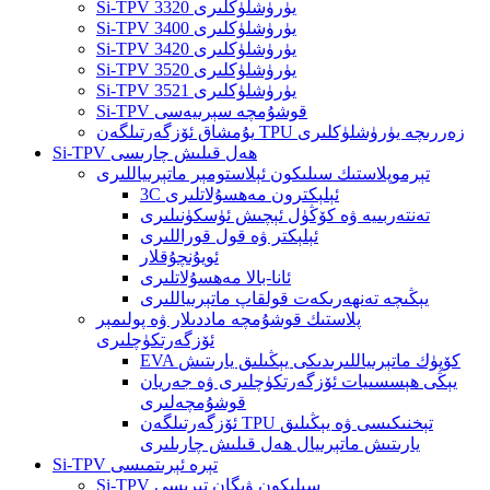
Si-TPV 3320 يۈرۈشلۈكلىرى
Si-TPV 3400 يۈرۈشلۈكلىرى
Si-TPV 3420 يۈرۈشلۈكلىرى
Si-TPV 3520 يۈرۈشلۈكلىرى
Si-TPV 3521 يۈرۈشلۈكلىرى
Si-TPV قوشۇمچە سېرىيەسى
يۇمشاق ئۆزگەرتىلگەن TPU زەررىچە يۈرۈشلۈكلىرى
Si-TPV ھەل قىلىش چارىسى
تېرموپلاستىك سىلىكون ئېلاستومېر ماتېرىياللىرى
3C ئېلېكترون مەھسۇلاتلىرى
تەنتەربىيە ۋە كۆڭۈل ئېچىش ئۈسكۈنىلىرى
ئېلېكتر ۋە قول قوراللىرى
ئويۇنچۇقلار
ئانا-بالا مەھسۇلاتلىرى
يېڭىچە تەنھەرىكەت قولقاپ ماتېرىياللىرى
پلاستىك قوشۇمچە ماددىلار ۋە پولىمېر
ئۆزگەرتكۈچلىرى
EVA كۆپۈك ماتېرىياللىرىدىكى يېڭىلىق يارىتىش
يېڭى ھېسسىيات ئۆزگەرتكۈچلىرى ۋە جەريان
قوشۇمچەلىرى
ئۆزگەرتىلگەن TPU تېخنىكىسى ۋە يېڭىلىق
يارىتىش ماتېرىيال ھەل قىلىش چارىلىرى
Si-TPV تېرە ئېرىتمىسى
Si-TPV سىلىكون ۋېگان تېرىسى