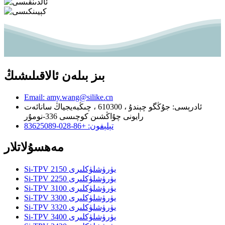
بىز بىلەن ئالاقىلىشىڭ
Email: amy.wang@silike.cn
ئادرېسى: جۇڭگو چېندۇ ، 610300 ، چىڭبەيجياڭ سانائەت
رايونى چۇاڭشىن كوچىسى 336-نومۇر
تېلېفون: +86-028-83625089
مەھسۇلاتلار
Si-TPV 2150 يۈرۈشلۈكلىرى
Si-TPV 2250 يۈرۈشلۈكلىرى
Si-TPV 3100 يۈرۈشلۈكلىرى
Si-TPV 3300 يۈرۈشلۈكلىرى
Si-TPV 3320 يۈرۈشلۈكلىرى
Si-TPV 3400 يۈرۈشلۈكلىرى