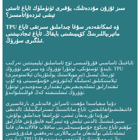
سىز ئۇزۇن مۇددەتلىك، يۇقىرى ئۈنۈملۈك ئاياغ ئاستى
تېشى ئىزدەۋاتامسىز؟
TPU ۋە ئىمكانقەدەر سۇغا چىداملىق سىرتقى ئاياغ
ماتېرىياللىرىنىڭ كۆپىيىشىنى بايقاڭ. ئاياغ ئىجادىيىتىنى
ئىلگىرى سۈرۈڭ.
ئاياغنىڭ ئاساسىي قۇرۇلمىسى ئۈچ ئاساسلىق ئېلېمېنتتىن تەركىب
تاپىدۇ: ئۈستۈنكى، ئوتتۇرا تۈۋرۈك ۋە سىرتقى تۈۋرۈك. TPU
(تېرموپلاستىك پولىئۇرېتان ئېلاستومېرى) ئۆزىنىڭ ئېسىل
ئېلاستىكىلىق ئەسلىگە كەلتۈرۈش خۇسۇسىيىتى ۋە كۆپ
ئىقتىدارلىق ئىشلەپچىقىرىش ئىقتىدارى سەۋەبىدىن ئوتتۇرا
تۈۋرۈك ئىشلىتىشتە كەڭ قوللىنىلىۋاتىدۇ.
دۇنيا مىقياسىدا مۇھىت ئاسراش قائىدىلىرى بارغانسېرى
قاتتىقلىشىۋاتقانلىقتىن، ئاياغ سانائىتىنىڭ ئىستراتېگىيىلىك ئالدىنقى
ئورۇندا تۇرىدىغان ئىشى، ئۇپراشقا چىداملىق بولۇش،
سىيرىلىشنىڭ ئالدىنى ئېلىش ۋە ئېنېرگىيە قايتۇرۇش قاتارلىق
مۇھىم ئاياغ تەپكۈچ خۇسۇسىيەتلىرىنى ساقلاپ قالالايدىغان قايتا
ئىشلەتكىلى بولىدىغان ماتېرىياللارنى تەرەققىي قىلدۇرۇشتىن
ئىبارەت. TPU نىڭ تېرموپلاستىك ئېلاستومېر سۈپىتىدە قايتا