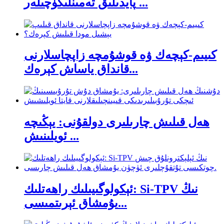
پايدىلىق تەمىنلىگۈچىلەر ...
كىيىم-كېچەك ۋە قوشۇمچە زاپچاسلارنى
قانداق ياساش كېرەك...
ھەل قىلىش چارىلىرى دولقۇنى: يېڭىچە
ئويلىنىش ...
ئېكولوگىيىلىك راھەتلىك: Si-TPV نىڭ
يۇمشاق ئېرىتمىسى...