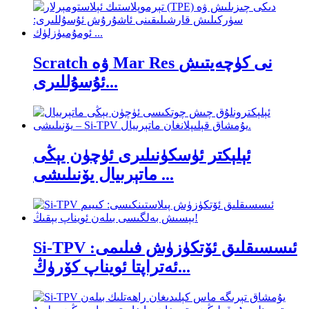
Scratch ۋە Mar Res نى كۈچەيتىش
ئۇسۇللىرى...
ئېلېكتر ئۈسكۈنىلىرى ئۈچۈن يېڭى
ماتېرىيال يۆنىلىشى ...
Si-TPV ئىسسىقلىق ئۆتكۈزۈش فىلىمى:
ئەتراپتا ئويناپ كۆرۈڭ...