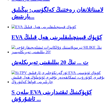
لامىناتلانغان رەختنىڭ كەلگۈسى: يېڭىلىق
يارىتىش...
EVA كۆپۈك قىيىنچىلىقلىرىنى ھەل قىلىڭ
ت ... نىڭ 20 يىللىقىنى تەبرىكلەش
S بىلەن EVA كۆپۈكىنىڭ ئىقتىدارىنى
ئاشۇرۇش ...