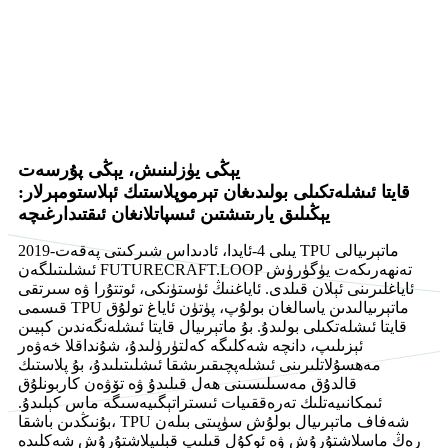
يېڭى يۈزلىنىش، يېڭى پۇرسەت
قايتا ئىشلەتكىلى بولىدىغان تېرموپلاستىك ئېلاستومېرلار:
يېڭىلىق يارىتىشتىن ئىسپاتلانغان ئىقتىدارغىچە
2019-يىلى 4-ئايدا، ئادىداس شىركىتى پەقەت TPU ماتېرىيالى
ئىشلىتىلگەن FUTURECRAFT.LOOP تەنھەرىكەت يۈگۈرۈش
ئاياغلىرىنى ئېلان قىلدى. ئاياغنىڭ ئۈستۈنكى، ئوتتۇرا ۋە سىرتقى
قىسمى TPU ماتېرىيالىدىن ياسالغان بولۇپ، پۈتۈن ئاياغ تولۇق
قايتا ئىشلەتكىلى بولىدۇ. بۇ ماتېرىيال قايتا ئىشلەنگەندىن كېيىن
ئېزىلىپ، دانچە شەكلىگە كەلتۈرۈلىدۇ، شۇنداقلا خەۋەر
مەھسۇلاتلىرىنى ئىشلەپچىقىرىشقا ئىشلىتىلىدۇ، بۇ پلاستىك
قالدۇق مەسىلىسىنى ھەل قىلىدۇ ۋە تۆۋەن كاربونلۇق
ئىمكانىيەتلىك تەرەققىيات ئىستراتېگىيەسىگە ماس كېلىدۇ.
بۇنىڭدىن باشقا، TPU شەفاف ماتېرىيال بولۇش سۈپىتى بىلەن
رەڭ ماسلاشتۇرۇش ۋە ئوكۇل قىلىپ قېلىپلاشتۇرۇش شەكلىدە