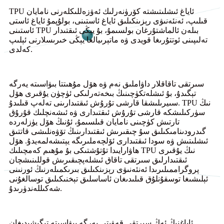
TPU ئاياغ ئىشلىتىشتە كۆرۈنەرلىك ئەۋزەللىكلەرنى نامايان
قىلىپ، ئەنئەنىۋى رېزىنكىلىق ئاياغ ئاستىنى، بولۇپمۇ ئاياغ ئاستى
ئاستىنى TPU بىلەن ئالماشتۇرغان بولسىمۇ، بۇ يېڭى ئىقتىدار
تەلىپىنى ئوتتۇرىغا قويدى ۋە ماتېرىيالغا يېڭى خىرىسلارنى ئېلىپ
كەلدى.
سىرتقى تاقاقلار داۋاملىق نەم ۋە ھۆل مۇھىتتا بىۋاسىتە يەرگە
تېگىدۇ، بۇ ئىشلەتكۈچىنىڭ بىخەتەرلىكى ئۈچۈن يۇقىرى ھۆل
سىيرىلىشقا قارشى تۇرۇش ئىقتىدارىنى تەلەپ قىلىدۇ. TPU نىڭ
سۈركىلىشكە قارشى تۇرۇش ئىقتىدارى ۋە ئىشەنچلىك قۇرۇق
تارتىش كۈچىنى نامايان قىلسىمۇ، ئۇنىڭ ھۆل يۈزلەردە
گىدرودىنامىكىلىق سۇ چىقىرىش ئىقتىدارىنىڭ تۆۋەنلىشى قاتتىق
ئىشلىتىش ۋە سودا ئىقتىدارى ئۆلچەملىرىگە يېتىشەلمەيدۇ. ھۆل
ھاۋارايىدا تۇتۇشتىكى بۇ مۇھىم كەمچىلىك TPU نىڭ يۇقىرى
ئىقتىدارلىق سىرتقى تاقاق ئىشلەپچىقىرىش قوللىنىشچان
پروگراممىلىرىدا ئەنئەنىۋى رېزىنكىلىق بىرىكمىلەرنىڭ ئورنىنى
ئېلىشىغا توسقۇنلۇق قىلىدىغان ئاساسلىق تېخنىكىلىق توسالغۇنى
شەكىللەندۈرىدۇ.
ئاياغنىڭ ئەڭ سىرتقى قەۋىتى يەرگە بىۋاسىتە تېگىشىدىغان