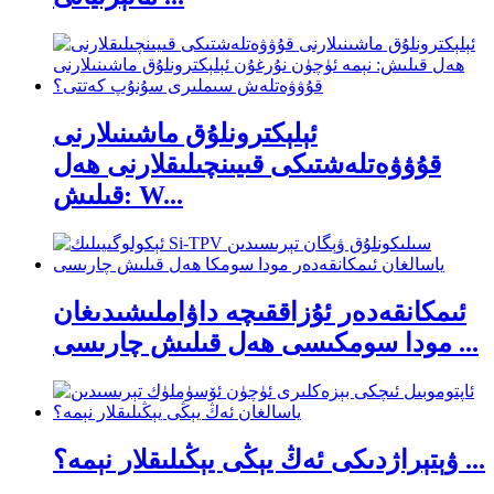
ئېلېكترونلۇق ماشىنىلارنى
قۇۋۋەتلەشتىكى قىيىنچىلىقلارنى ھەل
قىلىش: W...
ئىمكانقەدەر ئۇزاققىچە داۋاملىشىدىغان
مودا سومكىسى ھەل قىلىش چارىسى ...
ۋېتېراژدىكى ئەڭ يېڭى يېڭىلىقلار نېمە؟ ...