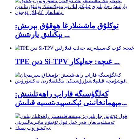
توكلۇق ماشىنىلارغا ھوقۇق بېرىش:
يېڭىلىق يارىتىش ...
TPE دىن Si-TPV غىچە: جەلپكار ...
كەلگۈسىگە قاراپ راھەتلىنىش:
مېھمانخانىنى ئېكىسپېدىتسىيە قىلىش...