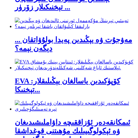
تېخنىكىلار زۆرۈر ...
مەۋجۇت ۋە يېڭىدىن پەيدا بولۇۋاتقان ...
دېگەن نېمە؟
EVA كۆپۈكىدىن ياسالغان يېڭىلىقلار:
تېخنىكا...
ئىمكانقەدەر ئۇزاققىچە داۋاملىشىدىغان
ۋە ئېكولوگىيىلىك مۇھىتنى قوغداشقا