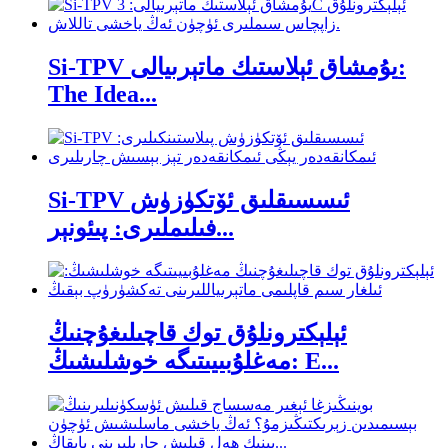
Si-TPV يۇمشاق ئېلاستىك ماتېرىيالى:
The Idea...
Si-TPV ئىسسىقلىق ئۆتكۈزۈش
فىلىملىرى: پىئونېر...
ئېلېكترونلۇق توك قاچىلىغۇچنىڭ
مەغلۇبىيىتىگە خوشلىشىڭ: E...