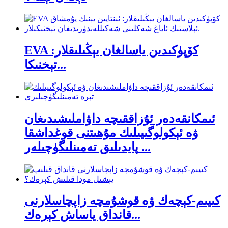
EVA كۆپۈكىدىن ياسالغان يېڭىلىقلار:
تېخنىكا...
ئىمكانقەدەر ئۇزاققىچە داۋاملىشىدىغان
ۋە ئېكولوگىيىلىك مۇھىتنى قوغداشقا
پايدىلىق تەمىنلىگۈچىلەر ...
كىيىم-كېچەك ۋە قوشۇمچە زاپچاسلارنى
قانداق ياساش كېرەك...