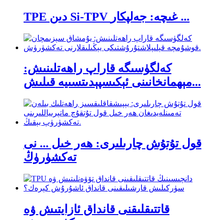
TPE دىن Si-TPV غىچە: جەلپكار ...
كەلگۈسىگە قاراپ راھەتلىنىش:
مېھمانخانىنى ئېكىسپېدىتسىيە قىلىش...
قول تۇتۇش چارىلىرى: ھەر خىل ... نى
تەكشۈرۈڭ
قاتتىقلىقنى قانداق ئازايتىش ۋە