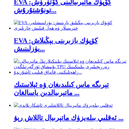
EVA كۆپۈك ماتېرىيالىنى كۆتۈرۈش:
تونۇشتۇرۇش...
EVA كۆپۈك بازىرىنى يېڭىلاش:
يۈزلىنىش...
تېرىگە ماس كېلىدىغان ۋە ئېلاستىك
ماتېرىيالدىن ياسالغان ...
ئەقلىي بىلەيزۈك ماتېرىيال تاللاش رېۋ ...