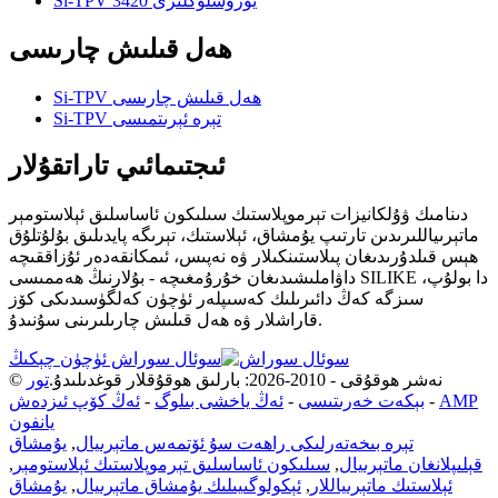
Si-TPV 3420 يۈرۈشلۈكلىرى
ھەل قىلىش چارىسى
Si-TPV ھەل قىلىش چارىسى
Si-TPV تېرە ئېرىتمىسى
ئىجتىمائىي تاراتقۇلار
دىنامىك ۋۇلكانيزات تېرموپلاستىك سىلىكون ئاساسلىق ئېلاستومېر
ماتېرىياللىرىدىن تارتىپ يۇمشاق، ئېلاستىك، تېرىگە پايدىلىق بۇلۇتلۇق
ھېس قىلدۇرىدىغان پىلاستىنكىلار ۋە نەپىس، ئىمكانقەدەر ئۇزاققىچە
داۋاملىشىدىغان خۇرۇمغىچە - بۇلارنىڭ ھەممىسى SILIKE دا بولۇپ،
سىزگە كەڭ دائىرىلىك كەسىپلەر ئۈچۈن كەلگۈسىدىكى كۆز
قاراشلار ۋە ھەل قىلىش چارىلىرىنى سۇنىدۇ.
سوئال سوراش ئۈچۈن چېكىڭ
© نەشر ھوقۇقى - 2010-2026: بارلىق ھوقۇقلار قوغدىلىدۇ.
تور
AMP
-
بېكەت خەرىتىسى
-
ئەڭ ياخشى بىلوگ
-
ئەڭ كۆپ ئىزدەش
يانفون
تېرە بىخەتەرلىكى راھەت سۇ ئۆتمەس ماتېرىيال
,
يۇمشاق
قېلىپلانغان ماتېرىيال
,
سىلىكون ئاساسلىق تېرموپلاستىك ئېلاستومېر
,
ئېلاستىك ماتېرىياللار
,
ئېكولوگىيىلىك يۇمشاق ماتېرىيال
,
يۇمشاق