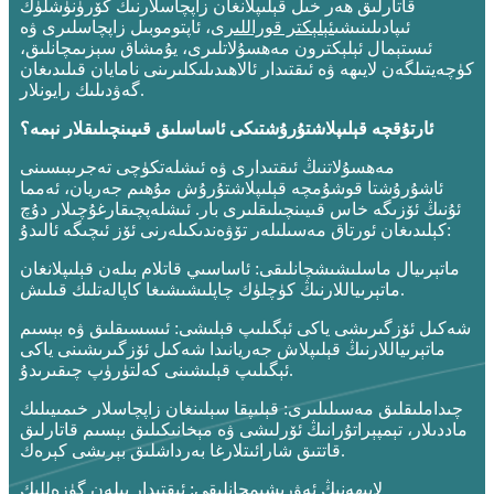
قاتارلىق ھەر خىل قېلىپلانغان زاپچاسلارنىڭ كۆرۈنۈشلۈك
ئىپادىلىنىشى
ئېلېكتر قوراللىرى
، ئاپتوموبىل زاپچاسلىرى ۋە
ئىستېمال ئېلېكترون مەھسۇلاتلىرى، يۇمشاق سېزىمچانلىق،
كۈچەيتىلگەن لايىھە ۋە ئىقتىدار ئالاھىدىلىكلىرىنى نامايان قىلىدىغان
گەۋدىلىك رايونلار.
ئارتۇقچە قېلىپلاشتۇرۇشتىكى ئاساسلىق قىيىنچىلىقلار نېمە؟
مەھسۇلاتنىڭ ئىقتىدارى ۋە ئىشلەتكۈچى تەجرىبىسىنى
ئاشۇرۇشتا قوشۇمچە قېلىپلاشتۇرۇش مۇھىم جەريان، ئەمما
ئۇنىڭ ئۆزىگە خاس قىيىنچىلىقلىرى بار. ئىشلەپچىقارغۇچىلار دۇچ
كېلىدىغان ئورتاق مەسىلىلەر تۆۋەندىكىلەرنى ئۆز ئىچىگە ئالىدۇ:
ماتېرىيال ماسلىشىشچانلىقى: ئاساسىي قاتلام بىلەن قېلىپلانغان
ماتېرىياللارنىڭ كۈچلۈك چاپلىشىشىغا كاپالەتلىك قىلىش.
شەكىل ئۆزگىرىشى ياكى ئېگىلىپ قېلىشى: ئىسسىقلىق ۋە بېسىم
ماتېرىياللارنىڭ قېلىپلاش جەريانىدا شەكىل ئۆزگىرىشىنى ياكى
ئېگىلىپ قېلىشىنى كەلتۈرۈپ چىقىرىدۇ.
چىداملىقلىق مەسىلىلىرى: قېلىپقا سېلىنغان زاپچاسلار خىمىيىلىك
ماددىلار، تېمپېراتۇرانىڭ ئۆرلىشى ۋە مېخانىكىلىق بېسىم قاتارلىق
قاتتىق شارائىتلارغا بەرداشلىق بېرىشى كېرەك.
لايىھەنىڭ ئەۋرىشىمچانلىقى: ئىقتىدار بىلەن گۈزەللىك