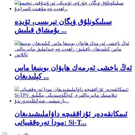
سىلىكونلۇق ۋېگان تېرىسى، ئۆيدە
يۇمشاق قىلىش ...
ئەڭ ياخشى ئەرمەك ھايۋان بوينىغا ماس
كېلىدىغان ...
ئىمكانقەدەر ئۇزاققىچە داۋاملىشىدىغان
مودا تەرەققىياتى: Si-T...