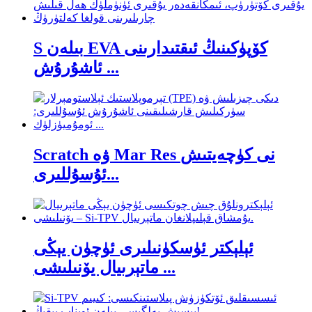
S بىلەن EVA كۆپۈكىنىڭ ئىقتىدارىنى
ئاشۇرۇش ...
Scratch ۋە Mar Res نى كۈچەيتىش
ئۇسۇللىرى...
ئېلېكتر ئۈسكۈنىلىرى ئۈچۈن يېڭى
ماتېرىيال يۆنىلىشى ...