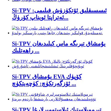
Si-TPV ئىسسىقلىق ئۆتكۈزۈش فىلىمى:
ئەتراپتا ئويناپ كۆرۈڭ...
Si-TPV يۇمشاق تېرىگە ماس كېلىدىغان
راھەتلىك ...
Si-TPV يۇمشاق EVA كۆپۈك
ئۆزگەرتكۈچ: كۈچەيتكۈچ ...
Si-TPV تېرموپلاستىك ئېلاستومېرلارغا