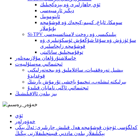
ئۆي جاھازلىرى ۋە بېزەكچىلىك
دېڭىز ئارمىيەسى
ئاپتوموبىل
سومكا، ئاياغ، كىيىم-كېچەك ۋە قوشۇمچە
بۇيۇملار
Si-TPV پىلىنكىسى ۋە رەخت لامىناتسىيەسى
سۇ ئۈزۈش ۋە سۇغا شۇڭغۇش ئۈسكۈنىلىرى ۋە
قوشۇمچە زاپچاسلىرى
توقۇمىچىلىق سانائىتى
خاسلاشتۇرۇلغان مۇلازىمەتلەر
ئىجتىمائىي مەسئۇلىيەت
يېشىل تەرەققىيات، ساغلاملىق ۋە بىخەتەرلىكنى
قوغدايدۇ
بىرلىكتە ئىشلەپ، تېخىمۇ ياخشى تۇرمۇش يارىتىڭ
ئىجتىمائىي ئاڭنى نامايان قىلىدۇ
بىز بىلەن ئالاقىلىشىڭ
ئۆي
خەۋەرلەر
كەلگۈسى ئۈچۈن قوشۇمچە ھەل قىلىش چارىلىرى: ئەڭ يېڭى
يېڭىلىقلار بىلەن ماددىي قىيىنچىلىقلارنى يېڭىڭ