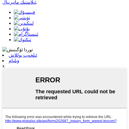
,
ئېلاستىك ماتېرىيال
ئېلخەت يوللاش
ۋىليام
x