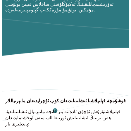
ئەۋرىشىمچانلىقىنىڭ تەڭپۇڭلۇقىنى ساقلاش قىيىن بولۇشى
مۇمكىن، بولۇپمۇ مۇرەككەپ گېئومېتىرىيەلەردە.
قوشۇمچە قېلىپلاشتا ئىشلىتىلىدىغان كۆپ ئۇچرايدىغان ماتېرىياللار
قېلىپلاشتۇرۇش ئۈچۈن ئادەتتە بىر قانچە ماتېرىيال ئىشلىتىلىدۇ،
ھەر بىرىنىڭ ئىشلىتىلىش ئورنىغا ئاساسەن ئوخشىمايدىغان
پايدىلىرى بار: