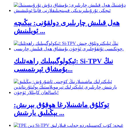
ھەل قىلىش چارىلىرى دولقۇنى: يېڭىچە
ئويلىنىش ...
ئېكولوگىيىلىك راھەتلىك: Si-TPV نىڭ
يۇمشاق ئېرىتمىسى...
توكلۇق ماشىنىلارغا ھوقۇق بېرىش:
يېڭىلىق يارىتىش ...