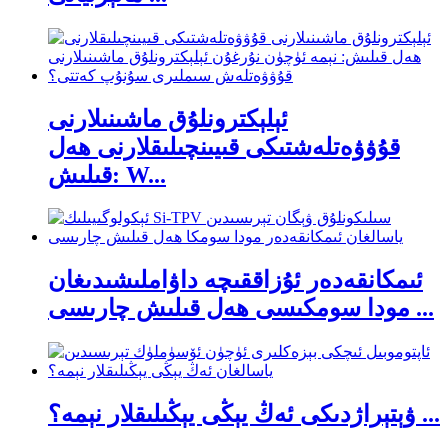
ئېلېكترونلۇق ماشىنىلارنى
قۇۋۋەتلەشتىكى قىيىنچىلىقلارنى ھەل
قىلىش: W...
ئىمكانقەدەر ئۇزاققىچە داۋاملىشىدىغان
مودا سومكىسى ھەل قىلىش چارىسى ...
ۋېتېراژدىكى ئەڭ يېڭى يېڭىلىقلار نېمە؟ ...