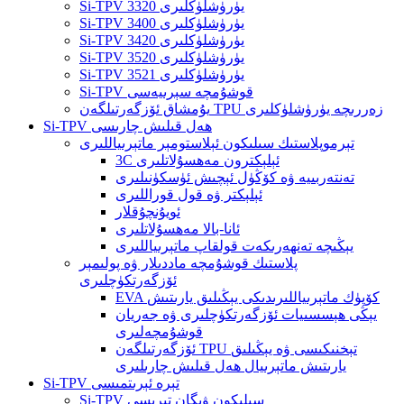
Si-TPV 3320 يۈرۈشلۈكلىرى
Si-TPV 3400 يۈرۈشلۈكلىرى
Si-TPV 3420 يۈرۈشلۈكلىرى
Si-TPV 3520 يۈرۈشلۈكلىرى
Si-TPV 3521 يۈرۈشلۈكلىرى
Si-TPV قوشۇمچە سېرىيەسى
يۇمشاق ئۆزگەرتىلگەن TPU زەررىچە يۈرۈشلۈكلىرى
Si-TPV ھەل قىلىش چارىسى
تېرموپلاستىك سىلىكون ئېلاستومېر ماتېرىياللىرى
3C ئېلېكترون مەھسۇلاتلىرى
تەنتەربىيە ۋە كۆڭۈل ئېچىش ئۈسكۈنىلىرى
ئېلېكتر ۋە قول قوراللىرى
ئويۇنچۇقلار
ئانا-بالا مەھسۇلاتلىرى
يېڭىچە تەنھەرىكەت قولقاپ ماتېرىياللىرى
پلاستىك قوشۇمچە ماددىلار ۋە پولىمېر
ئۆزگەرتكۈچلىرى
EVA كۆپۈك ماتېرىياللىرىدىكى يېڭىلىق يارىتىش
يېڭى ھېسسىيات ئۆزگەرتكۈچلىرى ۋە جەريان
قوشۇمچەلىرى
ئۆزگەرتىلگەن TPU تېخنىكىسى ۋە يېڭىلىق
يارىتىش ماتېرىيال ھەل قىلىش چارىلىرى
Si-TPV تېرە ئېرىتمىسى
Si-TPV سىلىكون ۋېگان تېرىسى