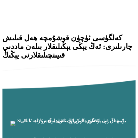
كەلگۈسى ئۈچۈن قوشۇمچە ھەل قىلىش
چارىلىرى: ئەڭ يېڭى يېڭىلىقلار بىلەن ماددىي
قىيىنچىلىقلارنى يېڭىڭ