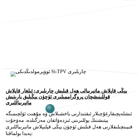
يېڭى قاپلاش ماتېرىيالى ھەل قىلىش چارىلىرى: ئىلغار قاپلاش
قوللىنىشچان پروگراممىلىرى ئۈچۈن يېڭىلىق يارىتىش
ماتېرىياللىرى
ئىشلەپچىقارغۇچىلار ئىقتىدارنى ياخشىلاش ۋە مۇھىت ئۆلچىمىگە
يېتىشنىڭ يوللىرىنى ئىزدەۋاتقان مەزگىلدە، مەۋجۇت
قىيىنچىلىقلارنى ھەل قىلىش ئۈچۈن يېڭى قېلىپلاش ماتېرىياللىرى
پەيدا بولماقتا: