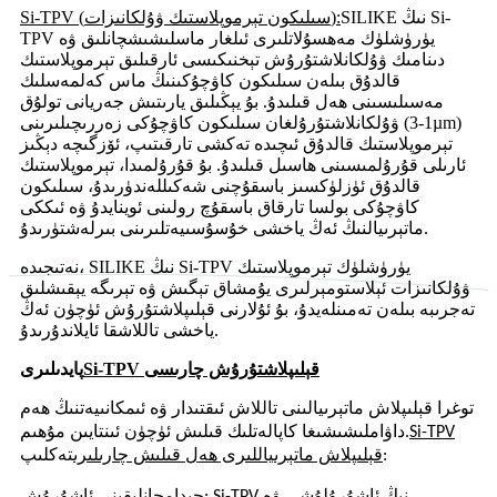
SILIKE نىڭ Si-
Si-TPV (سىلىكون تېرموپلاستىك ۋۇلكانىزات):
TPV يۈرۈشلۈك مەھسۇلاتلىرى ئىلغار ماسلىشىشچانلىق ۋە
دىنامىك ۋۇلكانلاشتۇرۇش تېخنىكىسى ئارقىلىق تېرموپلاستىك
قالدۇق بىلەن سىلىكون كاۋچۇكىنىڭ ماس كەلمەسلىك
مەسىلىسىنى ھەل قىلىدۇ. بۇ يېڭىلىق يارىتىش جەريانى تولۇق
ۋۇلكانلاشتۇرۇلغان سىلىكون كاۋچۇكى زەررىچىلىرىنى (1-3µm)
تېرموپلاستىك قالدۇق ئىچىدە تەكشى تارقىتىپ، ئۆزگىچە دېڭىز
ئارىلى قۇرۇلمىسىنى ھاسىل قىلىدۇ. بۇ قۇرۇلمىدا، تېرموپلاستىك
قالدۇق ئۈزلۈكسىز باسقۇچنى شەكىللەندۈرىدۇ، سىلىكون
كاۋچۇكى بولسا تارقاق باسقۇچ رولىنى ئوينايدۇ ۋە ئىككى
ماتېرىيالنىڭ ئەڭ ياخشى خۇسۇسىيەتلىرىنى بىرلەشتۈرىدۇ.
نەتىجىدە، SILIKE نىڭ Si-TPV يۈرۈشلۈك تېرموپلاستىك
ۋۇلكانىزات ئېلاستومېرلىرى يۇمشاق تېگىش ۋە تېرىگە يېقىشلىق
تەجرىبە بىلەن تەمىنلەيدۇ، بۇ ئۇلارنى قېلىپلاشتۇرۇش ئۈچۈن ئەڭ
ياخشى تاللاشقا ئايلاندۇرىدۇ.
Si-TPV قېلىپلاشتۇرۇش چارىسى
پايدىلىرى
توغرا قېلىپلاش ماتېرىيالىنى تاللاش ئىقتىدار ۋە ئىمكانىيەتنىڭ ھەم
Si-TPV
داۋاملىشىشىغا كاپالەتلىك قىلىش ئۈچۈن ئىنتايىن مۇھىم.
تەكلىپ:
قېلىپلاش ماتېرىياللىرى ھەل قىلىش چارىلىرى