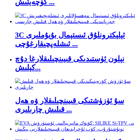
كۈچەيتىش ...
3C ئېلېكترونلۇق ئىستېمال بۇيۇملىرى
ئىشلەپچىقارغۇچى ...
نېلون ئۈستىدىكى قىيىنچىلىقلارغا دۇچ
كېلىش...
سۇ ئۈزۈشتىكى قىيىنچىلىقلار ۋە ھەل
قىلىش چارىلىرى ...