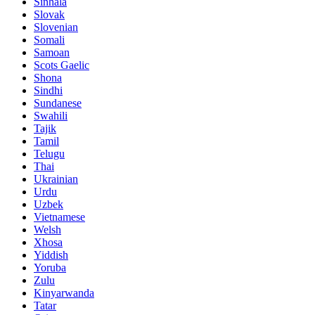
Sinhala
Slovak
Slovenian
Somali
Samoan
Scots Gaelic
Shona
Sindhi
Sundanese
Swahili
Tajik
Tamil
Telugu
Thai
Ukrainian
Urdu
Uzbek
Vietnamese
Welsh
Xhosa
Yiddish
Yoruba
Zulu
Kinyarwanda
Tatar