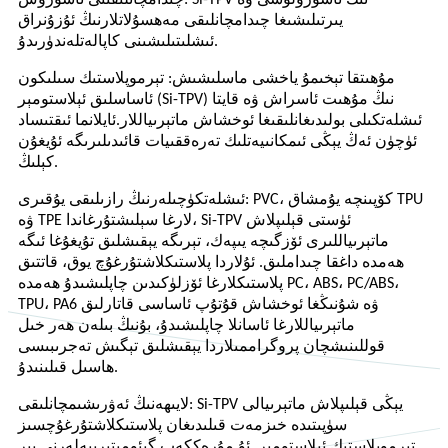
چىدامچانلىقىنى ئاشۇرۇش: Si-TPV نىڭ ئاشۇرۇلۇشى ۋە
يىرتىلىشىغا چىدامچانلىقى مەھسۇلاتلارنىڭ ئۇزۇنراق
ئىشلىتىلىشىنى كاپالەتلەندۈرىدۇ.
مۇھىتقا تېخىمۇ ياخشى ماسلىشىش: تېرموپلاستىك سىلىكون
ئاساسلىق ئېلاستومېر (Si-TPV) نىڭ مۇھىت ئاسراش ۋە قايتا
ئىشلەتكىلى بولىدىغانلىقىغا ئوخشاش ماتېرىياللار.
ئايلانما ئىقتىساد
ئۈچۈن ئەڭ يېڭى ئىمكانىيەتلىك تەرەققىيات قائىدىلىرىگە ئۇيغۇن
كېلىڭ.
ئىشلەتكۈچىلەرنىڭ رازىلىقى يۇقىرى: PVC، كۆپىنچە يۇمشاق TPU
ۋە TPE لارغا سېلىشتۇرغاندا، Si-TPV ئۈستى قېلىپلاش
ماتېرىياللىرى ئۆزگىچە يىپەك، تېرىگە يېقىشلىق تۇيغۇغا ئىگە
ھەمدە داغقا چىداملىق. ئۇلاردا پلاستىكلاشتۇرغۇچ يوق، قاتتىق
پلاستىكلارغا ئۆزلۈكىدىن چاپلىشىدۇ ھەمدە PC، ABS، PC/ABS،
TPU، PA6 ۋە شۇنىڭغا ئوخشاش قۇتۇپ ئاساسى قاتارلىق
ماتېرىياللارغا ئاسانلا چاپلىشىدۇ، بۇنىڭ بىلەن ھەر خىل
قوللىنىشچان پروگراممىلاردا يېقىشلىق تېگىش تەجرىبىسى
ھاسىل قىلىنىدۇ.
لايىھەنىڭ ئەۋرىشىمچانلىقى: Si-TPV يېڭى قېلىپلاش ماتېرىيالى
سۈپىتىدە خىزمەت قىلىدىغان پلاستىكلاشتۇرغۇچسىز
تېرموپلاستىك ئېلاستومېر. ئۇ مۇرەككەپ گېئومېتىرىيەلەرنى بىر