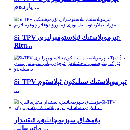
ياردەم ...
Si-TPV تېرموپلاستىك ئېلاستومېرلىرى:
Ritu...
Si-TPV تېرموپلاستىك سىلىكون ئېلاستوم
...
يۇمشاق سېزىمچانلىق، ئىقتىدار
ماتېرىيالى ...