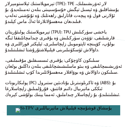
تېرموپلاستىك ئېلاستومېرلار (TPE): TPE لار ئەۋرىشىملىك،
يۇمشاقلىق ۋە ئېسىل تېگىش خۇسۇسىيىتى بىلەن تەمىنلەيدۇ، بۇ
ئۇلارنى قول ۋە پېچەت قاتارلىق راھەتلىك ۋە تۇتۇشنى تەلەپ
قىلىدىغان مەھسۇلاتلارغا ئەڭ ماس كېلىدۇ.
تېرموپلاستىك پولىئۇرېتان (TPU): TPU ياخشى سۈركىلىش
قارشىلىقى، تۆۋەن سۈركىلىش ۋە يۇقىرى چىدامچانلىققا ئىگە
بولۇپ، كۆپىنچە ئاپتوموبىل زاپچاسلىرى، ئېلېكتر قوراللىرى ۋە
داۋالاش ئۈسكۈنىلىرىنى قېلىپلاشتۇرۇشتا ئىشلىتىلىدۇ.
سىلىكون كاۋچۇكى: يۇقىرى ئىسسىقلىق مۇقىملىقى،
ئەۋرىشىمچانلىقى ۋە بىئو ماسلىشىشچانلىقى بىلەن داڭلىق بولغان
سىلىكون داۋالاش ۋە بوۋاقلار مەھسۇلاتلىرىدا كۆپ ئىشلىتىلىدۇ.
پولىكاربونات (PC) ۋە ئاكرىلونىترىل بۇتادىئېن ستىرول (ABS): بۇ
ئىككى ماتېرىيال دائىم قاتتىق، قۇرۇلمىلىق زاپچاسلارغا
ئىشلىتىلىدۇ، بۇ زاپچاسلار چىداملىق، ئەمما يېنىك بولۇشى كېرەك.