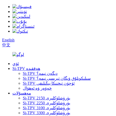
English
中文
ئۆي
Si-TPV ھەققىدە
Si-TPV دېگەن نېمە؟
Si-TPV سىلىكونلۇق ۋېگان تېرىسى نېمە؟
Si-TPV ئۈچۈن تېخنىكا يېڭىلىقى
خەۋەر ۋە ئەھۋال
مەھسۇلات
Si-TPV 2150 يۈرۈشلۈكلىرى
Si-TPV 2250 يۈرۈشلۈكلىرى
Si-TPV 3100 يۈرۈشلۈكلىرى
Si-TPV 3300 يۈرۈشلۈكلىرى