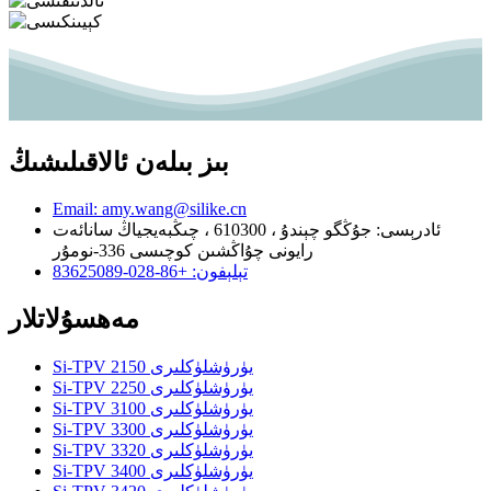
بىز بىلەن ئالاقىلىشىڭ
Email: amy.wang@silike.cn
ئادرېسى: جۇڭگو چېندۇ ، 610300 ، چىڭبەيجياڭ سانائەت
رايونى چۇاڭشىن كوچىسى 336-نومۇر
تېلېفون: +86-028-83625089
مەھسۇلاتلار
Si-TPV 2150 يۈرۈشلۈكلىرى
Si-TPV 2250 يۈرۈشلۈكلىرى
Si-TPV 3100 يۈرۈشلۈكلىرى
Si-TPV 3300 يۈرۈشلۈكلىرى
Si-TPV 3320 يۈرۈشلۈكلىرى
Si-TPV 3400 يۈرۈشلۈكلىرى