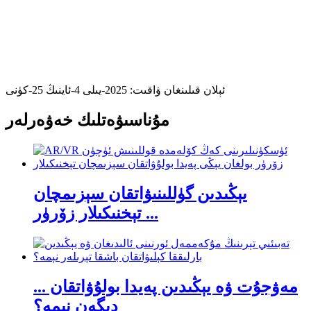
ئېلان قىلىنغان ۋاقىت: 2025-يىلى 4-ئاينىڭ 25-كۈنى
مۇناسىۋەتلىك خەۋەرلەر
يېڭىدىن گۈللىنىۋاتقان سېزىمچان
تېخنىكىلار زۆرۈر ...
مەۋجۇت ۋە يېڭىدىن پەيدا بولۇۋاتقان ...
دېگەن نېمە؟