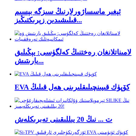
ئېغىر ماسساژورلارنىڭ سىزگە بېسىم
قىلىشىدىن زېرىكتىڭىز...
لامىناتلانغان رەختنىڭ كەلگۈسى: يېڭىلىق
يارىتىش...
EVA كۆپۈك قىيىنچىلىقلىرىنى ھەل قىلىڭ
ت ... نىڭ 20 يىللىقىنى تەبرىكلەش