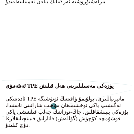
بىرلەشتۈرۈشتە ئەركىنلىك بىلەن تەمىنلىيەلەيدۇ.
ئەنئەنىۋى TPE يۈزەكى مەسىلىلىرىنى ھەل قىلىش
ئادەتتىكى TPE ماتېرىياللىرى، بولۇپمۇ ۋاقىتنىڭ ئۆتۈشىگە
ئەگىشىپ ياكى ئوخشىمىغان مۇھىت شارائىتى ئاستىدا،
يۈزەكى يېپىشقاقلىق، چاڭ-توزاننىڭ جەلپ قىلىنىشى ياكى
قوشۇمچە كۆچۈش (گۈللەش) قاتارلىق قىيىنچىلىقلارغا
دۇچ كېلىدۇ.