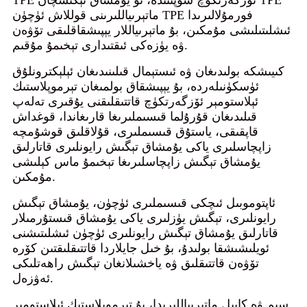
ماتېرىياللىرىنى قوللاش ئۈچۈن TPE فورمۇلالىرىدا
ئىشلىتىلىشى مۇمكىن، بۇ ماتېرىياللار يېپىشقاقلىقى تۆۋەن
ۋە يۈزەكى ئىقتىدارى تېخىمۇ مۇقىم.
كىيىشكە بولىدىغان ۋە ئىستېمال قىلىنىدىغان ئېلېكترونلۇق
ئۈسكۈنىلەردە، بۇ يېپىشقاق بولمىغان تېرموپلاستىك
ئېلاستومېر ئۆزگەرتكۈچ قاتتىقلىقنى يۇقىرى تەلەپ
قىلىدىغان قۇرۇلما قىسىملىرىغا قارىغاندا، قوغداش
قاپقىقى، ياستۇق قىسىملىرى، قۇلاقلىق قوشۇمچە
زاپچاسلىرى ياكى يۇمشاق تېگىش رايونلىرى قاتارلىق
يۇمشاق تېگىش زاپچاسلىرىغا تېخىمۇ ماس كېلىشى
مۇمكىن.
ئاپتوموبىل ئىچكى قىسىملىرى ئۈچۈن، يۇمشاق تېگىش
رايونلىرى، تېگىش يۈزلىرى ياكى يۇمشاق قىستۇرمىلار
قاتارلىق يۇمشاق تېگىش رايونلىرى ئۈچۈن ئىشلىتىشنى
ئويلىشىشقا بولىدۇ، بۇ خىل جايلاردا قاتتىقلىقتىن كۆرە
تۆۋەن قاتتىقلىق ۋە ياخشىلانغان تېگىش راھەتلىكى
ئەۋزەل.
سىم ۋە كابېل ماتېرىياللىرىدا، بۇ تېرموپلاستىك ئېلاستومېر