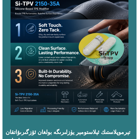
تېرموپلاستىك ئېلاستومېر يۈزلىرىگە بولغان ئۆزگىرىۋاتقان