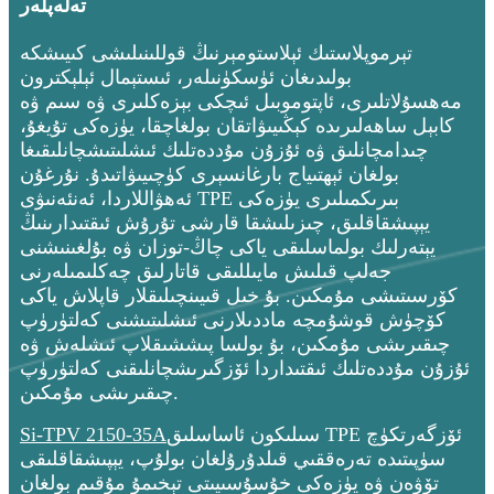
تەلەپلەر
تېرموپلاستىك ئېلاستومېرنىڭ قوللىنىلىشى كىيىشكە
بولىدىغان ئۈسكۈنىلەر، ئىستېمال ئېلېكترون
مەھسۇلاتلىرى، ئاپتوموبىل ئىچكى بېزەكلىرى ۋە سىم ۋە
كابېل ساھەلىرىدە كېڭىيىۋاتقان بولغاچقا، يۈزەكى تۇيغۇ،
چىدامچانلىق ۋە ئۇزۇن مۇددەتلىك ئىشلىتىشچانلىقىغا
بولغان ئېھتىياج بارغانسېرى كۈچىيىۋاتىدۇ. نۇرغۇن
ئەھۋاللاردا، ئەنئەنىۋى TPE بىرىكمىلىرى يۈزەكى
يېپىشقاقلىق، چىزىلىشقا قارشى تۇرۇش ئىقتىدارىنىڭ
يېتەرلىك بولماسلىقى ياكى چاڭ-توزان ۋە بۇلغىنىشنى
جەلپ قىلىش مايىللىقى قاتارلىق چەكلىمىلەرنى
كۆرسىتىشى مۇمكىن. بۇ خىل قىيىنچىلىقلار قاپلاش ياكى
كۆچۈش قوشۇمچە ماددىلارنى ئىشلىتىشنى كەلتۈرۈپ
چىقىرىشى مۇمكىن، بۇ بولسا پىششىقلاپ ئىشلەش ۋە
ئۇزۇن مۇددەتلىك ئىقتىداردا ئۆزگىرىشچانلىقنى كەلتۈرۈپ
چىقىرىشى مۇمكىن.
سىلىكون ئاساسلىق TPE ئۆزگەرتكۈچ
Si-TPV 2150-35A
سۈپىتىدە تەرەققىي قىلدۇرۇلغان بولۇپ، يېپىشقاقلىقى
تۆۋەن ۋە يۈزەكى خۇسۇسىيىتى تېخىمۇ مۇقىم بولغان