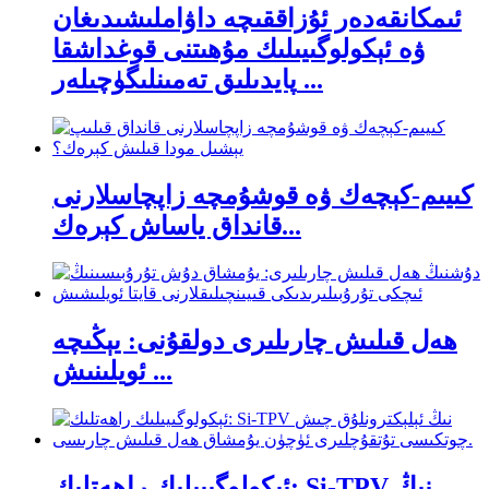
ئىمكانقەدەر ئۇزاققىچە داۋاملىشىدىغان
ۋە ئېكولوگىيىلىك مۇھىتنى قوغداشقا
پايدىلىق تەمىنلىگۈچىلەر ...
كىيىم-كېچەك ۋە قوشۇمچە زاپچاسلارنى
قانداق ياساش كېرەك...
ھەل قىلىش چارىلىرى دولقۇنى: يېڭىچە
ئويلىنىش ...
ئېكولوگىيىلىك راھەتلىك: Si-TPV نىڭ