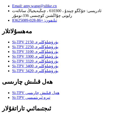
Email: amy.wang@silike.cn
ئادرېسى: جۇڭگو چېندۇ ، 610300 ، چىڭبەيجياڭ سانائەت
رايونى چۇاڭشىن كوچىسى 336-نومۇر
تېلېفون: +86-028-83625089
مەھسۇلاتلار
Si-TPV 2150 يۈرۈشلۈكلىرى
Si-TPV 2250 يۈرۈشلۈكلىرى
Si-TPV 3100 يۈرۈشلۈكلىرى
Si-TPV 3300 يۈرۈشلۈكلىرى
Si-TPV 3320 يۈرۈشلۈكلىرى
Si-TPV 3400 يۈرۈشلۈكلىرى
Si-TPV 3420 يۈرۈشلۈكلىرى
ھەل قىلىش چارىسى
Si-TPV ھەل قىلىش چارىسى
Si-TPV تېرە ئېرىتمىسى
ئىجتىمائىي تاراتقۇلار