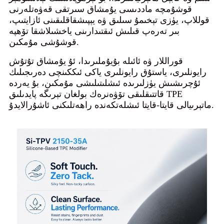
قوشۇمچە ماددىسى يۇمشاق سىرتقى قەۋەتلەرنى
قوللاپ، يۈزى تېخىمۇ سىلىق ۋە يېپىشقاقلىقىنى ئازايتىپ،
بىر تەرەپ قىلىش ئىقتىدارىنى ياخشىلاشقا تۆھپە
قوشۇشى مۇمكىن.
قوراللار ۋە ئائىلە بۇيۇملىرىدا، ئۇ يۇمشاق تۇتۇش
رايونلىرى، ياستۇق رايونلىرى ياكى ئىككىنچى دەرىجىلىك
ئۇچرىشىش يۈزلىرىدە ئىشلىتىلىشى مۇمكىن، بۇ يەردە
قاتتىقلىقى تۆۋەنرەك بولغان تېرىگە پايدىلىق TPE
ماتېرىيالى قايتا-قايتا ئىشلەتكەندە راھەتلىكنى ئاشۇرالايدۇ.