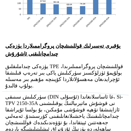
يۇقىرى تەسىرلىك قوللىنىشچان پروگراممىلاردا يۈزەكى
چىدامچانلىقنى ئاشۇرۇش
يۈزەكى چىداملىقلىق TPE قوللىنىشچان پروگراممىلىرىدا،
بولۇپمۇ ئۈزلۈكسىز سۈركىلىش ياكى بىر تەرەپ قىلىشقا
ئۇچرايدىغان مەھسۇلاتلاردا كۆپىنچە مۇھىم بىر مەسىلە
بولۇپ قالىدۇ.
سۈركىلىش سىنىقى (DIN ئۇسۇلى) غا ئاساسلانغاندا، Si-
TPV 2150-35A نى قوشۇش ماتېرىيالنىڭ يوقىلىشىنى
ئازايتىشقا تۆھپە قوشۇشى مۇمكىن، بۇ بولسا ئۇپراشقا
چىدامچانلىقىنىڭ ياخشىلانغانلىقىنى كۆرسىتىدۇ. ئەمەلىي
جەھەتتىن ئېيتقاندا، بۇ تۆۋەندىكىدەك قوللىنىشچان
ساھەلەردە يۈزنىڭ ئۇزۇنراق ئىشلىتىلىشىگە ياردەم