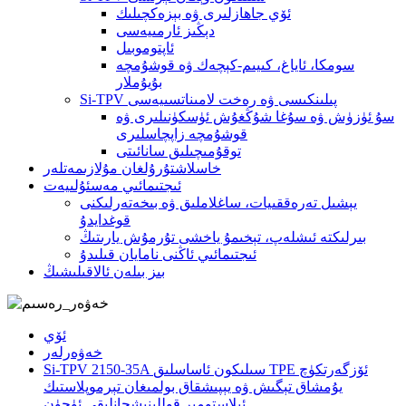
ئۆي جاھازلىرى ۋە بېزەكچىلىك
دېڭىز ئارمىيەسى
ئاپتوموبىل
سومكا، ئاياغ، كىيىم-كېچەك ۋە قوشۇمچە
بۇيۇملار
Si-TPV پىلىنكىسى ۋە رەخت لامىناتسىيەسى
سۇ ئۈزۈش ۋە سۇغا شۇڭغۇش ئۈسكۈنىلىرى ۋە
قوشۇمچە زاپچاسلىرى
توقۇمىچىلىق سانائىتى
خاسلاشتۇرۇلغان مۇلازىمەتلەر
ئىجتىمائىي مەسئۇلىيەت
يېشىل تەرەققىيات، ساغلاملىق ۋە بىخەتەرلىكنى
قوغدايدۇ
بىرلىكتە ئىشلەپ، تېخىمۇ ياخشى تۇرمۇش يارىتىڭ
ئىجتىمائىي ئاڭنى نامايان قىلىدۇ
بىز بىلەن ئالاقىلىشىڭ
ئۆي
خەۋەرلەر
Si-TPV 2150-35A سىلىكون ئاساسلىق TPE ئۆزگەرتكۈچ
يۇمشاق تېگىش ۋە يېپىشقاق بولمىغان تېرموپلاستىك
ئېلاستومېر قوللىنىشچانلىقى ئۈچۈن