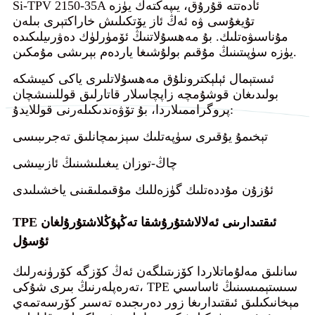
Si-TPV 2150-35A ئادەتتە قۇرۇق، يىپەكتەك يۈزە
تۇيغۇسى ۋە ئەڭ ئاز يۆتكىلىش خاراكتېرى بىلەن
مۇناسىۋەتلىك. بۇ مەھسۇلاتنىڭ ئۆمۈرلۈك دەۋرىيلىكىدە
يۈزە سۈپىتىنىڭ مۇقىم بولۇشىغا ياردەم بېرىشى مۇمكىن.
ئىستېمال ئېلېكترونلۇق مەھسۇلاتلىرى ياكى كىيىشكە
بولىدىغان قوشۇمچە زاپچاسلار قاتارلىق قوللىنىشچان
پروگراممىلاردا، بۇ تۆۋەندىكىلەرنى قوللايدۇ:
تېخىمۇ يۇقىرى سۈپەتلىك سېزىمچانلىق تەجرىبىسى
چاڭ-توزان يىغىلىشىنىڭ ئازىيىشى
ئۇزۇن مۇددەتلىك گۈزەللىك مۇقىملىقىنى ياخشىلىدى
TPE ئىقتىدارىنى ئەلالاشتۇرۇشقا تەڭپۇڭلاشتۇرۇلغان
ئۇسۇل
سانلىق مەلۇماتلاردا كۆزىتىلگەن ئەڭ كۆزگە كۆرۈنەرلىك
تەرەپلەرنىڭ بىرى شۇكى، TPE سىستېمىسىنىڭ ئاساسىي
مېخانىكىلىق ئىقتىدارىغا زور دەرىجىدە تەسىر كۆرسەتمەي