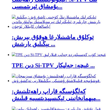
يۇمشاق ئېرىتمىسى...
توكلۇق ماشىنىلارغا ھوقۇق بېرىش:
يېڭىلىق يارىتىش ...
TPE دىن Si-TPV غىچە: جەلپكار ...
كەلگۈسىگە قاراپ راھەتلىنىش:
مېھمانخانىنى ئېكىسپېدىتسىيە قىلىش...