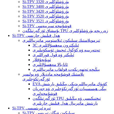
Si-TPV 3320 يۈرۈشلۈكلىرى
Si-TPV 3400 يۈرۈشلۈكلىرى
Si-TPV 3420 يۈرۈشلۈكلىرى
Si-TPV 3520 يۈرۈشلۈكلىرى
Si-TPV 3521 يۈرۈشلۈكلىرى
Si-TPV قوشۇمچە سېرىيەسى
يۇمشاق ئۆزگەرتىلگەن TPU زەررىچە يۈرۈشلۈكلىرى
Si-TPV ھەل قىلىش چارىسى
تېرموپلاستىك سىلىكون ئېلاستومېر ماتېرىياللىرى
3C ئېلېكترون مەھسۇلاتلىرى
تەنتەربىيە ۋە كۆڭۈل ئېچىش ئۈسكۈنىلىرى
ئېلېكتر ۋە قول قوراللىرى
ئويۇنچۇقلار
ئانا-بالا مەھسۇلاتلىرى
يېڭىچە تەنھەرىكەت قولقاپ ماتېرىياللىرى
پلاستىك قوشۇمچە ماددىلار ۋە پولىمېر
ئۆزگەرتكۈچلىرى
EVA كۆپۈك ماتېرىياللىرىدىكى يېڭىلىق يارىتىش
يېڭى ھېسسىيات ئۆزگەرتكۈچلىرى ۋە جەريان
قوشۇمچەلىرى
ئۆزگەرتىلگەن TPU تېخنىكىسى ۋە يېڭىلىق
يارىتىش ماتېرىيال ھەل قىلىش چارىلىرى
Si-TPV تېرە ئېرىتمىسى
Si-TPV سىلىكون ۋېگان تېرىسى