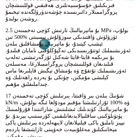
فىزىكىلىق خۇسۇسىيەتلىرى ھەقىقىي قوللىنىشچان
پروگراممىلار دائىرىسىدە چۈشەندۈرۈلگەندە تېخىمۇ
روشەن بولىدۇ.
بۇ ماتېرىيالنىڭ تارتىش كۈچى تەخمىنەن 2.5 MPa بولۇپ،
ئۈزۈلۈش ۋاقتىدىكى سوزۇلۇش نىسبىتى %500 تىن
ئېشىپ كېتىدۇ، بۇ ماتېرىيال يۇمشاقلىق بىلەن
ئەۋرىشىملىك ​​ئوتتۇرىسىدىكى تەڭپۇڭلۇقنى نامايان قىلىدۇ.
بۇ بىرىكمە قايتا-قايتا شەكىل ئۆزگەرتىشنى تەلەپ
قىلىدىغان قوللىنىشچان پروگراممىلارغا، مەسىلەن
ئەۋرىشىملىك ​​تۇتقۇچ ۋە يۇمشاق تېگىش قاپلىرىغا ماس
كېلىشى مۇمكىن، چۈنكى بۇ يەردە راھەتلىك ۋە
چىداملىقلىق مۇھىم.
شۇنىڭ بىلەن بىر ۋاقىتتا، يىرتىلىش كۈچى تەخمىنەن 17
kN/m ۋە %100 ئۇزارتىلىشتا مۇقىم مودۇلغا ئىگە بولۇش،
بۇ ماتېرىيالنىڭ كۈندىلىك ئىشلىتىش شارائىتىدا قۇرۇلمىنىڭ
پۈتۈنلۈكىنى ساقلىيالايدىغانلىقىنى كۆرسىتىپ بېرىدۇ. بۇ
نېپىز تاملىق ياكى قېلىپلانغان لايىھەلەردە يىرتىلىش ياكى
مېخانىكىلىق مەغلۇبىيەت خەۋپىنى ئازايتىشقا ياردەم
بېرىشى مۇمكىن.