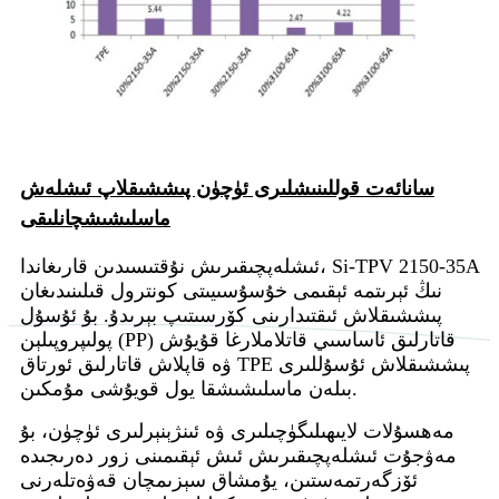
سانائەت قوللىنىشلىرى ئۈچۈن پىششىقلاپ ئىشلەش
ماسلىشىشچانلىقى
ئىشلەپچىقىرىش نۇقتىسىدىن قارىغاندا، Si-TPV 2150-35A
نىڭ ئېرىتمە ئېقىمى خۇسۇسىيىتى كونترول قىلىنىدىغان
پىششىقلاش ئىقتىدارىنى كۆرسىتىپ بېرىدۇ. بۇ ئۇسۇل
پولىپروپىلېن (PP) قاتارلىق ئاساسىي قاتلاملارغا قۇيۇش
ۋە قاپلاش قاتارلىق ئورتاق TPE پىششىقلاش ئۇسۇللىرى
بىلەن ماسلىشىشقا يول قويۇشى مۇمكىن.
مەھسۇلات لايىھىلىگۈچىلىرى ۋە ئىنژېنېرلىرى ئۈچۈن، بۇ
مەۋجۇت ئىشلەپچىقىرىش ئىش ئېقىمىنى زور دەرىجىدە
ئۆزگەرتمەستىن، يۇمشاق سېزىمچان قەۋەتلەرنى