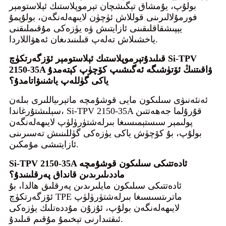
بولۇپ، يۇمشاق تېگىشچان تېرموپلاستىك ئېلاستومېر
فورمۇلالىرىنى قوللاش ئۈچۈن لايىھەلەنگەن، بولۇپمۇ
يېپىشقاقلىقىنى ئازايتىش ۋە يۈزەكى مۇقىملىقنى
ياخشىلاش تەلەپ قىلىنىدىغان ئەھۋاللاردا.
Si-TPV
قىلىدۇ
تېرموپلاستىك ئېلاستومېر ئۆزگەرتكۈچ
2150-35A ۋاقىتنىڭ ئۆتۈشىگە ئەگىشىپ كۆچۈپ كېتەمدۇ
ياكى گۈللەپ ياشنىۋاتامدۇ؟
ئەنئەنىۋى سىلىكون مايى قوشۇمچە ماتېرىياللىرى بىلەن
سېلىشتۇرغاندا، Si-TPV 2150-35A قۇرۇلما جەھەتتىن
پولىمېر سىستېمىسىغا بىرلەشتۈرۈلۈپ لايىھەلەنگەن
بولۇپ، بۇ كۆچۈش ياكى يۈزەكى گۈللىنىش تەسىرىنى
ئازايتىشى مۇمكىن.
Si-TPV 2150-35A ئادەتتىكى سىلىكون قوشۇمچە
ماددىلىرىدىن قانداق پەرقلىنىدۇ؟
ئادەتتىكى سىلىكون مايلىرىدىن پەرقلىق ھالدا، بۇ
ئۆزگەرتكۈچ TPE ماترىتسىسىغا بىرلەشتۈرۈلۈپ
لايىھەلەنگەن بولۇپ، ئۇزۇن مۇددەتلىك يۈزەكى
ئىقتىدارنى تېخىمۇ مۇقىم قىلىدۇ.