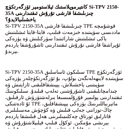
Si-TPV 2150-
كان
تېرموپلاستىك ئېلاستومېر ئۆزگەرتكۈچ
35A چىزىلىشقا قارشى تۇرۇش ئىقتىدارىنى
ياخشىلىيالايدۇ؟
Si-TPV 2150-35A چىزىلىشقا قارشى TPE قوشۇمچە
ماددىسى سۈپىتىدە خىزمەت قىلىپ، قايتا-قايتا ئىشلىتىش
ياكى ئىشلىتىش شارائىتىدا سۈركىلىش ۋە يۈزەكى
ئۇپراشقا قارشى تۇرۇش ئىقتىدارىنى ئاشۇرۇشقا ياردەم
بېرىدۇ.
Si-TPV 2150-35A سىلىكون ئاساسلىق TPE ئۆزگەرتكۈچ
سۈپىتىدە لايىھەلەنگەن بولۇپ، بۇ ئۆزگەرتكۈچلەر يۈزەكى
سۈپىتىنى ياخشىلاش، يېپىشقاقلىقنى ئازايتىش ۋە
چىدامچانلىقىنى ئاشۇرۇشنى تەلەپ قىلىدۇ. سىلىكوننىڭ
ئىقتىدارىنى پولىمېر قۇرۇلمىسىغا بىرلەشتۈرۈش ئارقىلىق،
ئۇ ئادەتتىكى TPE ماتېرىياللىرىنىڭ يۈزەكى يېپىشقاقلىق،
چاڭ-توزاننى جەلپ قىلىش ۋە كۆچۈش مەسىلىلىرى
قاتارلىق ئورتاق چەكلىمىلىرىنى ھەل قىلىشقا ياردەم
بېرىشى مۇمكىن. ئوكۇل قىلىپ قېلىپلاشتۇرۇش ۋە
سىقىپ چىقىرىش قاتارلىق ئۆلچەملىك بىر تەرەپ قىلىش