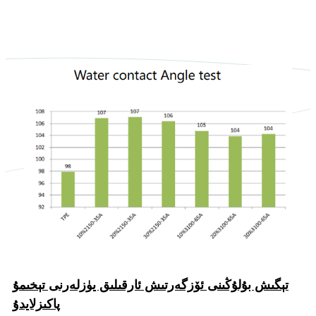
تېگىش بۇلۇڭىنى ئۆزگەرتىش ئارقىلىق يۈزلەرنى تېخىمۇ
پاكىزلايدۇ