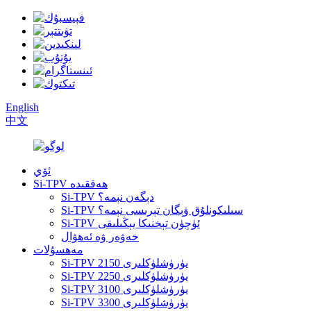
English
中文
ئۆي
Si-TPV ھەققىدە
Si-TPV دېگەن نېمە؟
Si-TPV سىلىكونلۇق ۋېگان تېرىسى نېمە؟
Si-TPV ئۈچۈن تېخنىكا يېڭىلىقى
خەۋەر ۋە ئەھۋال
مەھسۇلات
Si-TPV 2150 يۈرۈشلۈكلىرى
Si-TPV 2250 يۈرۈشلۈكلىرى
Si-TPV 3100 يۈرۈشلۈكلىرى
Si-TPV 3300 يۈرۈشلۈكلىرى