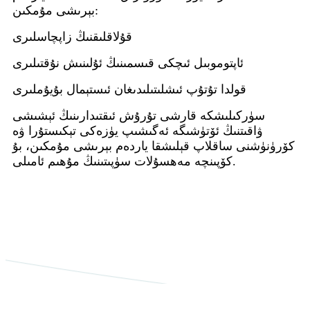
بېرىشى مۇمكىن:
قۇلاقلىقنىڭ زاپچاسلىرى
ئاپتوموبىل ئىچكى قىسمىنىڭ ئۇلىنىش نۇقتىلىرى
قولدا تۇتۇپ ئىشلىتىلىدىغان ئىستېمال بۇيۇملىرى
سۈركىلىشكە قارشى تۇرۇش ئىقتىدارىنىڭ ئېشىشى
ۋاقىتنىڭ ئۆتۈشىگە ئەگىشىپ يۈزەكى تېكىستۇرا ۋە
كۆرۈنۈشنى ساقلاپ قېلىشقا ياردەم بېرىشى مۇمكىن، بۇ
كۆپىنچە مەھسۇلات سۈپىتىنىڭ مۇھىم ئامىلى.