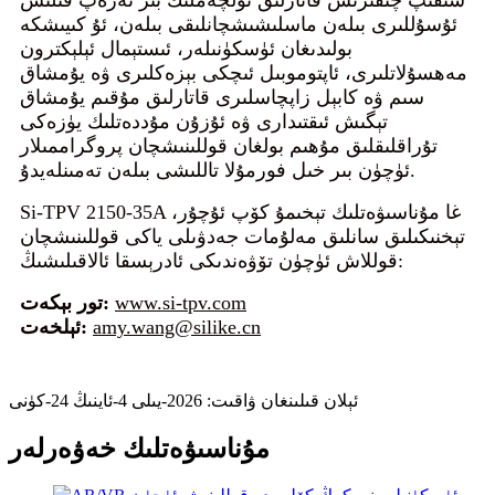
ئۇسۇللىرى بىلەن ماسلىشىشچانلىقى بىلەن، ئۇ كىيىشكە
بولىدىغان ئۈسكۈنىلەر، ئىستېمال ئېلېكترون
مەھسۇلاتلىرى، ئاپتوموبىل ئىچكى بېزەكلىرى ۋە يۇمشاق
سىم ۋە كابېل زاپچاسلىرى قاتارلىق مۇقىم يۇمشاق
تېگىش ئىقتىدارى ۋە ئۇزۇن مۇددەتلىك يۈزەكى
تۇراقلىقلىق مۇھىم بولغان قوللىنىشچان پروگراممىلار
ئۈچۈن بىر خىل فورمۇلا تاللىشى بىلەن تەمىنلەيدۇ.
Si-TPV 2150-35A غا مۇناسىۋەتلىك تېخىمۇ كۆپ ئۇچۇر،
تېخنىكىلىق سانلىق مەلۇمات جەدۋىلى ياكى قوللىنىشچان
قوللاش ئۈچۈن تۆۋەندىكى ئادرېسقا ئالاقىلىشىڭ:
www.si-tpv.com
تور بېكەت:
amy.wang@silike.cn
ئېلخەت:
ئېلان قىلىنغان ۋاقىت: 2026-يىلى 4-ئاينىڭ 24-كۈنى
مۇناسىۋەتلىك خەۋەرلەر