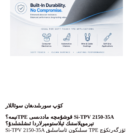
كۆپ سورىلىدىغان سوئاللار
Si-TPV 2150-35A
TPE قوشۇمچە ماددىسى
نېمە؟
تېرموپلاستىك ئېلاستومېرلاردا ئىشلىتىلىدۇ؟
Si-TPV 2150-35A سىلىكون ئاساسلىق TPE ئۆزگەرتكۈچ