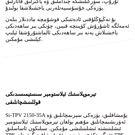
تۇرۇپ، سۈركىلىشكە چىداملىق ۋە پاكىزلىق قاتارلىق
يۈزەكى خۇسۇسىيەتلەرنى ياخشىلاشقا بولىدۇ.
بۇ تەڭپۇڭلۇقنى ئادەتتىكى قوشۇمچە ماددىلار بىلەن
ئەمەلگە ئاشۇرۇش كۆپىنچە قىيىن، چۈنكى بىر ساھەدىكى
ياخشىلاش يەنە بىر ساھەدىكى ئالماشتۇرۇشقا ئېلىپ
كېلىشى مۇمكىن.
تېرموپلاستىك ئېلاستومېر سىستېمىسىدىكى
قوللىنىشچانلىقى
Si-TPV 2150-35A يۇمشاقلىق، يۈزەكى سېزىمچانلىق ۋە
ئەۋرىشىمچانلىق مۇھىم بولغان تېرموپلاستىك ئېلاستومېر
ئىشلىتىشتە ئىشلىتىلىشى مۇمكىن. سىلىكون ئاساسلىق
TPE ئۆزگەرتكۈچ سۈپىتىدە، ئۇ يۇمشاق تېگىشچان TPE