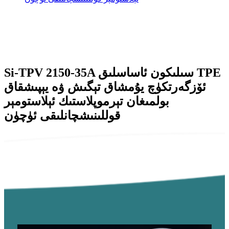
Si-TPV 2150-35A سىلىكون ئاساسلىق TPE
ئۆزگەرتكۈچ يۇمشاق تېگىش ۋە يېپىشقاق
بولمىغان تېرموپلاستىك ئېلاستومېر
قوللىنىشچانلىقى ئۈچۈن