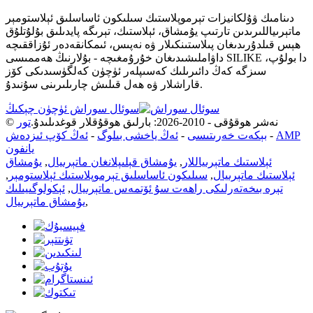
دىنامىك ۋۇلكانيزات تېرموپلاستىك سىلىكون ئاساسلىق ئېلاستومېر
ماتېرىياللىرىدىن تارتىپ يۇمشاق، ئېلاستىك، تېرىگە پايدىلىق بۇلۇتلۇق
ھېس قىلدۇرىدىغان پىلاستىنكىلار ۋە نەپىس، ئىمكانقەدەر ئۇزاققىچە
داۋاملىشىدىغان خۇرۇمغىچە - بۇلارنىڭ ھەممىسى SILIKE دا بولۇپ،
سىزگە كەڭ دائىرىلىك كەسىپلەر ئۈچۈن كەلگۈسىدىكى كۆز
قاراشلار ۋە ھەل قىلىش چارىلىرىنى سۇنىدۇ.
سوئال سوراش ئۈچۈن چېكىڭ
© نەشر ھوقۇقى - 2010-2026: بارلىق ھوقۇقلار قوغدىلىدۇ.
تور
AMP
-
بېكەت خەرىتىسى
-
ئەڭ ياخشى بىلوگ
-
ئەڭ كۆپ ئىزدەش
يانفون
ئېلاستىك ماتېرىياللار
,
يۇمشاق قېلىپلانغان ماتېرىيال
,
يۇمشاق
ئېلاستىك ماتېرىيال
,
سىلىكون ئاساسلىق تېرموپلاستىك ئېلاستومېر
,
تېرە بىخەتەرلىكى راھەت سۇ ئۆتمەس ماتېرىيال
,
ئېكولوگىيىلىك
,
يۇمشاق ماتېرىيال