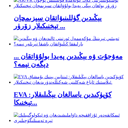
يېڭىدىن گۈللىنىۋاتقان سېزىمچان
تېخنىكىلار زۆرۈر ...
مەۋجۇت ۋە يېڭىدىن پەيدا بولۇۋاتقان ...
دېگەن نېمە؟
EVA كۆپۈكىدىن ياسالغان يېڭىلىقلار:
تېخنىكا...