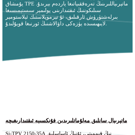
يۇمشاق TPE ماتېرىياللىرىنىڭ تەرەققىياتىغا ياردەم بېرىدۇ.
سىلىكوننىڭ ئىقتىدارىنى پولىمېر سىستېمىسىغا
بىرلەشتۈرۈش ئارقىلىق، ئۇ تېرموپلاستىك ئېلاستومېر
لايىھىسىدە يۈزەكى داۋالاشنىڭ ئورنىغا قويۇلىدۇ.
ماتېرىيال سانلىق مەلۇماتلىرىدىن فۇنكسىيە ئىقتىدارىغىچە
Si-TPV 2150-35A نىڭ قىممىتى، ئۇنىڭ ئاساسلىق