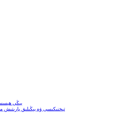
يېڭى ھېسسى
ئۆزگەرتىلگەن TPU تېخنىكىسى ۋە يېڭىلىق ي