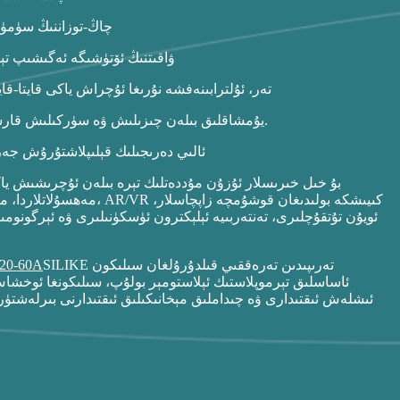
چاڭ-توزاننىڭ سۈمۈ
ۋاقىتنىڭ ئۆتۈشىگە ئەگىشىپ تې
تەر، ئۇلترابىنەفشە نۇرىغا ئۇچراش ياكى قايتا-
يۇمشاقلىق بىلەن چىزىلىش ۋە سۈركىلىش قارشىلىقىنى تەڭپۇڭلاشتۇرۇشتا قىيىنچىلىق بار.
ئالىي دەرىجىلىك قېلىپلاشتۇرۇش جە
بۇ خىل خىرىسلار ئۇزۇن مۇددەتلىك تېرە بىلەن ئۇچرىشىش ياك
مەھسۇلاتلاردا، مەسىلەن، ئەقل
ئويۇن تۇتقۇچلىرى، تەنتەربىيە ئېلېكترون ئۈسكۈنىلىرى ۋە ئېرگونومى
SILIKE تەرىپىدىن تەرەققىي قىلدۇرۇلغان سىلىكون
320-60A
ئاساسلىق تېرموپلاستىك ئېلاستومېر بولۇپ، سىلىكونغا ئوخش
ئىشلەش ئىقتىدارى ۋە چىداملىق مېخانىكىلىق ئىقتىدارنى بىرلەشتۈ