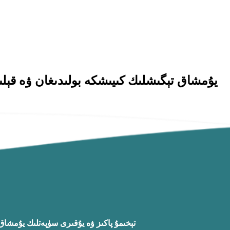
تېخىمۇ پاكىز ۋە يۇقىرى سۈپەتلىك يۇمشاق م