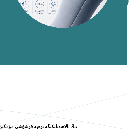
دېڭىز-ئارالغا خاسلاشتۇرۇلغان قۇرۇلما Si-TPV 3320-60A نىڭ ئالاھىدىلىكىگە تۆھپە قوشۇشى مۇمكى