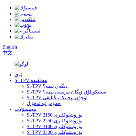
English
中文
ئۆي
Si-TPV ھەققىدە
Si-TPV دېگەن نېمە؟
Si-TPV سىلىكونلۇق ۋېگان تېرىسى نېمە؟
Si-TPV ئۈچۈن تېخنىكا يېڭىلىقى
خەۋەر ۋە ئەھۋال
مەھسۇلات
Si-TPV 2150 يۈرۈشلۈكلىرى
Si-TPV 2250 يۈرۈشلۈكلىرى
Si-TPV 3100 يۈرۈشلۈكلىرى
Si-TPV 3300 يۈرۈشلۈكلىرى