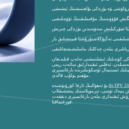
رۈلۈشى ۋە يۈزەكى بۇلغىنىشنىڭ ئېشىشى
گىش قۇۋۋىتىنىڭ مۇقىملىقىنىڭ تۆۋەنلىشى
قايتا سۈركىلىش سەۋەبىدىن يۈزەكى چىرىش
ريانلىرى بىلەن چەكلىك ماسلىشىشچانلىقى
ى كۈندىلىك ئىشلىتىشنى تەلەپ قىلىدىغان
ىي ئىقتىدارلىق سائەت رېمى، AR/VR كىيىشكە بولىدىغان قوشۇمچە زاپچاسلار،
يىلىك ئىستېمال ئۈسكۈنىلىرىدە بارغانسېرى
مۇھىم بولۇپ قالدى.
Si-TPV 3
بۇ ئەھۋالنىڭ ئارقا كۆرۈنۈشىدە،
اش يىپەك تۈسى، تېرموپلاستىك پىششىقلاپ
رۈش ئىقتىدارى بىلەن بارغانسېرى دىققەت
قوزغىماقتا.