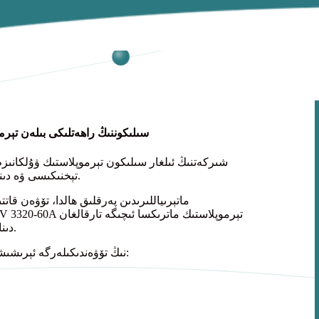
Si-TPV 3320-60A سىلىكوننىڭ راھەتلىكى 
تېخنىكىسى ۋە دىنامىك ۋۇلكانلاشتۇرۇش تېخنىكىسى ئارقىلىق تەرەققىي قىلدۇرۇلغان.
دىنامىك ۋۇلكانلاشتۇرۇلغان سىلىكون كاۋچۇك زەررىچىلىرىنى ئىشلىتىدۇ.
بۇ قۇرۇلما ئۇسۇلى Si-TPV 3320-60A نىڭ تۆۋەندىكىلەرگە ئېرىشىشىگە ياردەم بېرىشى مۇمكىن: