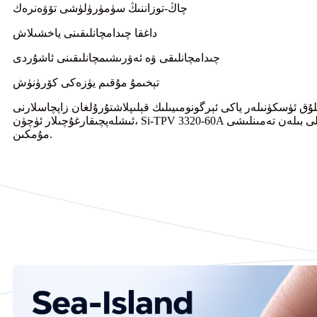
چاڭ-توزاننىڭ سۈمۈرۈلۈشى تۆۋەنرەك
داغقا چىدامچانلىقىنى ياخشىلاش
چىدامچانلىقى ۋە ئەۋرىشىمچانلىقىنى ئاشۇردى
تېخىمۇ مۇقىم يۈزەكى كۆرۈنۈش
نلۇق ئۈسكۈنىلەر ياكى ئېرگونومىيىلىك قېلىپلاشتۇرۇلغان زاپچاسلارنى
ئىشلەپچىقارغۇچىلار ئۈچۈن، Si-TPV 3320-60A تېخىمۇ پاكىز ۋە يۇقىرى سۈپەتلىك يۇمشاق تېگىش ماتېرىيالى بىلەن تەمىنلىشى
مۇمكىن.