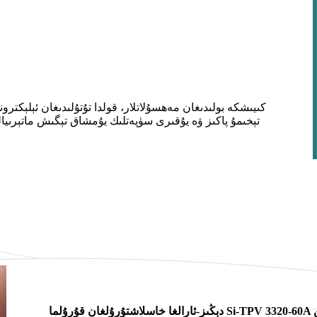
كىيىشكە بولىدىغان مەھسۇلاتلار، قولدا تۇتۇلىدىغان ئېلېكترو
ن