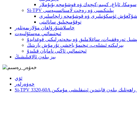
سومكا، ئاياغ، كىيىم-كېچەك ۋە قوشۇمچە بۇيۇملار
Si-TPV پىلىنكىسى ۋە رەخت لامىناتسىيەسى
شۇڭغۇش ئۈسكۈنىلىرى ۋە قوشۇمچە زاپچاسلىرى
توقۇمىچىلىق سانائىتى
خاسلاشتۇرۇلغان مۇلازىمەتلەر
ئىجتىمائىي مەسئۇلىيەت
ېشىل تەرەققىيات، ساغلاملىق ۋە بىخەتەرلىكنى قوغدايدۇ
بىرلىكتە ئىشلەپ، تېخىمۇ ياخشى تۇرمۇش يارىتىڭ
ئىجتىمائىي ئاڭنى نامايان قىلىدۇ
بىز بىلەن ئالاقىلىشىڭ
ئۆي
خەۋەرلەر
كتەك راھەتلىك بىلەن قايتىدىن ئېنىقلىشى مۇمكىن