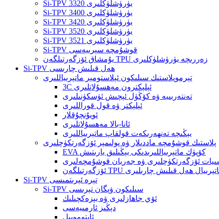
Si-TPV 3320 يۈرۈشلۈكلىرى
Si-TPV 3400 يۈرۈشلۈكلىرى
Si-TPV 3420 يۈرۈشلۈكلىرى
Si-TPV 3520 يۈرۈشلۈكلىرى
Si-TPV 3521 يۈرۈشلۈكلىرى
Si-TPV قوشۇمچە سېرىيەسى
يۇمشاق ئۆزگەرتىلگەن TPU زەررىچە يۈرۈشلۈكلىرى
Si-TPV ھەل قىلىش چارىسى
تېرموپلاستىك سىلىكون ئېلاستومېر ماتېرىياللىرى
3C ئېلېكترون مەھسۇلاتلىرى
تەنتەربىيە ۋە كۆڭۈل ئېچىش ئۈسكۈنىلىرى
ئېلېكتر ۋە قول قوراللىرى
ئويۇنچۇقلار
ئانا-بالا مەھسۇلاتلىرى
يېڭىچە تەنھەرىكەت قولقاپ ماتېرىياللىرى
پلاستىك قوشۇمچە ماددىلار ۋە پولىمېر ئۆزگەرتكۈچلىرى
EVA كۆپۈك ماتېرىياللىرىدىكى يېڭىلىق يارىتىش
يات ئۆزگەرتكۈچلىرى ۋە جەريان قوشۇمچەلىرى
ارىتىش ماتېرىيال ھەل قىلىش چارىلىرى
Si-TPV تېرە ئېرىتمىسى
Si-TPV سىلىكون ۋېگان تېرىسى
ئۆي جاھازلىرى ۋە بېزەكچىلىك
دېڭىز ئارمىيەسى
ئاپتوموبىل