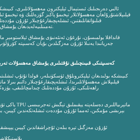
ئالىي دەرىجىلىك ئىستېمال ئېلېكترون مەھسۇلاتلىرى، كىيىشكە
قېلىپلاشتۇرۇلغان مەھسۇلاتلار تېخىمۇ پاكىز گۈزەللىك ۋە تېخىمۇ 
قىلىۋاتقانلىقتىن، ئىشلەپچىقارغۇچىلار ئۇزۇن مۇددەت
تەمىنلىيەلەيدىغان يۇمشاق تېگىش ماتېرىياللىرىنى ئىزدەشكە باشلىدى.
قانداقلا بولمىسۇن، نۇرغۇن ئەنئەنىۋى يۇمشاق ئېلاستومېر م
جەريانىدا يەنىلا ئۇزۇن مەزگىلدىن بۇيان كەسىپتە كۆرۈلۈپ 
كەسىپتىكى قىيىنچىلىق نۇقتىلىرى يۇمشاق مەھسۇلات تەرەققى
كىيىشكە بولىدىغان ئېلېكترونلۇق ئۈسكۈنىلەر، قولدا تۇتۇپ ئىشلى
قېلىپلاش مەھسۇلاتلىرىدا، ئىشلەپچىقارغۇچىلار دائىم بىرلا 
راھەتلىكى، ئۇزۇن مۇددەتلىك چىدامچانلىقى، يۈزە
بېرىشى مۇمكىن، ئەمما ئۇزۇن مۇددەت ئىشلەتكەندىن كېيىن، بىر ق
ئۇزۇن مەزگىل تېرە بىلەن ئۇچراشقاندىن كېيىن يېپىشقا
پلاستىكلاش