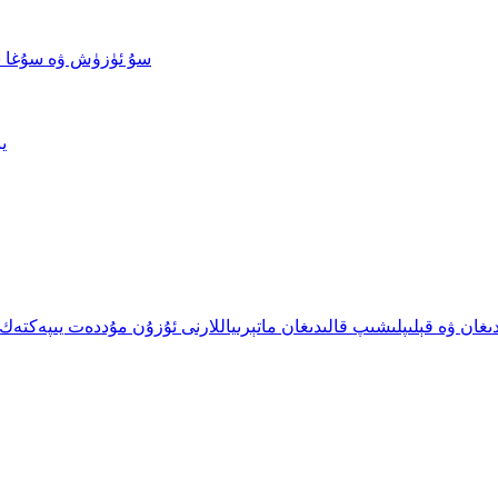
سۇ ئۈزۈش ۋە سۇغا 
ي
يىشكە بولىدىغان ۋە قېلىپلىشىپ قالىدىغان ماتېرىياللارنى ئۇزۇن مۇددەت يىپە