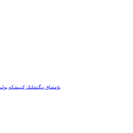
Si-TPV 3320-60A يۇمشاق تېگىشلىك كى