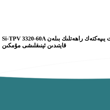
Si-TPV 3320-60A يۇمشاق تېگىشلىك كىيىشكە بولىدىغان ۋە قېلىپلىشىپ قالىدىغان ماتېرىياللارنى ئۇزۇن مۇددەت يىپەكتەك راھەتلىك بىلەن
قايتىدىن ئېنىقلىشى مۇمكىن