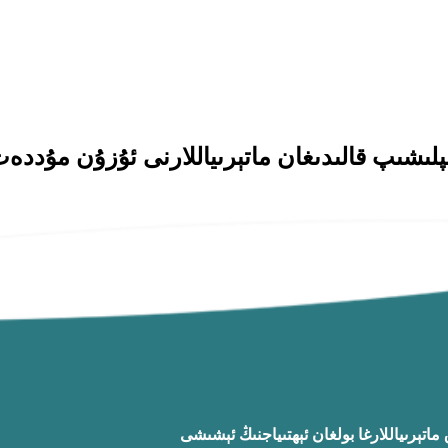
اتېرىياللارغا بولغان ئېھتىياجنىڭ ئېشىشى