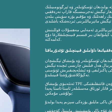
 بولىدىغان ئۈسكۈنىلەر ۋە ئېرگونومىيىلىك
ئىلغار تېگىش تەجرىبىسىگە قاراپ تەرەققىي
لىك راھەتلىك ۋە مۇقىم يۈزە سۈپىتى بىلەن
اتېرىياللىرى ئەمەلىي مەھسۇلات قوللىنىش
كېلىۋاتقان بىر قىسىم قىيىنچىلىقلارغا دۇچ
كەلمەكتە.
ياتىغا داۋاملىق قىيىنچىلىق تۇغدۇرماقتا
تىلىدىغان ئۈسكۈنىلەر ۋە يۇمشاق تېگىشچان
ماتېرىيال ھەل قىلىش چارىسى ئىچىدە تېگىش
كى پاكىزلىقى ۋە ئىشلەپچىقىرىش ئۈنۈمىنى
تەڭپۇڭلاشتۇرۇشتا قىينىلىدۇ.
ئەنئەنىۋى يۇمشاق TPE ياكى تۆۋەن قاتتىقلىقتىكى TPU ماتېرىياللىرى دەسلەپتە يېقىملىق تېگىش تەجرىبىسى
اتار ئورتاق مەسىلىلەر ئاستا-ئاستا پەيدا
بولۇشى مۇمكىن:
ق ياكى مايلىق يۈزەكى سېزىم پەيدا بولىدۇ
تۇرغۇچ ياكى يۇمشىتىش مايىنىڭ كۆچۈشى