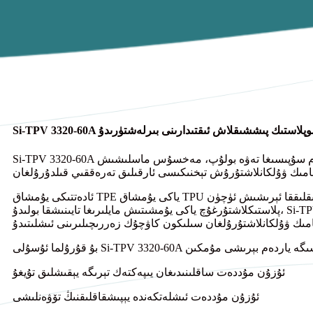
بىلەن تېرموپلاستىك پىششىقلاش ئىقتىدارىنى بىرلەشتۈرىدۇ
Si-TPV 3320-60A شىركەتنىڭ ئىلغار سىلىكون تېرموپلاستىك ۋۇلكانىزم سۇپىسىغا تەۋە بولۇپ، مەخسۇس ماسلىشىش
ئادەتتىكى يۇمشاق TPE ياكى يۇمشاق TPU ماتېرىياللىرىدىن پەرقلىق ھالدا، تۆۋەن قاتتىقلىققا ئېرىشىش ئۈچۈن
پلاستىكلاشتۇرغۇچ ياكى يۇمشىتىش مايلىرىغا تايىنىشقا بولىدۇ، Si-TPV 3320-60A تېرموپلاستىك ماترىكسا ئىچىگە تارقالغان
ئۇزۇن مۇددەت ساقلىنىدىغان يىپەكتەك تېرىگە يېقىشلىق تۇيغۇ
ئۇزۇن مۇددەت ئىشلەتكەندە يېپىشقاقلىقنىڭ تۆۋەنلىشى