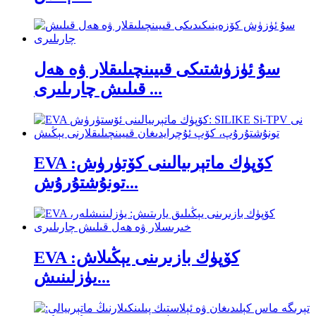
سۇ ئۈزۈشتىكى قىيىنچىلىقلار ۋە ھەل
قىلىش چارىلىرى ...
EVA كۆپۈك ماتېرىيالىنى كۆتۈرۈش:
تونۇشتۇرۇش...
EVA كۆپۈك بازىرىنى يېڭىلاش:
يۈزلىنىش...