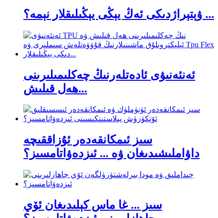
ۋېتېراژدىكى ئەڭ يېڭى يېڭىلىقلار نېمە؟ ...
ئەنئەنىۋى ئادەتلەرنىڭ چەكلىمىلىرىنى
ھەل قىلىش...
سىز ئىمكانقەدەر ئۇزاققىچە
داۋاملىشىدىغان ۋە ... ئىزدەۋاتامسىز؟
سىز ... غا ماس كېلىدىغان ئۆي