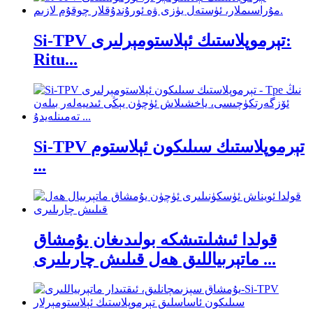
Si-TPV تېرموپلاستىك ئېلاستومېرلىرى:
Ritu...
Si-TPV تېرموپلاستىك سىلىكون ئېلاستوم
...
قولدا ئىشلىتىشكە بولىدىغان يۇمشاق
ماتېرىياللىق ھەل قىلىش چارىلىرى ...