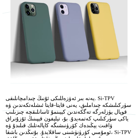
يەنە بىر ئەۋزەللىكى ئۇنىڭ چىدامچانلىقى. Si-TPV
سۈركىلىشكە چىداملىق، يەنى قايتا-قايتا ئىشلەتكەندىن ۋە
قوپال يۈزلەرگە تەگكەندىن كېيىنمۇ ئاسانلىقچە چىزىلىپ
ياكى سۈركىلىپ كەتمەيدۇ. بۇ، تېلېفون قېپىنىڭ ئۇزۇنراق
ۋاقىت يېڭىدەك كۆرۈنىشىگە كاپالەتلىك قىلىدۇ ۋە
ئومۇمىي كۆرۈنۈشىنى ساقلايدۇ. بۇنىڭدىن باشقا، Si-TPV