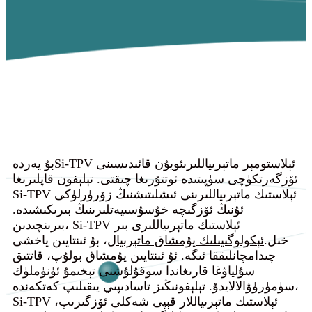
Si-TPV ئېلاستومېر ماتېرىياللىرى
ئويۇن قائىدىسىنى
بۇ يەردە
ئۆزگەرتكۈچى سۈپىتىدە ئوتتۇرىغا چىقتى. تېلېفون قاپلىرىغا
Si-TPV ئېلاستىك ماتېرىياللىرىنى ئىشلىتىشنىڭ زۆرۈرلۈكى
ئۇنىڭ ئۆزگىچە خۇسۇسىيەتلىرىنىڭ بىرىكىشىدە.
بىرىنچىدىن، Si-TPV ئېلاستىك ماتېرىياللىرى بىر
خىل.
ئېكولوگىيىلىك يۇمشاق ماتېرىيال
، بۇ ئىنتايىن ياخشى
چىدامچانلىققا ئىگە. ئۇ ئىنتايىن يۇمشاق بولۇپ، قاتتىق
سۇلياۋغا قارىغاندا سوقۇلۇشنى تېخىمۇ ئۈنۈملۈك
سۈمۈرۈۋالالايدۇ. تېلېفونىڭىز تاسادىپىي يىقىلىپ كەتكەندە،
Si-TPV ئېلاستىك ماتېرىياللار قېپى شەكلى ئۆزگىرىپ،