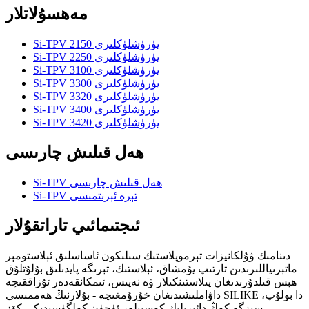
مەھسۇلاتلار
Si-TPV 2150 يۈرۈشلۈكلىرى
Si-TPV 2250 يۈرۈشلۈكلىرى
Si-TPV 3100 يۈرۈشلۈكلىرى
Si-TPV 3300 يۈرۈشلۈكلىرى
Si-TPV 3320 يۈرۈشلۈكلىرى
Si-TPV 3400 يۈرۈشلۈكلىرى
Si-TPV 3420 يۈرۈشلۈكلىرى
ھەل قىلىش چارىسى
Si-TPV ھەل قىلىش چارىسى
Si-TPV تېرە ئېرىتمىسى
ئىجتىمائىي تاراتقۇلار
دىنامىك ۋۇلكانيزات تېرموپلاستىك سىلىكون ئاساسلىق ئېلاستومېر
ماتېرىياللىرىدىن تارتىپ يۇمشاق، ئېلاستىك، تېرىگە پايدىلىق بۇلۇتلۇق
ھېس قىلدۇرىدىغان پىلاستىنكىلار ۋە نەپىس، ئىمكانقەدەر ئۇزاققىچە
داۋاملىشىدىغان خۇرۇمغىچە - بۇلارنىڭ ھەممىسى SILIKE دا بولۇپ،
سىزگە كەڭ دائىرىلىك كەسىپلەر ئۈچۈن كەلگۈسىدىكى كۆز