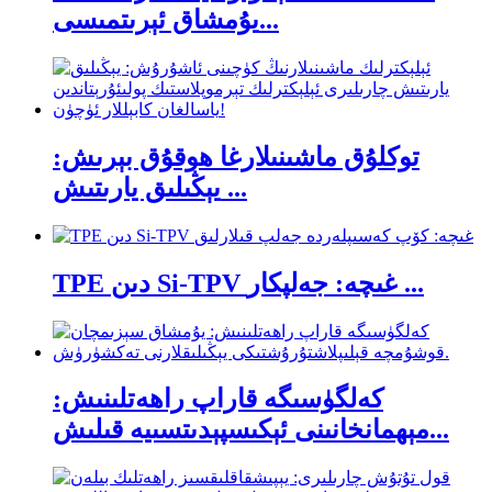
يۇمشاق ئېرىتمىسى...
توكلۇق ماشىنىلارغا ھوقۇق بېرىش:
يېڭىلىق يارىتىش ...
TPE دىن Si-TPV غىچە: جەلپكار ...
كەلگۈسىگە قاراپ راھەتلىنىش:
مېھمانخانىنى ئېكىسپېدىتسىيە قىلىش...