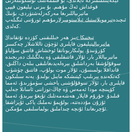
كېڭەيتىلمىمىزگە ئايلاندى، بۇ قىممەتلىك ئۈسكۈنىلەرنى
قوغداش ئەڭ مۇھىم. بۇ بىزنى تېلېفون قېپى
ماتېرىياللىرىغا مەركەزلەشتۈردى، بۇنىڭ
ئىچىدە
تېرموپلاستىك ئېلاستومېرلار
مۇھىم ئورۇننى ئىگىلەپ
كەلدى.
بىز ھەر خىللىقىنى كۆزدە تۇتقاندا
3c تېخنىكا
ماتېرىيالى
تېلېفون قاپلىرى ئۈچۈن تاللاشلار چەكسىز
كۆرۈنىدۇ. پولىكاربوناتقا ئوخشاش قاتتىق سۇلياۋ
ماتېرىياللار بار، ئۇلار قاتتىقلىقى ۋە بەلگىلىك دەرىجىدە
سوقۇلۇشقا بەرداشلىق بېرەلەيدىغانلىقى بىلەن داڭلىق.
قانداقلا بولمىسۇن، ئۇلار موت بولۇپ، قاتتىق چۈشۈپ
كەتكەندە يېرىلىپ كېتىشكە مايىل بولىدۇ. يەنە سىلىكون
قاپلىرى بار، ئۇلار سوقۇلۇشنى ياخشى سۈمۈرىدۇ، ئەمما
كۆپىنچە مودا ئەمەس ۋە چاڭ-توزاننى ئاسانلا جەلپ
قىلىدۇ. خۇرۇم قاپلار ھەشەمەتلىك تۇيغۇ بېرىدۇ، ئەمما
ئۇزۇن مۇددەتتە، بولۇپمۇ نەملىك ياكى ئۇپراشقا
ئۇچرىغاندا ئۇنچە چىداملىق بولماسلىقى مۇمكىن.