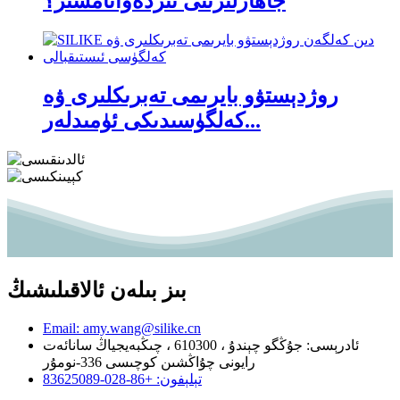
جاھازلىرىنى ئىزدەۋاتامسىز؟
روژدېستۋو بايرىمى تەبرىكلىرى ۋە
كەلگۈسىدىكى ئۈمىدلەر...
بىز بىلەن ئالاقىلىشىڭ
Email: amy.wang@silike.cn
ئادرېسى: جۇڭگو چېندۇ ، 610300 ، چىڭبەيجياڭ سانائەت
رايونى چۇاڭشىن كوچىسى 336-نومۇر
تېلېفون: +86-028-83625089