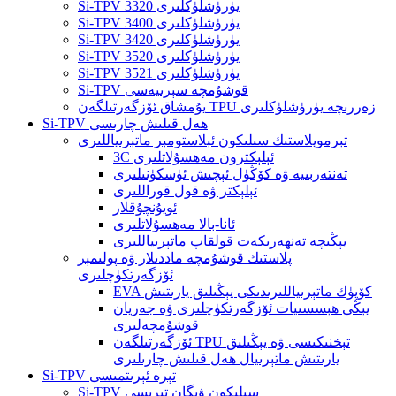
Si-TPV 3320 يۈرۈشلۈكلىرى
Si-TPV 3400 يۈرۈشلۈكلىرى
Si-TPV 3420 يۈرۈشلۈكلىرى
Si-TPV 3520 يۈرۈشلۈكلىرى
Si-TPV 3521 يۈرۈشلۈكلىرى
Si-TPV قوشۇمچە سېرىيەسى
يۇمشاق ئۆزگەرتىلگەن TPU زەررىچە يۈرۈشلۈكلىرى
Si-TPV ھەل قىلىش چارىسى
تېرموپلاستىك سىلىكون ئېلاستومېر ماتېرىياللىرى
3C ئېلېكترون مەھسۇلاتلىرى
تەنتەربىيە ۋە كۆڭۈل ئېچىش ئۈسكۈنىلىرى
ئېلېكتر ۋە قول قوراللىرى
ئويۇنچۇقلار
ئانا-بالا مەھسۇلاتلىرى
يېڭىچە تەنھەرىكەت قولقاپ ماتېرىياللىرى
پلاستىك قوشۇمچە ماددىلار ۋە پولىمېر
ئۆزگەرتكۈچلىرى
EVA كۆپۈك ماتېرىياللىرىدىكى يېڭىلىق يارىتىش
يېڭى ھېسسىيات ئۆزگەرتكۈچلىرى ۋە جەريان
قوشۇمچەلىرى
ئۆزگەرتىلگەن TPU تېخنىكىسى ۋە يېڭىلىق
يارىتىش ماتېرىيال ھەل قىلىش چارىلىرى
Si-TPV تېرە ئېرىتمىسى
Si-TPV سىلىكون ۋېگان تېرىسى