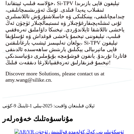
خۇلاسە قىلىپ ئېيتقاندا، Si-TPV تېلېفون قاپى بازىرىدا
ئىنقىلاب پەيدا قىلدى. ئۇنىڭ ئەۋرىشىمچانلىقى،
چىدامچانلىقى، يېنىكلىكى ۋە خاسلاشتۇرۇش تاللانمىلىرى
ئۇنى ئىشلەپچىقارغۇچىلار ۋە ئىستېمالچىلار ئۈچۈن ئەڭ
ياخشى تاللاشقا ئايلاندۇردى. تېخنىكا داۋاملىق تەرەققىي
قىلىپ، تېلېفوننى تېخىمۇ ياخشى قوغداش ۋە ئۇسلۇبقا
بولغان تەلىپىمىز ئېشىپ بارغانلىقتىن، Si-TPV تېلېفون
قاپى ماتېرىيالى يېڭىلىق يارىتىش ساھەسىدە ئالدىنقى
قاتاردا تۇرىدۇ. يانفون قوشۇمچە بۇيۇملىرى دۇنياسىدىكى
تېخىمۇ قىزىقارلىق تەرەققىياتلارغا دىققەت قىلىڭ!
Discover more Solutions, please contact us at
amy.wang@silike.cn.
ئېلان قىلىنغان ۋاقىت: 2025-يىلى 1-ئاينىڭ 9-كۈنى
مۇناسىۋەتلىك خەۋەرلەر