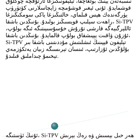
نىسبەتەن يېنىك بولغاچقا، تېلېفونىڭىزغا ئارتۇقچە چوڭلۇق
قوشمايدۇ. ئۇنى ئېغىر قوشۇمچە زاپچاسلارنى كۆتۈرۈپ
يۈرگەندەك ھېس قىلماي، خالتىڭىزغا ياكى سومكىڭىزغا
راھەت سېلىپ قويسىڭىز بولىدۇ. بۇنىڭدىن باشقا، Si-TPV
ئاللېرگىيەگە قارشى تۇرۇش خۇسۇسىيىتىگە ئىگە بولۇپ،
ئۇزۇن ۋاقىت يېپىشقاق بولۇپ قالمايدۇ. بۇنىڭدىن باشقا،
Si-TPV تېلېفون قېپىنىڭ ئىشلىتىش مۇددىتىنى باشقا بىر
بۇلۇڭدىن ئۇزارتىپ، ئىنسان تېرىسىگە زىيان يەتكۈزمەي
تېخىمۇ چىداملىق قىلىدۇ.
ئۇنىڭ ئۈستىگە، Si-TPV ھەر خىل بېسىش ۋە رەڭ بېرىش