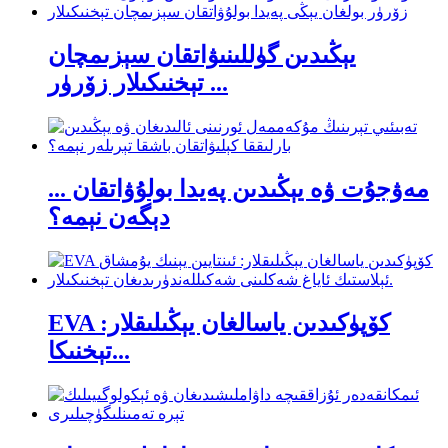
يېڭىدىن گۈللىنىۋاتقان سېزىمچان
تېخنىكىلار زۆرۈر ...
مەۋجۇت ۋە يېڭىدىن پەيدا بولۇۋاتقان ...
دېگەن نېمە؟
EVA كۆپۈكىدىن ياسالغان يېڭىلىقلار:
تېخنىكا...