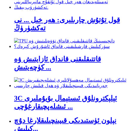
قول تۇتۇش چارىلىرى: ھەر خىل ... نى
تەكشۈرۈڭ
قاتتىقلىقنى قانداق ئازايتىش ۋە
كۈچەيتىش ...
3C ئېلېكترونلۇق ئىستېمال بۇيۇملىرى
ئىشلەپچىقارغۇچى ...
نېلون ئۈستىدىكى قىيىنچىلىقلارغا دۇچ
كېلىش...