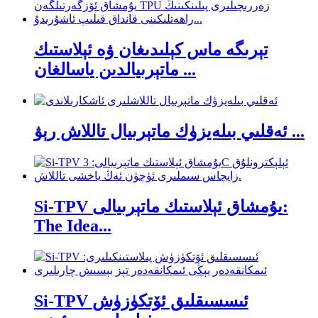
تېرىگە ماس كېلىدىغان ۋە ئېلاستىك
ماتېرىيالدىن ياسالغان ...
ئەقلىي بىلەيزۈك ماتېرىيال تاللاش رېۋ ...
Si-TPV يۇمشاق ئېلاستىك ماتېرىيالى:
The Idea...
Si-TPV ئىسسىقلىق ئۆتكۈزۈش