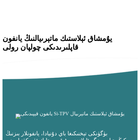
يۇمشاق ئېلاستىك ماتېرىيالنىڭ يانفون
قاپلىرىدىكى چولپان رولى
بۈگۈنكى تېخنىكىغا باي دۇنيادا، يانفونلار بىزنىڭ