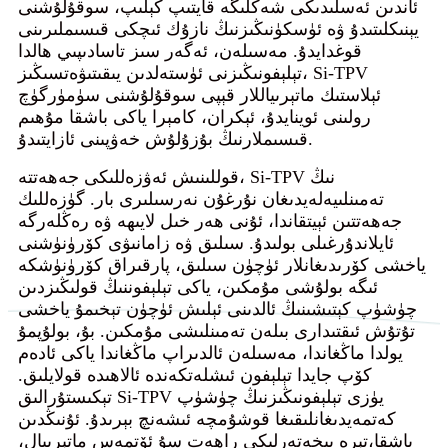
ئاندىن ئەسلىدىكى شەكلىگە قايتىپ كېلىپ، سوقۇلۇشنى
يېنىكلىتىدۇ ۋە ئۈسكۈنىڭىزنىڭ نازۇك ئىچكى قىسىملىرىنى
قوغدايدۇ. مەسىلەن، ئەگەر سىز تاسادىپىي ھالدا
تېلېفونىڭىزنى ئۈستەلدىن يىقىتىۋەتسىڭىز، Si-TPV
ئېلاستىك ماتېرىياللار قېپى سوقۇلۇشنى سۈمۈرگۈچ
رولىنى ئوينايدۇ، ئېكران، كامېرا ياكى باشقا مۇھىم
قىسىملارنىڭ بۇزۇلۇش خەۋپىنى ئازايتىدۇ.
قوللىنىش ئەۋزەللىكى جەھەتتە، Si-TPV نىڭ
تەمىنلىيەلەيدىغان نۇرغۇن نەرسىلىرى بار. گۈزەللىك
جەھەتتىن ئېيتقاندا، ئۇنى ھەر خىل لايىھە ۋە رەڭلەرگە
ئايلاندۇرغىلى بولىدۇ. سىلىق ۋە زامانىۋى كۆرۈنۈشنى
ياخشى كۆرىدىغانلار ئۈچۈن سىلىق، پارقىراق كۆرۈنۈشكە
ئىگە بولۇشى مۇمكىن، ياكى تېلېفوننىڭ قولىڭىزدىن
چۈشۈپ كېتىشىنىڭ ئالدىنى ئېلىش ئۈچۈن تېخىمۇ ياخشى
تۇتۇش ئىقتىدارى بىلەن تەمىنلىشى مۇمكىن. بۇ، بولۇپمۇ
يولدا ماڭغاندا، مەسىلەن ئالدىراپ ماڭغاندا ياكى ئادەم
كۆپ جايدا تېلېفون ئىشلەتكەندە ئالاھىدە قولايلىق.
تېكىستۇرالىق Si-TPV يۈزى تېلېفونىڭىزنىڭ چۈشۈپ
كەتمەيدىغانلىقىغا قوشۇمچە ئىشەنچ بېرىدۇ. ئۇنىڭدىن
باشقا،
تېرە بىخەتەرلىكى راھەت سۇ ئۆتمەس ماتېرىيال
،