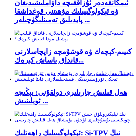
ئىمكانقەدەر ئۇزاققىچە داۋاملىشىدىغان
ۋە ئېكولوگىيىلىك مۇھىتنى قوغداشقا
پايدىلىق تەمىنلىگۈچىلەر ...
كىيىم-كېچەك ۋە قوشۇمچە زاپچاسلارنى
قانداق ياساش كېرەك...
ھەل قىلىش چارىلىرى دولقۇنى: يېڭىچە
ئويلىنىش ...
ئېكولوگىيىلىك راھەتلىك: Si-TPV نىڭ