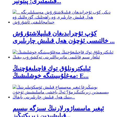
فىلىملىرى: پىئونېر...
كۆپ ئۇچرايدىغان قېلىپلاشتۇرۇش
خالتىسى ئۈچۈن ھەل قىلىش چارىلىرى ...
ئېلېكترونلۇق توك قاچىلىغۇچنىڭ
مەغلۇبىيىتىگە خوشلىشىڭ: E...
ئېغىر ماسساژورلارنىڭ سىزگە بېسىم
قىلىشىدىن زېرىكتىڭىز...