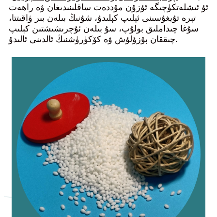
ئۇ ئىشلەتكۈچىگە ئۇزۇن مۇددەت ساقلىنىدىغان ۋە راھەت
تېرە تۇيغۇسىنى ئېلىپ كېلىدۇ، شۇنىڭ بىلەن بىر ۋاقىتتا،
سۇغا چىداملىق بولۇپ، سۇ بىلەن ئۇچرىشىشتىن كېلىپ
چىققان بۇزۇلۇش ۋە كۆكۈرۈشنىڭ ئالدىنى ئالىدۇ.