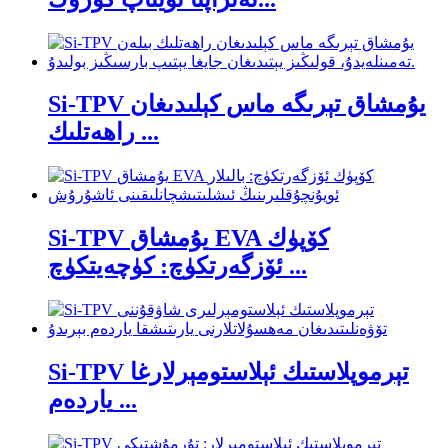
Si-TPV يۇمشاق تېرىگە ماس كېلىدىغان
راھەتلىك ...
Si-TPV يۇمشاق EVA كۆپۈك
ئۆزگەرتكۈچ: كۈچەيتكۈچ ...
Si-TPV تېرموپلاستىك ئېلاستومېرلارغا
ياردەم ...