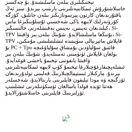
تېخنىكىلىرى بىلەن ماسلىشىدۇ. بۇ چەكسىز
خاسلاشتۇرۇش ئىمكانىيەتلىرىنى يارىتىپ بېرىدۇ. سىز ئەڭ
ياقتۇرىدىغان كارتون پېرسوناژىڭىز بىلەن جانلىق، كۆزگە
كۆرۈنەرلىك لايىھە ياكى شەخسىي ئۇسلۇبىڭىزغا ماس
كېلىدىغان نەپىس، نەپىس نەقىشلەرنى خالىسىڭىز، Si-
TPV بۇنىڭغا ماسلىشالايدۇ. شۇنىڭ بىلەن بىر ۋاقىتتا، Si-
TPV قاپلاش ماتېرىيالى سۈپىتىدە ئىشلىتىلىشى مۇمكىن،
بۇ PC + Tpu قاتتىق سۇلياۋدىن يۇمشاق سۇلياۋغىچە
بولغان قاپلاش ئۈنۈمىنى تەمىنلەيدۇ، شۇنىڭ بىلەن بىر
ۋاقىتتا يانفوننى تېخىمۇ ياخشى قوغدايدۇ.
ئىشلەپچىقارغۇچىلارغا تېخىمۇ كۆپ لايىھە ئىمكانىيەتلىرىنى
بېرىدۇ. ماركىلار ئىستېمالچىلارنىڭ قەلبىنى تولدۇرىدىغان
ئۆزگىچە ۋە مودا تېلېفون قاپلىرىنى يارىتالايدۇ، شەخسلەر
ھەتتا ئۆيدە قولدا ياسالغان ئۈسكۈنىلەرنى ئىشلىتىپ
ئۆزلىرىنىڭ قاپلىرىنى خاسلاشتۇرالايدۇ.