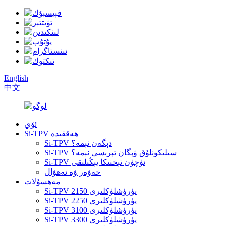
English
中文
ئۆي
Si-TPV ھەققىدە
Si-TPV دېگەن نېمە؟
Si-TPV سىلىكونلۇق ۋېگان تېرىسى نېمە؟
Si-TPV ئۈچۈن تېخنىكا يېڭىلىقى
خەۋەر ۋە ئەھۋال
مەھسۇلات
Si-TPV 2150 يۈرۈشلۈكلىرى
Si-TPV 2250 يۈرۈشلۈكلىرى
Si-TPV 3100 يۈرۈشلۈكلىرى
Si-TPV 3300 يۈرۈشلۈكلىرى