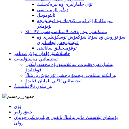
ئۆي جاھازلىرى ۋە بېزەكچىلىك
دېڭىز ئارمىيەسى
ئاپتوموبىل
سومكا، ئاياغ، كىيىم-كېچەك ۋە قوشۇمچە
بۇيۇملار
Si-TPV پىلىنكىسى ۋە رەخت لامىناتسىيەسى
سۇ ئۈزۈش ۋە سۇغا شۇڭغۇش ئۈسكۈنىلىرى ۋە
قوشۇمچە زاپچاسلىرى
توقۇمىچىلىق سانائىتى
خاسلاشتۇرۇلغان مۇلازىمەتلەر
ئىجتىمائىي مەسئۇلىيەت
يېشىل تەرەققىيات، ساغلاملىق ۋە بىخەتەرلىكنى
قوغدايدۇ
بىرلىكتە ئىشلەپ، تېخىمۇ ياخشى تۇرمۇش يارىتىڭ
ئىجتىمائىي ئاڭنى نامايان قىلىدۇ
بىز بىلەن ئالاقىلىشىڭ
ئۆي
خەۋەرلەر
يۇمشاق ئېلاستىك ماتېرىيالنىڭ يانفون قاپلىرىدىكى چولپان
رولى