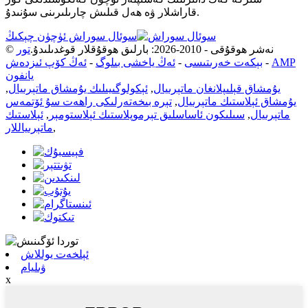
قاراشلار ۋە ھەل قىلىش چارىلىرىنى سۇنىدۇ.
سوئال سوراش ئۈچۈن چېكىڭ
© نەشر ھوقۇقى - 2010-2026: بارلىق ھوقۇقلار قوغدىلىدۇ.
تور
AMP
-
بېكەت خەرىتىسى
-
ئەڭ ياخشى بىلوگ
-
ئەڭ كۆپ ئىزدەش
يانفون
يۇمشاق قېلىپلانغان ماتېرىيال
,
ئېكولوگىيىلىك يۇمشاق ماتېرىيال
,
يۇمشاق ئېلاستىك ماتېرىيال
,
تېرە بىخەتەرلىكى راھەت سۇ ئۆتمەس
ماتېرىيال
,
سىلىكون ئاساسلىق تېرموپلاستىك ئېلاستومېر
,
ئېلاستىك
,
ماتېرىياللار
ئېلخەت يوللاش
ۋىليام
x