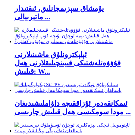
يۇمشاق سېزىمچانلىق، ئىقتىدار
ماتېرىيالى ...
ئېلېكترونلۇق ماشىنىلارنى
قۇۋۋەتلەشتىكى قىيىنچىلىقلارنى ھەل
قىلىش: W...
ئىمكانقەدەر ئۇزاققىچە داۋاملىشىدىغان
مودا سومكىسى ھەل قىلىش چارىسى ...