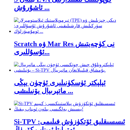
ئاشۇرۇش ...
Scratch ۋە Mar Res نى كۈچەيتىش
ئۇسۇللىرى...
ئېلېكتر ئۈسكۈنىلىرى ئۈچۈن يېڭى
ماتېرىيال يۆنىلىشى ...
Si-TPV ئىسسىقلىق ئۆتكۈزۈش فىلىمى:
ئەتراپتا ئويناپ كۆرۈڭ...