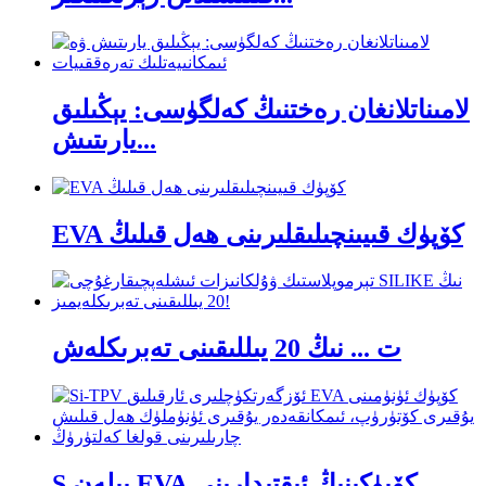
لامىناتلانغان رەختنىڭ كەلگۈسى: يېڭىلىق
يارىتىش...
EVA كۆپۈك قىيىنچىلىقلىرىنى ھەل قىلىڭ
ت ... نىڭ 20 يىللىقىنى تەبرىكلەش
S بىلەن EVA كۆپۈكىنىڭ ئىقتىدارىنى