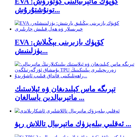
EVA كۆپۈك ماتېرىيالىنى كۆتۈرۈش:
تونۇشتۇرۇش...
EVA كۆپۈك بازىرىنى يېڭىلاش:
يۈزلىنىش...
تېرىگە ماس كېلىدىغان ۋە ئېلاستىك
ماتېرىيالدىن ياسالغان ...
ئەقلىي بىلەيزۈك ماتېرىيال تاللاش رېۋ ...