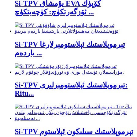
Si-TPV يۇمشاق EVA كۆپۈك
ئۆزگەرتكۈچ: كۈچەيتكۈچ ...
Si-TPV تېرموپلاستىك ئېلاستومېرلارغا
ياردەم ...
Si-TPV تېرموپلاستىك ئېلاستومېرلىرى:
Ritu...
Si-TPV تېرموپلاستىك سىلىكون ئېلاستوم