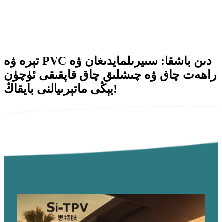
تېرە ۋە PVC دىن باشقا: سىيرىلمايدىغان ۋە
راھەت چاق ۋە چىشلىق چاق قاپقىقى ئۈچۈن
يېڭى ماتېرىيالنى بايقاڭ!