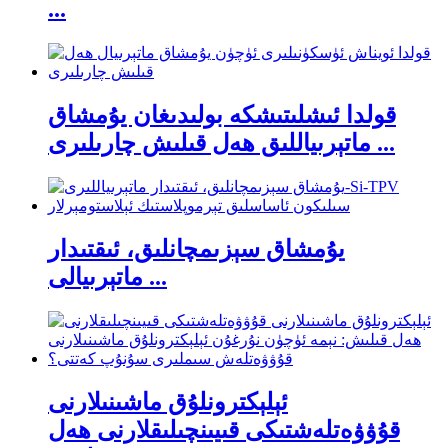
...
قولدا ئىشلىتىشكە بولىدىغان يۇمشاق
ماتېرىياللىق ھەل قىلىش چارىلىرى ...
يۇمشاق سېزىمچانلىق، ئىقتىدار
ماتېرىيالى ...
ئېلېكترونلۇق ماشىنىلارنى
قۇۋۋەتلەشتىكى قىيىنچىلىقلارنى ھەل