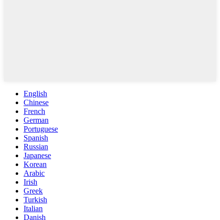
English
Chinese
French
German
Portuguese
Spanish
Russian
Japanese
Korean
Arabic
Irish
Greek
Turkish
Italian
Danish