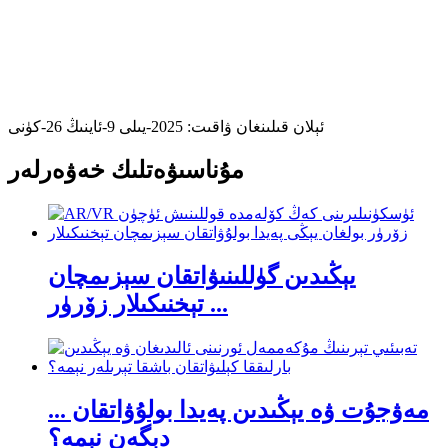
ئېلان قىلىنغان ۋاقىت: 2025-يىلى 9-ئاينىڭ 26-كۈنى
مۇناسىۋەتلىك خەۋەرلەر
يېڭىدىن گۈللىنىۋاتقان سېزىمچان
تېخنىكىلار زۆرۈر ...
مەۋجۇت ۋە يېڭىدىن پەيدا بولۇۋاتقان ...
دېگەن نېمە؟