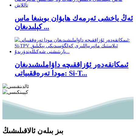
ئەڭ ياخشى ئەرمەك ھايۋان بوينىغا ماس
كېلىدىغان ...
ئىمكانقەدەر ئۇزاققىچە داۋاملىشىدىغان
مودا تەرەققىياتى: Si-T...
بىز بىلەن ئالاقىلىشىڭ