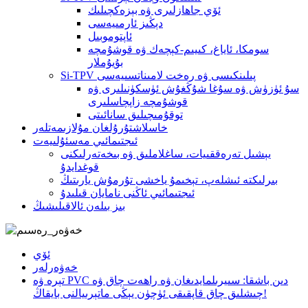
ئۆي جاھازلىرى ۋە بېزەكچىلىك
دېڭىز ئارمىيەسى
ئاپتوموبىل
سومكا، ئاياغ، كىيىم-كېچەك ۋە قوشۇمچە
بۇيۇملار
Si-TPV پىلىنكىسى ۋە رەخت لامىناتسىيەسى
سۇ ئۈزۈش ۋە سۇغا شۇڭغۇش ئۈسكۈنىلىرى ۋە
قوشۇمچە زاپچاسلىرى
توقۇمىچىلىق سانائىتى
خاسلاشتۇرۇلغان مۇلازىمەتلەر
ئىجتىمائىي مەسئۇلىيەت
يېشىل تەرەققىيات، ساغلاملىق ۋە بىخەتەرلىكنى
قوغدايدۇ
بىرلىكتە ئىشلەپ، تېخىمۇ ياخشى تۇرمۇش يارىتىڭ
ئىجتىمائىي ئاڭنى نامايان قىلىدۇ
بىز بىلەن ئالاقىلىشىڭ
ئۆي
خەۋەرلەر
تېرە ۋە PVC دىن باشقا: سىيرىلمايدىغان ۋە راھەت چاق ۋە
چىشلىق چاق قاپقىقى ئۈچۈن يېڭى ماتېرىيالنى بايقاڭ!