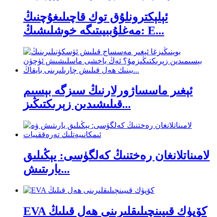
ئېلېكترونلۇق توك قاچىلىغۇچنىڭ
مەغلۇبىيىتىگە خوشلىشىڭ: E...
ئېغىر ماسساژورلارنىڭ سىزگە بېسىم
قىلىشىدىن زېرىكتىڭىز...
لامىناتلانغان رەختنىڭ كەلگۈسى: يېڭىلىق
يارىتىش...
EVA كۆپۈك قىيىنچىلىقلىرىنى ھەل قىلىڭ