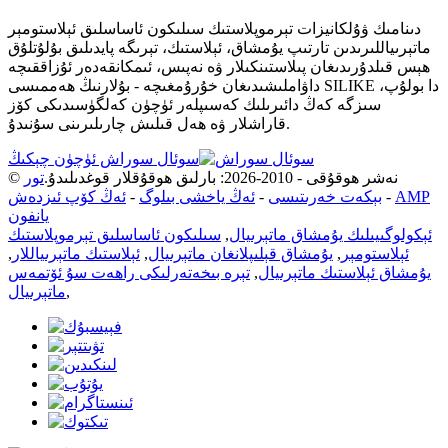
دىنامىك ۋۇلكانيزات تېرموپلاستىك سىلىكون ئاساسلىق ئېلاستومېر
ماتېرىياللىرىدىن تارتىپ يۇمشاق، ئېلاستىك، تېرىگە پايدىلىق بۇلۇتلۇق
ھېس قىلدۇرىدىغان پىلاستىنكىلار ۋە نەپىس، ئىمكانقەدەر ئۇزاققىچە
داۋاملىشىدىغان خۇرۇمغىچە - بۇلارنىڭ ھەممىسى SILIKE دا بولۇپ،
سىزگە كەڭ دائىرىلىك كەسىپلەر ئۈچۈن كەلگۈسىدىكى كۆز
قاراشلار ۋە ھەل قىلىش چارىلىرىنى سۇنىدۇ.
سوئال سوراش ئۈچۈن چېكىڭ
© نەشر ھوقۇقى - 2010-2026: بارلىق ھوقۇقلار قوغدىلىدۇ.
تور
AMP
-
بېكەت خەرىتىسى
-
ئەڭ ياخشى بىلوگ
-
ئەڭ كۆپ ئىزدەش
يانفون
ئېكولوگىيىلىك يۇمشاق ماتېرىيال
,
سىلىكون ئاساسلىق تېرموپلاستىك
ئېلاستومېر
,
يۇمشاق قېلىپلانغان ماتېرىيال
,
ئېلاستىك ماتېرىياللار
,
يۇمشاق ئېلاستىك ماتېرىيال
,
تېرە بىخەتەرلىكى راھەت سۇ ئۆتمەس
,
ماتېرىيال