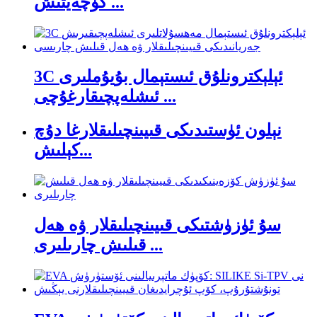
كۈچەيتىش ...
3C ئېلېكترونلۇق ئىستېمال بۇيۇملىرى
ئىشلەپچىقارغۇچى ...
نېلون ئۈستىدىكى قىيىنچىلىقلارغا دۇچ
كېلىش...
سۇ ئۈزۈشتىكى قىيىنچىلىقلار ۋە ھەل
قىلىش چارىلىرى ...