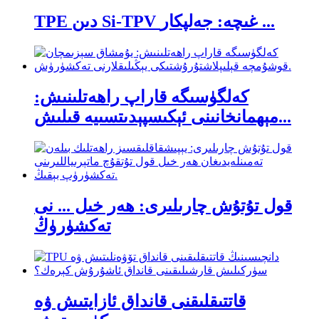
TPE دىن Si-TPV غىچە: جەلپكار ...
كەلگۈسىگە قاراپ راھەتلىنىش:
مېھمانخانىنى ئېكىسپېدىتسىيە قىلىش...
قول تۇتۇش چارىلىرى: ھەر خىل ... نى
تەكشۈرۈڭ
قاتتىقلىقنى قانداق ئازايتىش ۋە