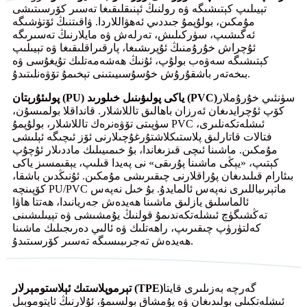
تېيىلىپ كېتىشىگە ۋە رولنىڭ ئېنىقلىقىغا تەسىر كۆرسىتىشى
مۇمكىن، بولۇپمۇ جىددىي ئەھۋاللاردا. ۋاقىتنىڭ ئۆتۈشىگە
ئەگىشىپ، سۈركىلىش، تەرلەش ۋە مايلارنىڭ تەسىرىگە
ئۇچراش خۇرۇمنىڭ ئۇپرىشىغا، پارقىراقلىقىغا ۋە تېيىلىپ
كېتىشىگە سەۋەب بولۇپ، ئۇنىڭ ھەشەمەتلىك تۇيغۇسى ۋە
بىخەتەر باشقۇرۇش خۇسۇسىيىتىنى تېخىمۇ تۆۋەنلىتىدۇ.
سۈنئىي خۇرۇملار
پولىئۇرېتان (PU) ياكى پولىۋىنىل خىلورىد (PVC)
كۆپ ئۇچرايدىغان ئەرزان باھالىق تاللاشلار. قانداقلا بولمىسۇن،
سۈپىتى تۆۋەنرەك تاللاشلار، بولۇپمۇ PVC ئىشلەتكەنلىرى،
فتالات قاتارلىق پلاستىكلاشتۇرغۇچىلارنى ئۆز ئىچىگە ئېلىشى
مۇمكىن. ماشىنا ئىچى قىزىغاندا، بۇ خىمىيىلىك ماددىلار ئۇچۇپ
كېتىپ، «يېڭى ماشىنا پۇرىقى» نى پەيدا قىلىپ، يېقىمسىز ياكى
بىئارام قىلىدىغان پۇراقلارنى چىقىرىشى مۇمكىن. ئۇنىڭدىن باشقا،
كۆپىنچە PU/PVC ماتېرىياللىرى نەپەس ئالمايدۇ. بۇ خىل نەپەس
ئالماسلىق يازلىق ماشىنا ھەيدەش جەريانىدا، ھەتتا ھاۋا
تەڭشىگۈچ ئىشلەتكەندىمۇ قولنىڭ يۇمشىشى ۋە تېيىلىشىنى
كەلتۈرۈپ چىقىرىپ، راھەتلىك ۋە ئالىي دەرىجىلىك ماشىنا
ھەيدەش تەجرىبىسىگە تەسىر كۆرسىتىدۇ.
گەرچە بەزىلىرى قايتا
تېرموپلاستىك ئېلاستومېرلار (TPE)
ئىشلەتكىلى بولىدىغان ۋە يۇمشاق بولسىمۇ، ئۇلارنىڭ ئاپتوموبىل