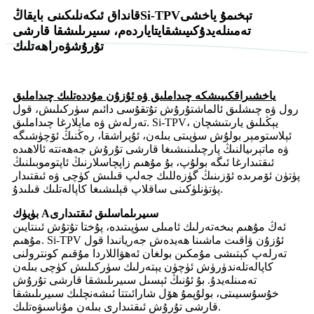
تېخىمۇ ياخشى
Si-TPV
قانداق ئىكەنلىكىنى بايقاڭ
تەمىنلەيدۇ
كىيىش
قايتا
ياردەم
، سىيرىلىشقا قارشى
تۇرۇش
ۋە
راھەتلىك
ياخشىراق
كىيىشكە چىداملىق ۋە ئۇزۇن مۇددەتلىك چىداملىق
رول ۋە چىشلىق ئالماشتۇرۇش تۇتقۇسى دائىم سۈركىلىش، قول
تەرلەش ۋە مايلارغا چىداملىق. Si-TPV، يېڭىلىق يارىتىشچان
ئېلاستومېر بولۇش سۈپىتى بىلەن، ئۇپراشقا، رەڭنىڭ ئۆچۈشىگە
ۋە ماتېرىيالنىڭ پارچىلىنىشىغا قارشى تۇرۇش جەھەتتە ئالاھىدە
ئىقتىدارغا ئىگە بولۇپ، بۇ مۇھىم زاپچاسلارنىڭ ئاپتوموبىلنىڭ
پۈتۈن ئۆمرىدە ئۆزىنىڭ گۈزەللىك جەلپ قىلىش كۈچى ۋە ئىقتىدار
پۈتۈنلۈكىنى ساقلاپ قېلىشىغا كاپالەتلىك قىلىدۇ.
سىيرىلماسلىق ئىقتىدارى
بۈيۈك A
ئەڭ مۇھىم بىخەتەرلىك ئامىلى سۈپىتىدە، پۇختا تۇتۇش ئىنتايىن
مۇھىم. Si-TPV ئۇزۇن ۋاقىت ماشىنا ھەيدەش جەريانىدا قول
تەرلەپ كېتىشى مۇمكىن بولغان ئەھۋاللاردا مۇقىم كونترولنى
كاپالەتلەندۈرۈش ئۈچۈن يېتەرلىك سۈركىلىش كۈچى بىلەن
تەمىنلەيدۇ. بۇ ئۇنىڭ ئېسىل سىيرىلىشقا قارشى تۇرۇش
خۇسۇسىيىتى، بولۇپمۇ ھۆل شارائىتتا ئىشەنچلىك سىيرىلىشقا
قارشى تۇرۇش ئىقتىدارى بىلەن مۇناسىۋەتلىك.