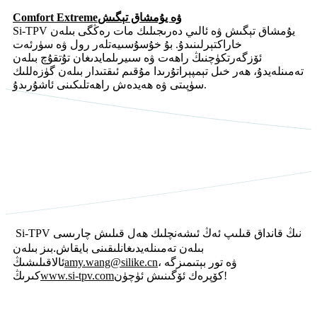
ۋە يۇمشاق تېگىش
Comfort Extreme
Si-TPV يۇمشاق تېگىش ۋە ئالىي دەرىجىلىك مات رەڭگى بىلەن
خاراكتېرلىنىدۇ. بۇ خۇسۇسىيەتلەر رول ۋە سۈرئەت
ئۆزگەرتكۈچنىڭ راھەت ۋە سىيرىلمايدىغان تۇتقۇچ بىلەن
تەمىنلەيدۇ، ھەر خىل تېمپېراتۇرىدا مۇقىم ئىقتىدار بىلەن گۈزەللىك
سۈپىتى ۋە ھەيدەش راھەتلىكىنى ئاشۇرىدۇ.
Si-TPV نىڭ قانداق قىلىپ ئەڭ ئىشەنچلىك ھەل قىلىش چارىسى
.
بىلەن تەمىنلەيدىغانلىقىنى بايقاش
بىز بىلەن
، ۋە تور بېتىمىزگە
amy.wang@silike.cn
ئالاقىلىشىڭ
كۆپرەك ئۆگىنىش ئۈچۈن!
www.si-tpv.com
كىرىڭ