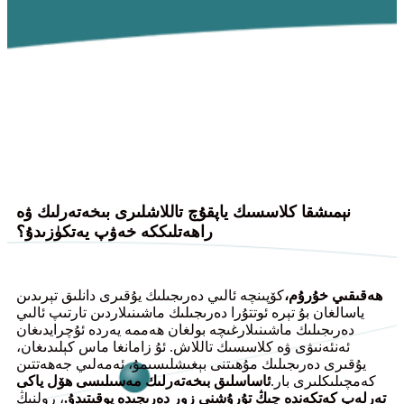
نېمىشقا كلاسسىك ياپقۇچ تاللاشلىرى بىخەتەرلىك ۋە
راھەتلىككە خەۋپ يەتكۈزىدۇ؟
ھەقىقىي خۇرۇم،
كۆپىنچە ئالىي دەرىجىلىك يۇقىرى دانلىق تېرىدىن
ياسالغان بۇ تېرە ئوتتۇرا دەرىجىلىك ماشىنىلاردىن تارتىپ ئالىي
دەرىجىلىك ماشىنىلارغىچە بولغان ھەممە يەردە ئۇچرايدىغان
ئەنئەنىۋى ۋە كلاسسىك تاللاش. ئۇ زامانغا ماس كېلىدىغان،
يۇقىرى دەرىجىلىك مۇھىتنى بېغىشلىسىمۇ، ئەمەلىي جەھەتتىن
كەمچىلىكلىرى بار.
ئاساسلىق بىخەتەرلىك مەسىلىسى ھۆل ياكى
تەرلەپ كەتكەندە چىڭ تۇرۇشنى زور دەرىجىدە يوقىتىدۇ.
، رولنىڭ