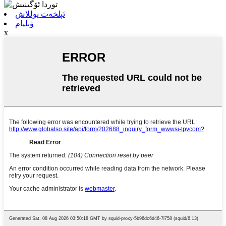
ئېلخەت يوللاش
ۋىليام
x