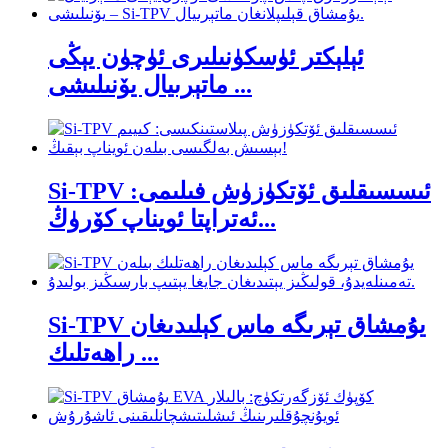
ئېلېكتر ئۈسكۈنىلىرى ئۈچۈن يېڭى
ماتېرىيال يۆنىلىشى ...
Si-TPV ئىسسىقلىق ئۆتكۈزۈش فىلىمى:
ئەتراپتا ئويناپ كۆرۈڭ...
Si-TPV يۇمشاق تېرىگە ماس كېلىدىغان
راھەتلىك ...