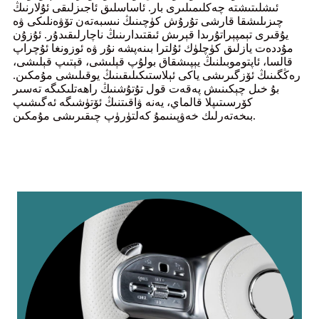
ئىشلىتىشتە چەكلىمىلىرى بار. ئاساسلىق ئاجىزلىقى ئۇلارنىڭ
چىزىلىشقا قارشى تۇرۇش كۈچىنىڭ نىسبەتەن تۆۋەنلىكى ۋە
يۇقىرى تېمپېراتۇرىدا قېرىش ئىقتىدارىنىڭ ناچارلىقىدۇر. ئۇزۇن
مۇددەت يازلىق كۈچلۈك ئۇلترا بىنەپشە نۇر ۋە ئوزونغا ئۇچراپ
قالسا، ئاپتوموبىلنىڭ يېپىشقاق بولۇپ قېلىشى، قېتىپ قېلىشى،
رەڭگىنىڭ ئۆزگىرىشى ياكى ئېلاستىكىلىقىنىڭ يوقىلىشى مۇمكىن.
بۇ خىل چېكىنىش پەقەت قول تۇتۇشنىڭ راھەتلىكىگە تەسىر
كۆرسىتىپلا قالماي، يەنە ۋاقىتنىڭ ئۆتۈشىگە ئەگىشىپ
بىخەتەرلىك خەۋپىنىمۇ كەلتۈرۈپ چىقىرىشى مۇمكىن.