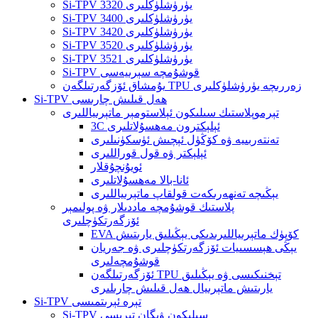
Si-TPV 3320 يۈرۈشلۈكلىرى
Si-TPV 3400 يۈرۈشلۈكلىرى
Si-TPV 3420 يۈرۈشلۈكلىرى
Si-TPV 3520 يۈرۈشلۈكلىرى
Si-TPV 3521 يۈرۈشلۈكلىرى
Si-TPV قوشۇمچە سېرىيەسى
يۇمشاق ئۆزگەرتىلگەن TPU زەررىچە يۈرۈشلۈكلىرى
Si-TPV ھەل قىلىش چارىسى
تېرموپلاستىك سىلىكون ئېلاستومېر ماتېرىياللىرى
3C ئېلېكترون مەھسۇلاتلىرى
تەنتەربىيە ۋە كۆڭۈل ئېچىش ئۈسكۈنىلىرى
ئېلېكتر ۋە قول قوراللىرى
ئويۇنچۇقلار
ئانا-بالا مەھسۇلاتلىرى
يېڭىچە تەنھەرىكەت قولقاپ ماتېرىياللىرى
پلاستىك قوشۇمچە ماددىلار ۋە پولىمېر
ئۆزگەرتكۈچلىرى
EVA كۆپۈك ماتېرىياللىرىدىكى يېڭىلىق يارىتىش
يېڭى ھېسسىيات ئۆزگەرتكۈچلىرى ۋە جەريان
قوشۇمچەلىرى
ئۆزگەرتىلگەن TPU تېخنىكىسى ۋە يېڭىلىق
يارىتىش ماتېرىيال ھەل قىلىش چارىلىرى
Si-TPV تېرە ئېرىتمىسى
Si-TPV سىلىكون ۋېگان تېرىسى