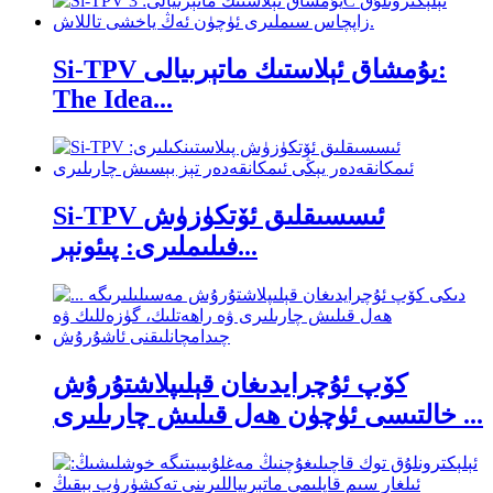
Si-TPV يۇمشاق ئېلاستىك ماتېرىيالى:
The Idea...
Si-TPV ئىسسىقلىق ئۆتكۈزۈش
فىلىملىرى: پىئونېر...
كۆپ ئۇچرايدىغان قېلىپلاشتۇرۇش
خالتىسى ئۈچۈن ھەل قىلىش چارىلىرى ...