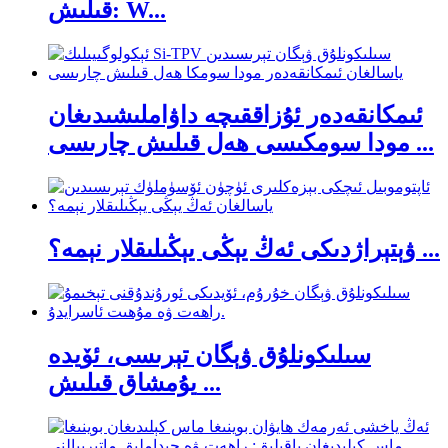
قىلىش: W...
ئىمكانقەدەر ئۇزاققىچە داۋاملىشىدىغان
مودا سومكىسى ھەل قىلىش چارىسى ...
ۋېتېراژدىكى ئەڭ يېڭى يېڭىلىقلار نېمە؟ ...
سىلىكونلۇق ۋېگان تېرىسى، ئۆيدە
يۇمشاق قىلىش ...