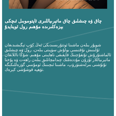
چاق ۋە چىشلىق چاق ماتېرىياللىرى ئاپتوموبىل ئىچكى
بېزەكلىرىدە مۇھىم رول ئوينايدۇ
شوپۇر بىلەن ماشىنا ئوتتۇرىسىدىكى ئەڭ كۆپ تېگىشىدىغان
ئۇلىنىش نۇقتىسى بولۇش سۈپىتى بىلەن، رول ۋە چىشلىق
ئالماشتۇرۇش تۇتقۇچنىڭ قاپقىقى ناھايىتى مۇھىم. شۇڭا تاللانغان
ماتېرىياللار ئۇزۇن مۇددەتلىك چىدامچانلىق بىلەن راھەت ۋە پۇختا
تۇتۇشنى بىرلەشتۈرۈپ، ماشىنا ئىچىنىڭ ئومۇمىي گۈزەللىكىگە
تۆھپە قوشۇشى كېرەك.