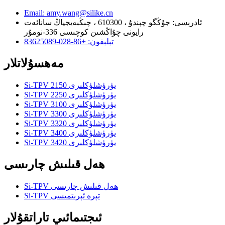
Email: amy.wang@silike.cn
ئادرېسى: جۇڭگو چېندۇ ، 610300 ، چىڭبەيجياڭ سانائەت
رايونى چۇاڭشىن كوچىسى 336-نومۇر
تېلېفون: +86-028-83625089
مەھسۇلاتلار
Si-TPV 2150 يۈرۈشلۈكلىرى
Si-TPV 2250 يۈرۈشلۈكلىرى
Si-TPV 3100 يۈرۈشلۈكلىرى
Si-TPV 3300 يۈرۈشلۈكلىرى
Si-TPV 3320 يۈرۈشلۈكلىرى
Si-TPV 3400 يۈرۈشلۈكلىرى
Si-TPV 3420 يۈرۈشلۈكلىرى
ھەل قىلىش چارىسى
Si-TPV ھەل قىلىش چارىسى
Si-TPV تېرە ئېرىتمىسى
ئىجتىمائىي تاراتقۇلار