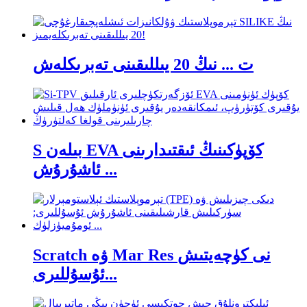
ت ... نىڭ 20 يىللىقىنى تەبرىكلەش
S بىلەن EVA كۆپۈكىنىڭ ئىقتىدارىنى
ئاشۇرۇش ...
Scratch ۋە Mar Res نى كۈچەيتىش
ئۇسۇللىرى...