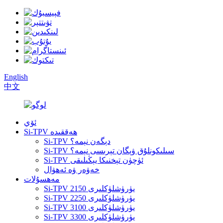
English
中文
ئۆي
Si-TPV ھەققىدە
Si-TPV دېگەن نېمە؟
Si-TPV سىلىكونلۇق ۋېگان تېرىسى نېمە؟
Si-TPV ئۈچۈن تېخنىكا يېڭىلىقى
خەۋەر ۋە ئەھۋال
مەھسۇلات
Si-TPV 2150 يۈرۈشلۈكلىرى
Si-TPV 2250 يۈرۈشلۈكلىرى
Si-TPV 3100 يۈرۈشلۈكلىرى
Si-TPV 3300 يۈرۈشلۈكلىرى