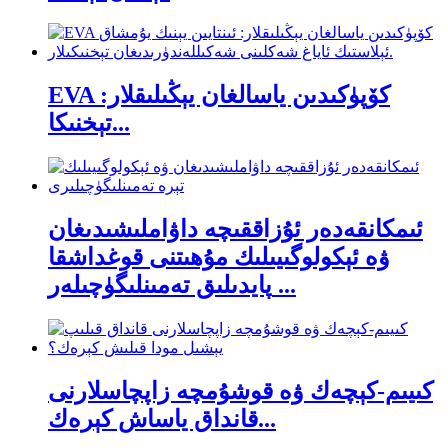
EVA كۆپۈكىدىن ياسالغان يېڭىلىقلار:
تېخنىكا...
ئىمكانقەدەر ئۇزاققىچە داۋاملىشىدىغان
ۋە ئېكولوگىيىلىك مۇھىتنى قوغداشقا
پايدىلىق تەمىنلىگۈچىلەر ...
كىيىم-كېچەك ۋە قوشۇمچە زاپچاسلارنى
قانداق ياساش كېرەك...