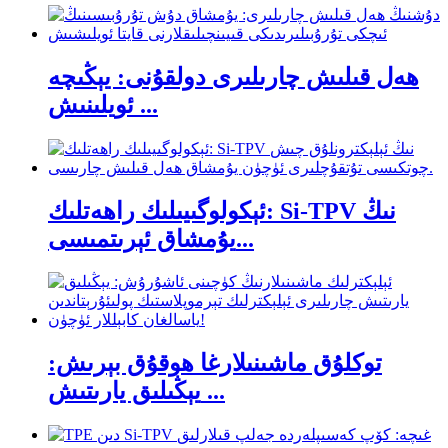
ھەل قىلىش چارىلىرى دولقۇنى: يېڭىچە
ئويلىنىش ...
ئېكولوگىيىلىك راھەتلىك: Si-TPV نىڭ
يۇمشاق ئېرىتمىسى...
توكلۇق ماشىنىلارغا ھوقۇق بېرىش:
يېڭىلىق يارىتىش ...