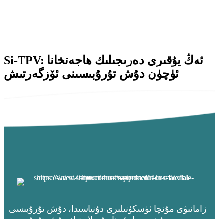
Si-TPV: ئەڭ يۇقىرى دەرىجىلىك ھاجەتخانا
ئۈچۈن دۇش تۇرۇبىسىنى ئۆزگەرتىش
زامانىۋى مۇنچا ئۈسكۈنىلىرى دۇنياسىدا، دۇش تۇرۇبىسى