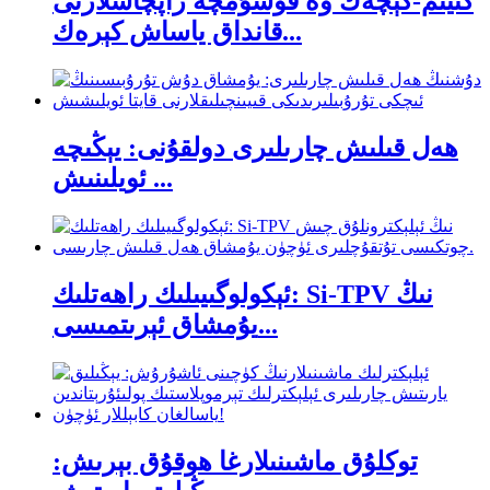
كىيىم-كېچەك ۋە قوشۇمچە زاپچاسلارنى
قانداق ياساش كېرەك...
ھەل قىلىش چارىلىرى دولقۇنى: يېڭىچە
ئويلىنىش ...
ئېكولوگىيىلىك راھەتلىك: Si-TPV نىڭ
يۇمشاق ئېرىتمىسى...
توكلۇق ماشىنىلارغا ھوقۇق بېرىش: