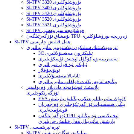
Si-TPV 3320 يۈرۈشلۈكلىرى
Si-TPV 3400 يۈرۈشلۈكلىرى
Si-TPV 3420 يۈرۈشلۈكلىرى
Si-TPV 3520 يۈرۈشلۈكلىرى
Si-TPV 3521 يۈرۈشلۈكلىرى
Si-TPV قوشۇمچە سېرىيەسى
يۇمشاق ئۆزگەرتىلگەن TPU زەررىچە يۈرۈشلۈكلىرى
Si-TPV ھەل قىلىش چارىسى
تېرموپلاستىك سىلىكون ئېلاستومېر ماتېرىياللىرى
3C ئېلېكترون مەھسۇلاتلىرى
تەنتەربىيە ۋە كۆڭۈل ئېچىش ئۈسكۈنىلىرى
ئېلېكتر ۋە قول قوراللىرى
ئويۇنچۇقلار
ئانا-بالا مەھسۇلاتلىرى
يېڭىچە تەنھەرىكەت قولقاپ ماتېرىياللىرى
پلاستىك قوشۇمچە ماددىلار ۋە پولىمېر
ئۆزگەرتكۈچلىرى
EVA كۆپۈك ماتېرىياللىرىدىكى يېڭىلىق يارىتىش
يېڭى ھېسسىيات ئۆزگەرتكۈچلىرى ۋە جەريان
قوشۇمچەلىرى
ئۆزگەرتىلگەن TPU تېخنىكىسى ۋە يېڭىلىق
يارىتىش ماتېرىيال ھەل قىلىش چارىلىرى
Si-TPV تېرە ئېرىتمىسى
Si-TPV سىلىكون ۋېگان تېرىسى