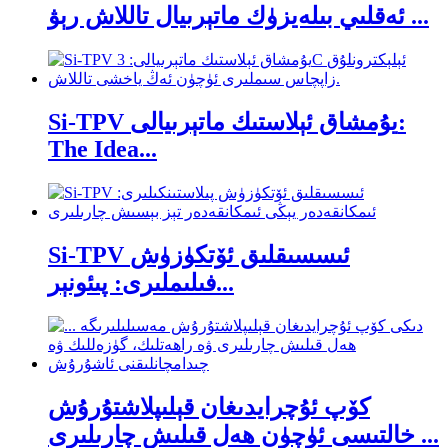
ئەقلىي بىلەيزۈك ماتېرىيال تاللاش رېۋ ...
Si-TPV يۇمشاق ئېلاستىك ماتېرىيالى:
The Idea...
Si-TPV ئىسسىقلىق ئۆتكۈزۈش
فىلىملىرى: پىئونېر...
كۆپ ئۇچرايدىغان قېلىپلاشتۇرۇش
خالتىسى ئۈچۈن ھەل قىلىش چارىلىرى ...