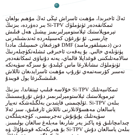
ئەڭ ئاخىرىدا، مۇھىت ئاسراش ئېڭى ئەڭ مۇھىم بولغان
بىر دەۋردە، بىزنىڭ Si-TPV ئىمكانقەدەر ئۈنۈملۈك
تېرموپلاستىك ئېلاستومېرلىرىمىز يېشىل ھەل قىلىش
چارىسى. ئۇ نۇرغۇن كەسىپلەردە ئەندىشىلەرنى
قوزغىغان خىمىيىلىك ماددا DMF (دىمېتىلفورمامىد) دىن
پۈتۈنلەي خالىي. بۇ پەقەت ئاخىرقى ئىشلەتكۈچىلەرنىڭ
سالامەتلىكىنى قوغداپلا قالماي، يەنە دۇنياۋى ئىمكانقەدەر
ئۈنۈملۈك نىشانلارغا ماس كېلىدۇ، بۇ سىزگە سۈپەتكە
تەسىر كۆرسەتمەي تۇرۇپ مۇھىت ئاسرايدىغان تاللاش
قىلىشىڭىزغا يول قويىدۇ.
خۇلاسە قىلىپ ئېيتقاندا، بىزنىڭ Si-TPV ئىمكانىيەتلىك
تېرموپلاستىك ئېلاستومېرلىرىمىز دۇش تۇرۇبىسىنىڭ
ئۆلچىمىنى قايتىدىن بەلگىلەشكە تەييار. Si-TPV بىلەن
ياسالغان مەھسۇلاتلارنى تاللاش ئارقىلىق، سىز ئەلا
سۈپەتلىك يۇيۇنۇش تەجرىبىسى، كۈچەيتىلگەن
چىدامچانلىق ۋە پاكىز يەر شارىغا مەبلەغ سالغان بولىسىز.
بۇ ھەرىكەتكە قوشۇلۇڭ ۋە Si-TPV بىلەن ياسالغان دۇش