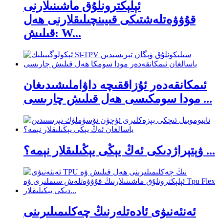
ئېلېكترونلۇق ماشىنىلارنى
قۇۋۋەتلەشتىكى قىيىنچىلىقلارنى ھەل
قىلىش: W...
ئىمكانقەدەر ئۇزاققىچە داۋاملىشىدىغان
مودا سومكىسى ھەل قىلىش چارىسى ...
ۋېتېراژدىكى ئەڭ يېڭى يېڭىلىقلار نېمە؟ ...
ئەنئەنىۋى ئادەتلەرنىڭ چەكلىمىلىرىنى