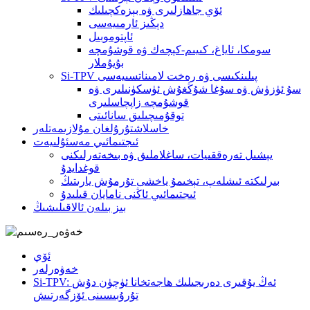
ئۆي جاھازلىرى ۋە بېزەكچىلىك
دېڭىز ئارمىيەسى
ئاپتوموبىل
سومكا، ئاياغ، كىيىم-كېچەك ۋە قوشۇمچە
بۇيۇملار
Si-TPV پىلىنكىسى ۋە رەخت لامىناتسىيەسى
سۇ ئۈزۈش ۋە سۇغا شۇڭغۇش ئۈسكۈنىلىرى ۋە
قوشۇمچە زاپچاسلىرى
توقۇمىچىلىق سانائىتى
خاسلاشتۇرۇلغان مۇلازىمەتلەر
ئىجتىمائىي مەسئۇلىيەت
يېشىل تەرەققىيات، ساغلاملىق ۋە بىخەتەرلىكنى
قوغدايدۇ
بىرلىكتە ئىشلەپ، تېخىمۇ ياخشى تۇرمۇش يارىتىڭ
ئىجتىمائىي ئاڭنى نامايان قىلىدۇ
بىز بىلەن ئالاقىلىشىڭ
ئۆي
خەۋەرلەر
Si-TPV: ئەڭ يۇقىرى دەرىجىلىك ھاجەتخانا ئۈچۈن دۇش
تۇرۇبىسىنى ئۆزگەرتىش