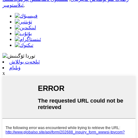
,
ئېلاستومېر
ئېلخەت يوللاش
ۋىليام
x