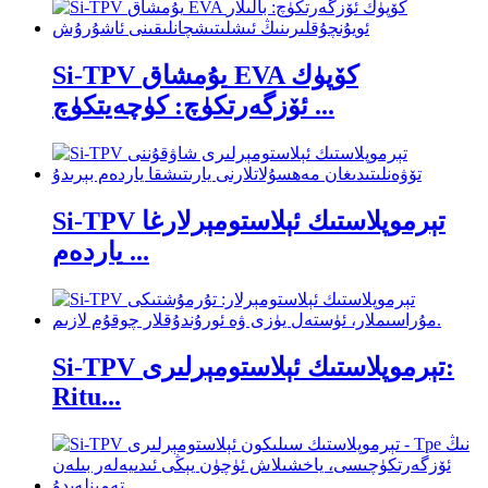
Si-TPV يۇمشاق EVA كۆپۈك
ئۆزگەرتكۈچ: كۈچەيتكۈچ ...
Si-TPV تېرموپلاستىك ئېلاستومېرلارغا
ياردەم ...
Si-TPV تېرموپلاستىك ئېلاستومېرلىرى:
Ritu...