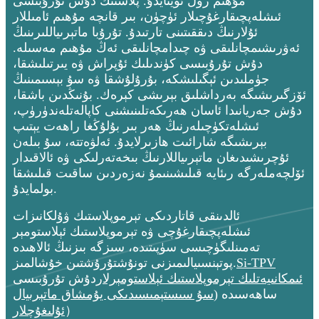
مۇھىم رول ئوينايدۇ. پلاستىك دۇش تۇرۇبىسى
ئىشلەپچىقارغۇچىلار ئۈچۈن، بىر قانچە مۇھىم ئامىللار
ئۇلارنىڭ دىققىتىنى تارتىدۇ. تۇرۇبا ماتېرىياللىرىنىڭ
ئەۋرىشىمچانلىقى ۋە چىدامچانلىقى ئەڭ مۇھىم مەسىلە.
دۇش تۇرۇبىسى كۈندىلىك ئۇپراش ۋە يىرتىلىشقا،
جۈملىدىن ئېگىلىشكە، بۇرۇلۇشقا ۋە سۇ بېسىمىنىڭ
ئۆزگىرىشىگە بەرداشلىق بېرىشى كېرەك. بۇنىڭدىن باشقا،
دۇش جەريانىدا ئاسان ھەرىكەتلىنىشنى كاپالەتلەندۈرۈپ،
ئىشلەتكۈچىلەرنىڭ ھەر بىر بۇلۇڭغا راھەت يېتىپ
بېرىشىگە شارائىت ھازىرلايدۇ. ئەلۋەتتە، سۇ بىلەن
ئۇچرىشىدىغان ماتېرىياللارنىڭ بىخەتەرلىكى ۋە ئالاقىدار
ئۆلچەملەرگە رىئايە قىلىشىنىمۇ نەزەردىن ساقىت قىلىشقا
بولمايدۇ.
ئالدىنقى قاتاردىكى تېرموپلاستىك ۋۇلكانىزات
ئىشلەپچىقارغۇچى ۋە تېرموپلاستىك ئېلاستومېر
تەمىنلىگۈچىسى سۈپىتىدە، سىزگە بىزنىڭ ئالاھىدە
Si-TPV
پوتېنسىيالىمىزنى تونۇشتۇرۇشتىن خۇشالمىز.
ئىمكانىيەتلىك تېرموپلاستىك ئېلاستومېرلار
دۇش تۇرۇبىسى
ساھەسىدە (
سۇ سىستېمىسىدىكى يۇمشاق ماتېرىيال
）
ئۇلىغۇچلار