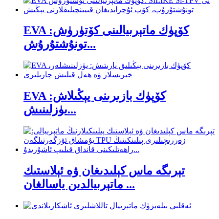
EVA كۆپۈك ماتېرىيالىنى كۆتۈرۈش:
تونۇشتۇرۇش...
EVA كۆپۈك بازىرىنى يېڭىلاش:
يۈزلىنىش...
تېرىگە ماس كېلىدىغان ۋە ئېلاستىك
ماتېرىيالدىن ياسالغان ...