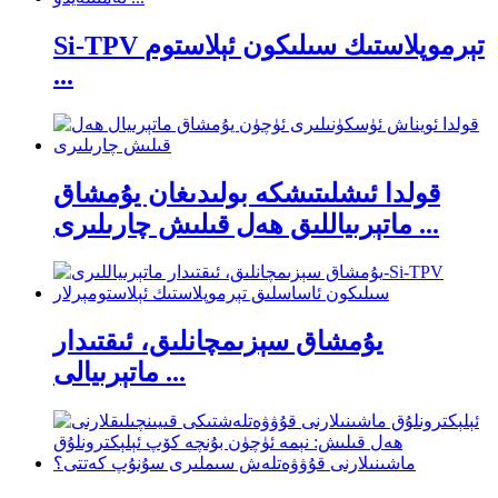
Si-TPV تېرموپلاستىك سىلىكون ئېلاستوم
...
قولدا ئىشلىتىشكە بولىدىغان يۇمشاق
ماتېرىياللىق ھەل قىلىش چارىلىرى ...
يۇمشاق سېزىمچانلىق، ئىقتىدار
ماتېرىيالى ...