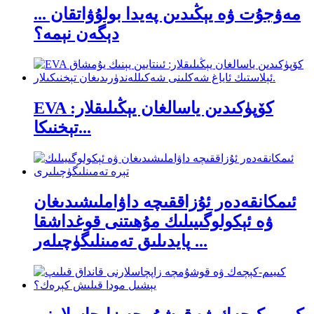
مەۋجۇت ۋە يېڭىدىن پەيدا بولۇۋاتقان ...
دېگەن نېمە؟
EVA كۆپۈكىدىن ياسالغان يېڭىلىقلار:
تېخنىكا...
ئىمكانقەدەر ئۇزاققىچە داۋاملىشىدىغان
ۋە ئېكولوگىيىلىك مۇھىتنى قوغداشقا
پايدىلىق تەمىنلىگۈچىلەر ...