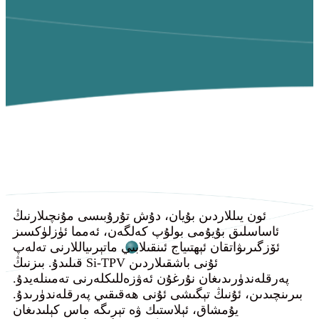
ئون يىللاردىن بۇيان، دۇش تۇرۇبىسى مۇنچىلارنىڭ
ئاساسلىق بۇيۇمى بولۇپ كەلگەن، ئەمما ئۈزلۈكسىز
ئۆزگىرىۋاتقان ئېھتىياج ئىنقىلابىي ماتېرىياللارنى تەلەپ
قىلىدۇ. بىزنىڭ Si-TPV ئۇنى باشقىلاردىن
پەرقلەندۈرىدىغان نۇرغۇن ئەۋزەللىكلەرنى تەمىنلەيدۇ.
بىرىنچىدىن، ئۇنىڭ تېگىشى ئۇنى ھەقىقىي پەرقلەندۈرىدۇ.
يۇمشاق، ئېلاستىك ۋە تېرىگە ماس كېلىدىغان