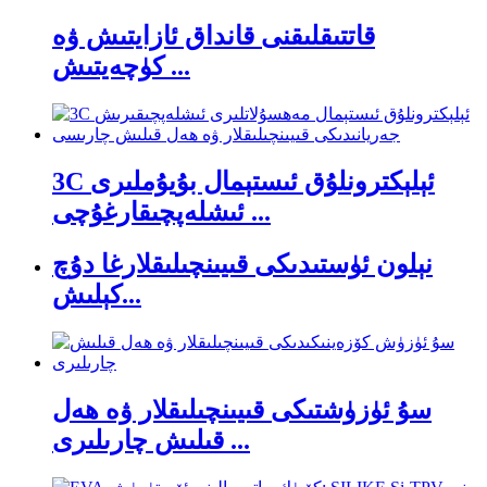
قاتتىقلىقنى قانداق ئازايتىش ۋە
كۈچەيتىش ...
3C ئېلېكترونلۇق ئىستېمال بۇيۇملىرى
ئىشلەپچىقارغۇچى ...
نېلون ئۈستىدىكى قىيىنچىلىقلارغا دۇچ
كېلىش...
سۇ ئۈزۈشتىكى قىيىنچىلىقلار ۋە ھەل
قىلىش چارىلىرى ...