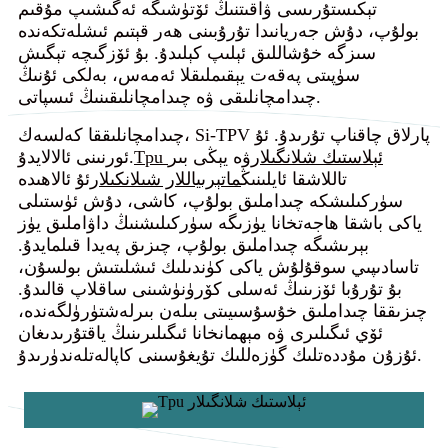
تېكىستۇرىسى ۋاقىتنىڭ ئۆتۈشىگە ئەگىشىپ مۇقىم
بولۇپ، دۇش جەريانىدا تۇرۇبىنى ھەر قېتىم ئىشلەتكەندە
سىزگە خۇشاللىق ئېلىپ كېلىدۇ. بۇ ئۆزگىچە تېگىش
سۈپىتى پەقەت يېقىملىقلا ئەمەس، بەلكى ئۇنىڭ
چىدامچانلىقى ۋە چىدامچانلىقىنىڭ ئىسپاتى.
چىدامچانلىققا كەلسەك، Si-TPV پارلاق چاقناپ تۇرىدۇ. ئۇ
Tpu ئېلاستىك شلانگىلار
ۋە يېڭى بىر
ئورنىنى ئالالايدۇ.
تاللاشقا ئايلىنىڭ
ماتېرىياللار شىلانكىلار
ئۇ ئالاھىدە
سۈركىلىشكە چىداملىق بولۇپ، كاشى، دۇش ئۈستىلى
ياكى باشقا ھاجەتخانا يۈزىگە سۈركىلىشنىڭ داۋاملىق يۈز
بېرىشىگە چىداملىق بولۇپ، چىزىق پەيدا قىلمايدۇ.
تاسادىپىي سوقۇلۇش ياكى كۈندىلىك ئىشلىتىش بولسۇن،
بۇ تۇرۇبا ئۆزىنىڭ ئەسلى كۆرۈنۈشىنى ساقلاپ قالىدۇ.
چىزىققا چىداملىق خۇسۇسىيىتى بىلەن بىرلەشتۈرۈلگەندە،
ئۆي ئىگىلىرى ۋە مېھمانخانا ئىگىلىرىنىڭ ياقتۇرىدىغان
ئۇزۇن مۇددەتلىك گۈزەللىك تۇيغۇسىنى كاپالەتلەندۈرىدۇ.