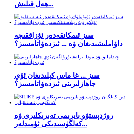
ھەل قىلىش...
سىز ئىمكانقەدەر ئۇزاققىچە
داۋاملىشىدىغان ۋە ... ئىزدەۋاتامسىز؟
سىز ... غا ماس كېلىدىغان ئۆي
جاھازلىرىنى ئىزدەۋاتامسىز؟
روژدېستۋو بايرىمى تەبرىكلىرى ۋە
كەلگۈسىدىكى ئۈمىدلەر...