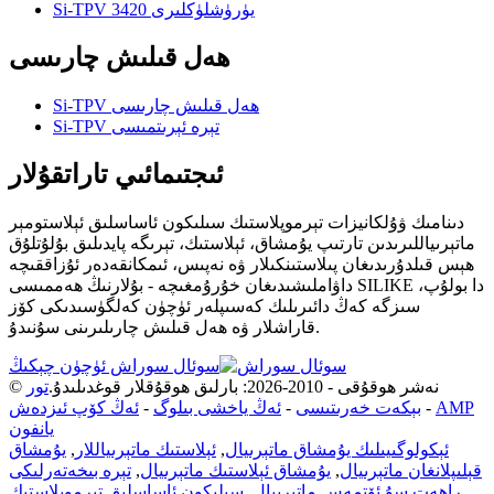
Si-TPV 3420 يۈرۈشلۈكلىرى
ھەل قىلىش چارىسى
Si-TPV ھەل قىلىش چارىسى
Si-TPV تېرە ئېرىتمىسى
ئىجتىمائىي تاراتقۇلار
دىنامىك ۋۇلكانيزات تېرموپلاستىك سىلىكون ئاساسلىق ئېلاستومېر
ماتېرىياللىرىدىن تارتىپ يۇمشاق، ئېلاستىك، تېرىگە پايدىلىق بۇلۇتلۇق
ھېس قىلدۇرىدىغان پىلاستىنكىلار ۋە نەپىس، ئىمكانقەدەر ئۇزاققىچە
داۋاملىشىدىغان خۇرۇمغىچە - بۇلارنىڭ ھەممىسى SILIKE دا بولۇپ،
سىزگە كەڭ دائىرىلىك كەسىپلەر ئۈچۈن كەلگۈسىدىكى كۆز
قاراشلار ۋە ھەل قىلىش چارىلىرىنى سۇنىدۇ.
سوئال سوراش ئۈچۈن چېكىڭ
© نەشر ھوقۇقى - 2010-2026: بارلىق ھوقۇقلار قوغدىلىدۇ.
تور
AMP
-
بېكەت خەرىتىسى
-
ئەڭ ياخشى بىلوگ
-
ئەڭ كۆپ ئىزدەش
يانفون
ئېكولوگىيىلىك يۇمشاق ماتېرىيال
,
ئېلاستىك ماتېرىياللار
,
يۇمشاق
قېلىپلانغان ماتېرىيال
,
يۇمشاق ئېلاستىك ماتېرىيال
,
تېرە بىخەتەرلىكى
راھەت سۇ ئۆتمەس ماتېرىيال
,
سىلىكون ئاساسلىق تېرموپلاستىك