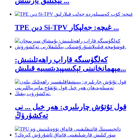
يېڭىلىق يارىتىش ...
TPE دىن Si-TPV غىچە: جەلپكار ...
كەلگۈسىگە قاراپ راھەتلىنىش:
مېھمانخانىنى ئېكىسپېدىتسىيە قىلىش...
قول تۇتۇش چارىلىرى: ھەر خىل ... نى
تەكشۈرۈڭ