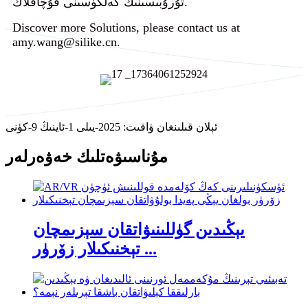
تۇرۇبىسىنىڭ كەلگۈسىنى قۇچاقلاڭ.
Discover more Solutions, please contact us at
amy.wang@silike.cn.
ئېلان قىلىنغان ۋاقىت: 2025-يىلى 1-ئاينىڭ 9-كۈنى
مۇناسىۋەتلىك خەۋەرلەر
يېڭىدىن گۈللىنىۋاتقان سېزىمچان
تېخنىكىلار زۆرۈر ...