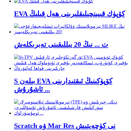
EVA كۆپۈك قىيىنچىلىقلىرىنى ھەل قىلىڭ
ت ... نىڭ 20 يىللىقىنى تەبرىكلەش
S بىلەن EVA كۆپۈكىنىڭ ئىقتىدارىنى
ئاشۇرۇش ...
Scratch ۋە Mar Res نى كۈچەيتىش