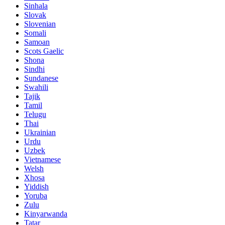
Sinhala
Slovak
Slovenian
Somali
Samoan
Scots Gaelic
Shona
Sindhi
Sundanese
Swahili
Tajik
Tamil
Telugu
Thai
Ukrainian
Urdu
Uzbek
Vietnamese
Welsh
Xhosa
Yiddish
Yoruba
Zulu
Kinyarwanda
Tatar