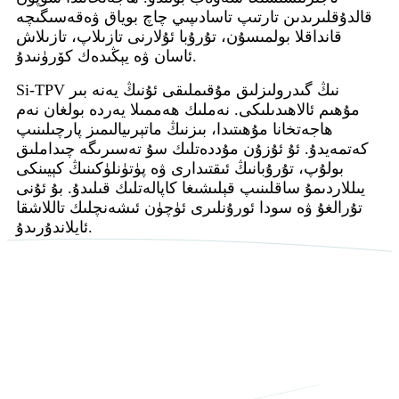
قالدۇقلىرىدىن تارتىپ تاسادىپىي چاچ بوياق ۋەقەسىگىچە
قانداقلا بولمىسۇن، تۇرۇبا ئۇلارنى تازىلاپ، تازىلاش
ئاسان ۋە يېڭىدەك كۆرۈنىدۇ.
Si-TPV نىڭ گىدرولىزلىق مۇقىملىقى ئۇنىڭ يەنە بىر
مۇھىم ئالاھىدىلىكى. نەملىك ھەممىلا يەردە بولغان نەم
ھاجەتخانا مۇھىتىدا، بىزنىڭ ماتېرىيالىمىز پارچىلىنىپ
كەتمەيدۇ. ئۇ ئۇزۇن مۇددەتلىك سۇ تەسىرىگە چىداملىق
بولۇپ، تۇرۇبانىڭ ئىقتىدارى ۋە پۈتۈنلۈكىنىڭ كېيىنكى
يىللاردىمۇ ساقلىنىپ قېلىشىغا كاپالەتلىك قىلىدۇ. بۇ ئۇنى
تۇرالغۇ ۋە سودا ئورۇنلىرى ئۈچۈن ئىشەنچلىك تاللاشقا
ئايلاندۇرىدۇ.