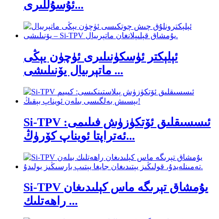
ئۇسۇللىرى...
ئېلېكتر ئۈسكۈنىلىرى ئۈچۈن يېڭى
ماتېرىيال يۆنىلىشى ...
Si-TPV ئىسسىقلىق ئۆتكۈزۈش فىلىمى:
ئەتراپتا ئويناپ كۆرۈڭ...
Si-TPV يۇمشاق تېرىگە ماس كېلىدىغان
راھەتلىك ...