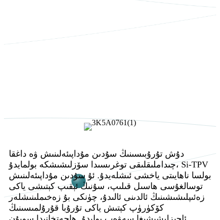
دۇش تۇرۇبىسىنىڭ سۇدىن مۇداپىئەلىنىش ۋە داغقا
چىداملىقلىقى توغرىسىدا سۆزلىشىشكە بولمايدۇ، Si-TPV
بولسا ناھايىتى ياخشى ئىشلەيدۇ. ئۇ سۇدىن مۇداپىئەلىنىش
توسالغۇسى ھاسىل قىلىپ، سۇنىڭ ئېقىپ كېتىشى ياكى
زەئىپلىشىشىنىڭ ئالدىنى ئالىدۇ، چۈنكى بۇ زەخىملىنىشلەر
كۆكۈرۈپ كېتىش ياكى تۇرۇبا قۇرۇلمىسىنىڭ
ئاجىزلىشىشىغا سەۋەب بولىدۇ. ھاجەتخانىدا سوپۇن