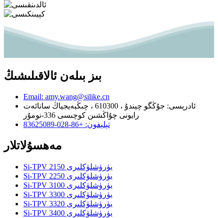
بىز بىلەن ئالاقىلىشىڭ
Email: amy.wang@silike.cn
ئادرېسى: جۇڭگو چېندۇ ، 610300 ، چىڭبەيجياڭ سانائەت
رايونى چۇاڭشىن كوچىسى 336-نومۇر
تېلېفون: +86-028-83625089
مەھسۇلاتلار
Si-TPV 2150 يۈرۈشلۈكلىرى
Si-TPV 2250 يۈرۈشلۈكلىرى
Si-TPV 3100 يۈرۈشلۈكلىرى
Si-TPV 3300 يۈرۈشلۈكلىرى
Si-TPV 3320 يۈرۈشلۈكلىرى
Si-TPV 3400 يۈرۈشلۈكلىرى