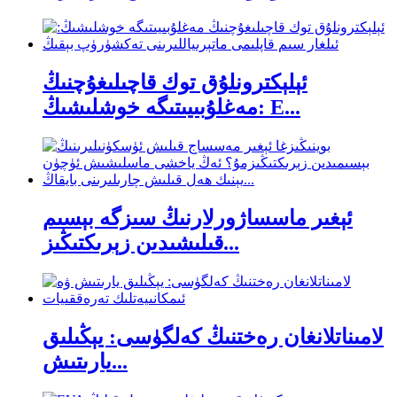
ئېلېكترونلۇق توك قاچىلىغۇچنىڭ
مەغلۇبىيىتىگە خوشلىشىڭ: E...
ئېغىر ماسساژورلارنىڭ سىزگە بېسىم
قىلىشىدىن زېرىكتىڭىز...
لامىناتلانغان رەختنىڭ كەلگۈسى: يېڭىلىق
يارىتىش...