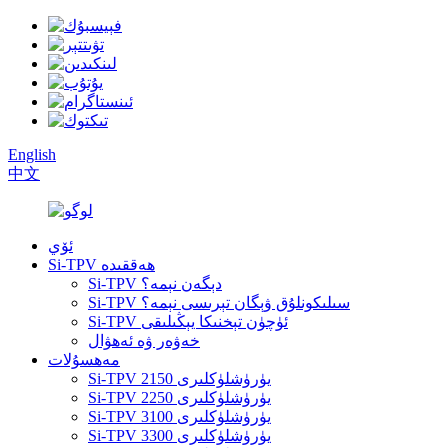
English
中文
ئۆي
Si-TPV ھەققىدە
Si-TPV دېگەن نېمە؟
Si-TPV سىلىكونلۇق ۋېگان تېرىسى نېمە؟
Si-TPV ئۈچۈن تېخنىكا يېڭىلىقى
خەۋەر ۋە ئەھۋال
مەھسۇلات
Si-TPV 2150 يۈرۈشلۈكلىرى
Si-TPV 2250 يۈرۈشلۈكلىرى
Si-TPV 3100 يۈرۈشلۈكلىرى
Si-TPV 3300 يۈرۈشلۈكلىرى