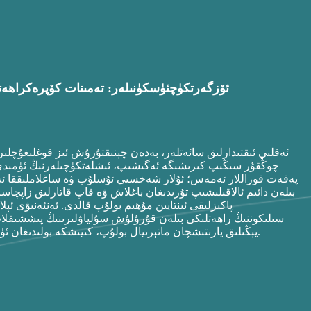
ئەقلىي ئىقتىدارلىق كىيىملەر ئۈچۈن Skin-Soft TPU ئۆزگەرتكۈچ
ئۈسكۈنىلەر
: تەمىنات
كۆپرەك
راھەت
ئەقلىي ئىقتىدارلىق سائەتلەر، بەدەن چېنىقتۇرۇش ئىز قوغلىغۇچلىر
چوڭقۇر سىڭىپ كىرىشىگە ئەگىشىپ، ئىشلەتكۈچىلەرنىڭ ئۈمىدى ئ
پەقەت قوراللار ئەمەس؛ ئۇلار شەخسىي ئۇسلۇب ۋە ساغلاملىققا ئەھ
بىلەن دائىم ئالاقىلىشىپ تۇرىدىغان باغلاش ۋە قاپ قاتارلىق زاپچاسلا
پاكىزلىقى ئىنتايىن مۇھىم بولۇپ قالدى. ئەنئەنىۋى ئې
سىلىكوننىڭ راھەتلىكى بىلەن قۇرۇلۇش سۇلياۋلىرىنىڭ پىششىقلا
يېڭىلىق يارىتىشچان ماتېرىيال بولۇپ، كىيىشكە بولىدىغان ئۈسكۈنە ماتېرىياللىرىنىڭ يېڭىلىنىش دولقۇنىغا يېتەكچىلىك قىلماقتا.