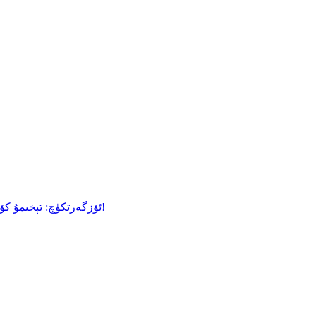
ئەقلىي ئىقتىدارلىق كىيىشكە بولىدىغان ئۈسكۈنىلەر ئۈچۈن Skin-Soft TPU ئۆزگەرتكۈچ: تېخىمۇ كۆپ راھەتلىك ۋە تېخىمۇ ياخشى چىدامچانلىق بىلەن تەمىنلەيدۇ!