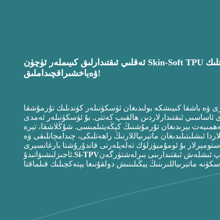
لىك
چىداملىق!
ۋە
ياخشىراق
ى ۋە باشقا كىيىشكە بولىدىغان ئۈسكۈنىلەر كۈندىلىك تۇرمۇشقا
اساسىي ئىقتىدارلاردىن ھالقىپ كەتتى. بۇ ئۈسكۈنىلەر ئەمدى
مىيەت بېرىدىغان تۇرمۇشنىڭ كېڭەيتىلمىسى. شۇڭلاشقا، تېرە
ردا ئىشلىتىلىدىغان ماتېرىياللارنىڭ راھەتلىكى، چىدامچانلىقى ۋە
لاستومېرلار بۇ ئومۇميۈزلۈك تەلەپلەرنى قاندۇرۇشتا بارغانسېرى
پ ئىشلەش ئىقتىدارىنى بىرلەشتۈرگەن
Si-TPV
ئاجىزلىشىۋاتىدۇ.