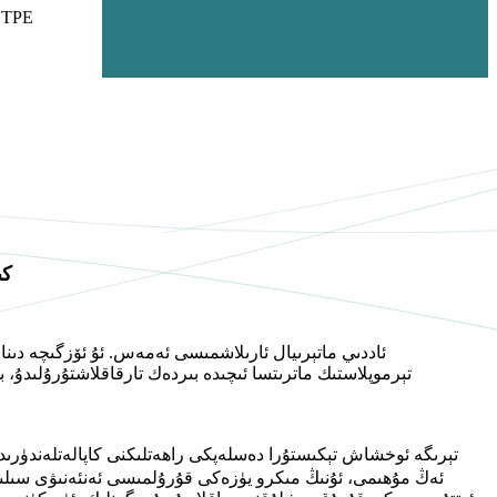
PV
تېرموپلاستىك ماترىتسا ئىچىدە بىردەك تارقاقلاشتۇرۇلىدۇ، 
تېرىگە ئوخشاش تېكىستۇرا دەسلەپكى راھەتلىكنى كاپالەتلەندۈرىد
ئەڭ مۇھىمى، ئۇنىڭ مىكرو يۈزەكى قۇرۇلمىسى ئەنئەنىۋى سىلىكوننى