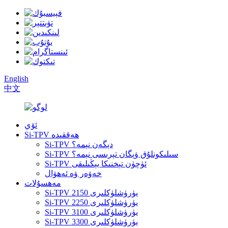
English
中文
ئۆي
Si-TPV ھەققىدە
Si-TPV دېگەن نېمە؟
Si-TPV سىلىكونلۇق ۋېگان تېرىسى نېمە؟
Si-TPV ئۈچۈن تېخنىكا يېڭىلىقى
خەۋەر ۋە ئەھۋال
مەھسۇلات
Si-TPV 2150 يۈرۈشلۈكلىرى
Si-TPV 2250 يۈرۈشلۈكلىرى
Si-TPV 3100 يۈرۈشلۈكلىرى
Si-TPV 3300 يۈرۈشلۈكلىرى