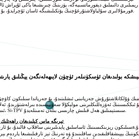
فورمۇلالىرى سۇلياۋلاشتۇرغۇچنىڭ يۆتكىلىشىگە ئاسان ئۇچرايدۇ، بۇ ئۇزۇن مۇددەت ئىچىدە ئىقتىدارنىڭ تۆۋەنلىشىنى كەلتۈرۈپ چىقىرىدۇ.
Si-T: كىيىشكە بولىدىغان ئۈسكۈنىلەر ئۈچۈن لايىھەلەنگەن يېڭىلىق يا
بۇ ئىككىسىنىڭ ئەۋزەللىكلىرىنى مولېكۇلا سەۋىيىسىدە بىرلەشتۈرىدۇ. ئە
ئىشلەپچىقارغۇچىلار ئۈچۈن، Si-TPV سىستېمىلىق ھەل قىلىش چارىسى بىلەن تەمىنلەيدۇ.
تېرىگە ماس كېلىدىغان راھەتلىك
ۇ.
Si-TPV سىلىكون رېزىنكىسىنىڭ ئاساسلىق پايدىلىرىنى ساقلاپ قالىدۇ، بۇ ئار
a
ڭ يېپىشقاقلىقىدىن ساقلىنىدۇ ۋە تەرنىڭ تېز تارقىلىشىغا ياردەم بېرىد