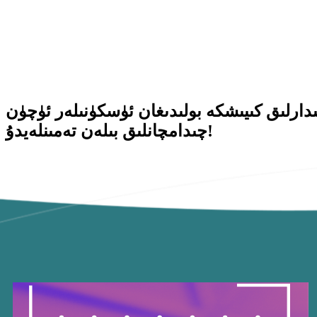
شكە بولىدىغان ئۈسكۈنىلەر ئۈچۈن Skin-Soft TPU ئۆزگەرتكۈچ: تېخىمۇ كۆپ راھەتلىك ۋە تېخىمۇ ياخشى
چىدامچانلىق بىلەن تەمىنلەيدۇ!