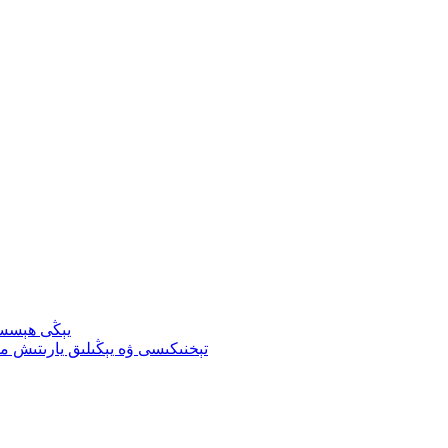
يېڭى ھېسسى
ئۆزگەرتىلگەن TPU تېخنىكىسى ۋە يېڭىلىق ي