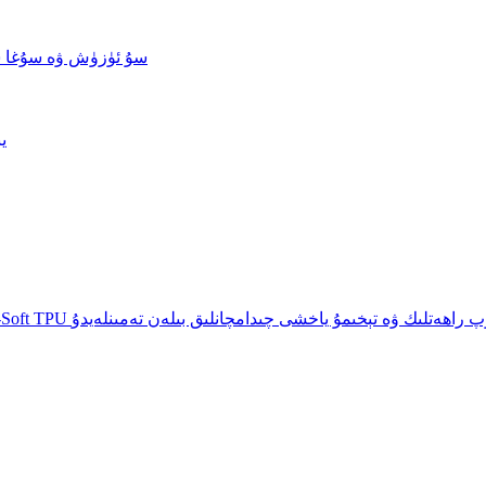
سۇ ئۈزۈش ۋە سۇغا 
ي