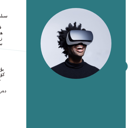
سىلى
ق
ھا
زو
سى