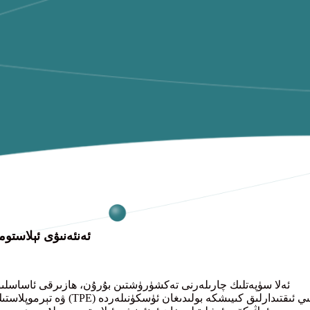
ئەنئەنىۋى ئېلاستوم
ئەلا سۈپەتلىك چارىلەرنى تەكشۈرۈشتىن بۇرۇن، ھازىرقى ئاساسلىق م