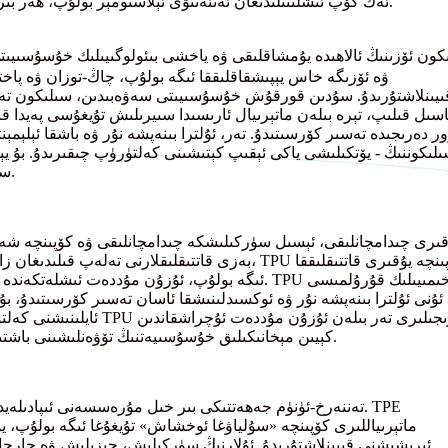
ئەڭ كۆپ ئىشلىتىلىدىغان ئەنئەنىۋى ئېلاستومېر بولۇپ، ھەر بىرىنىڭ ئۆزىگە خاس ئالاھىدىلىكلىرى ۋە كۆرۈنەرلىك كەمچىلىكلىرى بار.
كون ئۆزىنىڭ ئالاھىدە يۇمشاقلىقى ۋە ياخشى بىئولوگىيىلىك خۇسۇسىيىتى
ۋە ئۆزىگە خاس يېپىشقاقلىققا ئىگە بولۇپ، چاڭ-توزان ۋە پاخت
ىيىنلاشتۇرىدۇ. سۇدىن قورقۇش خۇسۇسىيىتى سەۋەبىدىن، سىلىكون تەرنى
سىل قىلىپ، تېرە بىلەن ماتېرىيال ئارىسىدا سىيرىلىش تۇيغۇسى پەيدا قىلى
ر دەرىجىدە تەسىر كۆرسىتىدۇ. تەر، ئۇلترا بىنەپشە نۇر ۋە باشقا ئېلېمې
لىكوننىڭ - يۆتكىلىشى ياكى ئېقىپ كېتىشىنى كەلتۈرۈپ چىقىرىدۇ. بۇ يې
سەۋەبىدىن ماتېرىيالنىڭ سېرىق رەڭگە كىرىشىنى كەلتۈرۈپ چىقىرىدۇ.
بەزى قاتتىقلىقلارنى تەلەپ قىلىدىغان زاپچاسلاردا ئ
ئىگە بولۇپ، ئۇزۇن مۇددەت ئىشلەتكەندە راھەتسىزلى
ئۇنى ئۇلترا بىنەپشە نۇر ۋە ئوكسىدلىنىشقا ئاسان تەسىر كۆرسىتىدۇ، ب
ئايلىنىشنى كەلتۈرۈپ چىقى
كېيىن مېخانىكىلىق خۇسۇسىيەتنىڭ تۆۋەنلىشىنى باشتىن كەچۈرۈپ، رېمىلارنىڭ يېرىلىشىنى كەلتۈرۈپ چىقىرىشى مۇمكىن.
ماتېرىياللىرى كۆپىنچە «سۇلياۋغا ئوخشاش» تۇيغۇغا ئىگە بولۇپ، ي
ئېرىشىشنى قىيىنلاشتۇرىدۇ. ئۇلارنىڭ سۈركىلىش، چىزىلىش ۋە چارچا