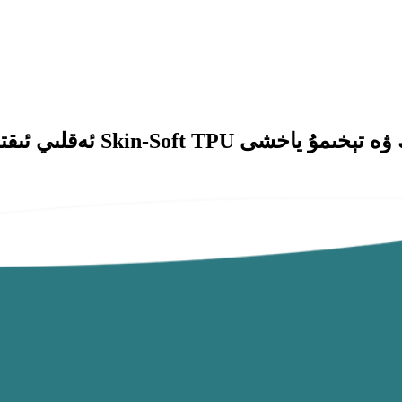
ئەقلىي ئىقتىدارلىق كىيى