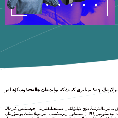
ېرلارنىڭ چەكلىمىلىرى
كىيىشكە بولىدىغان ھالەتتە
ئۈسكۈنىلەر
اتېرىياللارنىڭ دۇچ كېلىۋاتقان قىيىنچىلىقلىرىنى چۈشىنىش كېرەك.
سىلىكون رېزىنكىسى، تېرموپلاستىك پولىئۇرېتان (TPU) ۋە تېرموپلاستىك ئېلاستومېر (TPE) ئەقلىي ئىقتىدارلىق كىيىشكە بولىدىغان ئۈسكۈنىلەردە