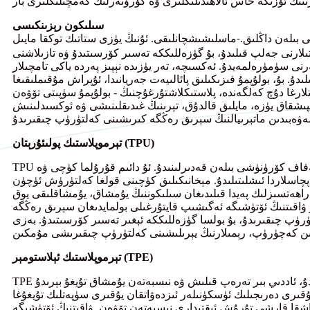
سىلىكون رېزىنكىسى
 بىلەن داڭلىق.
ماسلىشىشچانلىقى. ئۇنىڭ يۈزى ستاتىك توكقا مايىل
-
ىلارنى جەلپ قىلىدۇ، بۇ گۈزەللىككە تەسىر كۆرسىتىدۇ ۋە تازىلاشنى
 سۈمۈرەلمەيدۇ. ئەكسىچە، تەر يۈزىدە نېپىز پەردە ياكى تامچىلار
دۇ. بۇ، بولۇپمۇ فىزىكىلىق پائالىيەت جەريانىدا، ئۇپراش مۇقىملىقىغا
نتلارغا دۇچ كەلگەندە، پلاستىكلاشتۇرغۇچنىڭ - بولۇپمۇ سۈپىتى تۆۋەن
پىشقاق يۈزە، مايلىق قالدۇق، تېرىنىڭ غىدىقلىنىشى ۋە ئوكسىدلىنىش
تېرموپلاستىك پولىئۇرېتان (TPU)
TPU يۇقىرى چىدامچانلىقى، ئېسىل سۈركىلىشكە چىدامچانلىقى ۋە كۆپىنچە شەفاف كۆرۈنۈشى بىلەن قەدىرلىنىدۇ. ئۇ دائىم قۇرۇلما كۈچى ۋە
ىشلىتىلىدۇ. مېخانىكىلىق كۈچىنى قولغا كەلتۈرۈش ئۈچۈن، TPU كۆپىنچە يۇقىرى قاتتىقلىققا
ك پەيدا قىلىدىغان سىلىكوننىڭ يۇمشاق، يۇمشاقلىقى يوق. TPU خىمىيىلىك قۇرۇلمىسى
ۇ ۋاقىتنىڭ ئۆتۈشىگە ئەگىشىپ قايتۇرغىلى بولمايدىغان سېرىق رەڭگە
رىدۇ، بۇ بولسا گۈزەللىككە ئېغىر تەسىر كۆرسىتىدۇ. بەزى TPU دەرىجىلىرى تەر بىلەن ئۇزۇن مۇددەت ئۇچراشقاندىن
تېرموپلاستىك ئېلاستومېر (TPE)
TPE تەننەرخ-ئۈنۈم جەھەتتىكى بىر خىل مۇرەسسەنى ئىپادىلەيدۇ، ئاددىي بىر تەرەپ قىلىش ۋە نىسبەتەن يۇمشاق تۇيغۇ بېرىدۇ. TPE
ۇقىرى دەرىجىلىك ئۈسكۈنىلەر ئىزدەۋاتقان يۇقىرى سۈپەتلىك تۇيغۇغا
شقا قارشى تۇرۇش ئىقتىدارى نىسبەتەن تۆۋەن. ۋاقىتنىڭ ئۆتۈشىگە