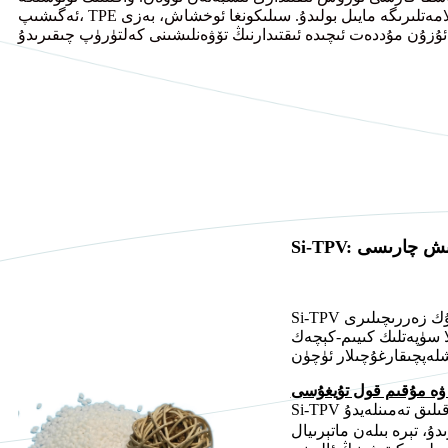
ئەگىشىپ، TPE رېمىلىرى دائىملىق دېفورماتسىيەگە، يۈزىنىڭ چىرىشىغا ياكى ئۇپراش ئالامەتلىرىگە مايىل بولىدۇ. سىلىكونغا ئوخشاش، بەزى TPE
رىتىش چارىسى
Si-TPV ئاددىي ماتېرىيال ئارىلاشمىسى ئەمەس. ئۇ ئۆزگىچە دىنامىك ۋۇلكانلاشتۇرۇش جەريانىنى ئىشلىتىدۇ، بۇ جەرياندا سىلىكون كاۋچۇك زەررىچىلىرى
لا سۈپەتلىك كىيىم-كېچەك
 ۋە مۇقىم قول تۇيغۇسى
قىلىق تەمىنلەيدۇ
ۇ، تېرە بىلەن ماتېرىيال