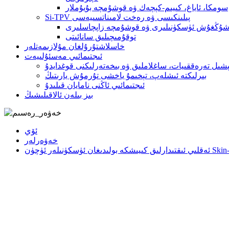
سومكا، ئاياغ، كىيىم-كېچەك ۋە قوشۇمچە بۇيۇملار
Si-TPV پىلىنكىسى ۋە رەخت لامىناتسىيەسى
شۇڭغۇش ئۈسكۈنىلىرى ۋە قوشۇمچە زاپچاسلىرى
توقۇمىچىلىق سانائىتى
خاسلاشتۇرۇلغان مۇلازىمەتلەر
ئىجتىمائىي مەسئۇلىيەت
ېشىل تەرەققىيات، ساغلاملىق ۋە بىخەتەرلىكنى قوغدايدۇ
بىرلىكتە ئىشلەپ، تېخىمۇ ياخشى تۇرمۇش يارىتىڭ
ئىجتىمائىي ئاڭنى نامايان قىلىدۇ
بىز بىلەن ئالاقىلىشىڭ
ئۆي
خەۋەرلەر