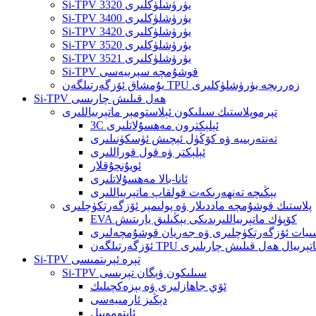
Si-TPV 3320 يۈرۈشلۈكلىرى
Si-TPV 3400 يۈرۈشلۈكلىرى
Si-TPV 3420 يۈرۈشلۈكلىرى
Si-TPV 3520 يۈرۈشلۈكلىرى
Si-TPV 3521 يۈرۈشلۈكلىرى
Si-TPV قوشۇمچە سېرىيەسى
يۇمشاق ئۆزگەرتىلگەن TPU زەررىچە يۈرۈشلۈكلىرى
Si-TPV ھەل قىلىش چارىسى
تېرموپلاستىك سىلىكون ئېلاستومېر ماتېرىياللىرى
3C ئېلېكترون مەھسۇلاتلىرى
تەنتەربىيە ۋە كۆڭۈل ئېچىش ئۈسكۈنىلىرى
ئېلېكتر ۋە قول قوراللىرى
ئويۇنچۇقلار
ئانا-بالا مەھسۇلاتلىرى
يېڭىچە تەنھەرىكەت قولقاپ ماتېرىياللىرى
پلاستىك قوشۇمچە ماددىلار ۋە پولىمېر ئۆزگەرتكۈچلىرى
EVA كۆپۈك ماتېرىياللىرىدىكى يېڭىلىق يارىتىش
يات ئۆزگەرتكۈچلىرى ۋە جەريان قوشۇمچەلىرى
ارىتىش ماتېرىيال ھەل قىلىش چارىلىرى
Si-TPV تېرە ئېرىتمىسى
Si-TPV سىلىكون ۋېگان تېرىسى
ئۆي جاھازلىرى ۋە بېزەكچىلىك
دېڭىز ئارمىيەسى
ئاپتوموبىل