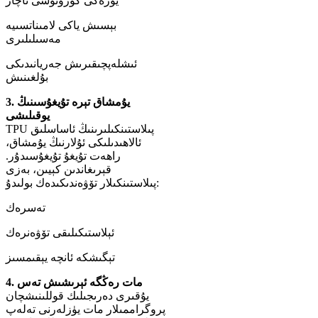
يۈزەكى كۆرۈنۈشى ناچار
بېسىش ياكى لامىناتسىيە
مەسىلىلىرى
ئىشلەپچىقىرىش جەريانىدىكى
بۇلغىنىش
3. يۇمشاق تېرە تۇيغۇسىنىڭ
يوقىلىشى
TPU پىلاستىنكىلىرىنىڭ ئاساسلىق
ئالاھىدىلىكى ئۇلارنىڭ يۇمشاق،
راھەت تۇيغۇ تۇيغۇسىدۇر.
قېرىغاندىن كېيىن، بەزى
پىلاستىنكىلار تۆۋەندىكىدەك بولىدۇ:
تەسرەك
ئېلاستىكىلىقى تۆۋەنرەك
تېگىشكە ئانچە يېقىمسىز
4. مات رەڭگە ئېرىشىش تەس
يۇقىرى دەرىجىلىك قوللىنىشچان
پروگراممىلار مات يۈزلەرنى تەلەپ