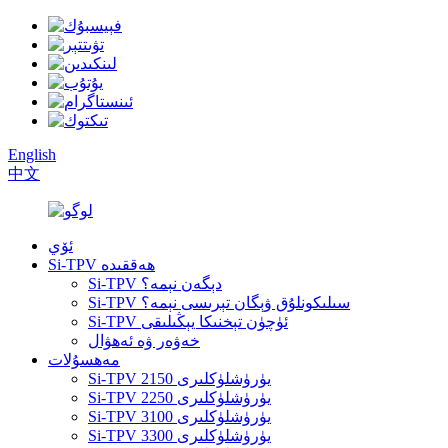
English
中文
ئۆي
Si-TPV ھەققىدە
Si-TPV دېگەن نېمە؟
Si-TPV سىلىكونلۇق ۋېگان تېرىسى نېمە؟
Si-TPV ئۈچۈن تېخنىكا يېڭىلىقى
خەۋەر ۋە ئەھۋال
مەھسۇلات
Si-TPV 2150 يۈرۈشلۈكلىرى
Si-TPV 2250 يۈرۈشلۈكلىرى
Si-TPV 3100 يۈرۈشلۈكلىرى
Si-TPV 3300 يۈرۈشلۈكلىرى