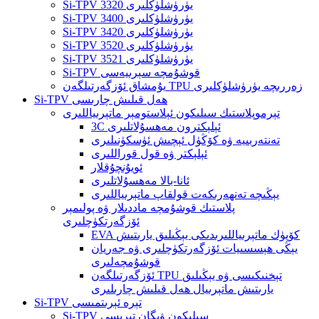
Si-TPV 3320 يۈرۈشلۈكلىرى
Si-TPV 3400 يۈرۈشلۈكلىرى
Si-TPV 3420 يۈرۈشلۈكلىرى
Si-TPV 3520 يۈرۈشلۈكلىرى
Si-TPV 3521 يۈرۈشلۈكلىرى
Si-TPV قوشۇمچە سېرىيەسى
يۇمشاق ئۆزگەرتىلگەن TPU زەررىچە يۈرۈشلۈكلىرى
Si-TPV ھەل قىلىش چارىسى
تېرموپلاستىك سىلىكون ئېلاستومېر ماتېرىياللىرى
3C ئېلېكترون مەھسۇلاتلىرى
تەنتەربىيە ۋە كۆڭۈل ئېچىش ئۈسكۈنىلىرى
ئېلېكتر ۋە قول قوراللىرى
ئويۇنچۇقلار
ئانا-بالا مەھسۇلاتلىرى
يېڭىچە تەنھەرىكەت قولقاپ ماتېرىياللىرى
پلاستىك قوشۇمچە ماددىلار ۋە پولىمېر
ئۆزگەرتكۈچلىرى
EVA كۆپۈك ماتېرىياللىرىدىكى يېڭىلىق يارىتىش
يېڭى ھېسسىيات ئۆزگەرتكۈچلىرى ۋە جەريان
قوشۇمچەلىرى
ئۆزگەرتىلگەن TPU تېخنىكىسى ۋە يېڭىلىق
يارىتىش ماتېرىيال ھەل قىلىش چارىلىرى
Si-TPV تېرە ئېرىتمىسى
Si-TPV سىلىكون ۋېگان تېرىسى