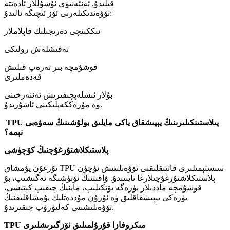
قىلىدۇ. ئەنئەنىۋى ئۇسۇللار ئادەتتە
تۆۋەندىكىلەرنى ئۆز ئىچىگە ئالىدۇ:
ئىككىنچى دەرىجىلىك قاپلاملار
نەقىشلەش رولىكى
قوشۇمچە بىر تەرەپ قىلىش
قەدەملىرى
بۇلار ئىشلەپچىقىرىش تەننەرخىنى
ۋە مۇرەككەپلىكىنى ئاشۇرىدۇ.
TPU پىلاستىنكىلىرىنىڭ يېپىشقاق ياكى مايلىق بولۇشىنىڭ سەۋەبى
نېمە؟
پلاستىكلاشتۇرغۇچنىڭ كۆچۈشى
نۇرغۇن يۇمشاق TPU سىستېمىلىرى قاتتىقلىقنى تۆۋەنلىتىش ئۈچۈن
پلاستىكلاشتۇرغۇچىلارغا تايىنىدۇ. ۋاقىتنىڭ ئۆتۈشىگە ئەگىشىپ، بۇ
قوشۇمچە ماددىلار يۈزەگە يۆتكىلىپ، ماينىڭ چىقىپ كېتىشى،
يۈزەكى يېپىشقاقلىق ۋە ئۇزۇن مۇددەتلىك يۇمشاقلىقنىڭ
تۆۋەنلىشىنى كەلتۈرۈپ چىقىرىدۇ.
TPU مىكروفازا قۇرۇلمىلىق ئۆزگىرىشلىرى