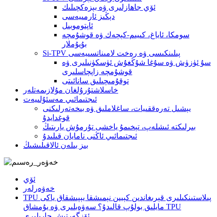
ئۆي جاھازلىرى ۋە بېزەكچىلىك
دېڭىز ئارمىيەسى
ئاپتوموبىل
سومكا، ئاياغ، كىيىم-كېچەك ۋە قوشۇمچە
بۇيۇملار
Si-TPV پىلىنكىسى ۋە رەخت لامىناتسىيەسى
سۇ ئۈزۈش ۋە سۇغا شۇڭغۇش ئۈسكۈنىلىرى ۋە
قوشۇمچە زاپچاسلىرى
توقۇمىچىلىق سانائىتى
خاسلاشتۇرۇلغان مۇلازىمەتلەر
ئىجتىمائىي مەسئۇلىيەت
يېشىل تەرەققىيات، ساغلاملىق ۋە بىخەتەرلىكنى
قوغدايدۇ
بىرلىكتە ئىشلەپ، تېخىمۇ ياخشى تۇرمۇش يارىتىڭ
ئىجتىمائىي ئاڭنى نامايان قىلىدۇ
بىز بىلەن ئالاقىلىشىڭ
ئۆي
خەۋەرلەر
TPU پىلاستىنكىلىرى قېرىغاندىن كېيىن نېمىشقا يېپىشقاق ياكى
مايلىق بولۇپ قالىدۇ؟ سەۋەبلىرى ۋە يۇمشاق TPU
ئۆزگەرتىش چارىلىرى