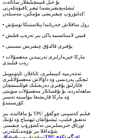
بۇ خىل قىيىنچىلىقلار سانائەت
ئىشلەپچىقىرىشىدا ئېغىر ئاقىۋەتلەرنى
كەلتۈرۈپ چىقىرىشى مۇمكىن، مەسىلەن:
• رول ساقلاش جەريانىدا پىلاستىنكا توسۇش
• قىيىن لامىناتسىيە ياكى بىر تەرەپ قىلىش
• يۇقىرى قالدۇق چىقىرىش نىسبىتى
• ماركا خېرىدارلىرى تەرىپىدىن مەھسۇلات
رەت قىلىندى
تەنتەربىيە كىيىملىرى، ئاياغلار، ئاپتوموبىل
ئىچكى پەردىسى ۋە داۋالاش مەھسۇلاتلىرى
قاتارلىق يۇقىرى دەرىجىلىك قوللىنىشچان
ساھەلەردە، بۇ نۇقسانلار مەھسۇلات سۈپىتى
ۋە ماركا قارىشىغا بىۋاسىتە تەسىر
كۆرسىتىدۇ.
بۇ ماقالىدە، بىز TPU فىلىم كەسپىنى چوڭقۇر
تەتقىق قىلىپ، ئېشىۋاتقان ئېھتىياج ۋە ئۇنىڭ
ئورتاق خىرىسلىرىنى تەكشۈرۈپ چىقىمىز.
شۇنداقلا بىز تۆۋەندىكىلەرنى
TPU ئۆزگەرتكۈچ
تونۇشتۇرىمىز
يۇمشاق