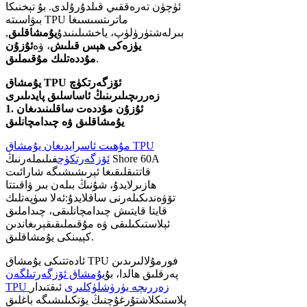
ئۈچۈن تەرەققىي قىلدۇرۇلدى. بۇ تېخنىكا
بىۋاسىتە TPU ماترىتسىسىغا
بىرلەشتۈرۈلۈپ، ياخشىلىنىدۇ
يۇمشاقلىق
,
يۈزەكى ھېس قىلىش
، ۋە
ئۇزۇن
.
مۇددەتلىك مۇقىملىق
يۇمشاق TPU ئۆزگەرتكۈچ
زەررىچىلىرىنىڭ ئاساسلىق پايدىلىرى
1. ئۇزۇن مۇددەت ساقلىنىدىغان
يۇمشاقلىق ۋە چىدامچانلىق
مۇھىت ئاسرايدىغان يۇمشاق TPU
ئۆزگەرتكۈچ
فىلىملەرنىڭ Shore 60A
قاتتىقلىقىغا ئېرىشىشىگە شارائىت
ھازىرلايدۇ، شۇنىڭ بىلەن بىر ۋاقىتتا
تۆۋەندىكىلەرنى ساقلايدۇ:
ئەلا سۈپەتلىك
قايتا قايتىش چىدامچانلىقى، چىداملىق
ئېلاستىكىلىقى ۋە مۇقىملىقى
قېرىغاندىن
كېيىنكى يۇمشاقلىق.
ئادەتتىكى يۇمشاق TPU فورمۇلالىرىدىن
پەرقلىق ھالدا، بۇ
يۇمشاق ئۆزگەرتىلگەن
TPU زەررىچە يۈرۈشلۈكلىرى
ئىقتىدار
پلاستىكلاشتۇرغۇچنىڭ يۆتكىلىشىگە باغلىق