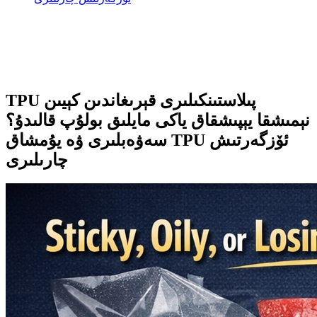
TPU پىلاستىنكىلىرى قېرىغاندىن كېيىن
نېمىشقا يېپىشقاق ياكى مايلىق بولۇپ قالىدۇ؟
سەۋەبلىرى ۋە يۇمشاق TPU ئۆزگەرتىش
چارىلىرى