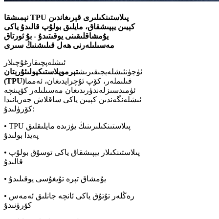
نېمىشقا TPU پىلاستىنكىلىرى قېرىغاندىن
كېيىن يېپىشقاق، مايلىق بولۇپ قالىدۇ ياكى
يۇمشاقلىقىنى يوقىتىدۇ - بۇ ئورتاق
مەسىلىلەرنى ھەل قىلىشنىڭ سىرى
ئىشلەپچىقارغۇچىلار
ئۈچۈن
ئىشلەپچىقىرىش
تېرموپلاستىك
پولىئۇرېتان
فىلىملەر، كۆپ ئۇچرايدىغان، ئەمما
(TPU)
ئۈمىدسىزلەندۈرىدىغان مەسىلىلەر كۆپىنچە
ئىشلەنگەندىن كېيىن ياكى ساقلاش جەريانىدا
كۆرۈلىدۇ:
• TPU پىلاستىنكىلىرىنىڭ يۈزىدە مايلىقلىق
پەيدا بولىدۇ
• پىلاستىنكىلار يېپىشقاق ياكى توسۇق بولۇپ
قالىدۇ
• يۇمشاق تېرە تۇيغۇسى يوقىلىدۇ
• رەڭلەر تۇتۇق ياكى ئانچە جانلىق ئەمەس
كۆرۈنىدۇ