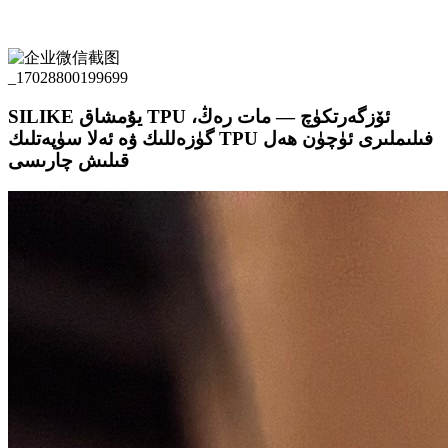
SILIKE يۇمشاق TPU ئۆزگەرتكۈچ — مات رەڭ،
گۈزەللىك ۋە ئەلا سۈپەتلىك TPU فىلىملىرى ئۈچۈن ھەل
قىلىش چارىسى