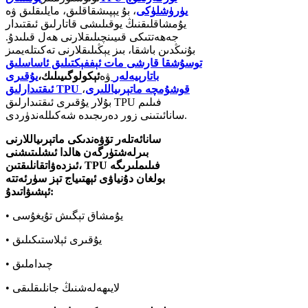
يۈرۈشلۈكى
، بۇ يېپىشقاقلىق، مايلىقلىق ۋە
يۇمشاقلىقنىڭ يوقىلىشى قاتارلىق ئىقتىدار
جەھەتتىكى قىيىنچىلىقلارنى ھەل قىلىدۇ.
بۇنىڭدىن باشقا، بىز يېڭىلىقلارنى تەكىتلەيمىز
توسۇشقا قارشى مات ئېففېكتىلىق ئاساسلىق
باتارېيەلەر
ۋە
ئېكولوگىيىلىك،
يۇقىرى
ئىقتىدارلىق TPU قوشۇمچە ماتېرىياللىرى
،
بۇلار يۇقىرى ئىقتىدارلىق TPU فىلىم
سانائىتىنى زور دەرىجىدە شەكىللەندۈردى.
سانائەتلەر تۆۋەندىكى ماتېرىياللارنى
بىرلەشتۈرگەن ھالدا ئىشلىتىشنى
ئىزدەۋاتقانلىقتىن، TPU فىلىملىرىگە
بولغان دۇنياۋى ئېھتىياج تېز سۈرئەتتە
ئېشىۋاتىدۇ:
• يۇمشاق تېگىش تۇيغۇسى
• يۇقىرى ئېلاستىكىلىق
• چىداملىق
• لايىھەلەشنىڭ جانلىقلىقى