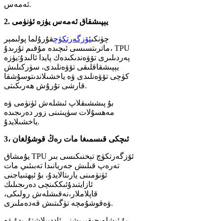
ئەمەس.
2. يېپىشقاق ئەمەس يۈزە ئۈنۈمى
چۈنكى
ئۆزگەرتكۈچ
قۇرۇلما پولىمېر
ماترىتسىسى ئىچىدە مۇقىم تۇرىدۇ، TPU
پەردىلىرى تۆۋەندىكىدەك پايدا ئالىدۇ:
يۈزە
يېپىشقاقلىقى تۆۋەنلىدى، سۈركىلىش
كۈچى تۆۋەنلىدى ۋە ياخشىلاندى
توسۇشقا
قارشى تۇرۇش ھەرىكىتى.
بۇ پىششىقلاپ ئىشلەش ئۈنۈمى ۋە
مەھسۇلات سۈپىتىنى زور دەرىجىدە
ياخشىلايدۇ.
3، ئىچكى قىسمىغا مات رەڭ قوشۇلغان
يۇمشاق TPU ئۆزگەرتكۈچ تېخنىكىسى بىر
تەرەپ قىلىش جەريانىدا تەبىئىي مات
ئۈنۈمىنى يارىتالايدۇ، بۇ ئېھتىياجنى
ئازايتىدۇ
ئىككىنچى دەرىجىلىك
قاپلاملار،
نەقىشلەش رولىكى،
قوشۇمچە تۈگىتىش قەدەملىرى.
ۋە
بۇ ئىشلەپچىقىرىشنى ئاددىيلاشتۇرىدۇ ۋە