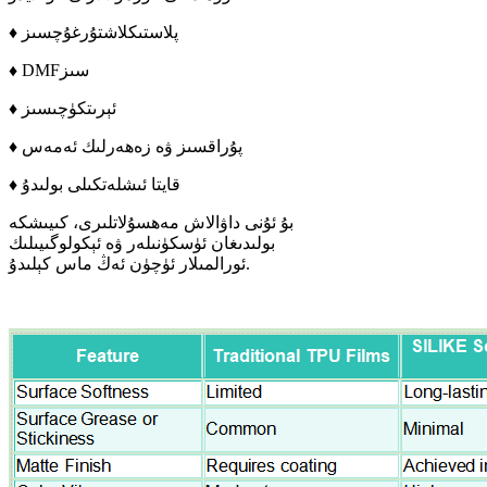
♦ پلاستىكلاشتۇرغۇچسىز
♦ DMFسىز
♦ ئېرىتكۈچىسىز
♦ پۇراقسىز ۋە زەھەرلىك ئەمەس
♦ قايتا ئىشلەتكىلى بولىدۇ
بۇ ئۇنى داۋالاش مەھسۇلاتلىرى، كىيىشكە
بولىدىغان ئۈسكۈنىلەر ۋە ئېكولوگىيىلىك
ئورالمىلار ئۈچۈن ئەڭ ماس كېلىدۇ.