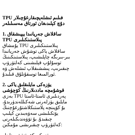
TPU فىلىم ئىشلەپچىقارغۇچىلار
دۇچ كېلىدىغان ئورتاق مەسىلىلەر
1. ساقلاش جەريانىدا يېپىشقاق
TPU پىلاستىنكىلىرى
يۇمشاق TPU پىلاستىنكىلىرى
ساقلاش ياكى توشۇش جەريانىدا
بىر-بىرىگە چاپلىشىپ، پىلاستىنكىنىڭ
توسۇلۇپ قېلىشىنى كەلتۈرۈپ
چىقىرىپ، پىششىقلاپ ئىشلەش ۋە
ئورالمىغا توسقۇنلۇق قىلىدۇ.
2. يۈزەكى مايلىقلىق ياكى
قوشۇمچە ماددىلارنىڭ كۆچۈشى
بەزى TPU پەردىلىرى ئاستا-ئاستا
مايلىق يۈزلەرنى شەكىللەندۈرىدۇ،
بۇ كۆپىنچە پلاستىكلاشتۇرغۇچنىڭ
يۆتكىلىشى سەۋەبىدىن كېلىپ
چىقىدۇ. بۇ تۆۋەندىكىلەرنى
كەلتۈرۈپ چىقىرىشى مۇمكىن: