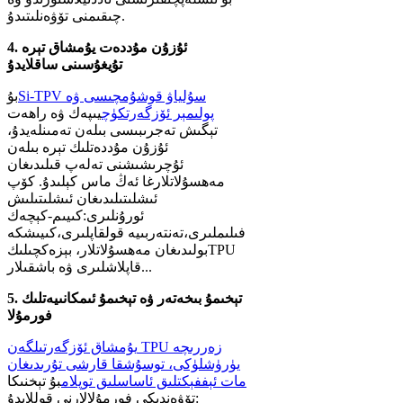
چىقىمنى تۆۋەنلىتىدۇ.
4. ئۇزۇن مۇددەت يۇمشاق تېرە
تۇيغۇسىنى ساقلايدۇ
Si-TPV سۇلياۋ قوشۇمچىسى ۋە
بۇ
پولىمېر ئۆزگەرتكۈچ
يىپەك ۋە راھەت
تېگىش تەجرىبىسى بىلەن تەمىنلەيدۇ،
ئۇزۇن مۇددەتلىك تېرە بىلەن
ئۇچرىشىشنى تەلەپ قىلىدىغان
مەھسۇلاتلارغا ئەڭ ماس كېلىدۇ. كۆپ
ئىشلىتىلىدىغان ئىشلىتىلىش
ئورۇنلىرى:
كىيىم-كېچەك
فىلىملىرى،
تەنتەربىيە قولقاپلىرى،
كىيىشكە
TPU
بولىدىغان مەھسۇلاتلار، بېزەكچىلىك
قاپلاشلىرى ۋە باشقىلار...
5. تېخىمۇ بىخەتەر ۋە تېخىمۇ ئىمكانىيەتلىك
فورمۇلا
يۇمشاق ئۆزگەرتىلگەن TPU زەررىچە
يۈرۈشلۈكى، توسۇشقا قارشى تۇرىدىغان
مات ئېففېكتلىق ئاساسلىق توپلام
بۇ تېخنىكا
تۆۋەندىكى فورمۇلالارنى قوللايدۇ: