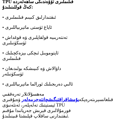
TPU فىلىملىرى تۆۋەندىكى ساھەلەردە
كەڭ قوللىنىلىدۇ:
• ئىقتىدارلىق كىيىم فىلىملىرى
• ئاياغ ئۈستى ماتېرىياللىرى
• تەنتەربىيە قولقاپلىرى ۋە قوغداش
ئۈسكۈنىلىرى
• ئاپتوموبىل ئىچكى بېزەكچىلىك
فىلىملىرى
• داۋالاش ۋە كىيىشكە بولىدىغان
ئۈسكۈنىلەر
• ئالىي دەرىجىلىك ئورالما ماتېرىياللىرى
مەھسۇلاتلار تەرەققىي
قىلغانسېرى
تەرەپكە
يۇمشاقراق
تېگىشچان
تەجرىبەلەر
ۋە
يۇقىرى
ئېستېتىك تەلەپلەر، ئەنئەنىۋى TPU
فورمۇلالىرى قېرىش جەريانىدا مۇقىم
ئىقتىدارنى ساقلاپ قېلىشتا قىينىلىدۇ.