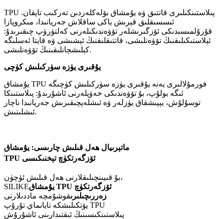
TPU پىلاستىنكىلىرى قاتتىق ۋە يۇمشاق بۆلەكلەردىن تەركىب تاپقان.
ئىسسىقلىق قېرىش ياكى ساقلاش جەريانىدا، مىكروپازا
قۇرۇلمىسىدىكى ئۆزگىرىشلەر تۆۋەندىكىلەرنى كەلتۈرۈپ چىقىرىدۇ:
ئېلاستىكىلىقنىڭ تۆۋەنلىشى، قاتتىقلىقنىڭ ئېشىشى ۋە قايتا ئەسلىگە
كېلىشچانلىقىنىڭ تۆۋەنلىشى.
يۇقىرى يۈزە سۈركىلىش كۈچى
يۇمشاق TPU فورمۇلالىرى يەنە يۇقىرى يۈزە سۈركىلىش كۈچىگە
ئىگە بولۇپ، بۇ تۆۋەندىكى خەۋپلەرنى ئاشۇرىدۇ: پىلاستىنكا
توسۇلۇش، يېپىشقاق يۈزلەر ۋە ئىشلەپچىقىرىش جەريانىدا ناچار
ئىشلىتىش.
ماتېرىيال ھەل قىلىش چارىسى: يۇمشاق
TPU ئۆزگەرتكۈچ تېخنىكىسى
بۇ قىيىنچىلىقلارنى ھەل قىلىش ئۈچۈن،
يۇمشاق TPU ئۆزگەرتكۈچ
SILIKE
زەررىچىلىرى
قوشۇمچە ماددىلارنى
يۆتكىلىشكە تايانماي تۇرۇپ TPU
پىلاستىنكىسىنىڭ ئىقتىدارىنى ئاشۇرۇش