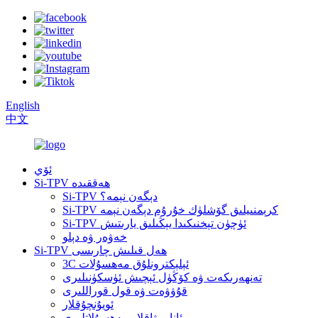
English
中文
ئۆي
Si-TPV ھەققىدە
Si-TPV دېگەن نېمە؟
Si-TPV كرېمنىيلىق گۆشلۈك خۇرۇم دېگەن نېمە
Si-TPV ئۈچۈن تېخنىكىدا يېڭىلىق يارىتىش
خەۋەر ۋە دېلو
Si-TPV ھەل قىلىش چارىسى
3C ئېلېكترونلۇق مەھسۇلات
تەنھەرىكەت ۋە كۆڭۈل ئېچىش ئۈسكۈنىلىرى
قۇۋۋەت ۋە قول قوراللىرى
ئويۇنچۇقلار
ئانا بوۋاقلار مەھسۇلاتلىرى