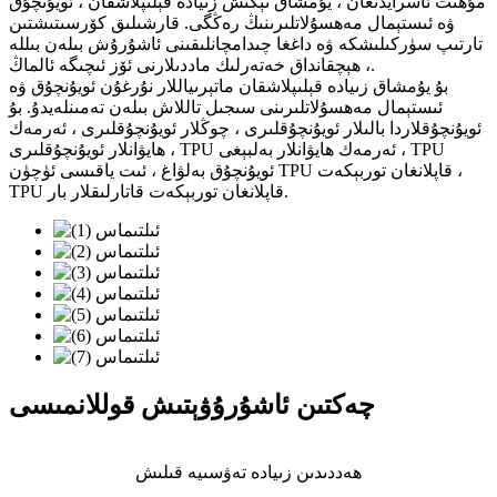
مۇھىت ئاسرايدىغان ، يۇمشاق تېگىش زىيادە قېلىپلاشقان ، ئويۇنچۇق
ۋە ئىستېمال مەھسۇلاتلىرىنىڭ رەڭگى. قارشىلىق كۆرسىتىشتىن
تارتىپ سۈركىلىشكە ۋە داغغا چىدامچانلىقىنى ئاشۇرۇش بىلەن بىللە
، ھېچقانداق خەتەرلىك ماددىلارنى ئۆز ئىچىگە ئالماڭ.
بۇ يۇمشاق زىيادە قېلىپلاشقان ماتېرىياللار نۇرغۇن ئويۇنچۇق ۋە
ئىستېمال مەھسۇلاتلىرىنى سىجىل تاللاش بىلەن تەمىنلەيدۇ. بۇ
ئويۇنچۇقلاردا بالىلار ئويۇنچۇقلىرى ، چوڭلار ئويۇنچۇقلىرى ، ئەرمەك
ھايۋانلار ئويۇنچۇقلىرى ، TPU ئەرمەك ھايۋانلار بەلبېغى ، TPU
ئويۇنچۇق بەلۋاغ ، ئىت ياقىسى ئۈچۈن TPU قاپلانغان توربېكەت ،
TPU قاپلانغان توربېكەت قاتارلىقلار بار.
چەكتىن ئاشۇرۇۋېتىش قوللانمىسى
ھەددىدىن زىيادە تەۋسىيە قىلىش