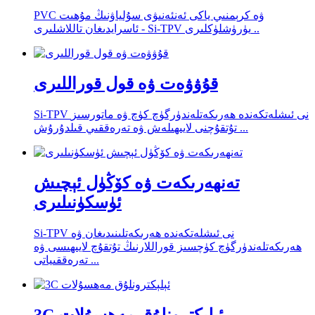
PVC ۋە كرېمنىي ياكى ئەنئەنىۋى سۇلياۋنىڭ مۇھىت
ئاسرايدىغان تاللاشلىرى - Si-TPV يۈرۈشلۈكلىرى ..
قۇۋۋەت ۋە قول قوراللىرى
Si-TPV نى ئىشلەتكەندە ھەرىكەتلەندۈرگۈچ كۈچ ۋە ماتورسىز
تۇتقۇچنى لايىھىلەش ۋە تەرەققىي قىلدۇرۇش ...
تەنھەرىكەت ۋە كۆڭۈل ئېچىش
ئۈسكۈنىلىرى
Si-TPV نى ئىشلەتكەندە ھەرىكەتلىنىدىغان ۋە
ھەرىكەتلەندۈرگۈچ كۈچسىز قوراللارنىڭ تۇتقۇچ لايىھىسى ۋە
تەرەققىياتى ...
3C ئېلېكترونلۇق مەھسۇلات