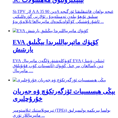
Si-TPV لار A A 35 دىن 90A غىچە بولغان قاتتىقلىقتا ئۆزگىچە
سىلىق تۇيغۇ بىلەن تەمىنلەيدۇ ، ئۇلارنى گۈزەللىكنى
ئاشۇرۇشتىكى كۆڭۈلدىكىدەك ماتېرىيالغا ئايلاندۇرىدۇ ...
EVA كۆپۈك ماتېرىياللىرىدا يېڭىلىق
يارىتىش
EVA كۆپۈكلەشتۈرۈلگەن ماتېرىيال EVA (ئېتىلېن-ۋىنىل
ئاتسېتات كۆپ قۇتۇپلۇق) دىن ياسالغان بىر خىل كۆپۈك
ماتېرىيال ....
يېڭى ھېسسىيات ئۆزگەرتكۈچ ۋە جەريان
خۇرۇچلىرى
تېرموپلاستىك ئېلاستومېر (TPEs) بولسا بىرىكمە پولىمېرلىق
ماتېرىياللار تۈرى ...