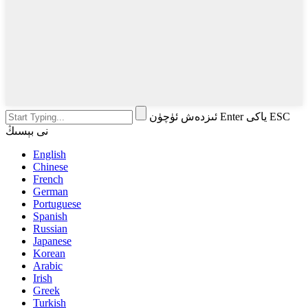
ئىزدەش ئۈچۈن Enter ياكى ESC
نى بېسىڭ
English
Chinese
French
German
Portuguese
Spanish
Russian
Japanese
Korean
Arabic
Irish
Greek
Turkish