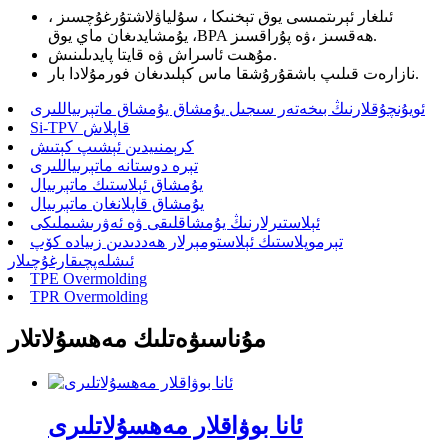
ئىلغار ئېرىتمىسى يوق تېخنىكا ، سۇلياۋلاشتۇرغۇچسىز ،
ۋە پۇراقسىز.
BPA ھەقسىز ،
يۇمشايدىغان ماي يوق ،
مۇھىت ئاسراش ۋە قايتا پايدىلىنىش.
نازارەت قىلىپ باشقۇرۇشقا ماس كېلىدىغان فورمۇلادا بار.
ئويۇنچۇقلارنىڭ بىخەتەر سىجىل يۇمشاق يۇمشاق ماتېرىياللىرى
Si-TPV قاپلاش
كرېمنىيدىن ئېشىپ كېتىش
تېرە دوستانە ماتېرىياللىرى
يۇمشاق ئېلاستىك ماتېرىيال
يۇمشاق قاپلانغان ماتېرىيال
ئېلاستىرلارنىڭ يۇمشاقلىقى ۋە ئەۋرىشىملىكى
تېرموپلاستىك ئېلاستومېرلار ھەددىدىن زىيادە كۆپ
ئىشلەپچىقارغۇچىلار
TPE Overmolding
TPR Overmolding
مۇناسىۋەتلىك مەھسۇلاتلار
ئانا بوۋاقلار مەھسۇلاتلىرى