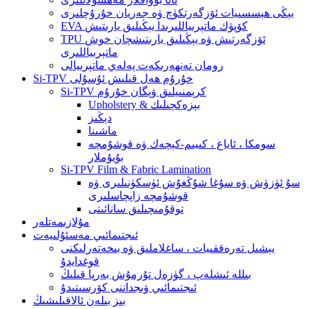
يېڭى ھېسسىيات ئۆزگەرتكۈچ ۋە جەريان خۇرۇچلىرى
EVA كۆپۈك ماتېرىياللىرىدا يېڭىلىق يارىتىش
TPU ئۆزگەرتىش ۋە يېڭىلىق يارىتىشچان خوش
ماتېرىياللىرى
رومان تەنھەرىكەت پەلەي ماتېرىيالى
Si-TPV خۇرۇم ھەل قىلىش ئۇسۇلى
Si-TPV كرېمنىيلىق ۋېگان خۇرۇم
Upholstery & بېزەكچىلىك
دېڭىز
ماشىنا
سومكا ، ئاياغ ، كىيىم-كېچەك ۋە قوشۇمچە
بۇيۇملار
Si-TPV Film & Fabric Lamination
سۇ ئۈزۈش ۋە سۇغا شۇڭغۇش ئۈسكۈنىلىرى ۋە
قوشۇمچە زاپچاسلىرى
توقۇمىچىلىق سانائىتى
مۇلازىمەتلەر
ئىجتىمائىي مەسئۇلىيەت
يېشىل تەرەققىيات ، ساغلاملىق ۋە بىخەتەرلىكنى
قوغدايدۇ
بىللە ئىشلەپ ، گۈزەل تۇرمۇش بەرپا قىلىڭ
ئىجتىمائىي ۋىجداننى كۆرسىتىدۇ
بىز بىلەن ئالاقىلىشىڭ