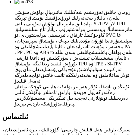
رومان جانلىق ئەۋرىشىم شەكىللىك ماتېرىيال بولۇش سۈپىتى
بىلەن ، بالىلار بىخەتەرلىك ئورۇندۇقىنىڭ يۇمشاق تېرىگە
پايدىلىق ماتېرىيال بولۇش سۈپىتى بىلەن ، Si-TPV لار TPU
ماترىسسانىڭ پايدىسىنى بىرلەشتۈرۈپ ، يانار تاغ سىلىتسىيلىق
كاۋچۇكنىڭ تارقاق دائىرىسىنى بىرلەشتۈردى. ئۇ PVC غا
سېلىشتۇرغاندا ئۇزۇن مۇددەتلىك يىپەك ، يۇمشاق سېزىمچان ،
بىخەتەر ، مۇھىت ئاسرايدىغان ، قايتا پايدىلىنىشچانلىقى ۋە PA
، PP ، PC ۋە ABS to بىلەن بولغان باغلىنىشچانلىقى بىلەن بىللە
، ئاسان پىششىقلاپ ئىشلەش ، سۈركىلىش ۋە داغغا قارشى
تۇرۇش ئىقتىدارىغا ئىگە. يۇمشاق TPU ۋە TPE ، Si-TPV
تەركىبىدە سۇلياۋلاشتۇرغۇچ ياكى يۇمشايدىغان ماي يوق.
ئۇلار ساغلاملىق ۋە بىخەتەرلىككە ئائىت قاتتىق ئۆلچەملەرگە
ئەمەل قىلىدۇ.
ئۇنىڭدىن باشقا ، ئۇلار ھەر بىر بۆلەكتە ھاياتىي كۈچكە تولغان
رەڭلەرگە يول قويىدۇ - بارلىق ئامىللار بۈگۈنكى ئالىي
دەرىجىلىك ئويۇنلارنى نەچچە يىل ئىلگىرىكى مەھسۇلاتلاردىن
پەرقلەندۈرۈشكە ياردەم بېرىدۇ.
ئىلتىماس
سىزگە يارقىن ھەل قىلىش چارىسى! گۈزەللىك ، تېرە ئاسرايدىغان ،