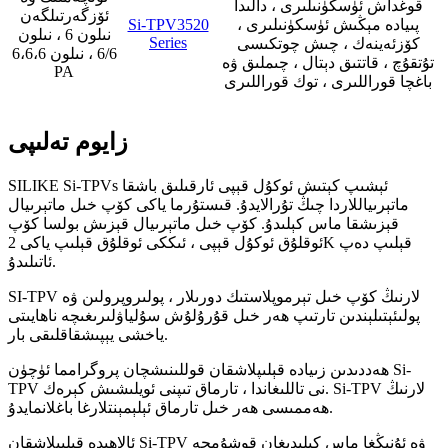
قوغداش ئۈسكۈنىلىرى ، دالىدا
ئۆزگەرتىلگەن
پىيادە مېڭىش ئۈسكۈنىلىرى ،
Si-TPV3520
نىلون 6 ، نىلون
Series
كۆزئەينەك ، چىش چوتكىسى
6/6 ، نىلون 6،6،6
تۇتقۇچ ، قاتتىق دېتال ، چىملىق ۋە
PA
باغچا قوراللىرى ، توك قوراللىرى
زايوم تەلىپى
SILIKE Si-TPVs ئېشىپ كېتىش ئوكۇل قېپى ئارقىلىق باشقا
ماتېرىياللاردا چىڭ تۇرالايدۇ. قىستۇرما ياكى كۆپ خىل ماتېرىيال
قېزىشقا ماس كېلىدۇ. كۆپ خىل ماتېرىيال قېزىش بولسا كۆپ
ئوقلۇق ئوكۇل قېپى ، ئىككى ئوقلۇق قېلىپ ياكى 2K قېلىپ دەپ
ئاتىلىدۇ.
SI-TPV لارنىڭ كۆپ خىل تېرموپلاستىك دورىلار ، پولىروپرولىن ۋە
پولىئېتىلېندىن تارتىپ ھەر خىل قۇرۇلۇش سۇلياۋلىرىغىچە ناھايىتى
ياخشى يېپىشقاقلىقى بار.
ھەددىدىن زىيادە قېلىپلاشقان قوللىنىشچان پروگرامما ئۈچۈن Si-
TPV نى تاللىغاندا ، تارماق تىپنى ئويلىشىش كېرەك. Si-TPV لارنىڭ
ھەممىسى ھەر خىل تارماق ئېلېمېنتلارغا باغلانمايدۇ.
ئالاھىدە قېلىپلاشقان Si-TPV ۋە ئۇنىڭغا ماس كېلىدىغان قوشۇمچە