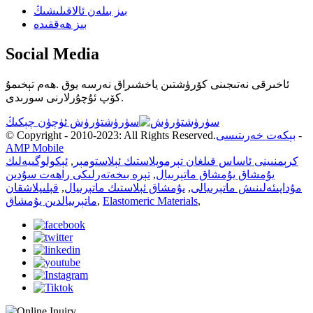
بىز بىلەن ئالاقىلىشىڭ
بىز ھەققىدە
Social Media
ئاخىرقى نەتىجىنى كۆرۈشتىن ياخشىراق نەرسە يوق .ھەم تېخىمۇ
كۆپ ئۇچۇرلارنى سورىدى.
سۈرۈشتۈرۈش ئۈچۈن چېكىڭ
-
بېكەت خەرىتىسى
© Copyright - 2010-2023: All Rights Reserved.
AMP Mobile
كرېمنىينى ئاساس قىلغان تېرموپلاستىك ئېلاستومېر
,
ئېكولوگىيەلىك
يۇمشاق يۇمشاق ماتېرىيال
,
تېرە بىخەتەرلىكى راھەت سۇدىن
مۇداپىئەلىنىش ماتېرىيالى
,
يۇمشاق ئېلاستىك ماتېرىيال
,
قېلىپلاشقان
,
Elastomeric Materials
,
ماتېرىيالدىن يۇمشاق