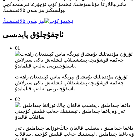
ماتېرىياللارغا مۇناسىۋەتلىك تېخىمۇ كۆپ ئۇچۇرغا ئېرىشمەكچى
بولسىڭىز بىز بىلەن ئالاقىلىشىڭ.
بىز بىلەن ئالاقىلىشىڭ
ئاچقۇچلۇق پايدىسى
01
ئۇزۇن مۇددەتلىك يۇمشاق تېرىگە ماس كېلىدىغان راھەت
چەكمە قوشۇمچە پىششىقلاپ ئىشلەش ياكى سىرلاش
باسقۇچلىرىنى تەلەپ قىلمايدۇ.
02
داغغا چىداملىق ، يىغىلىپ قالغان چاڭ-توزانغا چىداملىق ، تەر
ۋە ياغقا چىداملىق ، ئېستېتىك جەلپ قىلىش كۈچىنى ساقلاپ
قالىدۇ.