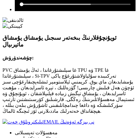
ئويۇنچۇقلارنىڭ بىخەتەر سىجىل يۇمشاق يۇمشاق
ماتېرىيال
چۈشەندۈرۈش:
PVC غا سېلىشتۇرغاندا ، ئەڭ يۇمشاق TPU ۋە TPE غا
سېلىشتۇرغاندا ، Si-TPV تەركىبىدە سۇلياۋلاشتۇرغۇچ ياكى
يۇمشايدىغان ماي يوق. كرېمنىي ئېلاستومېر ئىشلەپچىقارغۇچى سىز
ئۈچۈن ھەل قىلىش چارىسى! گۈزەللىك ، تېرە ئاسرايدىغان ، مۇھىت
ئاسرايدىغان ، يۇمشاق تېگىش زىيادە قېلىپلاشقان ، ئويۇنچۇق ۋە
ئىستېمال مەھسۇلاتلىرىنىڭ رەڭگى. قارشىلىق كۆرسىتىشتىن تارتىپ
سۈركىلىشكە ۋە داغغا چىدامچانلىقىنى ئاشۇرۇش بىلەن بىللە ،
ھېچقانداق خەتەرلىك ماددىلارنى ئۆز ئىچىگە ئالماڭ.
EMAIL نى بىزگە ئەۋەتىڭ
مەھسۇلات تەپسىلاتى