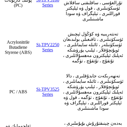
پولىك كاربونات
تۇرالغۇسى ، ساقلىقنى ساقلاش
Series
(PC)
ئۈسكۈنىلىرى ، قول ۋە ئېلېكتر
قوراللىرى ، تېلېگراف ۋە سودا
ماشىنىلىرى
تەنتەربىيە ۋە كۆڭۈل ئېچىش
ئۈسكۈنىلىرى ، تاقىغىلى بولىدىغان
Acrylonitrile
ئۈسكۈنىلەر ، ئائىلە سايمانلىرى ،
Si-TPV2250
Butadiene
Series
ئويۇنچۇقلار ، ئېلىپ يۈرۈشكە
Styrene (ABS)
ئەپلىك ئېلېكترون مەھسۇلاتلىرى ،
تۇتقۇچ ، تۇتقۇچ ، تۈگمە
تەنھەرىكەت جابدۇقلىرى ، دالا
ئۈسكۈنىلىرى ، ئائىلە سايمانلىرى ،
ئويۇنچۇقلار ، ئېلىپ يۈرۈشكە
Si-TPV3525
PC / ABS
ئەپلىك ئېلېكترون مەھسۇلاتلىرى ،
Series
تۇتقۇچ ، تۇتقۇچ ، تۈگمە ، قول ۋە
ئېلېكتر قوراللىرى ، تېلېگراف ۋە
سودا ماشىنىلىرى
بەدەن چېنىقتۇرۇش بۇيۇملىرى ،
ئۆلچەملىك ۋە