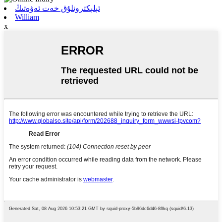
ئېلېكترونلۇق خەت ئەۋەتىڭ
William
x