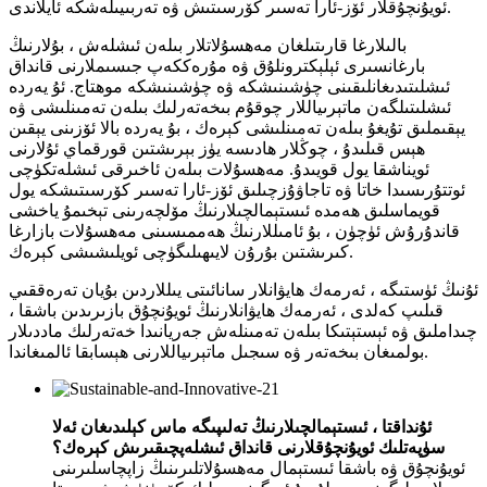
ئويۇنچۇقلار ئۆز-ئارا تەسىر كۆرسىتىش ۋە تەربىيىلەشكە ئايلاندى.
بالىلارغا قارىتىلغان مەھسۇلاتلار بىلەن ئىشلەش ، بۇلارنىڭ
بارغانسىرى ئېلېكترونلۇق ۋە مۇرەككەپ جىسىملارنى قانداق
ئىشلىتىدىغانلىقىنى چۈشىنىشكە ۋە چۈشىنىشكە موھتاج. ئۇ يەردە
ئىشلىتىلگەن ماتېرىياللار چوقۇم بىخەتەرلىك بىلەن تەمىنلىشى ۋە
يېقىملىق تۇيغۇ بىلەن تەمىنلىشى كېرەك ، بۇ يەردە بالا ئۆزىنى يېقىن
ھېس قىلىدۇ ، چوڭلار ھادىسە يۈز بېرىشتىن قورقماي ئۇلارنى
ئويناشقا يول قويىدۇ. مەھسۇلات بىلەن ئاخىرقى ئىشلەتكۈچى
ئوتتۇرىسىدا خاتا ۋە تاجاۋۇزچىلىق ئۆز-ئارا تەسىر كۆرسىتىشكە يول
قويماسلىق ھەمدە ئىستېمالچىلارنىڭ مۆلچەرىنى تېخىمۇ ياخشى
قاندۇرۇش ئۈچۈن ، بۇ ئامىللارنىڭ ھەممىسىنى مەھسۇلات بازارغا
كىرىشتىن بۇرۇن لايىھىلىگۈچى ئويلىشىشى كېرەك.
ئۇنىڭ ئۈستىگە ، ئەرمەك ھايۋانلار سانائىتى يىللاردىن بۇيان تەرەققىي
قىلىپ كەلدى ، ئەرمەك ھايۋانلارنىڭ ئويۇنچۇق بازىرىدىن باشقا ،
چىداملىق ۋە ئېستېتىكا بىلەن تەمىنلەش جەريانىدا خەتەرلىك ماددىلار
بولمىغان بىخەتەر ۋە سىجىل ماتېرىياللارنى ھېسابقا ئالمىغاندا.
ئۇنداقتا ، ئىستېمالچىلارنىڭ تەلىپىگە ماس كېلىدىغان ئەلا
سۈپەتلىك ئويۇنچۇقلارنى قانداق ئىشلەپچىقىرىش كېرەك؟
ئويۇنچۇق ۋە باشقا ئىستېمال مەھسۇلاتلىرىنىڭ زاپچاسلىرىنى