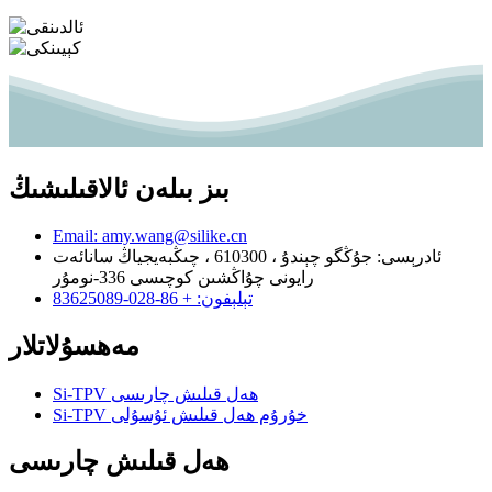
بىز بىلەن ئالاقىلىشىڭ
Email: amy.wang@silike.cn
ئادرېسى: جۇڭگو چېندۇ ، 610300 ، چىڭبەيجياڭ سانائەت
رايونى چۇاڭشىن كوچىسى 336-نومۇر
تېلېفون: + 86-028-83625089
مەھسۇلاتلار
Si-TPV ھەل قىلىش چارىسى
Si-TPV خۇرۇم ھەل قىلىش ئۇسۇلى
ھەل قىلىش چارىسى