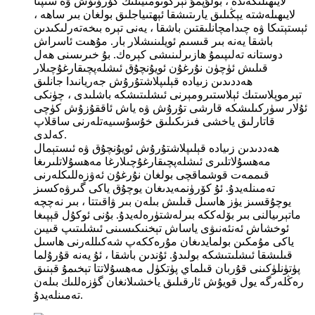
لايىھىلىگەندە ، بولۇپمۇ ئېرگونومىيىلىك كۆرۈنۈش ۋە سىپتا
لايىھىلەشتە يېڭىلىق يارىتىشقا ئېھتىياجلىق بولغان بىر ساھە ،
ئېستېتىكا ۋە چىدامچانلىقتىن باشقا ، يەنى تېرە بىخەتەرلىكىدىن
باشقا يەنە بىر قىسىم ئويلىنىشلار بار. مۇھىت ئاسراش
دوستانە تەلىپىمۇ ھازىرلىنىشى كېرەك. بۇ خىرىسنى ھەل
قىلىش ئۈچۈن نۇرغۇن ئويۇنچۇق ئىشلەپچىقارغۇچىلار
ھەددىدىن زىيادە قېلىپلاشتۇرۇش جەريانىدا جانلىق
تېرموپلاستىك ئېلاستىرومېرنى ئىشلىتىشكە باشلىدى ، چۈنكى
ئۇلار سۈركىلىشكە قارشى تۇرۇش ۋە ياش ئاققۇزۇش كۈچى
قاتارلىق ياخشى فىزىكىلىق خۇسۇسىيەتلەرنى ساقلاپ
كەلدى.
ھەددىدىن زىيادە قېلىپلاشتۇرۇش ئويۇنچۇق ۋە ئىستېمال
مەھسۇلاتلىرى ئىشلەپچىقارغۇچىلارغا مەھسۇلاتلىرىغا
قىممەت قوشماقچى بولغان نۇرغۇن ئەۋزەللىكلەرنى
تەمىنلەيدۇ. ئۇ كۆرۈنمەيدىغان يوچۇق ياكى گىرۋەكسىز
يوچۇقسىز يۈز ھاسىل قىلىش بىلەن بىر ۋاقىتتا ، بىر نەچچە
ماتېرىيالنى بىر بۆلەككە بىرلەشتۈرەلەيدۇ. بۇنى ئوكۇل قېپىغا
ئوخشاش ئەنئەنىۋى ياساش تېخنىكىسىنى ئىشلىتىپ قىيىن
ياكى مۇمكىن بولمايدىغان مۇرەككەپ شەكىللەرنى ھاسىل
قىلىشقا ئىشلىتىشكە بولىدۇ. ئۇندىن باشقا ، ئۇ يەنە قۇرۇلما
پۈتۈنلۈكىنى قۇربان قىلماي پۈتكۈل مەھسۇلاتتا تېخىمۇ قېنىق
رەڭلەرگە يول قويۇش ئارقىلىق ياخشىلانغان گۈزەللىك بىلەن
تەمىنلەيدۇ.