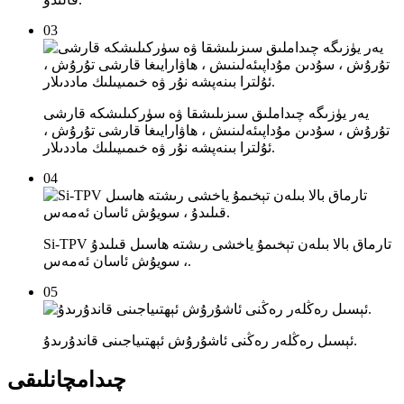
03
يەر يۈزىگە چىداملىق سىزىلىشقا ۋە سۈركىلىشكە قارشى
تۇرۇش ، سۇدىن مۇداپىئەلىنىش ، ھاۋارايىغا قارشى تۇرۇش ،
ئۇلترا بىنەپشە نۇر ۋە خىمىيىلىك ماددىلار.
04
Si-TPV تارماق بالا بىلەن تېخىمۇ ياخشى رىشتە ھاسىل قىلىدۇ
، سويۇش ئاسان ئەمەس.
05
ئېسىل رەڭلەر رەڭنى ئاشۇرۇش ئېھتىياجىنى قاندۇرىدۇ.
چىدامچانلىقى