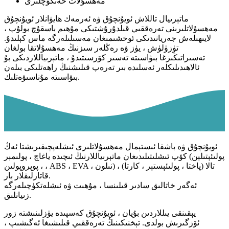
مەھسۇلات خەتكۈچلىرى
ماتېرىيال تاللاش ئويۇنچۇق ۋە ئەرمەك ھايۋانلار ئويۇنچۇق
مەھسۇلاتلىرىنى تەرەققىي قىلدۇرۇشتىكى مۇھىم باسقۇچ بولۇپ ،
لايىھىلەش جەريانىدىكى ئوخشىمىغان مەسىلىلەرگە ماس كېلىدۇ.
تۈزۈلۈش ، يۈز ۋە رەڭلەر سىزنىڭ مەھسۇلاتقا بولغان
تەسىراتىڭىزغا بىۋاسىتە تەسىر كۆرسىتىدۇ ، ماتېرىياللاردىكى بۇ
ئالاھىدىلىكلەر ئەسلىدە بىر تەرەپ قىلىشنىڭ راھەتلىكى بىلەن
بىۋاسىتە مۇناسىۋەتلىك.
ئويۇنچۇق ۋە باشقا ئىستېمال مەھسۇلاتلىرى ئىشلەپچىقىرىشتا ئەڭ
كۆپ ئىشلىتىلىدىغان ماتېرىياللارنىڭ ئىچىدە ياغاچ ، پولىمېر (پولىئېتىلېن
، پوپروپولىن ، ABS ، EVA ، نىلون) ، تالا (پاختا ، پولىئېستېر ، كارتا)
قاتارلىقلار بار.
ئەگەر خاتالىق سادىر قىلىنسا ، مۇھىت ۋە ئىشلەتكۈچىلەرگە
زىيانلىق.
يېقىنقى يىللاردىن بۇيان ، ئويۇنچۇق كەسپىدە يۈزلىنىشتە زور
ئۆزگىرىش بولدى. تېخنىكىنىڭ تەرەققىي قىلىشىغا ئەگىشىپ ،