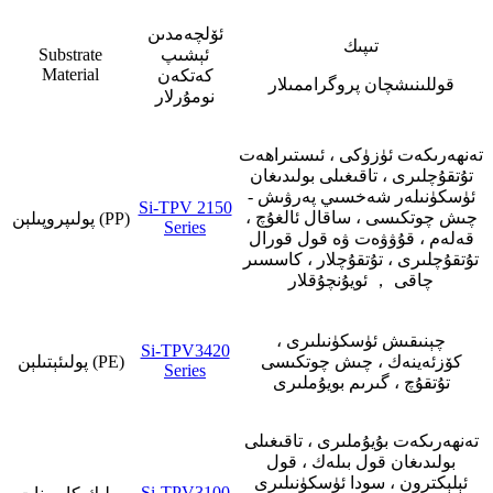
ئۆلچەمدىن
تىپىك
ئېشىپ
Substrate
Material
كەتكەن
قوللىنىشچان پروگراممىلار
نومۇرلار
تەنھەرىكەت ئۈزۈكى ، ئىستىراھەت
تۇتقۇچلىرى ، تاقىغىلى بولىدىغان
ئۈسكۈنىلەر شەخسىي پەرۋىش -
Si-TPV 2150
چىش چوتكىسى ، ساقال ئالغۇچ ،
پولىپروپىلېن (PP)
Series
قەلەم ، قۇۋۋەت ۋە قول قورال
تۇتقۇچلىرى ، تۇتقۇچلار ، كاسسىر
چاقى ， ئويۇنچۇقلار
چېنىقىش ئۈسكۈنىلىرى ،
Si-TPV3420
كۆزئەينەك ، چىش چوتكىسى
پولىئېتىلېن (PE)
Series
تۇتقۇچ ، گىرىم بويۇملىرى
تەنھەرىكەت بۇيۇملىرى ، تاقىغىلى
بولىدىغان قول بىلەك ، قول
ئېلېكترون ، سودا ئۈسكۈنىلىرى
Si-TPV3100