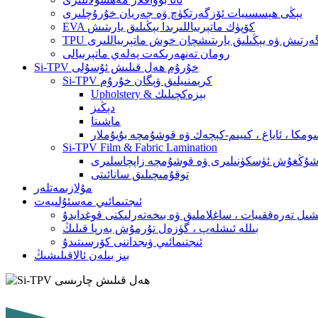
يېڭى ھېسسىيات ئۆزگەرتكۈچ ۋە جەريان خۇرۇچلىرى
EVA كۆپۈك ماتېرىياللىرىدا يېڭىلىق يارىتىش
ئۆزگەرتىش ۋە يېڭىلىق يارىتىشچان خوش ماتېرىياللىرى
رومان تەنھەرىكەت پەلەي ماتېرىيالى
Si-TPV خۇرۇم ھەل قىلىش ئۇسۇلى
Si-TPV كرېمنىيلىق ۋېگان خۇرۇم
Upholstery & بېزەكچىلىك
دېڭىز
ماشىنا
ومكا ، ئاياغ ، كىيىم-كېچەك ۋە قوشۇمچە بۇيۇملار
Si-TPV Film & Fabric Lamination
شۇڭغۇش ئۈسكۈنىلىرى ۋە قوشۇمچە زاپچاسلىرى
توقۇمىچىلىق سانائىتى
مۇلازىمەتلەر
ئىجتىمائىي مەسئۇلىيەت
شىل تەرەققىيات ، ساغلاملىق ۋە بىخەتەرلىكنى قوغدايدۇ
بىللە ئىشلەپ ، گۈزەل تۇرمۇش بەرپا قىلىڭ
ئىجتىمائىي ۋىجداننى كۆرسىتىدۇ
بىز بىلەن ئالاقىلىشىڭ