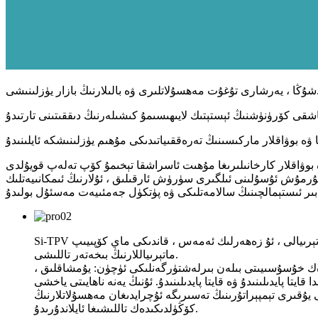
ى ۋە بالىلارنىڭ بازار يۈزلىنىشى.
تۇرمۇش ئۇسۇلىنى ئىلگىرى سۈرۈش ئارقىلىق ، ئۇلارنىڭ ئىمكانىيەتلىك
Si-TPV كۆپ خىل ئېلاستومېر ماتېرىيالى ، ئۇ زەھەرلىك ئەمەس ، قاندىكى ماي كۆپىيىپ ، BPA ، فتالات ۋە باشقا زىيانلىق خىمىيىلىك ماددىلار بىلەن تەمىنلەيدۇ. ئۇ ئەنئەنىۋى سۇلياۋ ۋە كاۋچۇك
ماتېرىياللارنىڭ بىخەتەر تاللىشى.
ەك خۇسۇسىيىتى بىلەن بىرلەشتۈرگەنلىكى ئۈچۈن: يۇمشاقلىق ،
ا پايدىلىنىدۇ ۋە قايتا پايدىلىنىدۇ. ئۇنىڭ يەنە ناھايىتى ياخشى
 يۇقىرى تېمپېراتۇرىنىڭ تەسىرىگە ئۇچرايدىغان مەھسۇلاتلارنىڭ
كۆڭۈلدىكىدەك تاللىشىغا ئايلاندۇرىدۇ.