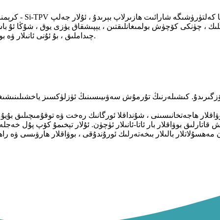
ك ، چۈنكى كۆچۈش بولمىغانلىقتىن ، يېپىشقاق يۈزى يوق ، شۇڭا ئۇ باشقا مات
چىداملىق ، بۇ ئۇنى ئانىلار ۋە بوۋاقلار بالىلار مەھسۇلاتلىرى ئۈچۈن يېڭى ھەل قىلىش چارىسى قىلىدۇ.
ن ئۆزگىرىدۇ. كىشىلەرنىڭ تۇرمۇش سەۋىيىسىنىڭ ئۈزلۈكسىز ياخشىلىنىشى
غان بوۋاقلار ھاجەتخانىسىنى ، شۇنداقلا ئورگانىك رەخت ۋە توقۇمىچىلىق ب