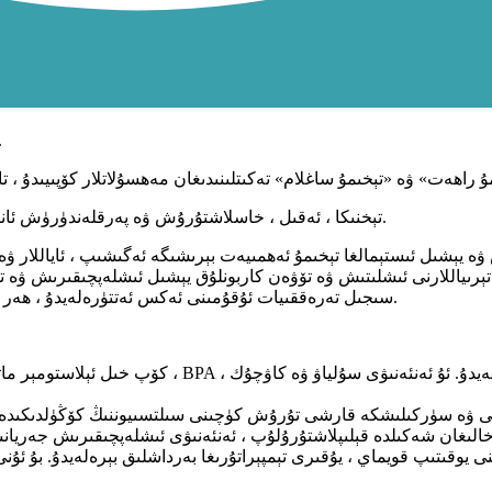
شۇڭا ، يەرشارى تۇغۇت مەھسۇلاتلىر
تېخنىكا ، ئەقىل ، خاسلاشتۇرۇش ۋە پەرقلەندۈرۈش ئانا ۋە بوۋاقلار ماركىسىنىڭ تەرەققىياتىدىكى مۇھىم يۈزلىنىشكە ئايلىنىدۇ.
اتېرىياللارنى ئىشلىتىش ۋە تۆۋەن كاربونلۇق يېشىل ئىشلەپچىقىرىش ۋە 
سىجىل تەرەققىيات ئۇقۇمىنى ئەكس ئەتتۈرەلەيدۇ ، ھەر بىر ئىستېمالچىنىڭ سالامەتلىكى ۋە پۈتكۈل جەمئىيەت مەسئۇل بولىدۇ.
قلىقى ۋە سۈركىلىشكە قارشى تۇرۇش كۈچىنى سىلتسىيوننىڭ كۆڭۈلدىكىد
لىغان شەكىلدە قېلىپلاشتۇرۇلۇپ ، ئەنئەنىۋى ئىشلەپچىقىرىش جەريانىدا قايت
يوقىتىپ قويماي ، يۇقىرى تېمپېراتۇرىغا بەرداشلىق بېرەلەيدۇ. بۇ ئۇنى