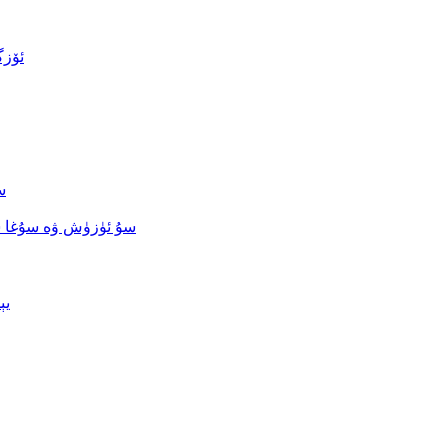
TPU 
س
سۇ ئۈزۈش ۋە سۇغا 
يې