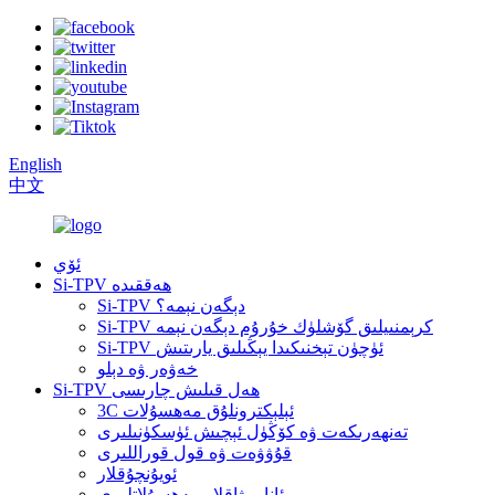
English
中文
ئۆي
Si-TPV ھەققىدە
Si-TPV دېگەن نېمە؟
Si-TPV كرېمنىيلىق گۆشلۈك خۇرۇم دېگەن نېمە
Si-TPV ئۈچۈن تېخنىكىدا يېڭىلىق يارىتىش
خەۋەر ۋە دېلو
Si-TPV ھەل قىلىش چارىسى
3C ئېلېكترونلۇق مەھسۇلات
تەنھەرىكەت ۋە كۆڭۈل ئېچىش ئۈسكۈنىلىرى
قۇۋۋەت ۋە قول قوراللىرى
ئويۇنچۇقلار
ئانا بوۋاقلار مەھسۇلاتلىرى