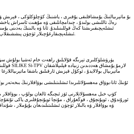
بۇ ماتېرىيالنىڭ يۇمشاقلىقى يۇقىرى ، ياشنىڭ كۈچلۈكلۈكى ، قېرىش
رەڭ تاللىشى بولىدۇ ، چىدامچانلىقى ۋە مۇھىت ئاسراش ياخشى ب
ئىشلەپچىقىرىشتا كەڭ قوللىنىلىدۇ. ئانا ۋە بالىنىڭ بەدىنى ي
ئىشلەپچىقارغۇچىلار ئۈچۈن پىششىقلاپ ئىشلەش ئۈنۈمىنى زور دەرىجىدە ئۆستۈرۈپ ، ئومۇمىي تەننەرخنى ئۈنۈملۈك تۆۋەنلىتىدۇ ، قولدىن بېرىپ قويماسلىق ياخشى ماتېرىيال.
قوللىنىش
ماتېرىيال بولالايدۇ ، ئوكۇل قېزىش ئارقىلىق باشقا ماتېرىياللا
ئۇنىڭ ئانا-بوۋاق مەھسۇلاتلىرىدا ئىشلىتىلىشى بوۋاقلارنىڭ بىخەتەر ب
ئورۇندۇق ، ئويۇنچۇق ، قوڭغۇراق ، مۇنچا ئويۇنچۇقلىرى ياكى تۇتقۇچل
ۋە بوۋاقلار ۋە بالىلار ئۈچۈن ئىشلىتىلىدىغان بۇيۇملار ، شۇن