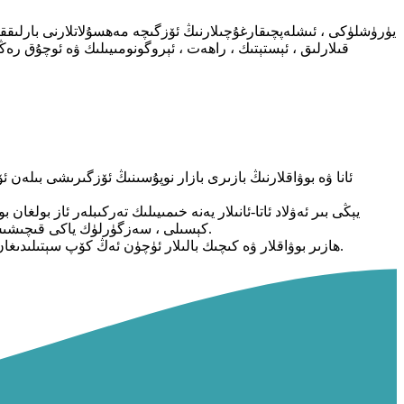
قىلارلىق ، ئېستېتىك ، راھەت ، ئېروگونومىيىلىك ۋە ئوچۇق رەڭلى
ئانا ۋە بوۋاقلارنىڭ بازىرى بازار نوپۇسىنىڭ ئۆزگىرىشى بىلە
يېڭى بىر ئەۋلاد ئاتا-ئانىلار يەنە خىمىيىلىك تەركىبلەر ئاز بول
كېسىلى ، سەزگۈرلۈك ياكى قىچىشىش قاتارلىق بوۋاقلار بار ئاتا-ئانىلار ئۈچۈن. ئۇلار تېخىمۇ كۆپ پۇل خەجلەپ بىخەتەر بوۋاقلارنى بېقىش ئەسلىھەلىرىگە سەرپ قىلىشنى خالايدۇ.
ھازىر بوۋاقلار ۋە كىچىك بالىلار ئۈچۈن ئەڭ كۆپ سېتىلىدىغان مەھسۇلاتلار بالىلار بىخەتەرلىك ئورۇندۇقى ، بوۋاقلار ھارۋىسى ۋە راھەت يېمەكلىك تەۋرىتىش ئورۇندۇقى قاتارلىق قىممەتلىك مەھسۇلاتلار.