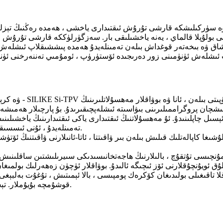
 ۋە سۈركىلىشكە قارشى تۇرۇش ئىقتىدارى ياخشى ، ھەمدە رەڭنىڭ تېز
ولۇپلا قالماي ، يەنە ياخشىلىقى بار. سەزگۈرلۈككە قارشى تۇرۇش ۋە ت
ۇمشاق ۋە بىخەتەر قوغداش بىلەن تەمىنلەيدۇ ھەمدە پىششىقلاپ ئىشلەش با
چان پروگراممىلىرىنى بىۋاسىتە ئىشلەپچىقىرىدۇ. بۇ پارچىلار ھەمىشە ئوچۇق رەڭلىك ياكى قىزىقارلىق 
رغا ئېسىل چاپلىنىدۇ. ئۇ مەھسۇلاتنىڭ ئىقتىدارى ياكى ئىقتىدارىنىڭ ياخ
تەمىنلەيدۇ ، ئۇنى ئىسسىقلىق ، تەۋرىنىش ياكى توكنىڭ ئىزولياتورى سۈپىتىدە ئىشلىتىشكە بولىدۇ.
ولۇشىغا كاپالەتلىك قىلىش بىلەن بىر ۋاقىتتا ، ئاتا-ئانىلارنى ۋاقىتنىڭ
ۇق ئويۇنچۇقلارنى ئۆز ئىچىگە ئالىدۇ. بوۋاقلار ئۈچۈن زەھەرلىك بولمىغ
داقلا تاقىغىلى بولىدىغان كۆكرەك پومپىسى ، بالا ئېمىتىش ، تۇغۇت بەلب
قوشۇمچە بۇيۇملار. تېخىمۇ كۆپلىرى مەخسۇس ئانىلار ياكى يېڭى ئانىلار ئۈچۈن لايىھەلەنگەن.