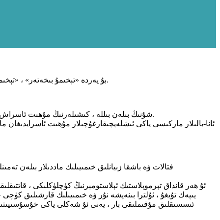
بۇ يەردە «تېخىمۇ بىخەتەر» ، «تېخىمۇ راھەت» ۋە «تېخىمۇ ساغلام» تەكىتلىنىدىغان مەھسۇلاتلار كۆپىيىدۇ ، تاشقى كۆرۈنۈشنىڭ ئېستېتىك لايىھىسىمۇ كىشىلەرنىڭ دىققىتىنى تارتىدۇ.
شۇنىڭ بىلەن بىللە ، كىشىلەرنىڭ مۇھىت ئاسراش ۋە يېشىل ئىستېمالغا تېخىمۇ ئەھمىيەت بېرىشىگە ئەگىشىپ ، ئاياللار ۋە بوۋاقلار كارخانىلىرىغا مۇھىت ئاسراشقا تېخىمۇ كۆپ تەلەپ قويۇلدى.
ئانا-بالىلار ماركىسى ياكى ئىشلەپچىقارغۇچىلار مۇھىت ئاسرايدىغان م
ئۇ ھەر قانداق تېرموپلاستىك ئېلاستومېرنىڭ كۈچلۈكلىكى ، قاتتى
يىپەك تۇيغۇ ، ئۇلترا بىنەپشە نۇر ۋە خىمىيىلىك قارشىلىق كۈچى خا
ئىسسىقلىق مۇقىملىقى بار ، يەنى ئۇ شەكلى ياكى خۇسۇسىيىتىنى 