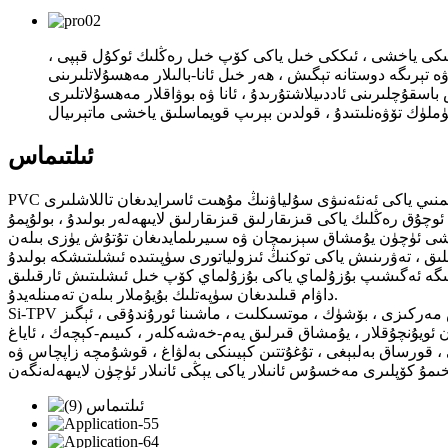
لىكى ياخشى ، ئىككى خىل ياكى كۆپ خىل رەڭلىك ئوكۇل قېپى ،
ېرىگە دوستانە تېگىش ، ھەر خىل ئانا-بالىلار مەھسۇلاتلىرىنى
سقۇچلىرىنى ئاددىيلاشتۇرىدۇ ، ئانا ۋە بوۋاقلار مەھسۇلاتلىرى
ئىلتىماس
PVC ۋە كرېمنىي ياكى ئەنئەنىۋى سۇلياۋنىڭ مۇھىت ئاسرايدىغان تاللاشلىرى - SILIKE Si-TPV يۈرۈشلۈكلىرى تېرىگە قۇلايلىق راھەت خام ئەشيا بولۇش سۈپىتى بىلەن ، ئانا ۋە بوۋاقلار مەھسۇلاتلىرىنىڭ
قىزىقارلىق لايىھەلەر بولىدۇ ، بولۇپمۇ SILIKE Si-TPV لارمۇ يۇمشاق ھەددىدىن زىيادە قېلىپلاشقان
شىلىنىشى ئۈچۈن يۇمشاق سېزىمچان ۋە سىيرىلمايدىغان تۇتۇش يۈزى بىلەن
 ئۆتۈشىگە ئەگىشىپ بۇزۇلماي ياكى بۇزۇلماي كۆپ خىل ئىشلىتىش ئارقىلىق
داۋام قىلىدىغان سۈپەتلىك بۇيۇملار بىلەن تەمىنلەيدۇ.
Si-TPV كۆپ خىل مەھسۇلاتلارنى ئۆز ئىچىگە ئالغان بولۇپ ، بوۋاقلار مۇنچىسى تۇتقۇچ ، بالىلارنىڭ ھاجەتخانىسىدىكى سىيرىلىشتىن ساقلىنىش مەركىزى ، بۆشۈك ، موتسىكلىت ، ماشىنا ئورۇندۇقى ، ئېگىز
ان ئويۇنچۇقلار ، يۇمشاق قىرلىق يەم-خەشەكلەر ، كىيىم-كېچەك ، ئاياغ
ېغى ، قورساق بەلبېغى ، تۇغۇتتىن كېيىنكى بەلۋاغ ، قوشۇمچە زاپچاس ۋە