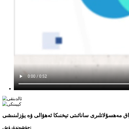
ۋاق مەھسۇلاتلىرى سانائىتى تېخنىكا ئەھۋالى ۋە يۈزلىنىشى
چۈشەندۈرۈش: