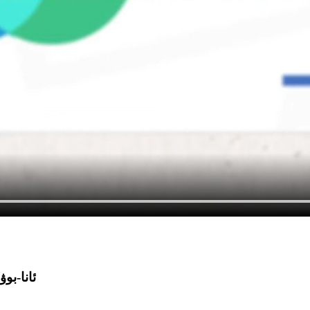
ئانا-بو