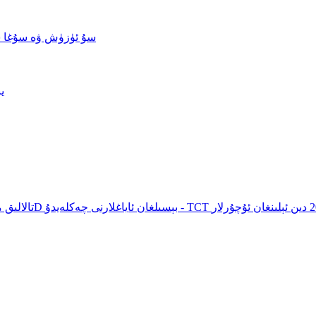
سۇ ئۈزۈش ۋە سۇغا 
ي