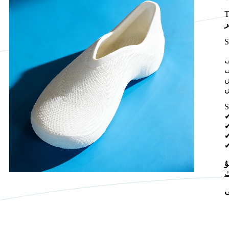
ى
ى
ش
ش
ى