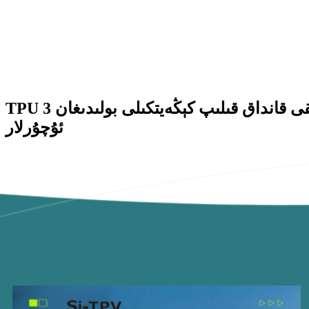
TPU تالالىق ماددىنىڭ مۇقىملىقى قانداق قىلىپ كېڭەيتكىلى بولىدىغان 3D بېسىلغان ئاياغلارنى چەكلەيدۇ - TCT ئاسىيا 2026 دىن ئېلىنغان
ئۇچۇرلار