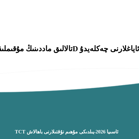
TCT ئاسىيا 2026-يىلدىكى مۇھىم نۇقتىلارنى باھالاش