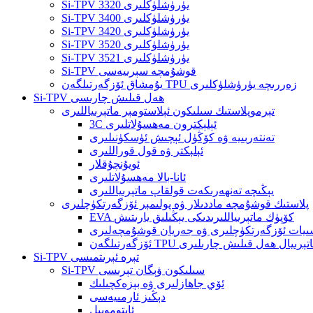
Si-TPV 3320 يۈرۈشلۈكلىرى
Si-TPV 3400 يۈرۈشلۈكلىرى
Si-TPV 3420 يۈرۈشلۈكلىرى
Si-TPV 3520 يۈرۈشلۈكلىرى
Si-TPV 3521 يۈرۈشلۈكلىرى
Si-TPV قوشۇمچە سېرىيەسى
يۇمشاق ئۆزگەرتىلگەن TPU زەررىچە يۈرۈشلۈكلىرى
Si-TPV ھەل قىلىش چارىسى
تېرموپلاستىك سىلىكون ئېلاستومېر ماتېرىياللىرى
3C ئېلېكترون مەھسۇلاتلىرى
تەنتەربىيە ۋە كۆڭۈل ئېچىش ئۈسكۈنىلىرى
ئېلېكتر ۋە قول قوراللىرى
ئويۇنچۇقلار
ئانا-بالا مەھسۇلاتلىرى
يېڭىچە تەنھەرىكەت قولقاپ ماتېرىياللىرى
پلاستىك قوشۇمچە ماددىلار ۋە پولىمېر ئۆزگەرتكۈچلىرى
EVA كۆپۈك ماتېرىياللىرىدىكى يېڭىلىق يارىتىش
يات ئۆزگەرتكۈچلىرى ۋە جەريان قوشۇمچەلىرى
ارىتىش ماتېرىيال ھەل قىلىش چارىلىرى
Si-TPV تېرە ئېرىتمىسى
Si-TPV سىلىكون ۋېگان تېرىسى
ئۆي جاھازلىرى ۋە بېزەكچىلىك
دېڭىز ئارمىيەسى
ئاپتوموبىل