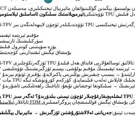
تېرموپلاستىك سىلىكون ئاساسلىق ئېلاستومېر)
مۇقىم ئېرىتمە ئېقىم
سۈركىلىشنىڭ ئازىيىش
يۈزە سۈپىتىنى كونترول قىلى
يۇمشاق تېگىش ئىقتىدارىنى كۈچەيتى
Si-TPV ئۆزگەرتكۈچلىرى TPU تالالىق توسالغۇلارنى قانداق ھەل قىلىدۇ:
 ئېرىتمە ئېقىمىنىڭ مۇقىم بولۇشى، بېسىم ئۆزگىرىشىنىڭ تۆۋەنلىشى
ئازايتىدۇ → بېسىپ چىقىرىش يوللىرىنى پاكىزلايدۇ، يۇقىرى ئۈنۈم بېرىدۇ
چى دەرىجىلىك قاپلاش تەلەپ قىلىنمايدۇ، كۆركەم كۆرۈنۈشكە ئىگە
 ئېرىشىڭ → سىلىكونغا ئوخشاش تۇيغۇ، ئاياغنىڭ راھەتلىكىنى ئاشۇرىدۇ
ان
ئاياغلار،
سەت ئېنىق:
جەرياننى ئەلالاشتۇرۇشتىن ئۆزگىرىش → ماتېرىيال يېڭىلىق