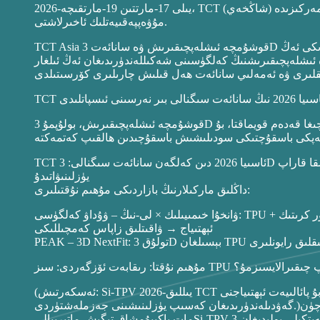
2026-يىلى 17-مارتتىن 19-مارتقىچە، TCT ئاسىيا كۆرگەزمىسى دۆلەتلىك كۆرگەزمە ۋە يىغىن مەركىزىدە (شاڭخەي)
مۇۋەپپەقىيەتلىك ئاخىرلاشتى.
TCT Asia قوشۇمچە ئىشلەپچىقىرىش ۋە سانائەت 3D بېسىش ئۈچۈن ئىشەنچلىك سۇپا سۈپىتىدە ئاسىيا-تىنچ ئوكيان رايونىدىكى ئەڭ
ە ئىشلەپچىقىرىشنىڭ كەلگۈسىنى شەكىللەندۈرىدىغان ئەڭ ئىلغار
قوشۇمچە ئىشلەپچىقىرىش، بولۇپمۇ 3D بېسىپ چىقىرىلغان ئاياغ ئىشلەپچىقىرىش كۆلەملىشىش باسقۇچىغا قەدەم قويماقتا، بۇ
TCT ئاسىيا 2026 دىن كەلگەن سانائەت سىگنالى: 3D بېسىلغان ئاياغ يېڭىلىق يارىتىشتىن كۆپ مىقداردا ئىشلەپچىقىرىشقا قاراپ
يۈزلىنىۋاتىدۇ
داڭلىق ماركىلارنىڭ بازاردىكى مۇھىم نۇقتىلىرى:
ۋانخۇا خىمىيىلىك × لى-نىڭ – ۋۇداۋ كەلگۈسى: TPU + ئۆتكۈر كرىتىك CO₂ كۆپۈك → يېنىك، يۇقىرى قايتا گۈللىنىش → كۈچلۈك
ئېھتىياج → ۋاقىتلىق زاپاس كەمچىللىكى
(ئەسكەرتىش: Si-TPV 2026-يىللىق TCT ئاسىيا كۆرگەزمىسىدە كۆرسىتىلمىگەن بولسىمۇ، بۇ پائالىيەت ئېھتىياجنى
چۈن
گەۋدىلەندۈرىدىغان كەسىپ يۈزلىنىشىنى جەزملەشتۈردى.)
مات ياكى
يۇمشاق تېگىش ماتېرىيالى