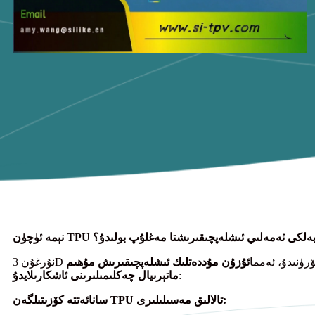
ئەمەس، بەلكى ئەمەلىي ئىشلەپچىقىرىشتا مەغلۇپ بولىدۇ؟
ۆرۈنىدۇ، ئەمما
ئۇزۇن مۇددەتلىك ئىشلەپچىقىرىش مۇھىم
:
ماتېرىيال چەكلىمىلىرىنى ئاشكارىلايدۇ
سانائەتتە كۆزىتىلگەن TPU تالالىق مەسىلىلىرى: