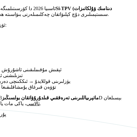
Si-TPV (دىنامىك ۋۇلكانىزات
TCT ئاسىيا 2026 دا كۆرسىتىلمىگەن بولسىمۇ، يېڭىدىن گۈللىنىۋاتقان ماتېرىيال تېخنىكىلىرى، مەسىلەن
نۆۋەتتىكى TPU سىستېمىلىرى دۇچ كېلىۋاتقان چەكلىمىلەرنى بىۋاسىتە ھەل قىلىش.
Si-TPV تۆۋەندىكىلەر ئۈچۈن لايىھەلەنگەن بىر TPU ئۆزگەرتىش تېخنىكىسى:
✔ ئېقىش مۇقىملىقىنى ئاشۇرۇش →
✔ تىزىلىشنى 
✔ مات TPU يۈزلىرىنى قوللايدۇ → ئىككىن
✔ تۆۋەن قىرغاق يۇمشاقلىقىغا
بۇ TPU ئىشلەپچىقارغۇچىلار ئۈچۈن نېمىنى بىلدۈرىدۇ؟ ئەگەر سىز TPU ماتېرىياللىرىنى تەرەققىي قىلدۇرۇۋاتقان بولسىڭىز
3D بېسىلغ
، ياكى مات ياكى يۇمشاق تېگىش قوللىنىشچان پروگراممىلىرى.
ئېلاستىك FDM تالاسى
پۇر