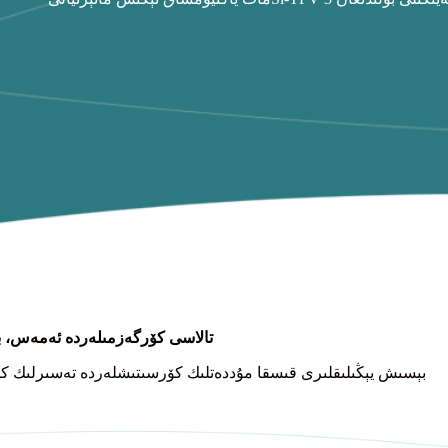
نېمە ئۈچۈن TPU تالاسى كۆرگەزمىلەردە 
نۇرغۇن 3D بېسىش يېڭىلىقلىرى قىسقا مۇددەتلىك كۆرسىتىشلەردە تەسىرلىك ك