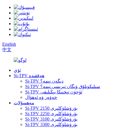
English
中文
ئۆي
Si-TPV ھەققىدە
Si-TPV دېگەن نېمە؟
Si-TPV سىلىكونلۇق ۋېگان تېرىسى نېمە؟
Si-TPV ئۈچۈن تېخنىكا يېڭىلىقى
خەۋەر ۋە ئەھۋال
مەھسۇلات
Si-TPV 2150 يۈرۈشلۈكلىرى
Si-TPV 2250 يۈرۈشلۈكلىرى
Si-TPV 3100 يۈرۈشلۈكلىرى
Si-TPV 3300 يۈرۈشلۈكلىرى