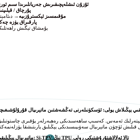
ئۇزۇن ئىشلەپچىقىرىش جەريانلىرىدا سىم ئور
پۇرچاق / قېلىپ
مۇقىمسىز ئېكسترۇزىيە
→ دىئامې
پارقىراق يۈزە چە
→ يۇمشاق تېگىش راھەتلىك
ىي يېڭىلاش يولى: ئۈسكۈنىلەرنى تەڭشەشتىن ماتېرىيال قۇرۇلۇشىغىچ
ىك ئەمەس. كەسىپ ساھەسىدىكى رەھبەرلەر يۇقىرى چاستوتىلىق TPU تالا مەسىلىلىرىن
ماتېرىيال يېڭىلىقى: Si-TPV نىڭ TPU تالا ئەلالاشتۇرۇشتىكى رولى