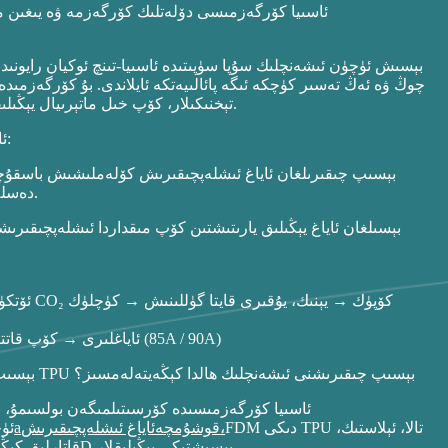
چوڭ ۋە ئەڭ تەسىر كۈچكە ئىگە پائالىيەتكە ئايلاندى. بۇ كۆرگەزمىد
تېخنىكىلار، كۆپ خىل ماتېرىيال يېڭىلىقلىرى ۋە ئەمەلىي سانائەت ھەل قىلىش چارىلىرى كۆرسىتىلدى.
TCT ئاسىيا 2026 نىڭ سانائەت سىگنالى بىر نەرسىنى ئىسپاتلىدى:
دەسلەپكى باسقۇچتىكى سودىلىشىش باسقۇچىدىن ھالقىپ كەتمەكتە.
PEAK – 3D NextFit: تولۇق 3D بېسىلغان TPU ئاياغلىرى → كۆپ قاتتىقلىق رايونلىرى (85A / 90A)
مۇھىم نۇقتا: رىقابەت ئۆزگەردى: سىز TPU بېسىپ چىقىرالايسىزمۇ؟ TPU بېسىپ چىقىرىشنى ئىشەنچلىك ھالدا كېڭەيتەلەمسىز؟
FDM دىكى TPU تالا، ئېلاستىك،
ئاياغ ئىشلەپچىقىرىش،
قوشۇمچە
a
ئۈ
Si-TPV قاتارلىق كېڭەيتكىلى بولىدىغان 3D بېسىشتىكى يېڭىلىقلار.