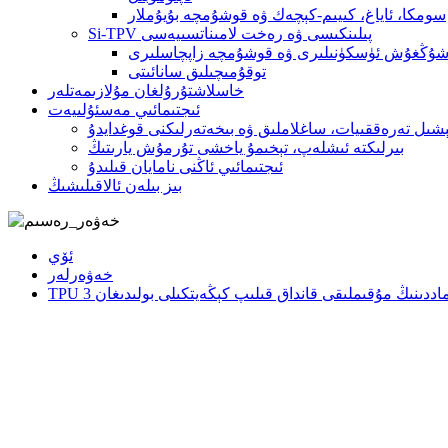
سومكا، ئاياغ، كىيىم-كېچەك ۋە قوشۇمچە بۇيۇملار
Si-TPV پىلىنكىسى ۋە رەخت لامىناتسىيەسى
شۇڭغۇش ئۈسكۈنىلىرى ۋە قوشۇمچە زاپچاسلىرى
توقۇمىچىلىق سانائىتى
خاسلاشتۇرۇلغان مۇلازىمەتلەر
ئىجتىمائىي مەسئۇلىيەت
ېشىل تەرەققىيات، ساغلاملىق ۋە بىخەتەرلىكنى قوغدايدۇ
بىرلىكتە ئىشلەپ، تېخىمۇ ياخشى تۇرمۇش يارىتىڭ
ئىجتىمائىي ئاڭنى نامايان قىلىدۇ
بىز بىلەن ئالاقىلىشىڭ
ئۆي
خەۋەرلەر