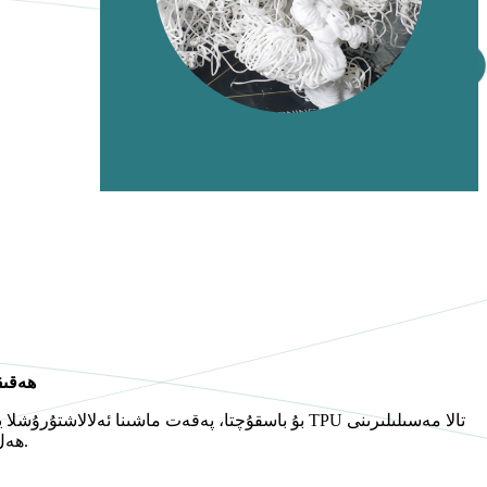
ھەقىق
بۇ باسقۇچتا، پەقەت ماشىنا ئەلالاشتۇرۇشلا يېتەرل
ھەل قىلىش ئۈچۈن ماتېرىيال سەۋىيىسىدىكى يېڭىلىق يارىتىشقا يۈزلەنمەكتە.