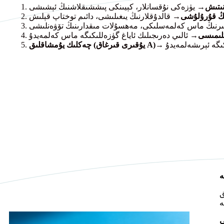
نىتىش
→ يۈزەكى نۇقسانلار، كېيىنكى پىششىقلاشنىڭ ئېشىشى
نىڭ قۇرۇلۇشى
→ قالدۇقلارنىڭ يىغىلىشى، دائىم توختاپ قېلىش
تىرنىڭ ماس كەلمەسلىكى، مەھسۇلات مىقدارىنىڭ تۆۋەنلىشى
كلىمىسى
→ ئالىي دەرىجىلىك ئاياغ گۈزەللىكىگە ماس كەلمەيدۇ
ىگە ئېرىشەلمەيدۇ
چەكلىك يۇمشاقلىق (يۇقىرى قىرغاق A)
ە
ى