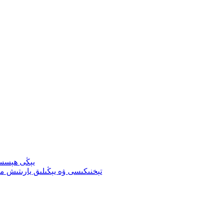
يېڭى ھېسسى
ئۆزگەرتىلگەن TPU تېخنىكىسى ۋە يېڭىلىق ي